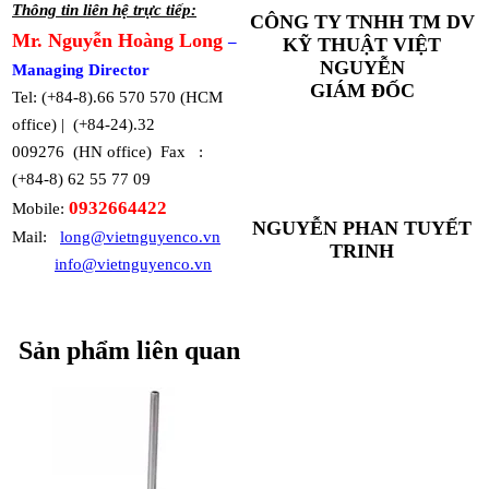
Thông tin liên hệ trực tiếp:
CÔNG TY TNHH TM DV
Mr. Nguyễn Hoàng Long
–
KỸ THUẬT VIỆT
NGUYỄN
Managing Director
GIÁM ĐỐC
Tel: (+84-8).66 570 570 (HCM
office) | (+84-24).32
009276 (HN office) Fax :
(+84-8) 62 55 77 09
0932664422
Mobile:
NGUYỄN PHAN TUYẾT
Mail:
long@vietnguyenco.vn
TRINH
info@vietnguyenco.vn
Sản phẩm liên quan