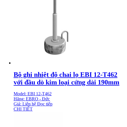
Bộ ghi nhiệt độ chai lọ EBI 12-T462
với đầu dò kim loại cứng dài 190mm
Model: EBI 12-T462
Hãng: EBRO - Đức
Giá: Liên hệ
Đọc tiếp
CHI TIẾT