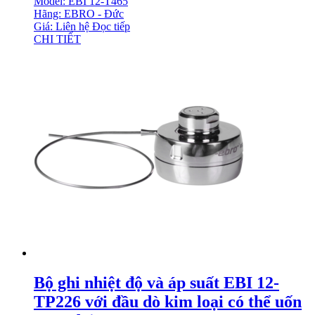
Model: EBI 12-T465
Hãng: EBRO - Đức
Giá: Liên hệ
Đọc tiếp
CHI TIẾT
Bộ ghi nhiệt độ và áp suất EBI 12-
TP226 với đầu dò kim loại có thể uốn