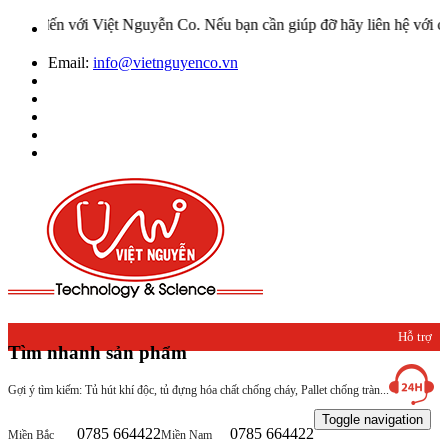
với Việt Nguyễn Co. Nếu bạn cần giúp đỡ hãy liên hệ với chúng tôi 
Email:
info@vietnguyenco.vn
Hỗ trợ
Tìm nhanh sản phẩm
khách
Gợi ý tìm kiếm: Tủ hút khí độc, tủ đựng hóa chất chống cháy, Pallet chống tràn...
hàng
Toggle navigation
0785 664422
0785 664422
Miền Bắc
Miền Nam