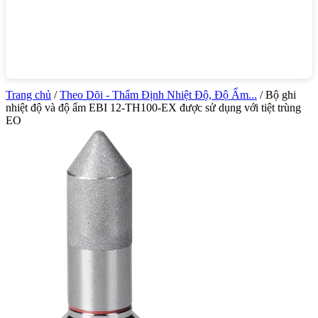
Trang chủ
/
Theo Dõi - Thẩm Định Nhiệt Độ, Độ Ẩm...
/ Bộ ghi
nhiệt độ và độ ẩm EBI 12-TH100-EX được sử dụng với tiệt trùng
EO