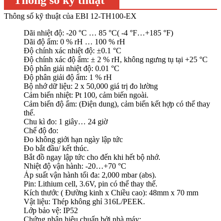
Thông số kỹ thuật của EBI 12-TH100-EX
Dãi nhiệt độ: -20 °C … 85 °C( -4 °F…+185 °F)
Dãi độ ẩm: 0 % rH … 100 % rH
Độ chính xác nhiệt độ: ±0.1 °C
Độ chính xác độ ẩm: ± 2 % rH, không ngưng tụ tại +25 °C
Độ phân giải nhiệt độ: 0.01 °C
Độ phân giải độ ẩm: 1 % rH
Bộ nhớ dữ liệu: 2 x 50,000 giá trị đo lường
Cảm biến nhiệt: Pt 100, cảm biến ngoài.
Cảm biến độ ẩm: (Điện dung), cảm biến kết hợp có thế thay
thế.
Chu kì đo: 1 giây… 24 giờ
Chế độ đo:
Đo không giới hạn ngày lập tức
Đo bắt đầu/ kết thúc.
Bắt đồ ngay lập tức cho đến khi hết bộ nhớ.
Nhiệt độ vận hành: -20…+70 °C
Áp suất vận hành tối đa: 2,000 mbar (abs).
Pin: Lithium cell, 3.6V, pin có thể thay thế.
Kích thước ( Đường kinh x Chiều cao): 48mm x 70 mm
Vật liệu: Thép không ghỉ 316L/PEEK.
Lớp bảo vệ: IP52
Chứng nhận hiệu chuẩn bởi nhà máy: