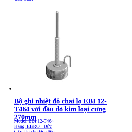
Bộ ghi nhiệt độ chai lọ EBI 12-
T464 với đầu dò kim loại cứng
270mm
Model: EBI 12-T464
Hãng: EBRO - Đức
Giá: Liên hệ
Đọc tiếp