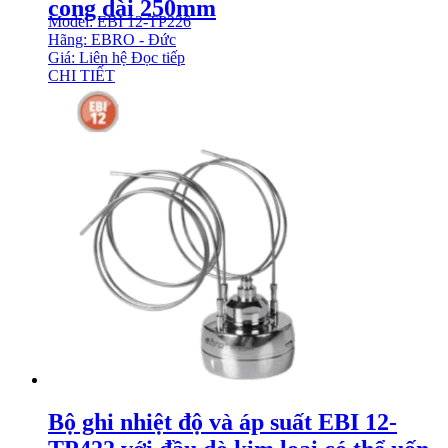
cong dài 250mm
Model: EBI 12-TP226
Hãng: EBRO - Đức
Giá: Liên hệ
Đọc tiếp
CHI TIẾT
Bộ ghi nhiệt độ và áp suất EBI 12-