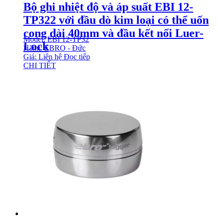
Bộ ghi nhiệt độ và áp suất EBI 12-
TP322 với đầu dò kim loại có thể uốn
cong dài 40mm và đầu kết nối Luer-
Model: EBI 12-TP32
Lock
Hãng: EBRO - Đức
Giá: Liên hệ
Đọc tiếp
CHI TIẾT