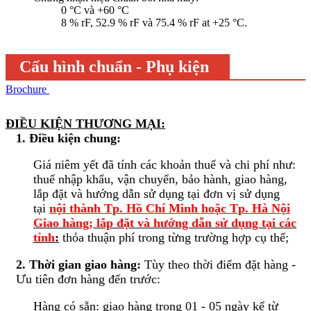
0 °C và +60 °C
8 % rF, 52.9 % rF và 75.4 % rF at +25 °C.
Cấu hình chuẩn - Phụ kiện
Brochure
ĐIỀU KIỆN THƯƠNG MẠI:
1. Điều kiện chung:
Giá niêm yết đã tính các khoản thuế và chi phí như:
thuế nhập khẩu, vận chuyển, bảo hành, giao hàng,
lắp đặt và hướng dẫn sử dụng tại đơn vị sử dụng
tại
nội thành Tp. Hồ Chí Minh hoặc Tp. Hà Nội
Giao hàng; lắp đặt và hướng dẫn sử dụng tại các
tỉnh
:
thỏa thuận phí trong từng trường hợp cụ thể;
2. Thời gian giao hàng:
Tùy theo thời điểm đặt hàng -
Ưu tiên đơn hàng đến trước:
Hàng có sẵn: giao hàng trong 01 - 05 ngày kể từ