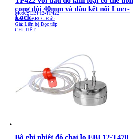
TP422 với đầu dò kim loại có thể uốn
cong dài 40mm và đầu kết nối Luer-
Model: EBI 12-TP422
Lock.
Hãng: EBRO - Đức
Giá: Liên hệ
Đọc tiếp
CHI TIẾT
Bộ ghi nhiệt độ chai lọ EBI 12-T470