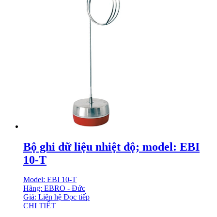
Bộ ghi dữ liệu nhiệt độ; model: EBI
10-T
Model: EBI 10-T
Hãng: EBRO - Đức
Giá: Liên hệ
Đọc tiếp
CHI TIẾT