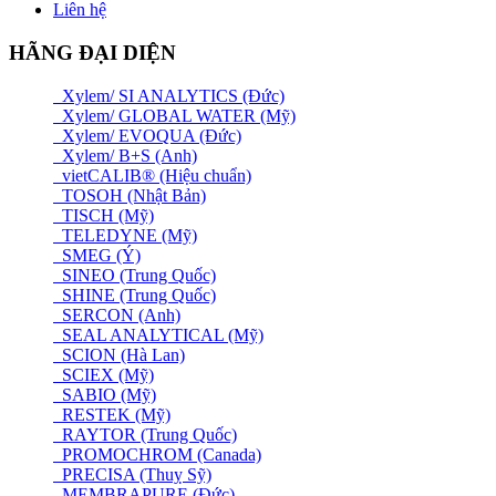
Liên hệ
HÃNG ĐẠI DIỆN
Xylem/ SI ANALYTICS (Đức)
Xylem/ GLOBAL WATER (Mỹ)
Xylem/ EVOQUA (Đức)
Xylem/ B+S (Anh)
vietCALIB® (Hiệu chuẩn)
TOSOH (Nhật Bản)
TISCH (Mỹ)
TELEDYNE (Mỹ)
SMEG (Ý)
SINEO (Trung Quốc)
SHINE (Trung Quốc)
SERCON (Anh)
SEAL ANALYTICAL (Mỹ)
SCION (Hà Lan)
SCIEX (Mỹ)
SABIO (Mỹ)
RESTEK (Mỹ)
RAYTOR (Trung Quốc)
PROMOCHROM (Canada)
PRECISA (Thuỵ Sỹ)
MEMBRAPURE (Đức)