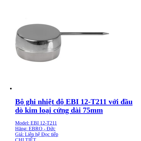
Bộ ghi nhiệt độ EBI 12-T211 với đầu
dò kim loại cứng dài 75mm
Model: EBI 12-T211
Hãng: EBRO - Đức
Giá: Liên hệ
Đọc tiếp
CHI TIẾT