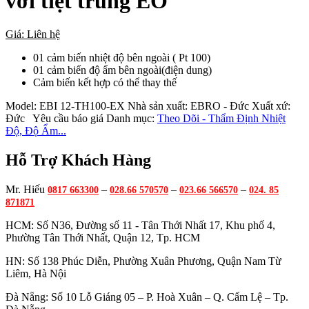
với tiệt trùng EO
Giá: Liên hệ
01 cảm biến nhiệt độ bên ngoài ( Pt 100)
01 cảm biến độ ẩm bên ngoài(điện dung)
Cảm biến kết hợp có thể thay thế
Model:
EBI 12-TH100-EX
Nhà sản xuất:
EBRO - Đức
Xuất xứ:
Đức
Yêu cầu báo giá
Danh mục:
Theo Dõi - Thẩm Định Nhiệt
Độ, Độ Ẩm...
Hỗ Trợ Khách Hàng
Mr. Hiếu
–
–
–
0817 663300
028.66 570570
023.66 566570
024. 85
871871
HCM: Số N36, Đường số 11 - Tân Thới Nhất 17, Khu phố 4,
Phường Tân Thới Nhất, Quận 12, Tp. HCM
HN: Số 138 Phúc Diễn, Phường Xuân Phương, Quận Nam Từ
Liêm, Hà Nội
Đà Nẵng: Số 10 Lỗ Giáng 05 – P. Hoà Xuân – Q. Cẩm Lệ – Tp.