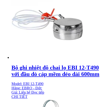
Bộ ghi nhiệt độ chai lọ EBI 12-T490
với đầu dò cáp mềm dẻo dài 600mm
Model: EBI 12-T490
Hãng: EBRO - Đức
Giá: Liên hệ
Đọc tiếp
CHI TIẾT