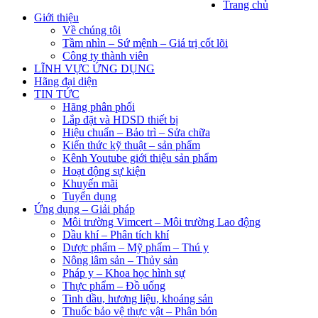
Trang chủ
Giới thiệu
Về chúng tôi
Tầm nhìn – Sứ mệnh – Giá trị cốt lõi
Công ty thành viên
LĨNH VỰC ỨNG DỤNG
Hãng đại diện
TIN TỨC
Hãng phân phối
Lắp đặt và HDSD thiết bị
Hiệu chuẩn – Bảo trì – Sửa chữa
Kiến thức kỹ thuật – sản phẩm
Kênh Youtube giới thiệu sản phẩm
Hoạt động sự kiện
Khuyến mãi
Tuyển dụng
Ứng dụng – Giải pháp
Môi trường Vimcert – Môi trường Lao động
Dầu khí – Phân tích khí
Dược phẩm – Mỹ phẩm – Thú y
Nông lâm sản – Thủy sản
Pháp y – Khoa học hình sự
Thực phẩm – Đồ uống
Tinh dầu, hương liệu, khoáng sản
Thuốc bảo vệ thực vật – Phân bón