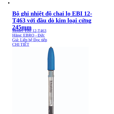
Bộ ghi nhiệt độ chai lọ EBI 12-
T463 với đầu dò kim loại cứng
245mm
Model: EBI 12-T463
Hãng: EBRO - Đức
Giá: Liên hệ
Đọc tiếp
CHI TIẾT