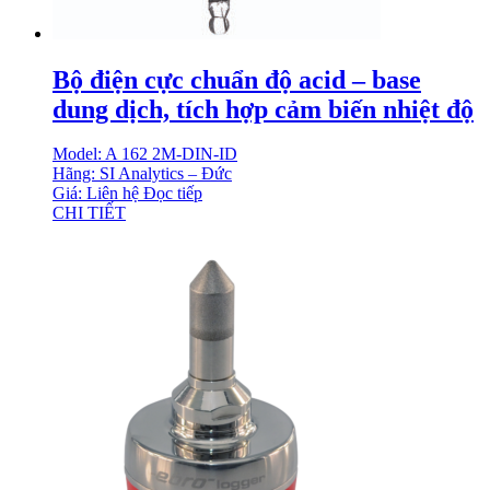
Bộ điện cực chuẩn độ acid – base
dung dịch, tích hợp cảm biến nhiệt độ
Model: A 162 2M-DIN-ID
Hãng: SI Analytics – Đức
Giá: Liên hệ
Đọc tiếp
CHI TIẾT