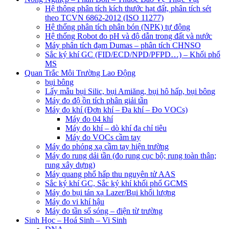
Hệ thông phân tích kích thước hạt đất, phân tích sét
theo TCVN 6862-2012 (ISO 11277)
Hệ thống phân tích phân bón (NPK) tự động
Hệ thống Robot đo pH và độ dẫn trong đất và nước
Máy phân tích đạm Dumas – phân tích CHNSO
Sắc ký khí GC (FID/ECD/NPD/PFPD…) – Khối phổ
MS
Quan Trắc Môi Trường Lao Động
bụi bông
Lấy mẫu bụi Silic, bụi Amiăng, bụi hô hấp, bụi bông
Máy đo độ ồn tích phân giải tần
Máy đo khí (Đơn khí – Đa khí – Đo VOCs)
Máy đo 04 khí
Máy đo khí – dò khí đa chỉ tiêu
Máy đo VOCs cầm tay
Máy đo phóng xạ cầm tay hiện trường
Máy đo rung dải tần (đo rung cục bộ; rung toàn thân;
rung xây dựng)
Máy quang phổ hấp thu nguyên tử AAS
Sắc ký khí GC, Sắc ký khí khối phổ GCMS
Máy đo bụi tán xạ Lazer/Bụi khối lượng
Máy đo vi khí hậu
Máy đo tần số sóng – điện từ trường
Sinh Học – Hoá Sinh – Vi Sinh