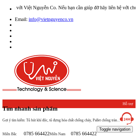
Việt Nguyễn Co. Nếu bạn cần giúp đỡ hãy liên hệ với chúng tôi qua 
Email:
info@vietnguyenco.vn
Hỗ trợ
Tìm nhanh sản phẩm
khách
Gợi ý tìm kiếm: Tủ hút khí độc, tủ đựng hóa chất chống cháy, Pallet chống tràn...
hàng
Toggle navigation
0785 664422
0785 664422
Miền Bắc
Miền Nam