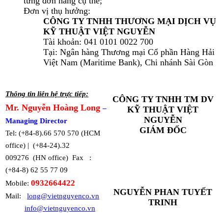
từng đơn hàng cụ thể;
Đơn vị thụ hưởng:
CÔNG TY TNHH THƯƠNG MẠI DỊCH VỤ
KỸ THUẬT VIỆT NGUYỄN
Tài khoản: 041 0101 0022 700
Tại: Ngân hàng Thương mại Cổ phần Hàng Hải
Việt Nam (Maritime Bank), Chi nhánh Sài Gòn
Thông tin liên hệ trực tiếp:
CÔNG TY TNHH TM DV
Mr. Nguyễn Hoàng Long
–
KỸ THUẬT VIỆT
NGUYỄN
Managing Director
GIÁM ĐỐC
Tel: (+84-8).66 570 570 (HCM
office) | (+84-24).32
009276 (HN office) Fax :
(+84-8) 62 55 77 09
0932664422
Mobile:
NGUYỄN PHAN TUYẾT
Mail:
long@vietnguyenco.vn
TRINH
info@vietnguyenco.vn