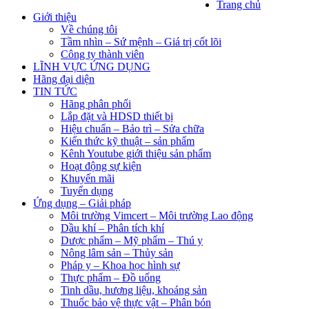
Trang chủ
Giới thiệu
Về chúng tôi
Tầm nhìn – Sứ mệnh – Giá trị cốt lõi
Công ty thành viên
LĨNH VỰC ỨNG DỤNG
Hãng đại diện
TIN TỨC
Hãng phân phối
Lắp đặt và HDSD thiết bị
Hiệu chuẩn – Bảo trì – Sửa chữa
Kiến thức kỹ thuật – sản phẩm
Kênh Youtube giới thiệu sản phẩm
Hoạt động sự kiện
Khuyến mãi
Tuyển dụng
Ứng dụng – Giải pháp
Môi trường Vimcert – Môi trường Lao động
Dầu khí – Phân tích khí
Dược phẩm – Mỹ phẩm – Thú y
Nông lâm sản – Thủy sản
Pháp y – Khoa học hình sự
Thực phẩm – Đồ uống
Tinh dầu, hương liệu, khoáng sản
Thuốc bảo vệ thực vật – Phân bón