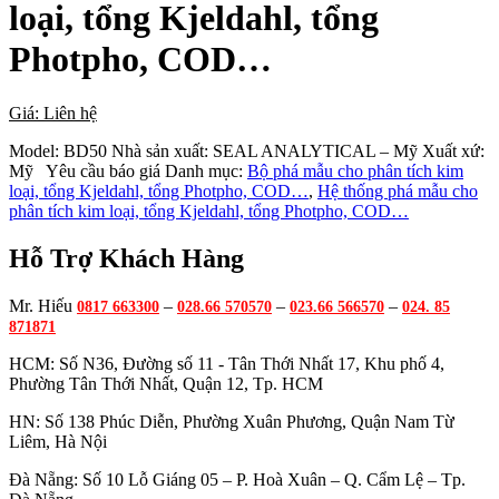
loại, tổng Kjeldahl, tổng
Photpho, COD…
Giá: Liên hệ
Model:
BD50
Nhà sản xuất:
SEAL ANALYTICAL – Mỹ
Xuất xứ:
Mỹ
Yêu cầu báo giá
Danh mục:
Bộ phá mẫu cho phân tích kim
loại, tổng Kjeldahl, tổng Photpho, COD…
,
Hệ thống phá mẫu cho
phân tích kim loại, tổng Kjeldahl, tổng Photpho, COD…
Hỗ Trợ Khách Hàng
Mr. Hiếu
–
–
–
0817 663300
028.66 570570
023.66 566570
024. 85
871871
HCM: Số N36, Đường số 11 - Tân Thới Nhất 17, Khu phố 4,
Phường Tân Thới Nhất, Quận 12, Tp. HCM
HN: Số 138 Phúc Diễn, Phường Xuân Phương, Quận Nam Từ
Liêm, Hà Nội
Đà Nẵng: Số 10 Lỗ Giáng 05 – P. Hoà Xuân – Q. Cẩm Lệ – Tp.