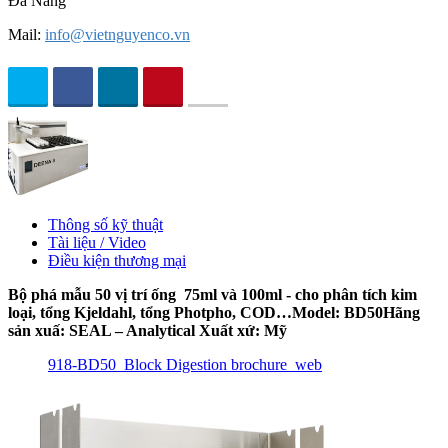
Đà Nẵng
Mail:
info@vietnguyenco.vn
Thông số kỹ thuật
Tài liệu / Video
Điều kiện thương mại
Bộ phá mẫu 50 vị trí ống 75ml và 100ml - cho phân tích kim
loại, tổng Kjeldahl, tổng Photpho, COD…
Model: BD50
Hãng
sản xuấ: SEAL – Analytical
Xuất xứ: Mỹ
918-BD50_Block Digestion brochure_web