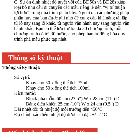
C. Sự ổn định nhiệt độ tuyệt vời của BD50s và BD28s giúp
loại bỏ nhu cầu di chuyển các mẫu riêng lẻ đến “vị trí thuận
lợi hơn” trong quá trình phân hủy. Ngoài ra, các phương pháp
phân hủy của bạn được ghi nhớ để cung cấp khả năng tái lập
từ lô này sang lô khác, từ người vận hành này sang người vận
hành khác. Bạn có thể lưu trữ tối đa 20 chương trình, mỗi
chương trình có tới 30 bước, cho phép bạn tự động hóa quy
trình phá mẫu phức tạp nhất.
Thông số kỹ thuật
Thông số kỹ thuật:
Số vị trí:
Khay cho 50 x ống thể tích 75ml
Khay cho 50 x ống thể tích 100ml
Kích thước:
Block phá mẫu: 60 cm (23.5”) W x 28 cm (11”) D
Bảng điểu khiển 25 cm (10”) W x 24 cm (9.5”) D
Dãi nhiệt độ: từ nhiệt độ môi trường đến 450°C
Độ chính xác điểm nhiệt độ được cài đặt: +/- 2° C