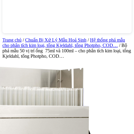
Trang chủ
/
Chuẩn Bị Xử Lý Mẫu Hoá Sinh
/
Hệ thống phá mẫu
cho phân tích kim loại, tổng Kjeldahl, tổng Photpho, COD…
/ Bộ
phá mẫu 50 vị trí ống 75ml và 100ml – cho phân tích kim loại, tổng
Kjeldahl, tổng Photpho, COD…