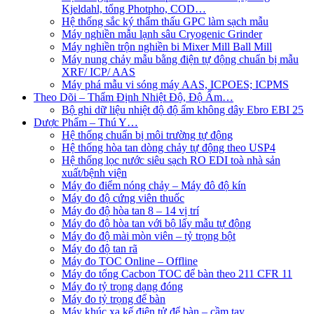
Kjeldahl, tổng Photpho, COD…
Hệ thống sắc ký thẩm thấu GPC làm sạch mẫu
Máy nghiền mẫu lạnh sâu Cryogenic Grinder
Máy nghiền trộn nghiền bi Mixer Mill Ball Mill
Máy nung chảy mẫu bằng điện tự động chuẩn bị mẫu
XRF/ ICP/ AAS
Máy phá mẫu vi sóng máy AAS, ICPOES; ICPMS
Theo Dõi – Thẩm Định Nhiệt Độ, Độ Ẩm…
Bộ ghi dữ liệu nhiệt độ độ ẩm không dây Ebro EBI 25
Dược Phẩm – Thú Y…
Hệ thống chuẩn bị môi trường tự động
Hệ thống hòa tan dòng chảy tự động theo USP4
Hệ thống lọc nước siêu sạch RO EDI​​ toà nhà sản
xuất/bệnh viện
Máy đo điểm nóng chảy – Máy đô độ kín
Máy đo độ cứng viên thuốc
Máy đo độ hòa tan 8 – 14 vị trí
Máy đo độ hòa tan với bộ lấy mẫu tự động
Máy đo độ mài mòn viên – tỷ trọng bột
Máy đo độ tan rã
Máy đo TOC Online – Offline
Máy đo tổng Cacbon TOC để bàn theo 211 CFR 11
Máy đo tỷ trọng dạng đóng
Máy đo tỷ trọng để bàn
Máy khúc xạ kế điện tử để bàn – cầm tay