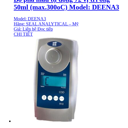
50ml (max.300oC) Model: DEENA3
Model: DEENA3
Hãng: SEAL ANALYTICAL – Mỹ
Giá: Liên hệ
Đọc tiếp
CHI TIẾT