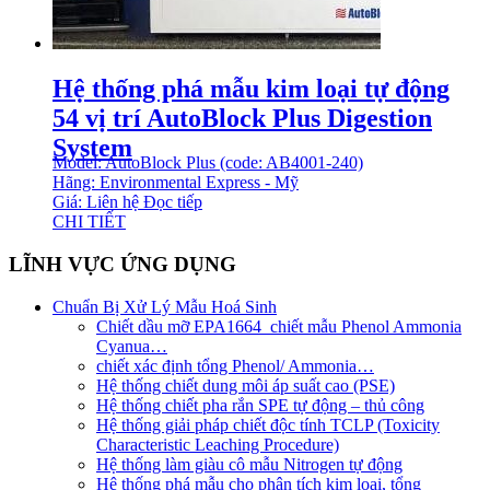
Hệ thống phá mẫu kim loại tự động
54 vị trí AutoBlock Plus Digestion
System
Model: AutoBlock Plus (code: AB4001-240)
Hãng: Environmental Express - Mỹ
Giá: Liên hệ
Đọc tiếp
CHI TIẾT
LĨNH VỰC ỨNG DỤNG
Chuẩn Bị Xử Lý Mẫu Hoá Sinh
Chiết dầu mỡ EPA1664_chiết mẫu Phenol Ammonia
Cyanua…
chiết xác định tổng Phenol/ Ammonia…
Hệ thống chiết dung môi áp suất cao (PSE)
Hệ thống chiết pha rắn SPE tự động – thủ công
Hệ thống giải pháp chiết độc tính TCLP (Toxicity
Characteristic Leaching Procedure)
Hệ thống làm giàu cô mẫu Nitrogen tự động
Hệ thống phá mẫu cho phân tích kim loại, tổng