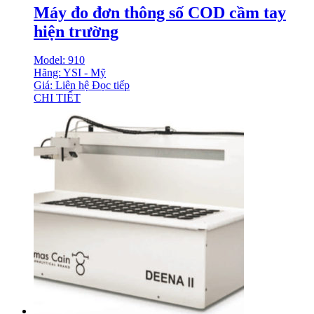
Máy đo đơn thông số COD cầm tay
hiện trường
Model: 910
Hãng: YSI - Mỹ
Giá: Liên hệ
Đọc tiếp
CHI TIẾT