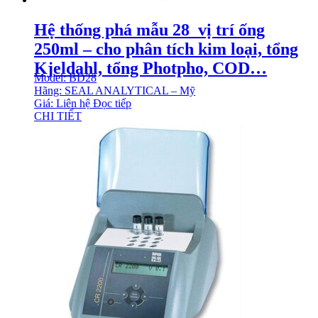
Hệ thống phá mẫu 28 vị trí ống
250ml – cho phân tích kim loại, tổng
Kjeldahl, tổng Photpho, COD…
Model: BD28
Hãng: SEAL ANALYTICAL – Mỹ
Giá: Liên hệ
Đọc tiếp
CHI TIẾT