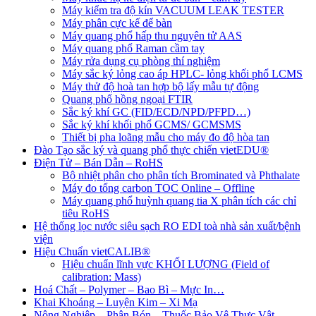
Máy kiểm tra độ kín VACUUM LEAK TESTER
Máy phân cực kế để bàn
Máy quang phổ hấp thu nguyên tử AAS
Máy quang phổ Raman cầm tay
Máy rửa dụng cụ phòng thí nghiệm
Máy sắc ký lỏng cao áp HPLC- lỏng khối phổ LCMS
Máy thử độ hoà tan hợp bộ lấy mẫu tự động
Quang phổ hồng ngoại FTIR
Sắc ký khí GC (FID/ECD/NPD/PFPD…)
Sắc ký khí khối phổ GCMS/ GCMSMS
Thiết bị pha loãng mẫu cho máy đo độ hòa tan
Đào Tạo sắc ký và quang phổ thực chiến vietEDU®
Điện Tử – Bán Dẫn – RoHS
Bộ nhiệt phân cho phân tích Brominated và Phthalate
Máy đo tổng carbon TOC Online – Offline
Máy quang phổ huỳnh quang tia X phân tích các chỉ
tiêu RoHS
Hệ thống lọc nước siêu sạch RO EDI​​ toà nhà sản xuất/bệnh
viện
Hiệu Chuẩn vietCALIB®
Hiệu chuẩn lĩnh vực KHỐI LƯỢNG (Field of
calibration: Mass)
Hoá Chất – Polymer – Bao Bì – Mực In…
Khai Khoáng – Luyện Kim – Xi Mạ
Nông Nghiệp – Phân Bón – Thuốc Bảo Vệ Thực Vật