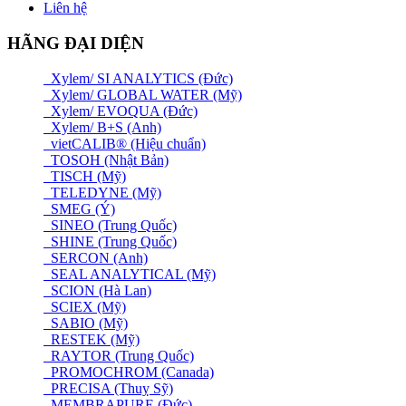
Liên hệ
HÃNG ĐẠI DIỆN
Xylem/ SI ANALYTICS (Đức)
Xylem/ GLOBAL WATER (Mỹ)
Xylem/ EVOQUA (Đức)
Xylem/ B+S (Anh)
vietCALIB® (Hiệu chuẩn)
TOSOH (Nhật Bản)
TISCH (Mỹ)
TELEDYNE (Mỹ)
SMEG (Ý)
SINEO (Trung Quốc)
SHINE (Trung Quốc)
SERCON (Anh)
SEAL ANALYTICAL (Mỹ)
SCION (Hà Lan)
SCIEX (Mỹ)
SABIO (Mỹ)
RESTEK (Mỹ)
RAYTOR (Trung Quốc)
PROMOCHROM (Canada)
PRECISA (Thuỵ Sỹ)
MEMBRAPURE (Đức)