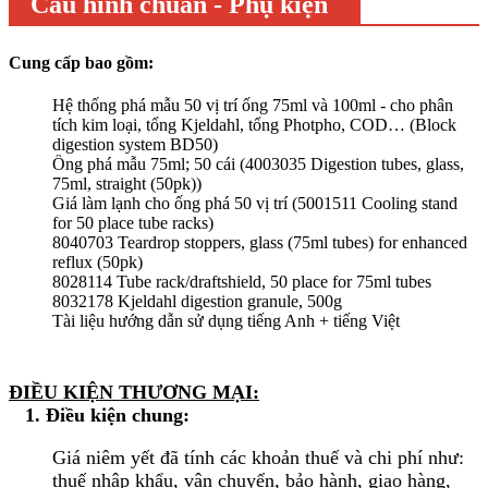
Cấu hình chuẩn - Phụ kiện
Cung cấp bao gồm:
Hệ thống phá mẫu 50 vị trí ống 75ml và 100ml - cho phân
tích kim loại, tổng Kjeldahl, tổng Photpho, COD… (Block
digestion system BD50)
Ống phá mẫu 75ml; 50 cái (4003035 Digestion tubes, glass,
75ml, straight (50pk))
Giá làm lạnh cho ống phá 50 vị trí (5001511 Cooling stand
for 50 place tube racks)
8040703 Teardrop stoppers, glass (75ml tubes) for enhanced
reflux (50pk)
8028114 Tube rack/draftshield, 50 place for 75ml tubes
8032178 Kjeldahl digestion granule, 500g
Tài liệu hướng dẫn sử dụng tiếng Anh + tiếng Việt
ĐIỀU KIỆN THƯƠNG MẠI:
1. Điều kiện chung:
Giá niêm yết đã tính các khoản thuế và chi phí như:
thuế nhập khẩu, vận chuyển, bảo hành, giao hàng,