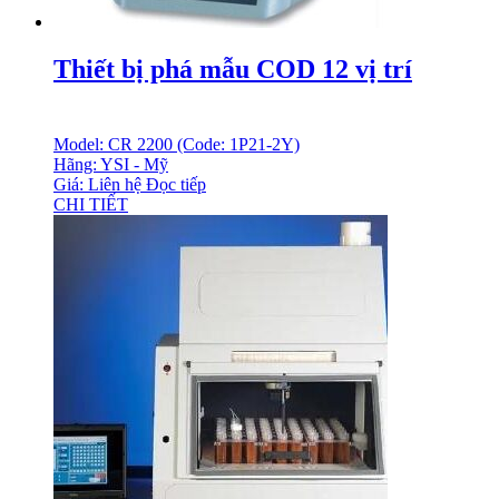
Thiết bị phá mẫu COD 12 vị trí
Model: CR 2200 (Code: 1P21-2Y)
Hãng: YSI - Mỹ
Giá: Liên hệ
Đọc tiếp
CHI TIẾT