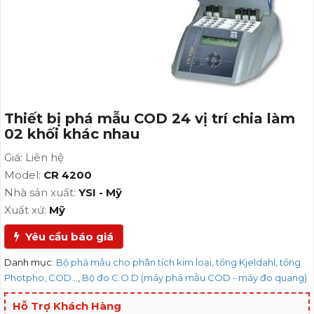
Thiết bị phá mẫu COD 24 vị trí chia làm
02 khối khác nhau
Giá: Liên hệ
Model:
CR 4200
Nhà sản xuất:
YSI - Mỹ
Xuất xứ:
Mỹ
Yêu cầu báo giá
Danh mục:
Bộ phá mẫu cho phân tích kim loại, tổng Kjeldahl, tổng
Photpho, COD…
,
Bộ đo C.O.D (máy phá mẫu COD - máy đo quang)
Hỗ Trợ Khách Hàng