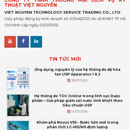
CÔNG TY TNHH THƯƠNG MẠI DỊCH VỤ KỸ
THUẬT VIỆT NGUYỄN
VIET NGUYEN TECHNOLOGY SERVICE TRADING CO., LTD
Giấy phép đăng ký kinh doanh số 0311462335 do sở KHĐT TP Hồ
Chí Minh cấp ngày 03/01/2012
TIN TỨC MỚI
Ứng dụng, nguyên lý của hệ thống đo độ hòa
tan USP Apparatus 1 & 2
30/07/2026
Hệ thống đo TOC Online trong lĩnh vực Dược
phẩm – Giải pháp giám sát nước tinh khiết theo
tiêu chuẩn USP
14/07/2026
Khám phá Novus V55 – Bước tiến mới trong
phân tích LC-MS/MS định lượng