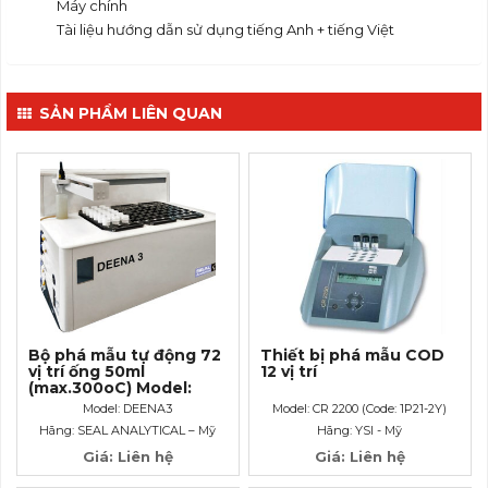
Máy chính
Tài liệu hướng dẫn sử dụng tiếng Anh + tiếng Việt
SẢN PHẨM LIÊN QUAN
Bộ phá mẫu tự động 72
Thiết bị phá mẫu COD
vị trí ống 50ml
12 vị trí
(max.300oC) Model:
DEENA3
Model: DEENA3
Model: CR 2200 (Code: 1P21-2Y)
Hãng: SEAL ANALYTICAL – Mỹ
Hãng: YSI - Mỹ
Giá: Liên hệ
Giá: Liên hệ