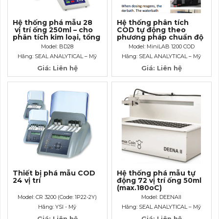
Hệ thống phá mẫu 28
Hệ thống phân tích
vị trí ống 250ml – cho
COD tự động theo
phân tích kim loại, tổng
phương pháp chuẩn độ
Kjeldahl, tổng Photpho,
Dicromat ISO 6060
Model: BD28
Model: MiniLAB 1200 COD
COD…
MiniLAB 1200 COD
Hãng: SEAL ANALYTICAL – Mỹ
Hãng: SEAL ANALYTICAL – Mỹ
Giá: Liên hệ
Giá: Liên hệ
Thiết bị phá mẫu COD
Hệ thống phá mẫu tự
24 vị trí
động 72 vị trí ống 50ml
(max.180oC)
Model: CR 3200 (Code: 1P22-2Y)
Model: DEENAII
Hãng: YSI - Mỹ
Hãng: SEAL ANALYTICAL – Mỹ
Giá: Liên hệ
Giá: Liên hệ