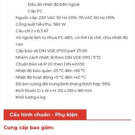
Đầu dò nhiệt độ bên ngoài
Cáp PC
Nguồn cấp: 230 VAC 50 Hz ±15%; 115 VAC 60 Hz ±15%
Công suất tiêu thụ: 560 W
Cầu chì 2 x 6,3 AT
Vỏ ngoài làm từ nhựa PC ABS, có thể tái chế, chịu nhiệt độ
cao
Cấp bảo vệ DIN VDE 0700 part 1/11.90
Nhóm cách nhiệt: B theo DIN VDE 0110 / 11.72
Chuẩn bảo vệ IP 20 theo DIN 40050
Nhiệt độ bảo quản -25 °C đến +65 °C
Nhiệt độ hoạt động +5 °C đến +40 °C
Độ ẩm tương đối trung bình tháng thích hợp: 95%
Kích thước D x W x H: 312 x 255 x 185 mm
Khối lượng 4 kg
Cấu hình chuẩn - Phụ kiện
Cung cấp bao gồm: