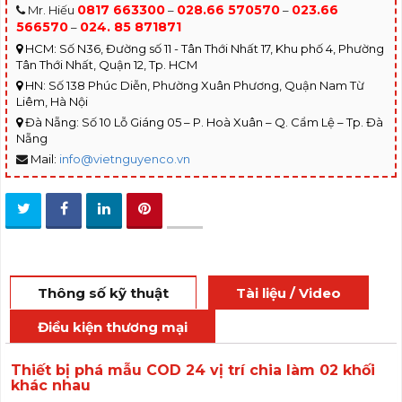
0817 663300
028.66 570570
023.66
Mr. Hiếu
–
–
566570
024. 85 871871
–
HCM: Số N36, Đường số 11 - Tân Thới Nhất 17, Khu phố 4, Phường
Tân Thới Nhất, Quận 12, Tp. HCM
HN: Số 138 Phúc Diễn, Phường Xuân Phương, Quận Nam Từ
Liêm, Hà Nội
Đà Nẵng: Số 10 Lỗ Giáng 05 – P. Hoà Xuân – Q. Cẩm Lệ – Tp. Đà
Nẵng
Mail:
info@vietnguyenco.vn
Thông số kỹ thuật
Tài liệu / Video
Điều kiện thương mại
Thiết bị phá mẫu COD 24 vị trí chia làm 02 khối
khác nhau