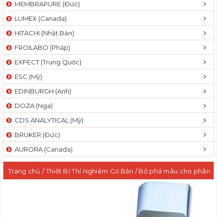
MEMBRAPURE (Đức)
LUMEX (Canada)
HITACHI (Nhật Bản)
FROILABO (Pháp)
EXPECT (Trung Quốc)
ESC (Mỹ)
EDINBURGH (Anh)
DOZA (Nga)
CDS ANALYTICAL (Mỹ)
BRUKER (Đức)
AURORA (Canada)
Trang chủ
/
Thiết Bị Thí Nghiệm Cơ Bản
/
Bộ phá mẫu cho phân
tích kim loại, tổng Kjeldahl, tổng Photpho, COD…
/ Thiết bị phá
mẫu COD 24 vị trí chia làm 02 khối khác nhau