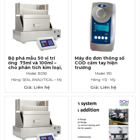
Bộ phá mẫu 50 vị trí
Máy đo đơn thông số
ống 75ml và 100ml –
COD cầm tay hiện
cho phân tích kim loại,
trường
tổng Kjeldahl, tổng
Model: BD50
Model: 910
Photpho, COD…
Hãng: SEAL ANALYTICAL – Mỹ
Hãng: YSI - Mỹ
Giá: Liên hệ
Giá: Liên hệ