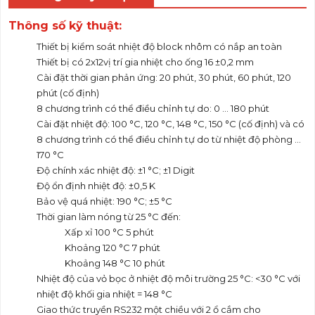
Thông số kỹ thuật:
Thiết bị kiểm soát nhiệt độ block nhôm có nắp an toàn
Thiết bị có 2x12vị trí gia nhiệt cho ống 16 ±0,2 mm
Cài đặt thời gian phản ứng: 20 phút, 30 phút, 60 phút, 120
phút (cố định)
8 chương trình có thể điều chỉnh tự do: 0 ... 180 phút
Cài đặt nhiệt độ: 100 °C, 120 °C, 148 °C, 150 °C (cố định) và có
8 chương trình có thể điều chỉnh tự do từ nhiệt độ phòng ...
170 °C
Độ chính xác nhiệt độ: ±1 °C; ±1 Digit
Độ ổn định nhiệt độ: ±0,5 K
Bảo vệ quá nhiệt: 190 °C; ±5 °C
Thời gian làm nóng từ 25 °C đến:
Xấp xỉ 100 °C 5 phút
Khoảng 120 °C 7 phút
Khoảng 148 °C 10 phút
Nhiệt độ của vỏ bọc ở nhiệt độ môi trường 25 °C: <30 °C với
nhiệt độ khối gia nhiệt = 148 °C
Giao thức truyền RS232 một chiều với 2 ổ cắm cho