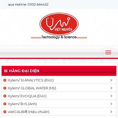
a Hotline: 0932 664422
T
o
g
HÃNG ĐẠI DIỆN
g
l
Xylem/ SI ANALYTICS (Đức)
e
Xylem/ GLOBAL WATER (Mỹ)
n
a
Xylem/ EVOQUA (Đức)
v
Xylem/ B+S (Anh)
i
g
vietCALIB® (Hiệu chuẩn)
a