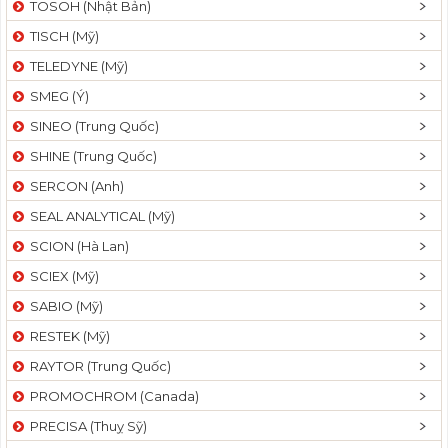
TOSOH (Nhật Bản)
t
TISCH (Mỹ)
i
o
TELEDYNE (Mỹ)
n
SMEG (Ý)
SINEO (Trung Quốc)
SHINE (Trung Quốc)
SERCON (Anh)
SEAL ANALYTICAL (Mỹ)
SCION (Hà Lan)
SCIEX (Mỹ)
SABIO (Mỹ)
RESTEK (Mỹ)
RAYTOR (Trung Quốc)
PROMOCHROM (Canada)
PRECISA (Thuỵ Sỹ)