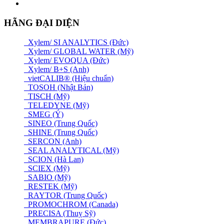
HÃNG ĐẠI DIỆN
Xylem/ SI ANALYTICS (Đức)
Xylem/ GLOBAL WATER (Mỹ)
Xylem/ EVOQUA (Đức)
Xylem/ B+S (Anh)
vietCALIB® (Hiệu chuẩn)
TOSOH (Nhật Bản)
TISCH (Mỹ)
TELEDYNE (Mỹ)
SMEG (Ý)
SINEO (Trung Quốc)
SHINE (Trung Quốc)
SERCON (Anh)
SEAL ANALYTICAL (Mỹ)
SCION (Hà Lan)
SCIEX (Mỹ)
SABIO (Mỹ)
RESTEK (Mỹ)
RAYTOR (Trung Quốc)
PROMOCHROM (Canada)
PRECISA (Thuỵ Sỹ)
MEMBRAPURE (Đức)