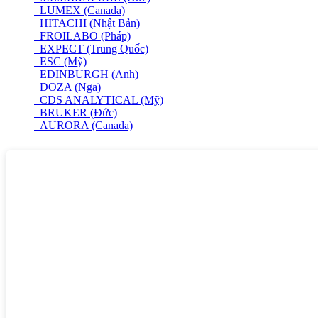
LUMEX (Canada)
HITACHI (Nhật Bản)
FROILABO (Pháp)
EXPECT (Trung Quốc)
ESC (Mỹ)
EDINBURGH (Anh)
DOZA (Nga)
CDS ANALYTICAL (Mỹ)
BRUKER (Đức)
AURORA (Canada)