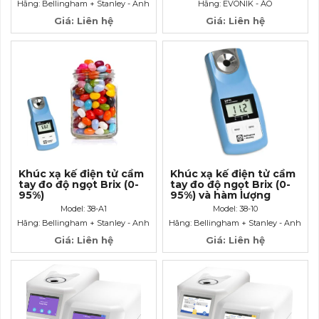
Hãng: Bellingham + Stanley - Anh
Hãng: EVONIK - ÁO
Giá: Liên hệ
Giá: Liên hệ
Khúc xạ kế điện tử cầm
Khúc xạ kế điện tử cầm
tay đo độ ngọt Brix (0-
tay đo độ ngọt Brix (0-
95%)
95%) và hàm lượng
nước trong mật ong
Model: 38-A1
Model: 38-10
(10-30%)
Hãng: Bellingham + Stanley - Anh
Hãng: Bellingham + Stanley - Anh
Giá: Liên hệ
Giá: Liên hệ