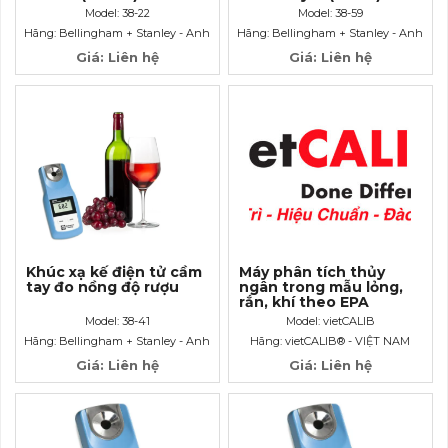
chỉ số khúc xạ RI (1.42-
Model: 38-22
Model: 38-59
1.50)
Hãng: Bellingham + Stanley - Anh
Hãng: Bellingham + Stanley - Anh
Giá: Liên hệ
Giá: Liên hệ
Khúc xạ kế điện tử cầm
Máy phân tích thủy
tay đo nồng độ rượu
ngân trong mẫu lỏng,
rắn, khí theo EPA
Methods 1631
Model: 38-41
Model: vietCALIB
Hãng: Bellingham + Stanley - Anh
Hãng: vietCALIB® - VIỆT NAM
Giá: Liên hệ
Giá: Liên hệ