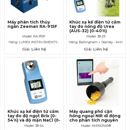
Máy phân tích thủy
Khúc xạ kế điện tử cầm
ngân Zeeman RA-915F
tay đo nồng độ Urea
(AUS-32) (0-40%)
Model: RA-915F
Model: 38-29
Hãng: LUMEX INSTRUSMENTS -
Hãng: Bellingham + Stanley - Anh
Canada
Giá: Liên hệ
Giá: Liên hệ
Khúc xạ kế điện tử cầm
Máy quang phổ cận
tay đo độ ngọt Brix (0-
hồng ngoại NIR di động
54%) và độ mặn NaCl (0-
cho phân tích nguyên
28%)
liệu và thức ăn chăn
Model: 38-54
Model: AMINONIR®
nuôi