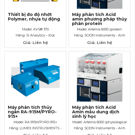
Thiết bị đo độ nhớt
Máy phân tích Acid
Polymer, nhựa tự động
amin phương pháp thủy
phân protein
hydrosylate Artemis
Model: AVS® 370
Model: Artemis 6000 (protein
6000
hydrosylate)
Hãng: SI Analytics – Đức
Hãng: SCION Instruments - Anh
Giá: Liên hệ
Giá: Liên hệ
Máy phân tích thủy
Máy phân tích Acid
ngân RA-915M/PYRO-
Amin mẫu dung dịch
915+
sinh lý học
(physiological fluids)
Model: RA-915M/PYRO-915+
Model: Artemis 6000 (physiological
như plasma, urine
fluids)
Hãng: LUMEX INSTRUSMENTS -
Hãng: SCION Instruments - Anh
Canada