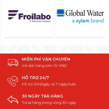
MIỄN PHÍ VẬN CHUYỂN
Với đơn hàng trên 1tr VNĐ
HỖ TRỢ 24/7
Hỗ trợ 24h/ngày và 7 ngày/tuần
30 NGÀY TRẢ HÀNG
Trả lại hàng trong vòng 30 ngày