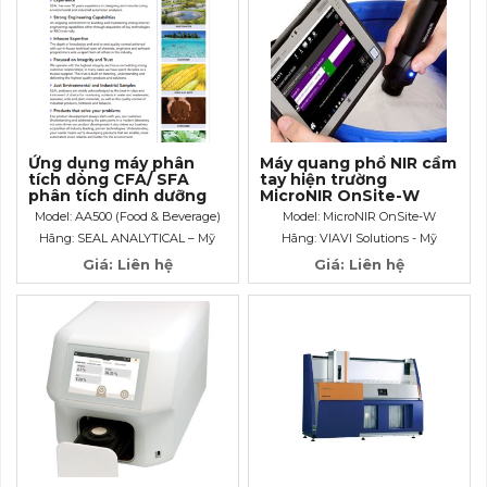
Ứng dụng máy phân
Máy quang phổ NIR cầm
tích dòng CFA/ SFA
tay hiện trường
phân tích dinh dưỡng
MicroNIR OnSite-W
Rượu; Bia
Model: AA500 (Food & Beverage)
Model: MicroNIR OnSite-W
Hãng: SEAL ANALYTICAL – Mỹ
Hãng: VIAVI Solutions - Mỹ
Giá: Liên hệ
Giá: Liên hệ