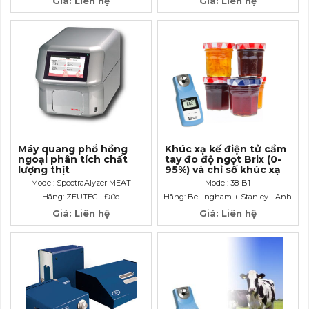
Giá: Liên hệ
Giá: Liên hệ
Máy quang phổ hồng
Khúc xạ kế điện tử cầm
ngoại phân tích chất
tay đo độ ngọt Brix (0-
lượng thịt
95%) và chỉ số khúc xạ
SpectraAlyzer MEAT
Model: SpectraAlyzer MEAT
Model: 38-B1
Hãng: ZEUTEC - Đức
Hãng: Bellingham + Stanley - Anh
Giá: Liên hệ
Giá: Liên hệ