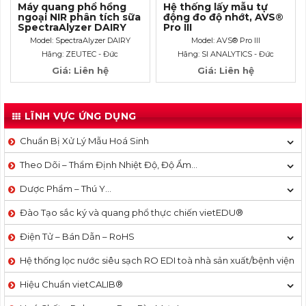
Máy quang phổ hồng
Hệ thống lấy mẫu tự
ngoại NIR phân tích sữa
động đo độ nhớt, AVS®
SpectraAlyzer DAIRY
Pro III
Model: SpectraAlyzer DAIRY
Model: AVS® Pro III
Hãng: ZEUTEC - Đức
Hãng: SI ANALYTICS - Đức
Giá: Liên hệ
Giá: Liên hệ
LĨNH VỰC ỨNG DỤNG
Chuẩn Bị Xử Lý Mẫu Hoá Sinh
Theo Dõi – Thẩm Định Nhiệt Độ, Độ Ẩm…
Dược Phẩm – Thú Y…
Đào Tạo sắc ký và quang phổ thực chiến vietEDU®
Điện Tử – Bán Dẫn – RoHS
Hệ thống lọc nước siêu sạch RO EDI​​ toà nhà sản xuất/bệnh viện
Hiệu Chuẩn vietCALIB®