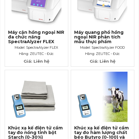
Máy cận hồng ngoại NIR
Máy quang phổ hồng
đa chức năng
ngoại NIR phân tích
SpectraAlyzer FLEX
mẫu thực phẩm
SpectraAlyzer FOOD
Model: SpectraAlyzer FLEX
Model: SpectraAlyzer FOOD
Hãng: ZEUTEC - Đức
Hãng: ZEUTEC - Đức
Giá: Liên hệ
Giá: Liên hệ
Khúc xạ kế điện tử cầm
Khúc xạ kế điện tử cầm
tay đo nồng tinh bột
tay đo hàm lượng chất
Starch (0-30%)
béo Butyro (0-100) và