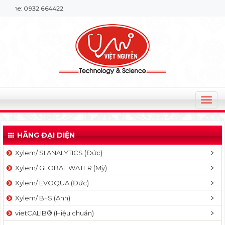
932 664422
T
o
g
HÃNG ĐẠI DIỆN
g
l
Xylem/ SI ANALYTICS (Đức)
e
Xylem/ GLOBAL WATER (Mỹ)
n
a
Xylem/ EVOQUA (Đức)
v
Xylem/ B+S (Anh)
i
g
vietCALIB® (Hiệu chuẩn)
a