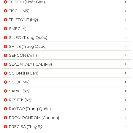
TOSOH (Nhật Bản)
t
TISCH (Mỹ)
i
o
TELEDYNE (Mỹ)
n
SMEG (Ý)
SINEO (Trung Quốc)
SHINE (Trung Quốc)
SERCON (Anh)
SEAL ANALYTICAL (Mỹ)
SCION (Hà Lan)
SCIEX (Mỹ)
SABIO (Mỹ)
RESTEK (Mỹ)
RAYTOR (Trung Quốc)
PROMOCHROM (Canada)
PRECISA (Thuỵ Sỹ)