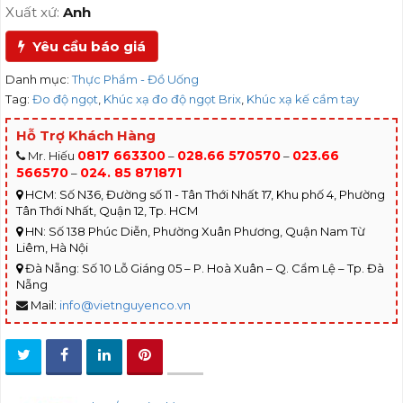
Xuất xứ:
Anh
Yêu cầu báo giá
Danh mục:
Thực Phẩm - Đồ Uống
Tag:
Đo độ ngọt
,
Khúc xạ đo độ ngọt Brix
,
Khúc xạ kế cầm tay
Hỗ Trợ Khách Hàng
0817 663300
028.66 570570
023.66
Mr. Hiếu
–
–
566570
024. 85 871871
–
HCM: Số N36, Đường số 11 - Tân Thới Nhất 17, Khu phố 4, Phường
Tân Thới Nhất, Quận 12, Tp. HCM
HN: Số 138 Phúc Diễn, Phường Xuân Phương, Quận Nam Từ
Liêm, Hà Nội
Đà Nẵng: Số 10 Lỗ Giáng 05 – P. Hoà Xuân – Q. Cẩm Lệ – Tp. Đà
Nẵng
Mail:
info@vietnguyenco.vn