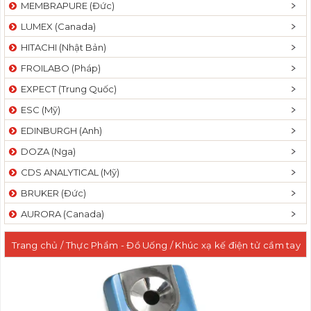
MEMBRAPURE (Đức)
LUMEX (Canada)
HITACHI (Nhật Bản)
FROILABO (Pháp)
EXPECT (Trung Quốc)
ESC (Mỹ)
EDINBURGH (Anh)
DOZA (Nga)
CDS ANALYTICAL (Mỹ)
BRUKER (Đức)
AURORA (Canada)
Trang chủ
/
Thực Phẩm - Đồ Uống
/ Khúc xạ kế điện tử cầm tay
đo độ ngọt Brix 40-95%