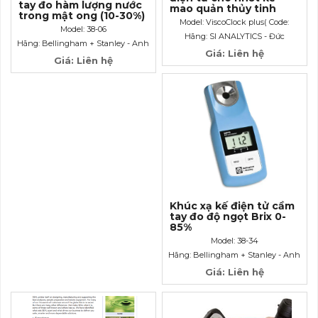
tay đo hàm lượng nước
mao quản thủy tinh
trong mật ong (10-30%)
Model: ViscoClock plus( Code:
Model: 38-06
285417900)
Hãng: SI ANALYTICS - Đức
Hãng: Bellingham + Stanley - Anh
Giá: Liên hệ
Giá: Liên hệ
Khúc xạ kế điện tử cầm
tay đo độ ngọt Brix 0-
85%
Model: 38-34
Hãng: Bellingham + Stanley - Anh
Giá: Liên hệ