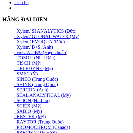
Liên hệ
HÃNG ĐẠI DIỆN
Xylem/ SI ANALYTICS (Đức)
Xylem/ GLOBAL WATER (Mỹ)
Xylem/ EVOQUA (Đức)
Xylem/ B+S (Anh)
vietCALIB® (Hiệu chuẩn)
TOSOH (Nhật Bản)
TISCH (Mỹ)
TELEDYNE (Mỹ)
SMEG (Ý)
SINEO (Trung Quốc)
SHINE (Trung Quốc)
SERCON (Anh)
SEAL ANALYTICAL (Mỹ)
SCION (Hà Lan)
SCIEX (Mỹ)
SABIO (Mỹ)
RESTEK (Mỹ)
RAYTOR (Trung Quốc)
PROMOCHROM (Canada)
PRECISA (Thuỵ Sỹ)