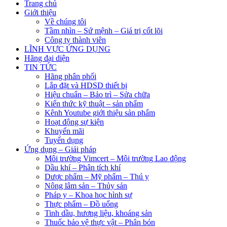
Trang chủ
Giới thiệu
Về chúng tôi
Tầm nhìn – Sứ mệnh – Giá trị cốt lõi
Công ty thành viên
LĨNH VỰC ỨNG DỤNG
Hãng đại diện
TIN TỨC
Hãng phân phối
Lắp đặt và HDSD thiết bị
Hiệu chuẩn – Bảo trì – Sửa chữa
Kiến thức kỹ thuật – sản phẩm
Kênh Youtube giới thiệu sản phẩm
Hoạt động sự kiện
Khuyến mãi
Tuyển dụng
Ứng dụng – Giải pháp
Môi trường Vimcert – Môi trường Lao động
Dầu khí – Phân tích khí
Dược phẩm – Mỹ phẩm – Thú y
Nông lâm sản – Thủy sản
Pháp y – Khoa học hình sự
Thực phẩm – Đồ uống
Tinh dầu, hương liệu, khoáng sản
Thuốc bảo vệ thực vật – Phân bón