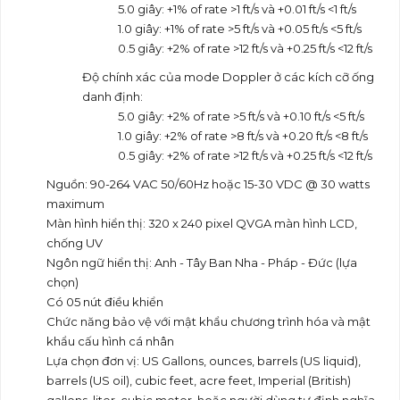
5.0 giây: +1% of rate >1 ft/s và +0.01 ft/s <1 ft/s
1.0 giây: +1% of rate >5 ft/s và +0.05 ft/s <5 ft/s
0.5 giây: +2% of rate >12 ft/s và +0.25 ft/s <12 ft/s
Độ chính xác của mode Doppler ở các kích cỡ ống
danh định:
5.0 giây: +2% of rate >5 ft/s và +0.10 ft/s <5 ft/s
1.0 giây: +2% of rate >8 ft/s và +0.20 ft/s <8 ft/s
0.5 giây: +2% of rate >12 ft/s và +0.25 ft/s <12 ft/s
Nguồn: 90-264 VAC 50/60Hz hoặc 15-30 VDC @ 30 watts
maximum
Màn hình hiển thị: 320 x 240 pixel QVGA màn hình LCD,
chống UV
Ngôn ngữ hiển thị: Anh - Tây Ban Nha - Pháp - Đức (lựa
chọn)
Có 05 nút điều khiển
Chức năng bảo vệ với mật khẩu chương trình hóa và mật
khẩu cấu hình cá nhân
Lựa chọn đơn vị: US Gallons, ounces, barrels (US liquid),
barrels (US oil), cubic feet, acre feet, Imperial (British)