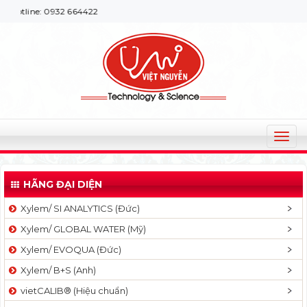
e: 0932 664422
T
o
g
HÃNG ĐẠI DIỆN
g
l
Xylem/ SI ANALYTICS (Đức)
e
Xylem/ GLOBAL WATER (Mỹ)
n
a
Xylem/ EVOQUA (Đức)
v
Xylem/ B+S (Anh)
i
g
vietCALIB® (Hiệu chuẩn)
a