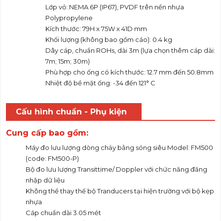
Lớp vỏ: NEMA 6P (IP67), PVDF trên nền nhựa
Polypropylene
Kích thước: 79H x 75W x 41D mm
Khối lượng (không bao gồm cáo): 0.4 kg
Dây cáp, chuẩn ROHs, dài 3m (lựa chọn thêm cáp dài:
7m; 15m; 30m)
Phù hợp cho ống có kích thước: 12.7 mm đến 50.8mm
Nhiệt độ bề mặt ống: -34 đến 121° C
Cấu hình chuẩn - Phụ kiện
Cung cấp bao gồm:
Máy đo lưu lượng dòng chảy bằng sóng siêu Model: FM500
(code: FM500-P)
Bộ đo lưu lượng Transittime/ Doppler với chức năng đăng
nhập dữ liệu
Không thể thay thế bộ Tranducers tại hiện trường với bộ kẹp
nhựa
Cáp chuẩn dài 3.05 mét