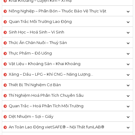
Khai Khoáng – Luyện Kim – Xi Mạ
Nông Nghiệp – Phân Bón – Thuốc Bảo Vệ Thực Vật
Quan Trắc Môi Trường Lao Động
Sinh Học – Hoá Sinh – Vi Sinh
Thức Ăn Chăn Nuôi – Thuỷ Sản
Thực Phẩm – Đồ Uống
Vật Liệu – Khoáng Sản – Khai Khoáng
Xăng – Dầu – LPG – Khí CNG – Năng Lượng…
Thiết Bị Thí Nghiệm Cơ Bản
Thí Nghiệm Hoá Phân Tích Chuyên Sâu
Quan Trắc – Hoá Phân Tích Môi Trường
Dệt Nhuộm – Sợi – Giấy
An Toàn Lao Động vietSAFE® – Nội Thất funiLAB®