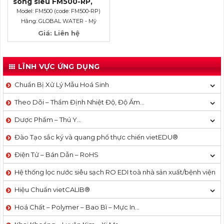
sóng siêu FM500-RP,
ống lớn: 5.08 – 254cm
Model: FM500 (code: FM500-RP)
Hãng: GLOBAL WATER - Mỹ
Giá: Liên hệ
LĨNH VỰC ỨNG DỤNG
Chuẩn Bị Xử Lý Mẫu Hoá Sinh
Theo Dõi – Thẩm Định Nhiệt Độ, Độ Ẩm…
Dược Phẩm – Thú Y…
Đào Tạo sắc ký và quang phổ thực chiến vietEDU®
Điện Tử – Bán Dẫn – RoHS
Hệ thống lọc nước siêu sạch RO EDI​​ toà nhà sản xuất/bệnh viện
Hiệu Chuẩn vietCALIB®
Hoá Chất – Polymer – Bao Bì – Mực In…