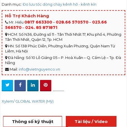
Danh mục:
Đo lưu tốc dòng chảy kênh hở - kênh kín
Hỗ Trợ Khách Hàng
0817 663300
028.66 570570
023.66
Mr. Hiếu
–
–
566570
024. 85 871871
–
HCM: Số N36, Đường số 11 - Tân Thới Nhất 17, Khu phố 4, Phường
Tân Thới Nhất, Quận 12, Tp. HCM
HN: Số 138 Phúc Diễn, Phường Xuân Phương, Quận Nam Từ
Liêm, Hà Nội
Đà Nẵng: Số 10 Lỗ Giáng 05 – P. Hoà Xuân – Q. Cẩm Lệ – Tp. Đà
Nẵng
Mail:
info@vietnguyenco.vn
Xylem/ GLOBAL WATER (Mỹ)
Thông số kỹ thuật
Tài liệu / Video