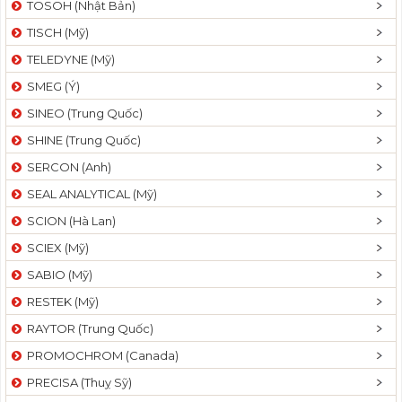
TOSOH (Nhật Bản)
t
TISCH (Mỹ)
i
o
TELEDYNE (Mỹ)
n
SMEG (Ý)
SINEO (Trung Quốc)
SHINE (Trung Quốc)
SERCON (Anh)
SEAL ANALYTICAL (Mỹ)
SCION (Hà Lan)
SCIEX (Mỹ)
SABIO (Mỹ)
RESTEK (Mỹ)
RAYTOR (Trung Quốc)
PROMOCHROM (Canada)
PRECISA (Thuỵ Sỹ)