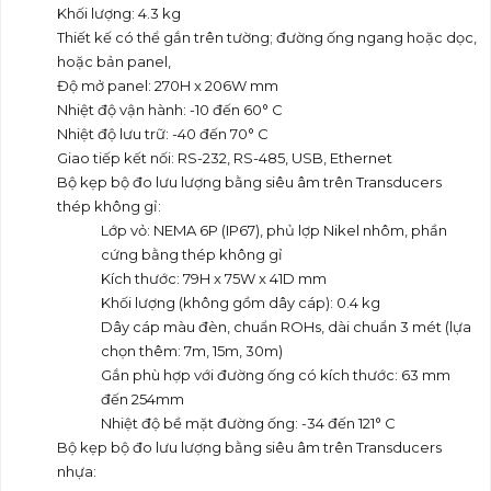
Khối lượng: 4.3 kg
Thiết kế có thể gắn trên tường; đường ống ngang hoặc dọc,
hoặc bản panel,
Độ mở panel: 270H x 206W mm
Nhiệt độ vận hành: -10 đến 60° C
Nhiệt độ lưu trữ: -40 đến 70° C
Giao tiếp kết nối: RS-232, RS-485, USB, Ethernet
Bộ kẹp bộ đo lưu lượng bằng siêu âm trên Transducers
thép không gỉ:
Lớp vỏ: NEMA 6P (IP67), phủ lợp Nikel nhôm, phần
cứng bằng thép không gỉ
Kích thước: 79H x 75W x 41D mm
Khối lượng (không gồm dây cáp): 0.4 kg
Dây cáp màu đèn, chuẩn ROHs, dài chuẩn 3 mét (lựa
chọn thêm: 7m, 15m, 30m)
Gắn phù hợp với đường ống có kích thước: 63 mm
đến 254mm
Nhiệt độ bề mặt đường ống: -34 đến 121° C
Bộ kẹp bộ đo lưu lượng bằng siêu âm trên Transducers
nhựa: