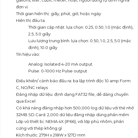
gallons, liter, cubic meter, hoặc người dùng tự định nghĩa
đơn vị
Thời gian hiển thị: giây, phút, giờ, hoặc ngày
Hiển thị đầu ta:
Thời gian cập nhật: lựa chọn: 0.25, 0.50, 1.0 (mặc định),
2.5, 5.0 giây
Lưu lượng trung bình: lựa chọn: 0.50, 1.0, 2.5, 5.0 (mặc
định), 10.0 giây
Tín hiệu vào:
Analog: Isolated 4-20 mA output
Pulse: 0-1000 Hz Pulse output
Điều khiển/ cảnh báo đầu ra: ba lập trình độc 10 amp Form
C, NO/NC relays
Đăng nhập dữ liệu: định dạng FAT32 file, dễ dàng chuyển
qua Excel
Có khả năng đăng nhập hơn 500,000 log dữ liệu với thẻ nhở
32MB SD Card. 2,000 dữ liệu đăng nhập dùng phần mềm
Lớp vỏ thiết bị: NEMA 4X (IP66), với lớp phủ nhôm, phần
cứng với thép không gỉ
Kích thước: 279H x 218W x 127D mm