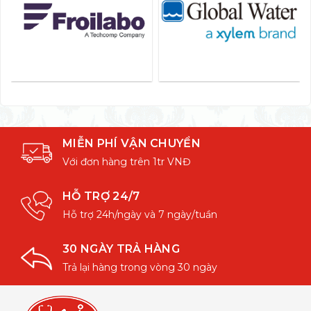
MIỄN PHÍ VẬN CHUYỂN
Với đơn hàng trên 1tr VNĐ
HỖ TRỢ 24/7
Hỗ trợ 24h/ngày và 7 ngày/tuần
30 NGÀY TRẢ HÀNG
Trả lại hàng trong vòng 30 ngày