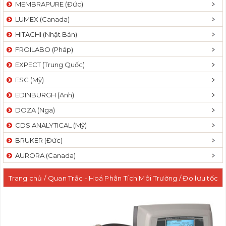
MEMBRAPURE (Đức)
LUMEX (Canada)
HITACHI (Nhật Bản)
FROILABO (Pháp)
EXPECT (Trung Quốc)
ESC (Mỹ)
EDINBURGH (Anh)
DOZA (Nga)
CDS ANALYTICAL (Mỹ)
BRUKER (Đức)
AURORA (Canada)
Trang chủ
/
Quan Trắc - Hoá Phân Tích Môi Trường
/
Đo lưu tốc
dòng chảy kênh hở - kênh kín
/ Máy đo lưu lượng dòng chảy
kênh kín bằng sóng siêu FM500-P, ống nhỏ: 1.27 – 5.08 cm