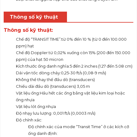
Thông số kỹ thuật
Thông số kỹ thuật:
Chế độ “TRANSIT TIME”
:
từ 0% đến 10 % (từ 0 đến 100.000
ppm) hạt
Chế độ Doppler:từ 0,02% xuống còn 15% (200 đến 150.000
ppm) của hạt 50 micron
Kích thước ống danh nghĩa:5 đến 2 inches (1.27 đến 5.08 cm)
Dải vận tốc dòng chảy:0,25-30 ft/s (0,08-9 m/s)
Không thể thay thế đầu dò (transducers)
Chiều dài đầu dò (transducers) 3,05 m
Vật liệu ống:Hầu hết các ống bằng vật liệu kim loại hoặc
ống nhựa
Vật liệu lót ống:nhựa
Độ nhạy lưu lượng :0,001 ft/s (0,0003 m/s)
Độ chính xác:
Độ chính xác của mode “Transit Time” ở các kích cỡ
ống danh định: