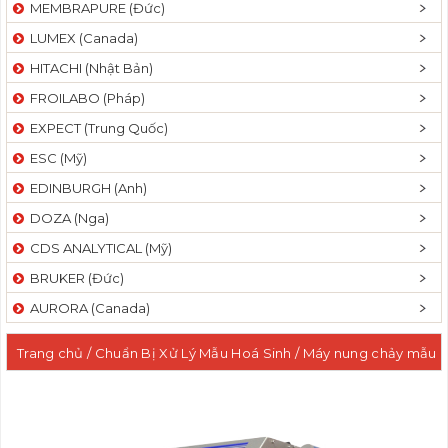
MEMBRAPURE (Đức)
LUMEX (Canada)
HITACHI (Nhật Bản)
FROILABO (Pháp)
EXPECT (Trung Quốc)
ESC (Mỹ)
EDINBURGH (Anh)
DOZA (Nga)
CDS ANALYTICAL (Mỹ)
BRUKER (Đức)
AURORA (Canada)
Trang chủ
/
Chuẩn Bị Xử Lý Mẫu Hoá Sinh
/
Máy nung chảy mẫu
bằng điện tự động chuẩn bị mẫu XRF/ ICP/ AAS
/ Máy nung
chảy mẫu bằng điện tự động 03 vị trí chuẩn bị mẫu XRF/ ICP/