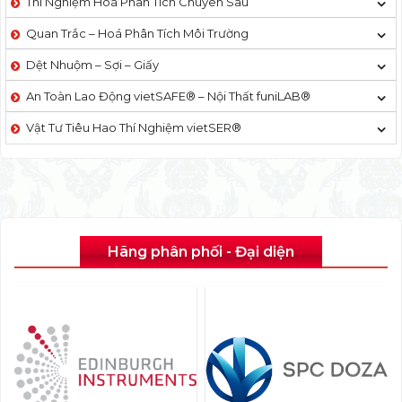
Thí Nghiệm Hoá Phân Tích Chuyên Sâu
Quan Trắc – Hoá Phân Tích Môi Trường
Dệt Nhuộm – Sợi – Giấy
An Toàn Lao Động vietSAFE® – Nội Thất funiLAB®
Vật Tư Tiêu Hao Thí Nghiệm vietSER®
Hãng phân phối - Đại diện