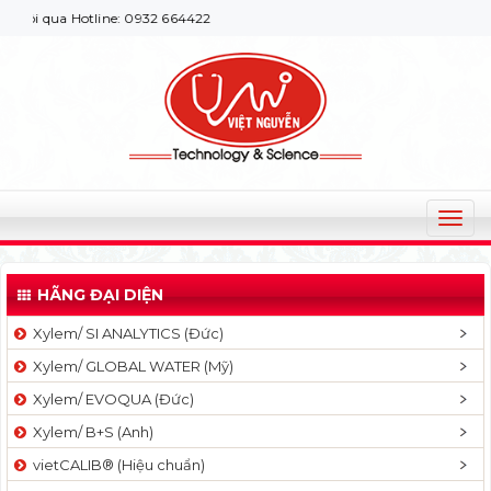
 qua Hotline: 0932 664422
T
o
g
HÃNG ĐẠI DIỆN
g
l
Xylem/ SI ANALYTICS (Đức)
e
Xylem/ GLOBAL WATER (Mỹ)
n
a
Xylem/ EVOQUA (Đức)
v
Xylem/ B+S (Anh)
i
g
vietCALIB® (Hiệu chuẩn)
a