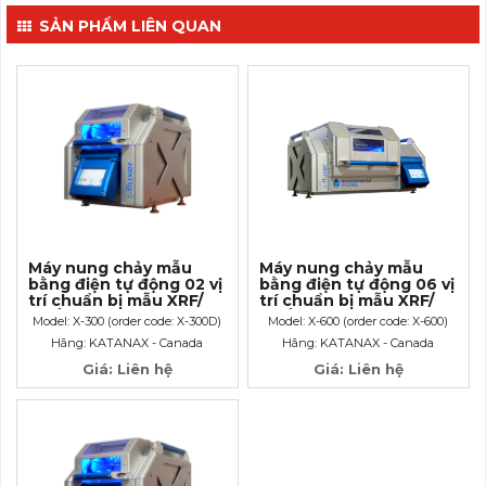
SẢN PHẨM LIÊN QUAN
Máy nung chảy mẫu
Máy nung chảy mẫu
bằng điện tự động 02 vị
bằng điện tự động 06 vị
trí chuẩn bị mẫu XRF/
trí chuẩn bị mẫu XRF/
ICP/ AAS
ICP/ AAS
Model: X-300 (order code: X-300D)
Model: X-600 (order code: X-600)
Hãng: KATANAX - Canada
Hãng: KATANAX - Canada
Giá: Liên hệ
Giá: Liên hệ