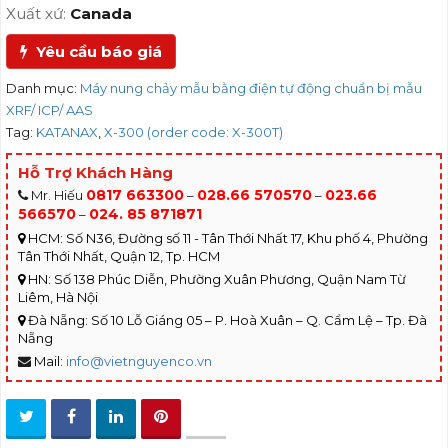
Xuất xứ:
Canada
Yêu cầu báo giá
Danh mục:
Máy nung chảy mẫu bằng điện tự động chuẩn bị mẫu
XRF/ ICP/ AAS
Tag:
KATANAX
,
X-300 (order code: X-300T)
Hỗ Trợ Khách Hàng
0817 663300
028.66 570570
023.66
Mr. Hiếu
–
–
566570
024. 85 871871
–
HCM: Số N36, Đường số 11 - Tân Thới Nhất 17, Khu phố 4, Phường
Tân Thới Nhất, Quận 12, Tp. HCM
HN: Số 138 Phúc Diễn, Phường Xuân Phương, Quận Nam Từ
Liêm, Hà Nội
Đà Nẵng: Số 10 Lỗ Giáng 05 – P. Hoà Xuân – Q. Cẩm Lệ – Tp. Đà
Nẵng
Mail:
info@vietnguyenco.vn