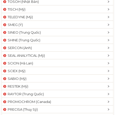
TOSOH (Nhật Bản)
t
TISCH (Mỹ)
i
o
TELEDYNE (Mỹ)
n
SMEG (Ý)
SINEO (Trung Quốc)
SHINE (Trung Quốc)
SERCON (Anh)
SEAL ANALYTICAL (Mỹ)
SCION (Hà Lan)
SCIEX (Mỹ)
SABIO (Mỹ)
RESTEK (Mỹ)
RAYTOR (Trung Quốc)
PROMOCHROM (Canada)
PRECISA (Thuỵ Sỹ)