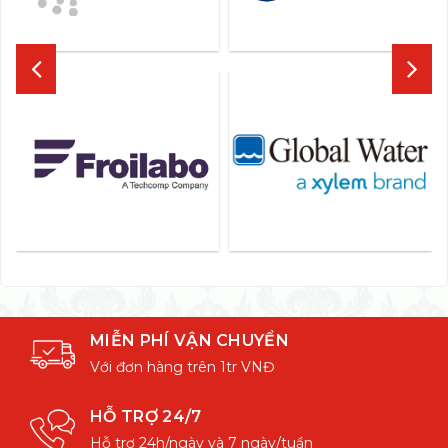
MIỄN PHÍ VẬN CHUYỂN
Với đơn hàng trên 1tr VNĐ
HỖ TRỢ 24/7
Hỗ trợ 24h/ngày và 7 ngày/tuần