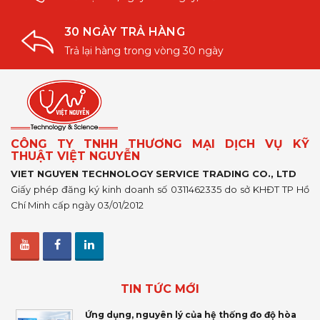
30 NGÀY TRẢ HÀNG
Trả lại hàng trong vòng 30 ngày
CÔNG TY TNHH THƯƠNG MẠI DỊCH VỤ KỸ
THUẬT VIỆT NGUYỄN
VIET NGUYEN TECHNOLOGY SERVICE TRADING CO., LTD
Giấy phép đăng ký kinh doanh số 0311462335 do sở KHĐT TP Hồ
Chí Minh cấp ngày 03/01/2012
TIN TỨC MỚI
Ứng dụng, nguyên lý của hệ thống đo độ hòa