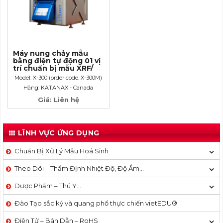
Máy nung chảy mẫu
bằng điện tự động 01 vị
trí chuẩn bị mẫu XRF/
ICP/ AAS
Model: X-300 (order code: X-300M)
Hãng: KATANAX - Canada
Giá: Liên hệ
LĨNH VỰC ỨNG DỤNG
Chuẩn Bị Xử Lý Mẫu Hoá Sinh
Theo Dõi – Thẩm Định Nhiệt Độ, Độ Ẩm…
Dược Phẩm – Thú Y…
Đào Tạo sắc ký và quang phổ thực chiến vietEDU®
Điện Tử – Bán Dẫn – RoHS