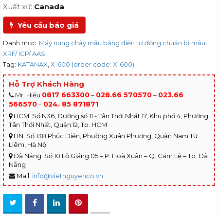
Xuất xứ:
Canada
Yêu cầu báo giá
Danh mục:
Máy nung chảy mẫu bằng điện tự động chuẩn bị mẫu
XRF/ ICP/ AAS
Tag:
KATANAX
,
X-600 (order code: X-600)
Hỗ Trợ Khách Hàng
0817 663300
028.66 570570
023.66
Mr. Hiếu
–
–
566570
024. 85 871871
–
HCM: Số N36, Đường số 11 - Tân Thới Nhất 17, Khu phố 4, Phường
Tân Thới Nhất, Quận 12, Tp. HCM
HN: Số 138 Phúc Diễn, Phường Xuân Phương, Quận Nam Từ
Liêm, Hà Nội
Đà Nẵng: Số 10 Lỗ Giáng 05 – P. Hoà Xuân – Q. Cẩm Lệ – Tp. Đà
Nẵng
Mail:
info@vietnguyenco.vn