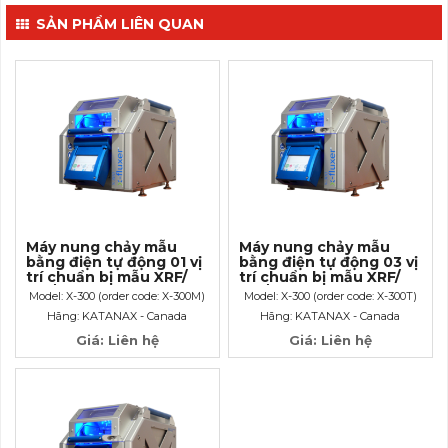
SẢN PHẨM LIÊN QUAN
Máy nung chảy mẫu
Máy nung chảy mẫu
bằng điện tự động 01 vị
bằng điện tự động 03 vị
trí chuẩn bị mẫu XRF/
trí chuẩn bị mẫu XRF/
ICP/ AAS
ICP/ AAS
Model: X-300 (order code: X-300M)
Model: X-300 (order code: X-300T)
Hãng: KATANAX - Canada
Hãng: KATANAX - Canada
Giá: Liên hệ
Giá: Liên hệ