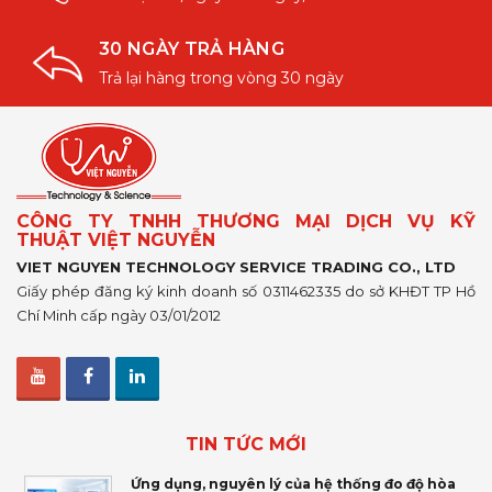
30 NGÀY TRẢ HÀNG
Trả lại hàng trong vòng 30 ngày
CÔNG TY TNHH THƯƠNG MẠI DỊCH VỤ KỸ
THUẬT VIỆT NGUYỄN
VIET NGUYEN TECHNOLOGY SERVICE TRADING CO., LTD
Giấy phép đăng ký kinh doanh số 0311462335 do sở KHĐT TP Hồ
Chí Minh cấp ngày 03/01/2012
TIN TỨC MỚI
Ứng dụng, nguyên lý của hệ thống đo độ hòa