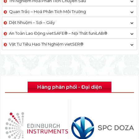
Thí Nghiệm Hoá Phân Tích Chuyên Sâu
Quan Trắc – Hoá Phân Tích Môi Trường
Dệt Nhuộm – Sợi – Giấy
An Toàn Lao Động vietSAFE® – Nội Thất funiLAB®
Vật Tư Tiêu Hao Thí Nghiệm vietSER®
Hãng phân phối - Đại diện