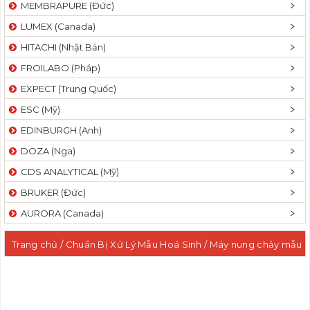
MEMBRAPURE (Đức)
LUMEX (Canada)
HITACHI (Nhật Bản)
FROILABO (Pháp)
EXPECT (Trung Quốc)
ESC (Mỹ)
EDINBURGH (Anh)
DOZA (Nga)
CDS ANALYTICAL (Mỹ)
BRUKER (Đức)
AURORA (Canada)
Trang chủ
/
Chuẩn Bị Xử Lý Mẫu Hoá Sinh
/
Máy nung chảy mẫu
bằng điện tự động chuẩn bị mẫu XRF/ ICP/ AAS
/ Máy nung
chảy mẫu bằng điện tự động 06 vị trí chuẩn bị mẫu XRF/ ICP/