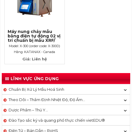
Máy nung chảy mẫu
bằng điện tự động 02 vị
trí chuẩn bị mẫu XRF/
ICP/ AAS
Model: X-300 (order code: X-300D)
Hãng: KATANAX - Canada
Giá: Liên hệ
LĨNH VỰC ỨNG DỤNG
Chuẩn Bị Xử Lý Mẫu Hoá Sinh
Theo Dõi – Thẩm Định Nhiệt Độ, Độ Ẩm…
Dược Phẩm – Thú Y…
Đào Tạo sắc ký và quang phổ thực chiến vietEDU®
Điện Tử – Bán Dẫn – RoHS