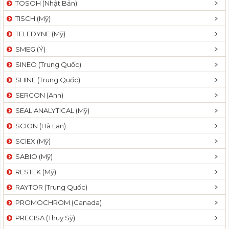
TOSOH (Nhật Bản)
t
TISCH (Mỹ)
i
o
TELEDYNE (Mỹ)
n
SMEG (Ý)
SINEO (Trung Quốc)
SHINE (Trung Quốc)
SERCON (Anh)
SEAL ANALYTICAL (Mỹ)
SCION (Hà Lan)
SCIEX (Mỹ)
SABIO (Mỹ)
RESTEK (Mỹ)
RAYTOR (Trung Quốc)
PROMOCHROM (Canada)
PRECISA (Thuỵ Sỹ)