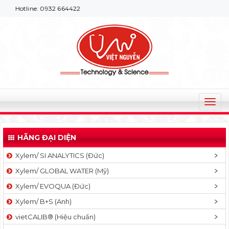
otline: 0932 664422
T
o
g
HÃNG ĐẠI DIỆN
g
l
Xylem/ SI ANALYTICS (Đức)
e
Xylem/ GLOBAL WATER (Mỹ)
n
a
Xylem/ EVOQUA (Đức)
v
Xylem/ B+S (Anh)
i
g
vietCALIB® (Hiệu chuẩn)
a