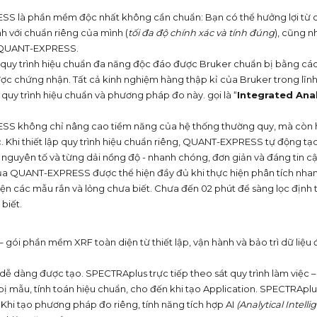
 là phần mềm độc nhất không cần chuẩn: Bạn có thể hưởng lợi từ c
h với chuẩn riêng của mình (
tối đa độ chính xác và tính đúng
), cũng n
 QUANT-EXPRESS.
uy trình hiệu chuẩn đa năng độc đáo được Bruker chuẩn bị bằng các
c chứng nhận. Tất cả kinh nghiệm hàng thập kỉ của Bruker trong lĩn
quy trình hiệu chuẩn và phương pháp đo này. gọi là “
Integrated Anal
 không chỉ nâng cao tiềm năng của hệ thống thường quy, mà còn h
. Khi thiết lập quy trình hiệu chuẩn riêng, QUANT-EXPRESS tự động 
g nguyên tố và từng dải nồng độ - nhanh chóng, đơn giản và đáng tin cậ
 QUANT-EXPRESS được thể hiện đầy đủ khi thực hiện phân tích nhan
iện các mẫu rắn và lỏng chưa biết. Chưa đến 02 phút để sàng lọc định 
biết.
gói phần mềm XRF toàn diện từ thiết lập, vận hành và bảo trì dữ liệu
 dễ dàng được tạo. SPECTRAplus trực tiếp theo sát quy trình làm việc 
ị mẫu, tính toán hiệu chuẩn, cho đến khi tạo Application. SPECTRAplus
Khi tạo phương pháp đo riêng, tính năng tích hợp AI
(Analytical Intell