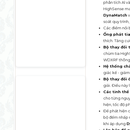
phân tích Al v
HighSense man
DynaMatch
v
soát quy trình
Các điểm nổi 
Ống phát ti
thích. Tăng c
Bộ thay đổi 
chùm tia Hig
WDXRF thông
Hệ thống ch
giác kế - giảm
Bộ thay đổi 
giải. Điều nà
Các tinh thể
cho từng nguyê
hiện, tốc độ p
Để phát hiện 
bộ đếm nhấp n
khi áp dụng
D