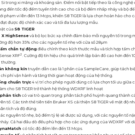
à Si trong xi măng và khoáng sản. Điểm nổi bật tiếp theo là công nghệ
g đến tốc độ đếm tuyến tính cao cho cả bộ đếm nhấp nháy và bộ đế
ới phạm vi lên đến 13 Mcps, khiến S8 TIGER là lựa chọn hoàn hảo cho
, đạt được độ chính xác cao và tối đa lưu lượng mẫu.
bật của
S8 TIGER
a X HighSense
và bộ lọc bức xạ chính đảm bảo mỗi nguyên tố trong m
ường độ hơn 35% cho các nguyên tố nhẹ với cửa sổ 28µm
tấm chắn tự động
điều chỉnh theo kích thước mẫu và tích hợp tấm c
2
hSense XRF
. Cường độ tín hiệu cho quá trình lập bản đồ cao hơn đến 10
 thường.
ân không kín
truyền dẫn cao là 1 phần của SampleCare, giúp tách b
 chi phí vận hành và tăng thời gian hoạt động của hệ thống.
ống chuẩn trực
4 vị trí cho phép người dùng có lựa chọn tối ưu giữa
y làm cho S8 TIGER trở thành hệ thống WDXRF linh hoạt
 phân tích
có vai trò quan trọng: phân tách phổ huỳnh quang thành c
n tố. Các tinh thể tiên tiến Bruker XS cải thiện S8 TIGER về mặt độ nh
hân tích và độ đúng.
các nguyên tố nhẹ, bộ đếm tỷ lệ sẽ được sử dụng, với các nguyên tố n
háy. Cả hai đầu dò đều phù hợp cho các ứng dụng của WDXRF với dải 
ynaMatch
có tốc độ đếm lên đến 13 Mcps.