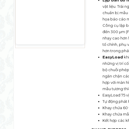
Lập bản đồ 
vật liệu. Trái
chuẩn bị mẫu 
họa báo cáo 
Công cụ lập 
đến 300 µm (F
nhạy cao hơn 
tố chính, phụ
hơn trong phá
EasyLoad
khi
những vị trí 
bộ chuỗi phép
ngăn chặn các
hợp với màn 
mẫu tương thí
EasyLoad 75 vị
Tự động phát 
Khay chứa 60 v
Khay chứa mẫu 
Kết hợp các k