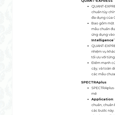
QUANT-EXPRESS
QUANT-EXPRESS
chuẩn tùy chỉn
đa dụng của
Bao gồm một q
mẫu chuẩn đượ
ứng dụng vào 
Intelligence
”
QUANT-EXPRESS
nhiệm vụ khác
tối ưu với từn
Điểm mạnh của
cậy, và toàn d
các mẫu chưa 
SPECTRAplus
SPECTRAplus – 
mẽ
Application
:
chuẩn, chuẩn b
các bước này. 