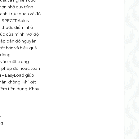
xuất và nghiên cứu
 hơn nhờ quy trình
anh, trực quan và đồ
a SPECTRAplus.
ch thước điểm nhỏ
úc của mình. Với độ
 lập bản đồ nguyên
tốt hơn và hiệu quả
hường.
 vào một trong
ầu phép đo hoặc toàn
g – EasyLoad giúp
hân không. Khi kết
hiệm tiện dụng. Khay
ỏ
ng