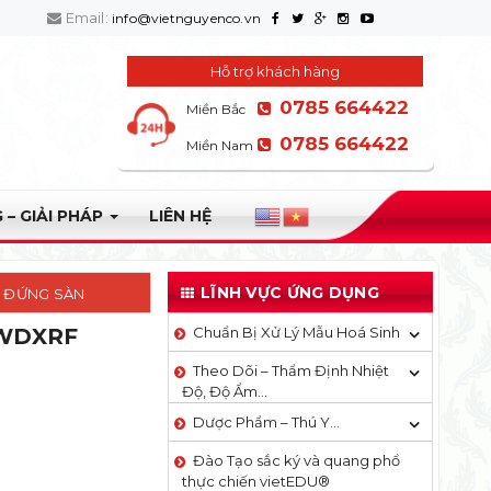
Email:
info@vietnguyenco.vn
Hỗ trợ khách hàng
0785 664422
Miền Bắc
0785 664422
Miền Nam
 – GIẢI PHÁP
LIÊN HỆ
LĨNH VỰC ỨNG DỤNG
F ĐỨNG SÀN
 WDXRF
Chuẩn Bị Xử Lý Mẫu Hoá Sinh
Theo Dõi – Thẩm Định Nhiệt
Độ, Độ Ẩm…
Dược Phẩm – Thú Y…
Đào Tạo sắc ký và quang phổ
thực chiến vietEDU®