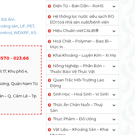
Điện Tử – Bán Dẫn – RoHS
Hệ thống lọc nước siêu sạch RO
 Độ Ẩm...
EDI​​ toà nhà sản xuất/bệnh viện
oáng sản
,
LiF
,
PET
,
Hiệu Chuẩn vietCALIB®
ontrol
,
WDXRF
,
XS-
Hoá Chất – Polymer – Bao Bì –
Mực In…
Khai Khoáng – Luyện Kim – Xi Mạ
0570
023.66
–
Nông Nghiệp – Phân Bón –
 17, Khu phố 4,
Thuốc Bảo Vệ Thực Vật
Quan Trắc Môi Trường Lao
hương, Quận Nam Từ
Động
Sinh Học – Hoá Sinh – Vi Sinh
n – Q. Cẩm Lệ – Tp.
Thức Ăn Chăn Nuôi – Thuỷ
Sản
Thực Phẩm – Đồ Uống
Vật Liệu – Khoáng Sản – Khai