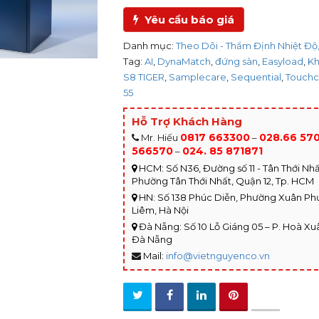
Yêu cầu báo giá
Danh mục:
Theo Dõi - Thẩm Định Nhiệt Độ,
Tag:
AI
,
DynaMatch
,
đứng sàn
,
Easyload
,
Kh
S8 TIGER
,
Samplecare
,
Sequential
,
Touchc
55
Hỗ Trợ Khách Hàng
0817 663300
028.66 57
Mr. Hiếu
–
566570
024. 85 871871
–
HCM: Số N36, Đường số 11 - Tân Thới Nhất
Phường Tân Thới Nhất, Quận 12, Tp. HCM
HN: Số 138 Phúc Diễn, Phường Xuân P
Liêm, Hà Nội
Đà Nẵng: Số 10 Lỗ Giáng 05 – P. Hoà Xuâ
Đà Nẵng
Mail:
info@vietnguyenco.vn