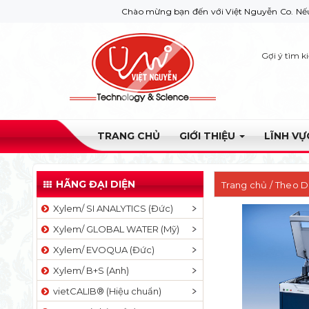
Chào mừng bạn đến với Việt Nguyễn Co. Nếu bạn cần giúp
Gợi ý tìm k
TRANG CHỦ
GIỚI THIỆU
LĨNH V
HÃNG ĐẠI DIỆN
Trang chủ
/
Theo Dõ
Xylem/ SI ANALYTICS (Đức)
Xylem/ GLOBAL WATER (Mỹ)
Xylem/ EVOQUA (Đức)
Xylem/ B+S (Anh)
vietCALIB® (Hiệu chuẩn)