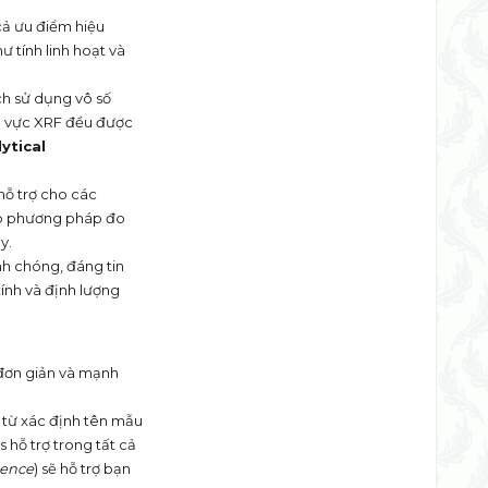
ả ưu điểm hiệu
hư tính linh hoạt và
h sử dụng vô số
h vực XRF đều được
ytical
ỗ trợ cho các
tạo phương pháp đo
y.
h chóng, đáng tin
tính và định lượng
 đơn giản và mạnh
– từ xác định tên mẫu
 hỗ trợ trong tất cả
igence
) sẽ hỗ trợ bạn