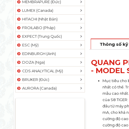
MEMBRAPURE (Đức)
LUMEX (Canada)
HITACHI (Nhật Bản)
FROILABO (Pháp)
EXPECT (Trung Quốc)
Thông số kỹ
ESC (Mỹ)
EDINBURGH (Anh)
QUANG P
DOZA (Nga)
- MODEL 
CDS ANALYTICAL (Mỹ)
BRUKER (Đức)
Mục tiêu cho b
nhất có thể. T
AURORA (Canada)
mẫu cao nhất. 
của S8 TIGER:
đầu từ máy ph
mA, cho khả nă
cường độ cao n
cường độ cao 