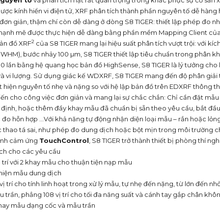
nguyên tố
và phân tích hạt rất quan trọng trong khắc phục sự cố sản 
 ngược kính hiển vi điện tử, XRF phân tích thành phần nguyên tố dễ hàng
đơn giản, thậm chí còn dễ dàng ở dòng S8 TIGER: thiết lập phép đo nh
mạnh mẽ được thực hiện dễ dàng bằng phần mềm Mapping Client củ
2
bản đồ XRF
của S8 TIGER mang lại hiệu suất phân tích vượt trội: với kí
WHM), bước nhảy 100 µm, S8 TIGER thiết lập tiêu chuẩn trong phân kh
10 lần bằng hệ quang học bản đồ HighSense, S8 TIGER là lý tưởng cho
 và vi lượng. Sử dụng giác kế WDXRF, S8 TIGER mang đến độ phân giải 
t hiện nguyên tố nhẹ và nặng so với hệ lập bản đồ trên EDXRF thông t
ến cho công việc đơn giản và mang lại sự chắc chắn: Chỉ cần đặt mẫu
cố định, hoặc thêm đầy khay mẫu đã chuẩn bị sẵn theo yêu cầu, bắt đ
 đo hỗn hợp …Với khả năng tự động nhận diện loại mẫu – rắn hoặc lỏn
 thao tá sai, như phép đo dung dịch hoặc bột mịn trong môi trường c
hình cảm ứng
TouchControl
, S8 TIGER trở thành thiết bị phòng thí ng
ch cho các yêu cầu
 trí với 2 khay mẫu cho thuận tiện nạp mẫu
hiện mẫu dung dịch
ị trí cho tính linh hoạt trong xử lý mẫu, tự nhẹ đến nặng, từ lớn đến nh
trần, phẳng 108 vị trí cho tối đa năng suất và cánh tay gắp chân khô
hay mẫu dạng cốc và mẫu trần