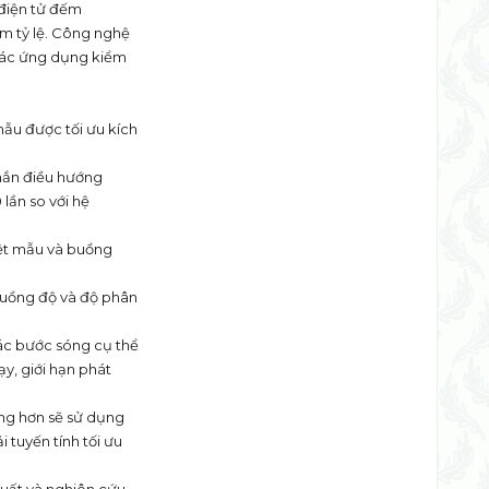
 điện tử đếm
m tỷ lệ. Công nghệ
 các ứng dụng kiểm
ẫu được tối ưu kích
hắn điều hướng
 lần so với hệ
iệt mẫu và buồng
 cuồng độ và độ phân
ác bước sóng cụ thể
ạy, giới hạn phát
ặng hơn sẽ sử dụng
tuyến tính tối ưu