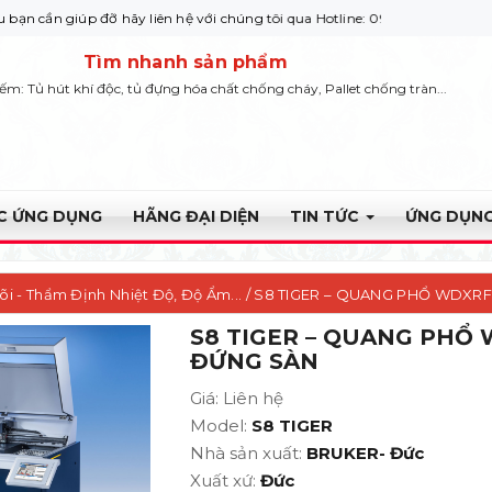
 đỡ hãy liên hệ với chúng tôi qua Hotline: 0932 664422
Tìm nhanh sản phẩm
iếm: Tủ hút khí độc, tủ đựng hóa chất chống cháy, Pallet chống tràn...
ỰC ỨNG DỤNG
HÃNG ĐẠI DIỆN
TIN TỨC
ỨNG DỤNG
i - Thẩm Định Nhiệt Độ, Độ Ẩm...
/ S8 TIGER – QUANG PHỔ WDXR
S8 TIGER – QUANG PHỔ
ĐỨNG SÀN
Giá: Liên hệ
Model:
S8 TIGER
Nhà sản xuất:
BRUKER- Đức
Xuất xứ:
Đức