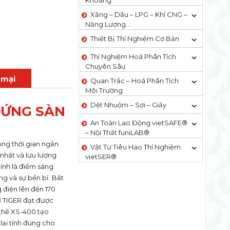
Khoáng
Xăng – Dầu – LPG – Khí CNG –
Năng Lượng…
Thiết Bị Thí Nghiệm Cơ Bản
Thí Nghiệm Hoá Phân Tích
Chuyên Sâu
 mại
Quan Trắc – Hoá Phân Tích
Môi Trường
Dệt Nhuộm – Sợi – Giấy
ĐỨNG SÀN
An Toàn Lao Động vietSAFE®
– Nội Thất funiLAB®
ong thời gian ngắn
Vật Tư Tiêu Hao Thí Nghiệm
nhất và lưu lượng
vietSER®
hính là điểm sáng
g và sự bền bỉ. Bắt
 điện lên đến 170
S8 TIGER đạt được
 thể XS-400 tạo
lại tính đúng cho