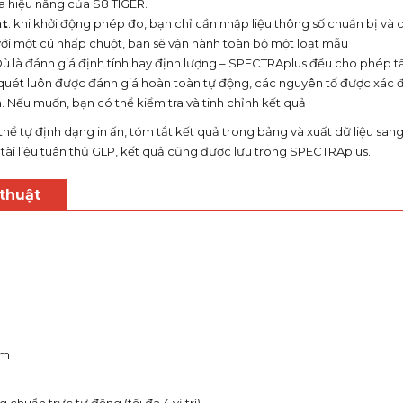
a hiệu năng của S8 TIGER.
t
: khi khởi động phép đo, bạn chỉ cần nhập liệu thông số chuẩn bị và
với một cú nhấp chuột, bạn sẽ vận hành toàn bộ một loạt mẫu
Dù là đánh giá định tính hay định lượng – SPECTRAplus đều cho phép tấ
uét luôn được đánh giá hoàn toàn tự động, các nguyên tố được xác 
. Nếu muốn, bạn có thể kiểm tra và tinh chỉnh kết quả
 thể tự định dạng in ấn, tóm tắt kết quả trong bảng và xuất dữ liệu san
tài liệu tuân thủ GLP, kết quả cũng được lưu trong SPECTRAplus.
thuật
μm