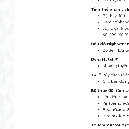
Bộ thay đổi ống
Tinh thể phân tíc
Bộ thay đổi tin
Gồm 3 tinh thể
Tùy chọn thê
XS-400, XS-1
Đầu dò HighSens
Bộ đếm lưu lư
DynaMatch™
:
Khoảng tuyến t
2
XRF
(
tùy chọn thê
Cho bản đồ ng
Bộ thay đổi tấm c
Lên đến 3 loại
Kín (SampleC
BeamGuide: 
BeamGuide: 
TouchControl™
(
t