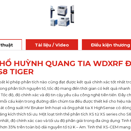
 thuật
Tài liệu / Video
Điều kiện thương
HỔ HUỲNH QUANG TIA WDXRF 
S8 TIGER
ất kì phép phân tích nào cũng đạt được kết quả chính xác tốt nhất tr
rong phân tích nguyên tố, tốc độ mang đến thời gian có kết quả nhanh 
Tốc độ, độ chính xác và độ tin cậy yêu cầu công nghệ tiên tiến. Đây c
 mỗi cấu kiện trong đường dẫn chùm tia đều được thiết kế cho hiệu năn
át công suất HV Bruker linh hoạt và ống phát tia X HighSense có dòng
ng kích thích tối ưu. Một loạt tinh thể phân tích XS từ XS series cho 
hất, độ chính xác cao và tối ưu độ phân giải trong đa ứng dụng: Tinh
hơn 35% trên toàn bộ dải nguyên tố từ K – Am. Tinh thể XS-CEM mang 