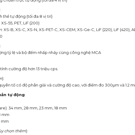
 chuẩn trực tự động (tối đa 4 vị trí)
h
:
h thể tự động (tối đa 8 vị trí)
 XS-55, PET, LiF (200)
m
: XS-B, XS-C, XS-N, XS-PET-C, XS-CEM, XS-Ge-C, LiF (220), LiF (420), A
00
e
:
ợng tỷ lệ và bộ đếm nhấp nháy cùng công nghệ MCA
ính cường độ hơn 13 triệu cps.
m
):
uyên tố có độ phân giải và cường độ cao, với điểm đo 300µm và 1.2 
hắn tự động
:
are): 34 mm, 28 mm, 23 mm, 18 mm
8 mm
5 mm
ùy chọn thêm
):