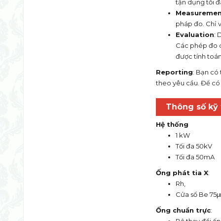
tận dụng tối đ
Measuremen
pháp đo. Chỉ 
Evaluation
: 
Các phép đo q
được tính toán
Reporting
: Bạn có
theo yêu cầu. Để có 
Thông số kỹ 
Hệ thống
1 kW
Tối đa 50kV
Tối đa 50mA
Ống phát tia X
:
Rh,
Cửa sổ Be 75
Ống chuẩn trực
: