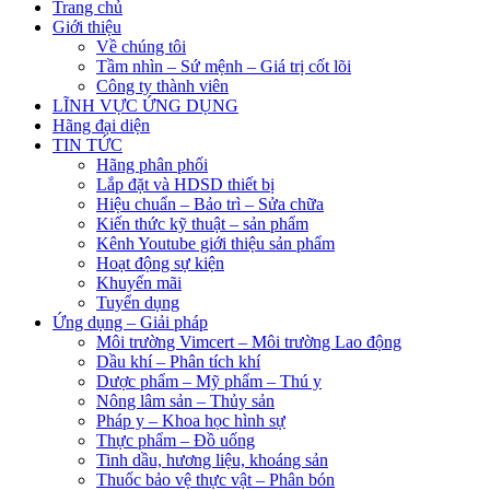
Trang chủ
Giới thiệu
Về chúng tôi
Tầm nhìn – Sứ mệnh – Giá trị cốt lõi
Công ty thành viên
LĨNH VỰC ỨNG DỤNG
Hãng đại diện
TIN TỨC
Hãng phân phối
Lắp đặt và HDSD thiết bị
Hiệu chuẩn – Bảo trì – Sửa chữa
Kiến thức kỹ thuật – sản phẩm
Kênh Youtube giới thiệu sản phẩm
Hoạt động sự kiện
Khuyến mãi
Tuyển dụng
Ứng dụng – Giải pháp
Môi trường Vimcert – Môi trường Lao động
Dầu khí – Phân tích khí
Dược phẩm – Mỹ phẩm – Thú y
Nông lâm sản – Thủy sản
Pháp y – Khoa học hình sự
Thực phẩm – Đồ uống
Tinh dầu, hương liệu, khoáng sản
Thuốc bảo vệ thực vật – Phân bón