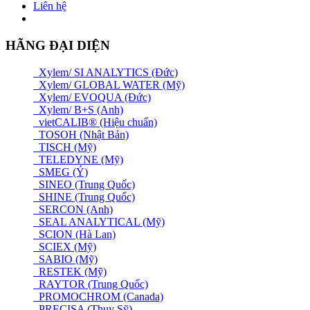
Liên hệ
HÃNG ĐẠI DIỆN
Xylem/ SI ANALYTICS (Đức)
Xylem/ GLOBAL WATER (Mỹ)
Xylem/ EVOQUA (Đức)
Xylem/ B+S (Anh)
vietCALIB® (Hiệu chuẩn)
TOSOH (Nhật Bản)
TISCH (Mỹ)
TELEDYNE (Mỹ)
SMEG (Ý)
SINEO (Trung Quốc)
SHINE (Trung Quốc)
SERCON (Anh)
SEAL ANALYTICAL (Mỹ)
SCION (Hà Lan)
SCIEX (Mỹ)
SABIO (Mỹ)
RESTEK (Mỹ)
RAYTOR (Trung Quốc)
PROMOCHROM (Canada)
PRECISA (Thuỵ Sỹ)