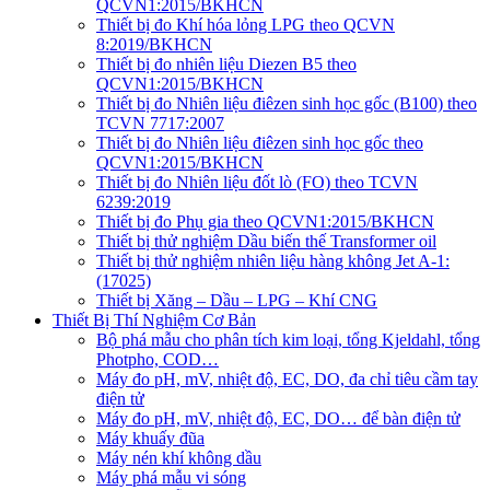
QCVN1:2015/BKHCN
Thiết bị đo Khí hóa lỏng LPG theo QCVN
8:2019/BKHCN
Thiết bị đo nhiên liệu Diezen B5 theo
QCVN1:2015/BKHCN
Thiết bị đo Nhiên liệu điêzen sinh học gốc (B100) theo
TCVN 7717:2007
Thiết bị đo Nhiên liệu điêzen sinh học gốc theo
QCVN1:2015/BKHCN
Thiết bị đo Nhiên liệu đốt lò (FO) theo TCVN
6239:2019
Thiết bị đo Phụ gia theo QCVN1:2015/BKHCN
Thiết bị thử nghiệm Dầu biến thế Transformer oil
Thiết bị thử nghiệm nhiên liệu hàng không Jet A-1:
(17025)
Thiết bị Xăng – Dầu – LPG – Khí CNG
Thiết Bị Thí Nghiệm Cơ Bản
Bộ phá mẫu cho phân tích kim loại, tổng Kjeldahl, tổng
Photpho, COD…
Máy đo pH, mV, nhiệt độ, EC, DO, đa chỉ tiêu cầm tay
điện tử
Máy đo pH, mV, nhiệt độ, EC, DO… để bàn điện tử
Máy khuấy đũa
Máy nén khí không dầu
Máy phá mẫu vi sóng