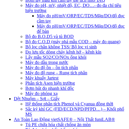
Bơm lấy mẫu khí cầm tay thể tích nhỏ/ IAQ
Máy đo pH, mV, nhiệt độ, EC, DO…- đo đa chỉ tiêu
hiện trường
Máy đo pH/mV/ORP/EC/TDS/Mặn/DO/độ đục
cầm tay
Máy đo pH/mV/ORP/EC/TDS/Mặn/DO/độ đục
để bàn
Bộ đo B.O.D5 và tủ BOD
Bộ đo C.O.D (máy phá mẫu COD – máy đo quang)
Bộ lọc chân không TSS/ Bộ lọc vi sinh
Đo lưu tốc dòng chảy kênh hở – kênh kín
Lấy mẫu SO2/CO/NOx ống khói
Máy đo dầu trong nước
Máy đo độ ồn – ồn tích phân
Máy đo độ rung – Rung tích phân
Máy khuấy Jartest
Phân tích Asen hiện trường
Bơm hút đo nhanh khí độc
Máy đo phóng xạ
Dệt Nhuộm – Sợi – Giấy
Hệ thống phân tích Phenol và Cyanua đồng thời
Sắc ký khí GC (FID/ECD/NPD/PFPD…) – Khối phổ
MS
An Toàn Lao Động vietSAFE® – Nội Thất funiLAB®
Tủ PE chứa hóa chất chống ăn mòn