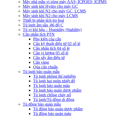
Máy phá mẫu vi sóng máy AAS; ICPOES; ICPMS
Máy sinh khí Hydro cho máy GC
Máy sinh khí N2 cho máy GC, LCMS
Máy sinh khí N2 cho máy LCMS
Thiết bị phân tích tro hoá
Tủ lạnh âm sâu -86 độ C
Tủ vi khí hậu – Humidity (Stability)
Cân phân tích PTN
Phụ kiện của cân
Cân kỹ thuật điện tử 02 số lẻ
Cân phân tích 04 số lẻ
Cân vi lượng 05 số lẻ
Cân sấy ẩm điện tử
Cân vàng
Qủa cân chuẩn
Tủ lạnh bảo quản mẫu
Tủ lạnh phòng thí nghiệm
Tủ lạnh hai ngăn nhiệt độ
Tủ lạnh bảo quản máu
Tủ lạnh bảo quản dược phẩm
Tủ lạnh chống cháy nổ
Tủ lạnh/Tủ đông di động
Tủ đông bảo quản mẫu
Tủ đông bảo quản dược phẩm
Tủ đông bảo quản máu