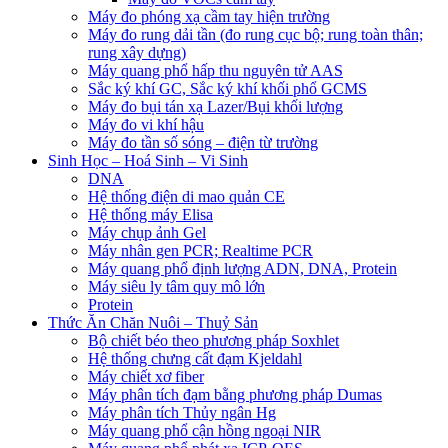
Máy đo phóng xạ cầm tay hiện trường
Máy đo rung dải tần (đo rung cục bộ; rung toàn thân;
rung xây dựng)
Máy quang phổ hấp thu nguyên tử AAS
Sắc ký khí GC, Sắc ký khí khối phổ GCMS
Máy đo bụi tán xạ Lazer/Bụi khối lượng
Máy đo vi khí hậu
Máy đo tần số sóng – điện từ trường
Sinh Học – Hoá Sinh – Vi Sinh
DNA
Hệ thống điện di mao quản CE
Hệ thống máy Elisa
Máy chụp ảnh Gel
Máy nhân gen PCR; Realtime PCR
Máy quang phổ định lượng ADN, DNA, Protein
Máy siêu ly tâm quy mô lớn
Protein
Thức Ăn Chăn Nuôi – Thuỷ Sản
Bộ chiết béo theo phương pháp Soxhlet
Hệ thống chưng cất đạm Kjeldahl
Máy chiết xơ fiber
Máy phân tích đạm bằng phương pháp Dumas
Máy phân tích Thủy ngân Hg
Máy quang phổ cận hồng ngoại NIR