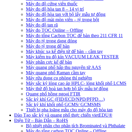
Máy đo độ cứng viên thuốc
Máy đo độ hòa tan 8 – 14 vị trí
Máy đo độ hòa tan với bộ lấy mẫu tự động
Máy đo độ mài mòn viên – tỷ trọng bột
Máy đo độ tan rã
Máy đo TOC Online – Offline
Máy đo tổng Cacbon TOC để bàn theo 211 CFR 11
Máy đo tỷ trọng dạng đóng
Máy đo tỷ trọng để bàn
Máy khúc xạ kế điện tử để bàn – cầm tay
Máy kiểm tra độ kín VACUUM LEAK TESTER
Máy phân cực kế để bàn
Máy quang phổ hấp thu nguyên tử AAS
Máy quang phổ Raman cầm tay
Máy rửa dụng cụ phòng thí nghiệm
Máy sắc ký lỏng cao áp HPLC- lỏng khối phổ LCMS
Máy thử độ hoà tan hợp bộ lấy mẫu tự động
Quang phổ hồng ngoại FTIR
Sắc ký khí GC (FID/ECD/NPD/PFPD…)
Sắc ký khí khối phổ GCMS/ GCMSMS
Thiết bị pha loãng mẫu cho máy đo độ hòa tan
Đào Tạo sắc ký và quang phổ thực chiến vietEDU®
Điện Tử – Bán Dẫn – RoHS
Bộ nhiệt phân cho phân tích Brominated và Phthalate
Máy đo tổng carbon TOC Online – Offline