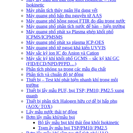
Isokinetic
Máy phân tích thủy ngân Hg dạng vết
Máy quang phổ hấp thu nguyên tử AAS
Máy quang phổ hồng ngoại FTIR đo dầu trong nước
Máy quang phổ phân tích nước để bàn – hiện trường
Máy quang phổ phát xạ Plasma ghép khối phổ
ICPMS/ICPMSMS
Máy quang phổ phát xạ plasma ICP-OES
Máy quang phổ tử ngoại khả kiến UVVIS
Máy sắc ký ion IC đo Anion và Cation
Máy sắc ký khí khối phổ GCMS – sắc ký khí GC
(FID/ECD/NPD/PFPD…)
Phân tích phóng xạ trong các mẫu địa chất
Phân tích và chuẩn độ tự động
Thiết bị – Test khí phát hiện nhanh khí trong môi
trường
Thiết bị lấy mẫu PUF, bụi TSP; PM10; PM2.5 xung
quanh
Thiết bị phân tích Halogen hữu cơ dễ bị hấp phụ
(AOX/ TOX)
Lấy mẫu nước thải tự động
Bơm lấy mẫu khí/mẫu bụi
Bộ lấy mẫu bụi khí thải ống khói Isokinetic
Trạm ấy mẫu bụi TSP/PM10/ PM2.5