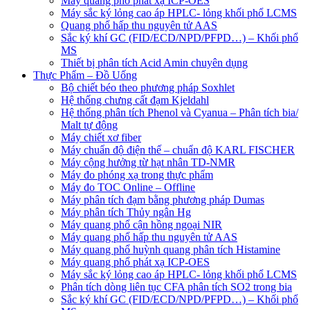
Máy quang phổ phát xạ ICP-OES
Máy sắc ký lỏng cao áp HPLC- lỏng khối phổ LCMS
Quang phổ hấp thu nguyên tử AAS
Sắc ký khí GC (FID/ECD/NPD/PFPD…) – Khối phổ
MS
Thiết bị phân tích Acid Amin chuyên dụng
Thực Phẩm – Đồ Uống
Bộ chiết béo theo phương pháp Soxhlet
Hệ thống chưng cất đạm Kjeldahl
Hệ thống phân tích Phenol và Cyanua – Phân tích bia/
Malt tự động
Máy chiết xơ fiber
Máy chuẩn độ điện thế – chuẩn độ KARL FISCHER
Máy cộng hưởng từ hạt nhân TD-NMR
Máy đo phóng xạ trong thực phẩm
Máy đo TOC Online – Offline
Máy phân tích đạm bằng phương pháp Dumas
Máy phân tích Thủy ngân Hg
Máy quang phổ cận hồng ngoại NIR
Máy quang phổ hấp thu nguyên tử AAS
Máy quang phổ huỳnh quang phân tích Histamine
Máy quang phổ phát xạ ICP-OES
Máy sắc ký lỏng cao áp HPLC- lỏng khối phổ LCMS
Phân tích dòng liên tục CFA phân tích SO2 trong bia
Sắc ký khí GC (FID/ECD/NPD/PFPD…) – Khối phổ