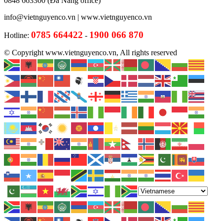
0848 663300 (Đà Nẵng office)
info@vietnguyenco.vn |
www.vietnguyenco.vn
0785 664422
1900 066 870
Hotline:
-
© Copyright www.vietnguyenco.vn, All rights reserved