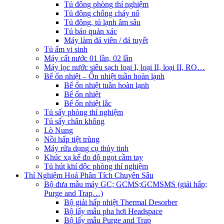
Tủ đông phòng thí nghiệm
Tủ đông chống cháy nổ
Tủ đông, tủ lạnh âm sâu
Tủ bảo quản xác
Máy làm đá viên / đá tuyết
Tủ ấm vi sinh
Máy cất nước 01 lần, 02 lần
Máy lọc nước siêu sạch loại I, loại II, loại II, RO…
Bể ổn nhiệt – Ổn nhiệt tuần hoàn lạnh
Bể ổn nhiệt tuần hoàn lạnh
Bể ổn nhiệt
Bể ổn nhiệt lắc
Tủ sấy phòng thí nghiệm
Tủ sấy chân không
Lò Nung
Nồi hấp tiệt trùng
Máy rửa dụng cụ thủy tinh
Khúc xạ kế đo độ ngọt cầm tay
Tủ hút khí độc phòng thí nghiệm
Thí Nghiệm Hoá Phân Tích Chuyên Sâu
Bộ đưa mẫu máy GC; GCMS;GCMSMS (giải hấp;
Purge and Trap…)
Bộ giải hấp nhiệt Thermal Desorber
Bộ lấy mẫu pha hơi Headspace
Bộ lấy mẫu Purge and Trap