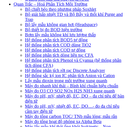
Quan Trắc – Hoá Phân Tích Môi Trường
Bộ chiết béo theo phương pháp Soxhlet
Bộ giải hấp nhiệt TD và Bộ Bẫy và thổi khí Purge and
Trap
Bộ lấy mẫu không gian hơi (Headspace)
Bộ thiết bị đo BOD hiện trường
Bơm lấy mẫu không khí lưu lượng thấp
Hệ thống phân tích BOD5 tự động
Hệ thống phân tích COD dùng TiO2
Hệ thống phân tích COD tự động
Hệ thống phân tích dòng liên tục CFA
Hệ thống phân tích Phenol và Cyanua (hệ thống phân
tích dòng CFA)
Hệ thống phân tích rời rạc Discrete Analyzer
Hệ thống sắc ký ion IC phân tích Anion và Cation
Lấy mẫu dioxin trong môi trường xung quanh
Máy đo nhanh khí thải – Bình khí chuẩn hiệu chuẩn
Máy đo O3 CO SO2 NOx H2S NH3 xung quanh
Máy đo pH, mV, nhiệt độ, EC, DO – đa chỉ tiêu để bàn
điện tử
Máy đo pH, mV, nhiệt độ, EC, DO…- đo đa chỉ tiêu
cầm tay điện tử
Máy đo tổng carbon TOC/ TNb mẫu lỏng; mẫu rắn
Máy đo tổng họat độ phóng xạ Alpha Beta
Máy lấy mẫu khí thải ống khói Isokinetic – Non