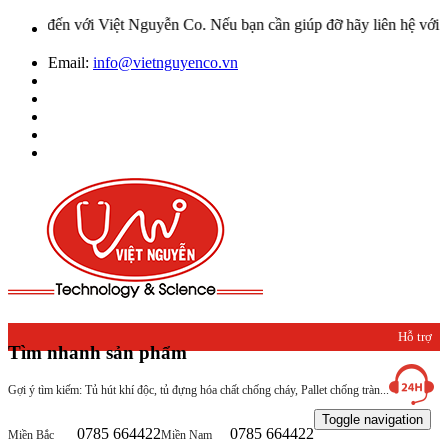
ới Việt Nguyễn Co. Nếu bạn cần giúp đỡ hãy liên hệ với chúng tôi q
Email:
info@vietnguyenco.vn
Hỗ trợ
Tìm nhanh sản phẩm
khách
Gợi ý tìm kiếm: Tủ hút khí độc, tủ đựng hóa chất chống cháy, Pallet chống tràn...
hàng
Toggle navigation
0785 664422
0785 664422
Miền Bắc
Miền Nam