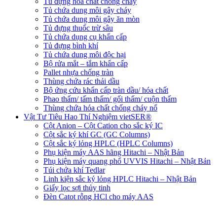
Tủ đựng hóa chất chống cháy
Tủ chứa dung môi gây cháy
Tủ chứa dung môi gây ăn mòn
Tủ đựng thuốc trừ sâu
Tủ chứa dụng cụ khẩn cấp
Tủ đựng bình khí
Tủ chứa dung môi độc hại
Bộ rửa mắt – tắm khẩn cấp
Pallet nhựa chống tràn
Thùng chứa rác thải dầu
Bộ ứng cứu khẩn cấp tràn dầu/ hóa chất
Phao thấm/ tấm thấm/ gối thấm/ cuộn thấm
Thùng chứa hóa chất chống cháy nổ
Vật Tư Tiêu Hao Thí Nghiệm vietSER®
Cột Anion – Cột Cation cho sắc ký IC
Cột sắc ký khí GC (GC Columns)
Cột sắc ký lỏng HPLC (HPLC Columns)
Phụ kiện máy AAS hãng Hitachi – Nhật Bản
Phụ kiện máy quang phổ UVVIS Hitachi – Nhật Bản
Túi chứa khí Tedlar
Linh kiện sắc ký lỏng HPLC Hitachi – Nhật Bản
Giấy lọc sợi thủy tinh
Đèn Catot rỗng HCl cho máy AAS