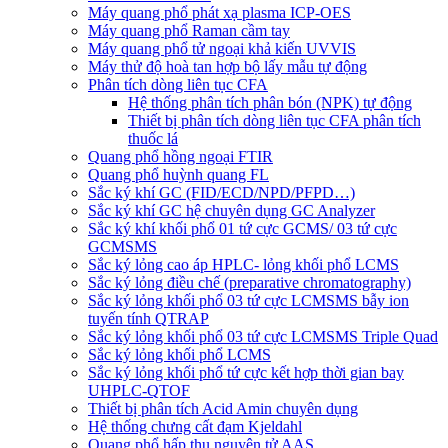
Máy quang phổ phát xạ plasma ICP-OES
Máy quang phổ Raman cầm tay
Máy quang phổ tử ngoại khả kiến UVVIS
Máy thử độ hoà tan hợp bộ lấy mẫu tự động
Phân tích dòng liên tục CFA
Hệ thống phân tích phân bón (NPK) tự động
Thiết bị phân tích dòng liên tục CFA phân tích
thuốc lá
Quang phổ hồng ngoại FTIR
Quang phổ huỳnh quang FL
Sắc ký khí GC (FID/ECD/NPD/PFPD…)
Sắc ký khí GC hệ chuyên dụng GC Analyzer
Sắc ký khí khối phổ 01 tứ cực GCMS/ 03 tứ cực
GCMSMS
Sắc ký lỏng cao áp HPLC- lỏng khối phổ LCMS
Sắc ký lỏng điều chế (preparative chromatography)
Sắc ký lỏng khối phổ 03 tứ cực LCMSMS bẫy ion
tuyến tính QTRAP
Sắc ký lỏng khối phổ 03 tứ cực LCMSMS Triple Quad
Sắc ký lỏng khối phổ LCMS
Sắc ký lỏng khối phổ tứ cực kết hợp thời gian bay
UHPLC-QTOF
Thiết bị phân tích Acid Amin chuyên dụng
Hệ thống chưng cất đạm Kjeldahl
Quang phổ hấp thu nguyên tử AAS