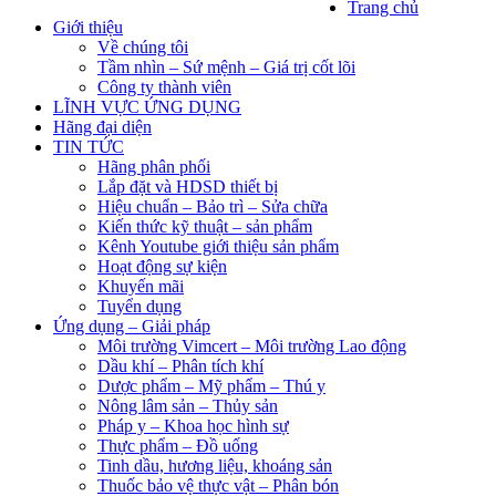
Trang chủ
Giới thiệu
Về chúng tôi
Tầm nhìn – Sứ mệnh – Giá trị cốt lõi
Công ty thành viên
LĨNH VỰC ỨNG DỤNG
Hãng đại diện
TIN TỨC
Hãng phân phối
Lắp đặt và HDSD thiết bị
Hiệu chuẩn – Bảo trì – Sửa chữa
Kiến thức kỹ thuật – sản phẩm
Kênh Youtube giới thiệu sản phẩm
Hoạt động sự kiện
Khuyến mãi
Tuyển dụng
Ứng dụng – Giải pháp
Môi trường Vimcert – Môi trường Lao động
Dầu khí – Phân tích khí
Dược phẩm – Mỹ phẩm – Thú y
Nông lâm sản – Thủy sản
Pháp y – Khoa học hình sự
Thực phẩm – Đồ uống
Tinh dầu, hương liệu, khoáng sản
Thuốc bảo vệ thực vật – Phân bón