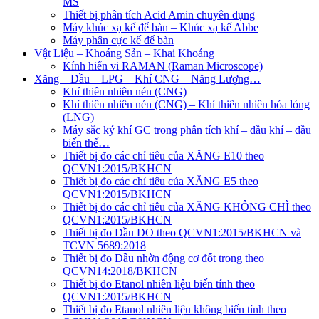
MS
Thiết bị phân tích Acid Amin chuyên dụng
Máy khúc xạ kế để bàn – Khúc xạ kế Abbe
Máy phân cực kế để bàn
Vật Liệu – Khoáng Sản – Khai Khoáng
Kính hiển vi RAMAN (Raman Microscope)
Xăng – Dầu – LPG – Khí CNG – Năng Lượng…
Khí thiên nhiên nén (CNG)
Khí thiên nhiên nén (CNG) – Khí thiên nhiên hóa lỏng
(LNG)
Máy sắc ký khí GC trong phân tích khí – dầu khí – dầu
biến thế…
Thiết bị đo các chỉ tiêu của XĂNG E10 theo
QCVN1:2015/BKHCN
Thiết bị đo các chỉ tiêu của XĂNG E5 theo
QCVN1:2015/BKHCN
Thiết bị đo các chỉ tiêu của XĂNG KHÔNG CHÌ theo
QCVN1:2015/BKHCN
Thiết bị đo Dầu DO theo QCVN1:2015/BKHCN và
TCVN 5689:2018
Thiết bị đo Dầu nhờn động cơ đốt trong theo
QCVN14:2018/BKHCN
Thiết bị đo Etanol nhiên liệu biến tính theo
QCVN1:2015/BKHCN
Thiết bị đo Etanol nhiên liệu không biến tính theo