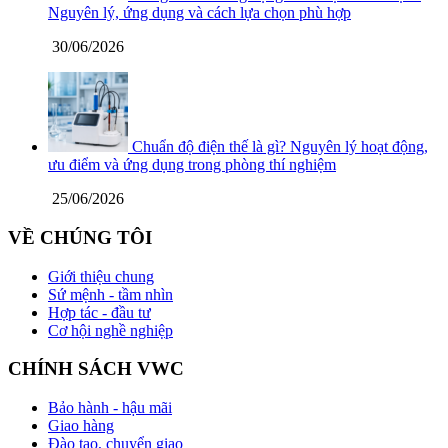
Nguyên lý, ứng dụng và cách lựa chọn phù hợp
30/06/2026
Chuẩn độ điện thế là gì? Nguyên lý hoạt động,
ưu điểm và ứng dụng trong phòng thí nghiệm
25/06/2026
VỀ CHÚNG TÔI
Giới thiệu chung
Sứ mệnh - tầm nhìn
Hợp tác - đầu tư
Cơ hội nghề nghiệp
CHÍNH SÁCH VWC
Bảo hành - hậu mãi
Giao hàng
Đào tạo, chuyển giao