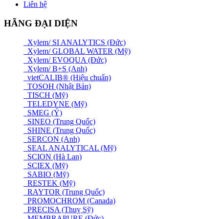
Liên hệ
HÃNG ĐẠI DIỆN
Xylem/ SI ANALYTICS (Đức)
Xylem/ GLOBAL WATER (Mỹ)
Xylem/ EVOQUA (Đức)
Xylem/ B+S (Anh)
vietCALIB® (Hiệu chuẩn)
TOSOH (Nhật Bản)
TISCH (Mỹ)
TELEDYNE (Mỹ)
SMEG (Ý)
SINEO (Trung Quốc)
SHINE (Trung Quốc)
SERCON (Anh)
SEAL ANALYTICAL (Mỹ)
SCION (Hà Lan)
SCIEX (Mỹ)
SABIO (Mỹ)
RESTEK (Mỹ)
RAYTOR (Trung Quốc)
PROMOCHROM (Canada)
PRECISA (Thuỵ Sỹ)
MEMBRAPURE (Đức)