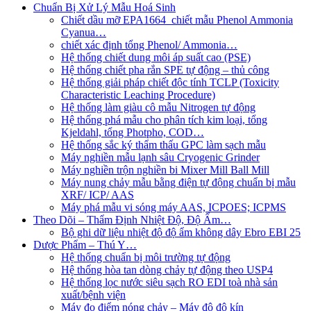
Chuẩn Bị Xử Lý Mẫu Hoá Sinh
Chiết dầu mỡ EPA1664_chiết mẫu Phenol Ammonia
Cyanua…
chiết xác định tổng Phenol/ Ammonia…
Hệ thống chiết dung môi áp suất cao (PSE)
Hệ thống chiết pha rắn SPE tự động – thủ công
Hệ thống giải pháp chiết độc tính TCLP (Toxicity
Characteristic Leaching Procedure)
Hệ thống làm giàu cô mẫu Nitrogen tự động
Hệ thống phá mẫu cho phân tích kim loại, tổng
Kjeldahl, tổng Photpho, COD…
Hệ thống sắc ký thẩm thấu GPC làm sạch mẫu
Máy nghiền mẫu lạnh sâu Cryogenic Grinder
Máy nghiền trộn nghiền bi Mixer Mill Ball Mill
Máy nung chảy mẫu bằng điện tự động chuẩn bị mẫu
XRF/ ICP/ AAS
Máy phá mẫu vi sóng máy AAS, ICPOES; ICPMS
Theo Dõi – Thẩm Định Nhiệt Độ, Độ Ẩm…
Bộ ghi dữ liệu nhiệt độ độ ẩm không dây Ebro EBI 25
Dược Phẩm – Thú Y…
Hệ thống chuẩn bị môi trường tự động
Hệ thống hòa tan dòng chảy tự động theo USP4
Hệ thống lọc nước siêu sạch RO EDI​​ toà nhà sản
xuất/bệnh viện
Máy đo điểm nóng chảy – Máy đô độ kín