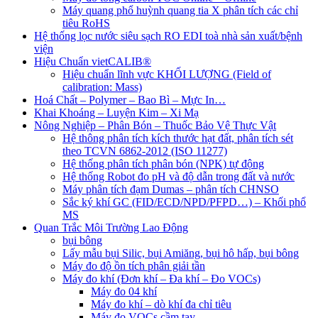
Máy quang phổ huỳnh quang tia X phân tích các chỉ
tiêu RoHS
Hệ thống lọc nước siêu sạch RO EDI​​ toà nhà sản xuất/bệnh
viện
Hiệu Chuẩn vietCALIB®
Hiệu chuẩn lĩnh vực KHỐI LƯỢNG (Field of
calibration: Mass)
Hoá Chất – Polymer – Bao Bì – Mực In…
Khai Khoáng – Luyện Kim – Xi Mạ
Nông Nghiệp – Phân Bón – Thuốc Bảo Vệ Thực Vật
Hệ thông phân tích kích thước hạt đất, phân tích sét
theo TCVN 6862-2012 (ISO 11277)
Hệ thống phân tích phân bón (NPK) tự động
Hệ thống Robot đo pH và độ dẫn trong đất và nước
Máy phân tích đạm Dumas – phân tích CHNSO
Sắc ký khí GC (FID/ECD/NPD/PFPD…) – Khối phổ
MS
Quan Trắc Môi Trường Lao Động
bụi bông
Lấy mẫu bụi Silic, bụi Amiăng, bụi hô hấp, bụi bông
Máy đo độ ồn tích phân giải tần
Máy đo khí (Đơn khí – Đa khí – Đo VOCs)
Máy đo 04 khí
Máy đo khí – dò khí đa chỉ tiêu
Máy đo VOCs cầm tay