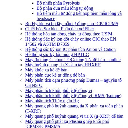
Bộ nhiệt phân Pyrolysis
Bộ phận đưa mẫu lỏng tự động
Bộ tiêm mẫu tự động kết hợp tiêm mẫu lỏng và
headspace
Bộ Hydrid và bộ lấy mẫu tự đồng cho ICP/ ICPMS
Chiết béo Soxhlet_ Phân tích xơ Fiber
Hệ thống hòa tan dòng chảy tự động theo USP4
Hệ thống Sắc ký ion đốt cháy online CIC theo EN
14582 và ASTM D7359
Hệ thống sắc ký ion IC phân tích Anion và Cation
Hệ thống sắc ký lớp mỏng HPTLC
Máy đo tổng Cacbon TOC/ tổng TN để bàn – online
Máy huỳnh quang tia X cầm tay HHXRF
Máy khúc xạ kế để bàn
Máy phân cực kế tự động để bàn
Máy phân tích đạm phương pháp Dumas – nguyên tố
CHNS-O
Máy phân tích khối phổ tỷ lệ đồng vị
Máy phân tích khối phổ tỷ lệ đồng vị IRMS (Isotope)
Máy phân tích Thủy ngân Hg
Máy quang phổ huỳnh quang tia X phản xạ toàn phần
(T-XRF)
Máy quang phổ huỳnh quang vi tia X (μ-XRF) để bàn
Máy quang phổ phát xạ Plasma ghép khối phổ
ICPMS/ICPMSMS