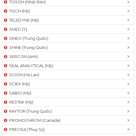
TOSOH (Nhật Bản)
t
TISCH (Mỹ)
i
o
TELEDYNE (Mỹ)
n
SMEG (Ý)
SINEO (Trung Quốc)
SHINE (Trung Quốc)
SERCON (Anh)
SEAL ANALYTICAL (Mỹ)
SCION (Hà Lan)
SCIEX (Mỹ)
SABIO (Mỹ)
RESTEK (Mỹ)
RAYTOR (Trung Quốc)
PROMOCHROM (Canada)
PRECISA (Thuỵ Sỹ)