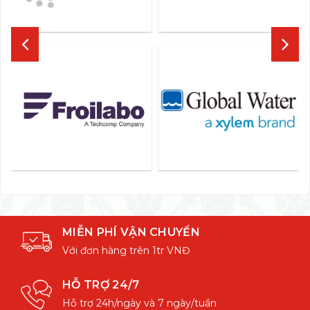
MIỄN PHÍ VẬN CHUYỂN
Với đơn hàng trên 1tr VNĐ
HỖ TRỢ 24/7
Hỗ trợ 24h/ngày và 7 ngày/tuần