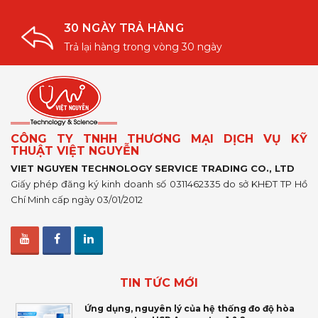
30 NGÀY TRẢ HÀNG
Trả lại hàng trong vòng 30 ngày
CÔNG TY TNHH THƯƠNG MẠI DỊCH VỤ KỸ
THUẬT VIỆT NGUYỄN
VIET NGUYEN TECHNOLOGY SERVICE TRADING CO., LTD
Giấy phép đăng ký kinh doanh số 0311462335 do sở KHĐT TP Hồ
Chí Minh cấp ngày 03/01/2012
TIN TỨC MỚI
Ứng dụng, nguyên lý của hệ thống đo độ hòa