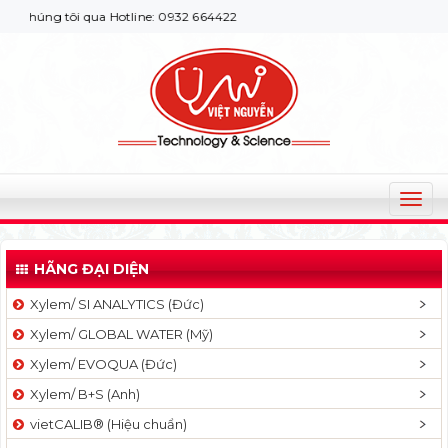
húng tôi qua Hotline: 0932 664422
T
o
g
HÃNG ĐẠI DIỆN
g
l
Xylem/ SI ANALYTICS (Đức)
e
Xylem/ GLOBAL WATER (Mỹ)
n
a
Xylem/ EVOQUA (Đức)
v
Xylem/ B+S (Anh)
i
g
vietCALIB® (Hiệu chuẩn)
a