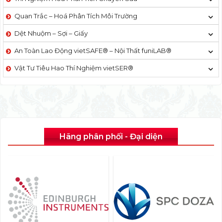
Quan Trắc – Hoá Phân Tích Môi Trường
Dệt Nhuộm – Sợi – Giấy
An Toàn Lao Động vietSAFE® – Nội Thất funiLAB®
Vật Tư Tiêu Hao Thí Nghiệm vietSER®
Hãng phân phối - Đại diện