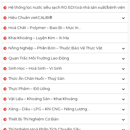
Hệ thống lọc nước siêu sạch RO EDI​​ toà nhà sản xuất/bệnh viện
Hiệu Chuẩn vietCALIB®
Hoá Chất – Polymer – Bao Bì – Mực In…
Khai Khoáng – Luyện Kim – Xi Mạ
Nông Nghiệp – Phân Bón – Thuốc Bảo Vệ Thực Vật
Quan Trắc Môi Trường Lao Động
Sinh Học – Hoá Sinh – Vi Sinh
Thức Ăn Chăn Nuôi – Thuỷ Sản
Thực Phẩm – Đồ Uống
Vật Liệu – Khoáng Sản – Khai Khoáng
Xăng – Dầu – LPG – Khí CNG – Năng Lượng…
Thiết Bị Thí Nghiệm Cơ Bản
Thí Nghiệm Hoá Phân Tích Chuyên Sâu