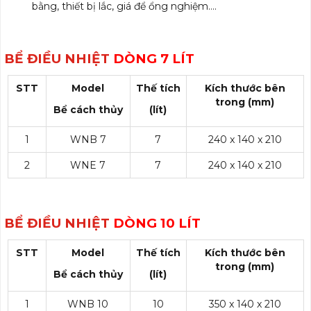
bằng, thiết bị lắc, giá để ổng nghiệm….
BỂ ĐIỀU NHIỆT
DÒNG 7 LÍT
STT
Model
Thế tích
Kích thước bên
trong (mm)
Bể cách thủy
(lít)
1
WNB 7
7
240 x 140 x 210
2
WNE 7
7
240 x 140 x 210
BỂ ĐIỀU NHIỆT
DÒNG 10 LÍT
STT
Model
Thế tích
Kích thước bên
trong (mm)
Bể cách thủy
(lít)
1
WNB 10
10
350 x 140 x 210