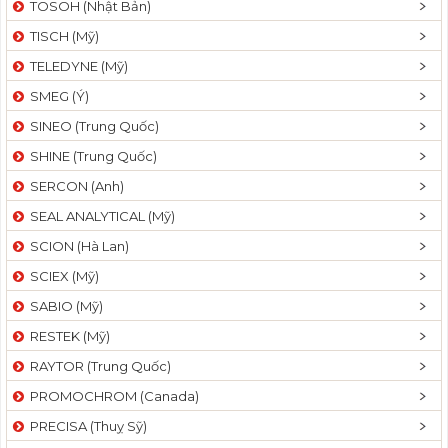
TOSOH (Nhật Bản)
t
TISCH (Mỹ)
i
o
TELEDYNE (Mỹ)
n
SMEG (Ý)
SINEO (Trung Quốc)
SHINE (Trung Quốc)
SERCON (Anh)
SEAL ANALYTICAL (Mỹ)
SCION (Hà Lan)
SCIEX (Mỹ)
SABIO (Mỹ)
RESTEK (Mỹ)
RAYTOR (Trung Quốc)
PROMOCHROM (Canada)
PRECISA (Thuỵ Sỹ)