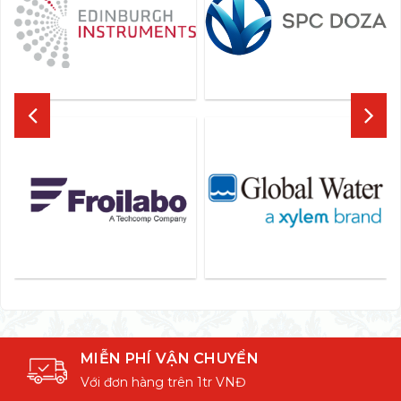
MIỄN PHÍ VẬN CHUYỂN
Với đơn hàng trên 1tr VNĐ