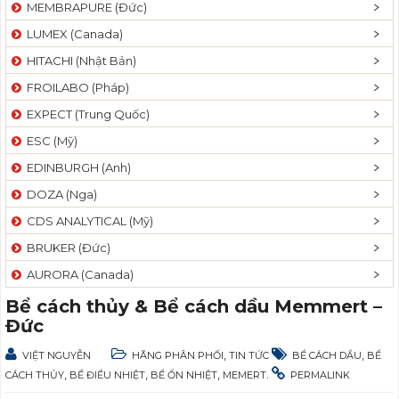
MEMBRAPURE (Đức)
LUMEX (Canada)
HITACHI (Nhật Bản)
FROILABO (Pháp)
EXPECT (Trung Quốc)
ESC (Mỹ)
EDINBURGH (Anh)
DOZA (Nga)
CDS ANALYTICAL (Mỹ)
BRUKER (Đức)
AURORA (Canada)
Bể cách thủy & Bể cách dầu Memmert –
Đức
,
,
VIỆT NGUYỄN
HÃNG PHÂN PHỐI
TIN TỨC
BỂ CÁCH DẦU
BỂ
,
,
,
.
CÁCH THỦY
BỂ ĐIỀU NHIỆT
BỂ ỔN NHIỆT
MEMERT
PERMALINK