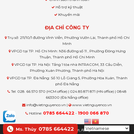
Hỗ trợ kỹ thuật
Khuyến mãi
ĐỊA CHỈ CÔNG TY
Trụ sở: 211/10/1 đường Vĩnh Viễn, Phường Vườn Lài, Thành phố Hồ Chí
Minh
VPGD tại TP. Hồ Chí Minh: N36 đường số 11 , Phường Đông Hưng
Thuận, Thành phố Hồ Chí Minh
VPGD tại TP. Hà Nội: Tầng 1 tòa nhà INTRACOM, 33 Cầu Diễn,
Phường Xuân Phương, Thành phố Hà Nội
VPGD tại TP. Đà Nẵng: Số 10 Lỗ Giáng 5, Phường Hòa Xuân, Thành
phố Đà Nẵng
Tel: 028. 66 570 570 (HCM office) | 024.85 871 871 (HN office) | 0848
663300 (Đà Nẵng office)
info@vietnguyenco.vn |
www.vietnguyenco.vn
0785 664422
1900 066 870
Hotline:
-
0785 664422
Ms. Thủy
© Copyright www.vietnguyenco.vn, All rights reserved