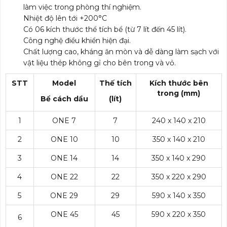
làm việc trong phòng thí nghiệm.
Nhiệt độ lên tới +200°C
Có 06 kích thước thể tích bể (từ 7 lít đến 45 lít).
Công nghệ điều khiển hiện đại.
Chất lượng cao, kháng ăn mòn và dễ dàng làm sạch với
vật liệu thép không gỉ cho bên trong và vỏ.
STT
Model
Thế tích
Kích thước bên
trong (mm)
Bể cách dầu
(lít)
1
ONE 7
7
240 x 140 x 210
2
ONE 10
10
350 x 140 x 210
3
ONE 14
14
350 x 140 x 290
4
ONE 22
22
350 x 220 x 290
5
ONE 29
29
590 x 140 x 350
ONE 45
45
590 x 220 x 350
6