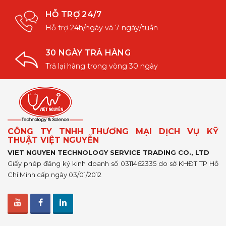
HỖ TRỢ 24/7
Hỗ trợ 24h/ngày và 7 ngày/tuần
30 NGÀY TRẢ HÀNG
Trả lại hàng trong vòng 30 ngày
CÔNG TY TNHH THƯƠNG MẠI DỊCH VỤ KỸ
THUẬT VIỆT NGUYỄN
VIET NGUYEN TECHNOLOGY SERVICE TRADING CO., LTD
Giấy phép đăng ký kinh doanh số 0311462335 do sở KHĐT TP Hồ
Chí Minh cấp ngày 03/01/2012