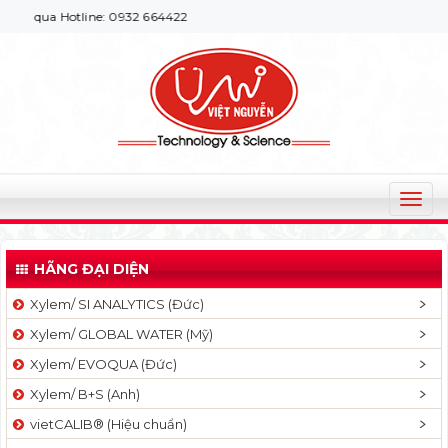
a Hotline: 0932 664422
T
o
g
HÃNG ĐẠI DIỆN
g
l
Xylem/ SI ANALYTICS (Đức)
e
Xylem/ GLOBAL WATER (Mỹ)
n
a
Xylem/ EVOQUA (Đức)
v
Xylem/ B+S (Anh)
i
g
vietCALIB® (Hiệu chuẩn)
a