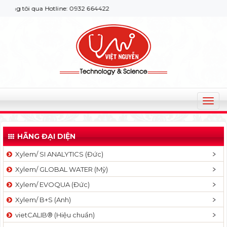
g tôi qua Hotline: 0932 664422
T
o
g
HÃNG ĐẠI DIỆN
g
l
Xylem/ SI ANALYTICS (Đức)
e
Xylem/ GLOBAL WATER (Mỹ)
n
a
Xylem/ EVOQUA (Đức)
v
Xylem/ B+S (Anh)
i
g
vietCALIB® (Hiệu chuẩn)
a