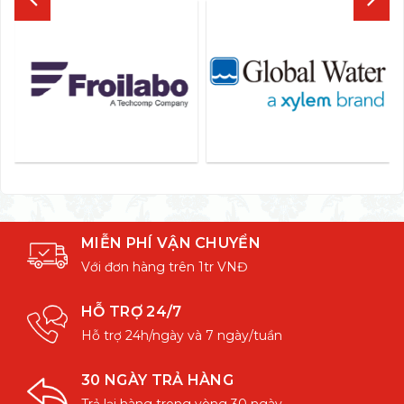
MIỄN PHÍ VẬN CHUYỂN
Với đơn hàng trên 1tr VNĐ
HỖ TRỢ 24/7
Hỗ trợ 24h/ngày và 7 ngày/tuần
30 NGÀY TRẢ HÀNG