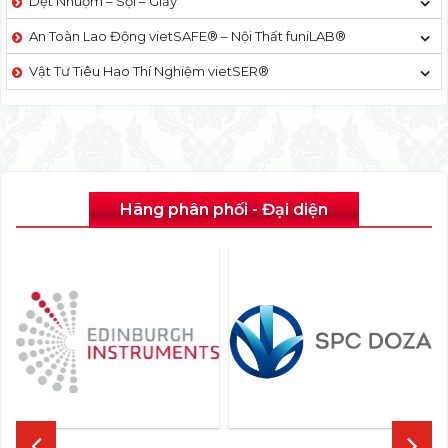
Dệt Nhuộm – Sợi – Giấy
An Toàn Lao Động vietSAFE® – Nội Thất funiLAB®
Vật Tư Tiêu Hao Thí Nghiệm vietSER®
Hãng phân phối - Đại diện