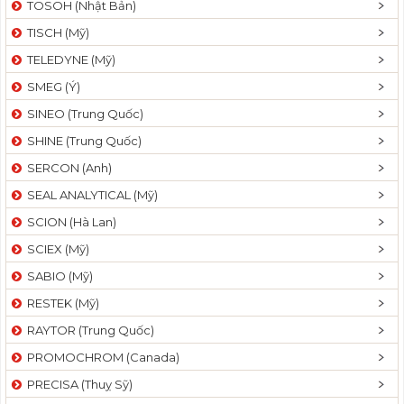
TOSOH (Nhật Bản)
t
TISCH (Mỹ)
i
o
TELEDYNE (Mỹ)
n
SMEG (Ý)
SINEO (Trung Quốc)
SHINE (Trung Quốc)
SERCON (Anh)
SEAL ANALYTICAL (Mỹ)
SCION (Hà Lan)
SCIEX (Mỹ)
SABIO (Mỹ)
RESTEK (Mỹ)
RAYTOR (Trung Quốc)
PROMOCHROM (Canada)
PRECISA (Thuỵ Sỹ)