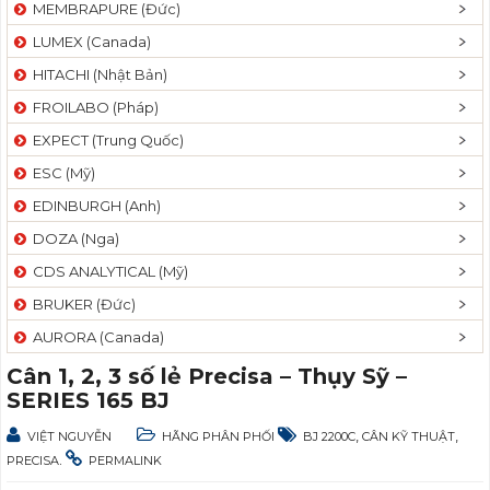
MEMBRAPURE (Đức)
LUMEX (Canada)
HITACHI (Nhật Bản)
FROILABO (Pháp)
EXPECT (Trung Quốc)
ESC (Mỹ)
EDINBURGH (Anh)
DOZA (Nga)
CDS ANALYTICAL (Mỹ)
BRUKER (Đức)
AURORA (Canada)
Cân 1, 2, 3 số lẻ Precisa – Thụy Sỹ –
SERIES 165 BJ
,
,
VIỆT NGUYỄN
HÃNG PHÂN PHỐI
BJ 2200C
CÂN KỸ THUẬT
.
PRECISA
PERMALINK