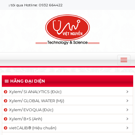
tôi qua Hotline: 0932 664422
T
o
g
HÃNG ĐẠI DIỆN
g
l
Xylem/ SI ANALYTICS (Đức)
e
Xylem/ GLOBAL WATER (Mỹ)
n
a
Xylem/ EVOQUA (Đức)
v
Xylem/ B+S (Anh)
i
g
vietCALIB® (Hiệu chuẩn)
a