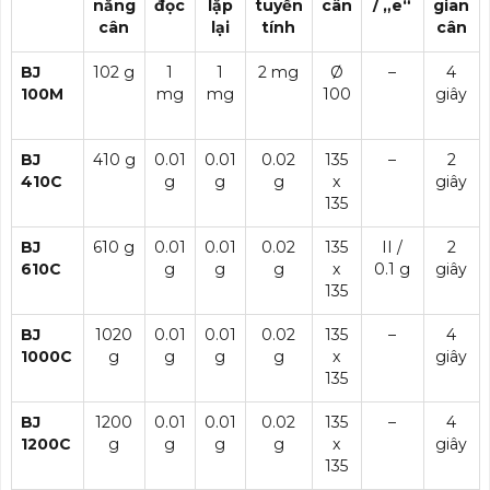
năng
đọc
lặp
tuyến
cân
/ „e“
gian
cân
lại
tính
cân
BJ
102 g
1
1
2 mg
Ø
–
4
100M
mg
mg
100
giây
BJ
410 g
0.01
0.01
0.02
135
–
2
410C
g
g
g
x
giây
135
BJ
610 g
0.01
0.01
0.02
135
II /
2
610C
g
g
g
x
0.1 g
giây
135
BJ
1020
0.01
0.01
0.02
135
–
4
1000C
g
g
g
g
x
giây
135
BJ
1200
0.01
0.01
0.02
135
–
4
1200C
g
g
g
g
x
giây
135