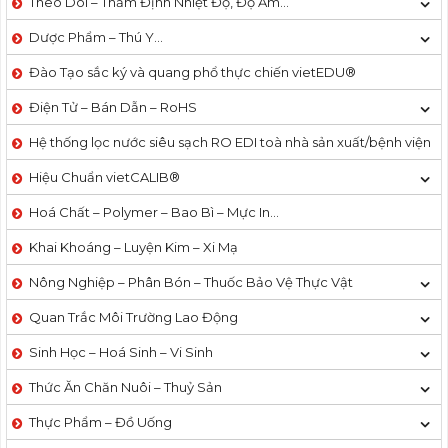
Theo Dõi – Thẩm Định Nhiệt Độ, Độ Ẩm…
Dược Phẩm – Thú Y…
Đào Tạo sắc ký và quang phổ thực chiến vietEDU®
Điện Tử – Bán Dẫn – RoHS
Hệ thống lọc nước siêu sạch RO EDI​​ toà nhà sản xuất/bệnh viện
Hiệu Chuẩn vietCALIB®
Hoá Chất – Polymer – Bao Bì – Mực In…
Khai Khoáng – Luyện Kim – Xi Mạ
Nông Nghiệp – Phân Bón – Thuốc Bảo Vệ Thực Vật
Quan Trắc Môi Trường Lao Động
Sinh Học – Hoá Sinh – Vi Sinh
Thức Ăn Chăn Nuôi – Thuỷ Sản
Thực Phẩm – Đồ Uống