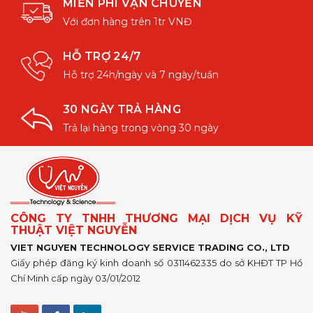
MIỄN PHÍ VẬN CHUYỂN
Với đơn hàng trên 1tr VNĐ
HỖ TRỢ 24/7
Hỗ trợ 24h/ngày và 7 ngày/tuần
30 NGÀY TRẢ HÀNG
Trả lại hàng trong vòng 30 ngày
CÔNG TY TNHH THƯƠNG MẠI DỊCH VỤ KỸ
THUẬT VIỆT NGUYỄN
VIET NGUYEN TECHNOLOGY SERVICE TRADING CO., LTD
Giấy phép đăng ký kinh doanh số 0311462335 do sở KHĐT TP Hồ
Chí Minh cấp ngày 03/01/2012