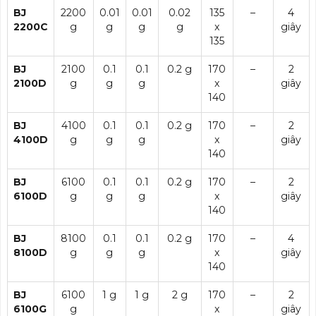
BJ
2200
0.01
0.01
0.02
135
–
4
2200C
g
g
g
g
x
giây
135
BJ
2100
0.1
0.1
0.2 g
170
–
2
2100D
g
g
g
x
giây
140
BJ
4100
0.1
0.1
0.2 g
170
–
2
4100D
g
g
g
x
giây
140
BJ
6100
0.1
0.1
0.2 g
170
–
2
6100D
g
g
g
x
giây
140
BJ
8100
0.1
0.1
0.2 g
170
–
4
8100D
g
g
g
x
giây
140
BJ
6100
1 g
1 g
2 g
170
–
2
6100G
g
x
giây