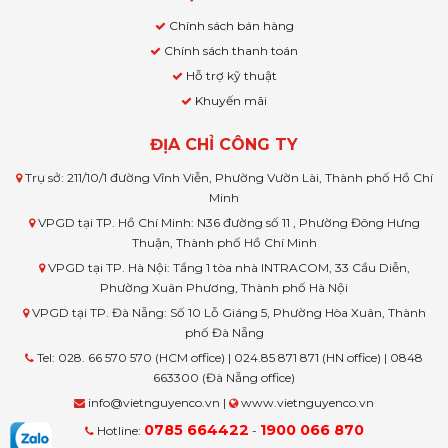
Chính sách bán hàng
Chính sách thanh toán
Hỗ trợ kỹ thuật
Khuyến mãi
ĐỊA CHỈ CÔNG TY
Trụ sở: 211/10/1 đường Vĩnh Viễn, Phường Vườn Lài, Thành phố Hồ Chí
Minh
VPGD tại TP. Hồ Chí Minh: N36 đường số 11 , Phường Đông Hưng
Thuận, Thành phố Hồ Chí Minh
VPGD tại TP. Hà Nội: Tầng 1 tòa nhà INTRACOM, 33 Cầu Diễn,
Phường Xuân Phương, Thành phố Hà Nội
VPGD tại TP. Đà Nẵng: Số 10 Lỗ Giáng 5, Phường Hòa Xuân, Thành
phố Đà Nẵng
Tel: 028. 66 570 570 (HCM office) | 024.85 871 871 (HN office) | 0848
663300 (Đà Nẵng office)
info@vietnguyenco.vn |
www.vietnguyenco.vn
0785 664422
1900 066 870
Hotline:
-