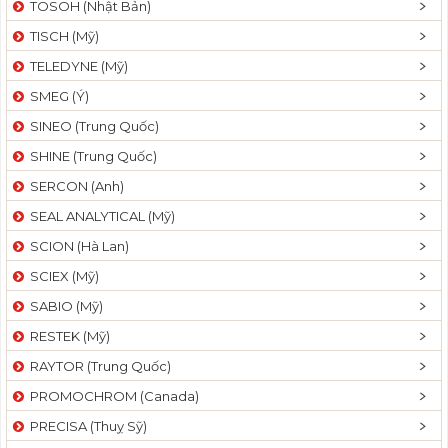
TOSOH (Nhật Bản)
t
TISCH (Mỹ)
i
o
TELEDYNE (Mỹ)
n
SMEG (Ý)
SINEO (Trung Quốc)
SHINE (Trung Quốc)
SERCON (Anh)
SEAL ANALYTICAL (Mỹ)
SCION (Hà Lan)
SCIEX (Mỹ)
SABIO (Mỹ)
RESTEK (Mỹ)
RAYTOR (Trung Quốc)
PROMOCHROM (Canada)
PRECISA (Thuỵ Sỹ)