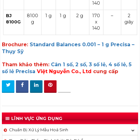
140
BJ
8100
1 g
1 g
2 g
170
–
2
8100G
g
x
giây
140
Brochure:
Standard Balances 0.001 – 1 g Precisa –
Thụy Sỹ
Tham khảo thêm:
Cân 1 số, 2 số, 3 số lẻ, 4 số lẻ, 5
số lẻ Precisa
Việt Nguyễn Co., Ltd
cung cấp
LĨNH VỰC ỨNG DỤNG
Chuẩn Bị Xử Lý Mẫu Hoá Sinh