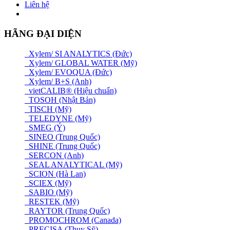
Liên hệ
HÃNG ĐẠI DIỆN
Xylem/ SI ANALYTICS (Đức)
Xylem/ GLOBAL WATER (Mỹ)
Xylem/ EVOQUA (Đức)
Xylem/ B+S (Anh)
vietCALIB® (Hiệu chuẩn)
TOSOH (Nhật Bản)
TISCH (Mỹ)
TELEDYNE (Mỹ)
SMEG (Ý)
SINEO (Trung Quốc)
SHINE (Trung Quốc)
SERCON (Anh)
SEAL ANALYTICAL (Mỹ)
SCION (Hà Lan)
SCIEX (Mỹ)
SABIO (Mỹ)
RESTEK (Mỹ)
RAYTOR (Trung Quốc)
PROMOCHROM (Canada)
PRECISA (Thuỵ Sỹ)