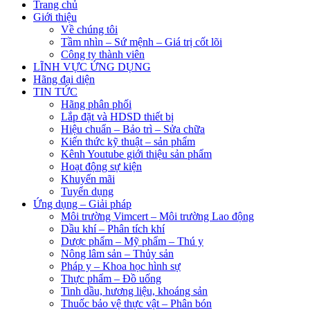
Trang chủ
Giới thiệu
Về chúng tôi
Tầm nhìn – Sứ mệnh – Giá trị cốt lõi
Công ty thành viên
LĨNH VỰC ỨNG DỤNG
Hãng đại diện
TIN TỨC
Hãng phân phối
Lắp đặt và HDSD thiết bị
Hiệu chuẩn – Bảo trì – Sửa chữa
Kiến thức kỹ thuật – sản phẩm
Kênh Youtube giới thiệu sản phẩm
Hoạt động sự kiện
Khuyến mãi
Tuyển dụng
Ứng dụng – Giải pháp
Môi trường Vimcert – Môi trường Lao động
Dầu khí – Phân tích khí
Dược phẩm – Mỹ phẩm – Thú y
Nông lâm sản – Thủy sản
Pháp y – Khoa học hình sự
Thực phẩm – Đồ uống
Tinh dầu, hương liệu, khoáng sản
Thuốc bảo vệ thực vật – Phân bón