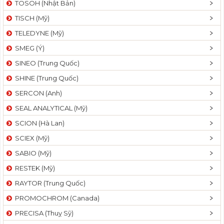
TOSOH (Nhật Bản)
t
TISCH (Mỹ)
i
o
TELEDYNE (Mỹ)
n
SMEG (Ý)
SINEO (Trung Quốc)
SHINE (Trung Quốc)
SERCON (Anh)
SEAL ANALYTICAL (Mỹ)
SCION (Hà Lan)
SCIEX (Mỹ)
SABIO (Mỹ)
RESTEK (Mỹ)
RAYTOR (Trung Quốc)
PROMOCHROM (Canada)
PRECISA (Thuỵ Sỹ)