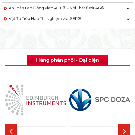
An Toàn Lao Động vietSAFE® – Nội Thất funiLAB®
Vật Tư Tiêu Hao Thí Nghiệm vietSER®
Hãng phân phối - Đại diện