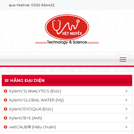
qua Hotline: 0932 664422
T
o
g
HÃNG ĐẠI DIỆN
g
l
Xylem/ SI ANALYTICS (Đức)
e
Xylem/ GLOBAL WATER (Mỹ)
n
a
Xylem/ EVOQUA (Đức)
v
Xylem/ B+S (Anh)
i
g
vietCALIB® (Hiệu chuẩn)
a