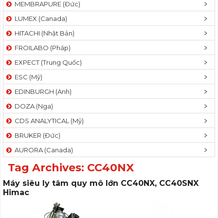
MEMBRAPURE (Đức)
LUMEX (Canada)
HITACHI (Nhật Bản)
FROILABO (Pháp)
EXPECT (Trung Quốc)
ESC (Mỹ)
EDINBURGH (Anh)
DOZA (Nga)
CDS ANALYTICAL (Mỹ)
BRUKER (Đức)
AURORA (Canada)
Tag Archives:
CC40NX
Máy siêu ly tâm quy mô lớn CC40NX, CC40SNX
Himac