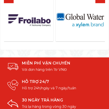
MIỄN PHÍ VẬN CHUYỂN
Với đơn hàng trên 1tr VNĐ
HỖ TRỢ 24/7
Hỗ trợ 24h/ngày và 7 ngày/tuần
30 NGÀY TRẢ HÀNG
Trả lại hàng trong vòng 30 ngày