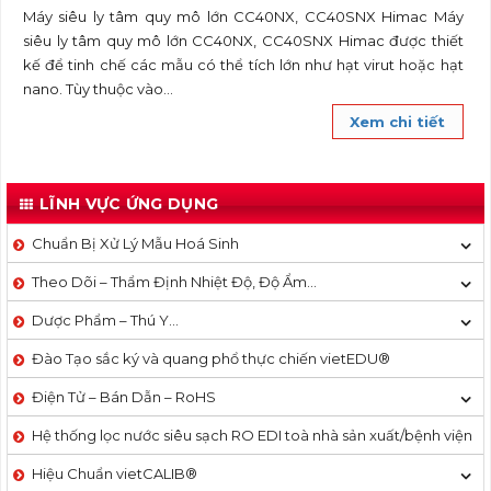
Máy siêu ly tâm quy mô lớn CC40NX, CC40SNX Himac Máy
siêu ly tâm quy mô lớn CC40NX, CC40SNX Himac được thiết
kế để tinh chế các mẫu có thể tích lớn như hạt virut hoặc hạt
nano. Tùy thuộc vào...
Xem chi tiết
LĨNH VỰC ỨNG DỤNG
Chuẩn Bị Xử Lý Mẫu Hoá Sinh
Theo Dõi – Thẩm Định Nhiệt Độ, Độ Ẩm…
Dược Phẩm – Thú Y…
Đào Tạo sắc ký và quang phổ thực chiến vietEDU®
Điện Tử – Bán Dẫn – RoHS
Hệ thống lọc nước siêu sạch RO EDI​​ toà nhà sản xuất/bệnh viện
Hiệu Chuẩn vietCALIB®