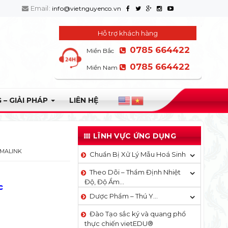
Email:
info@vietnguyenco.vn
Hỗ trợ khách hàng
0785 664422
Miền Bắc
0785 664422
Miền Nam
 – GIẢI PHÁP
LIÊN HỆ
LĨNH VỰC ỨNG DỤNG
MALINK
Chuẩn Bị Xử Lý Mẫu Hoá Sinh
Theo Dõi – Thẩm Định Nhiệt
Độ, Độ Ẩm…
c
Dược Phẩm – Thú Y…
Đào Tạo sắc ký và quang phổ
thực chiến vietEDU®