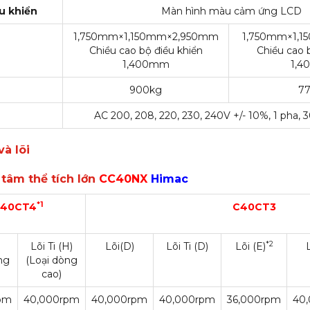
ều khiển
Màn hình màu cảm ứng LCD
1,750mm×1,150mm×2,950mm
1,750mm×1,
Chiều cao bộ điều khiển
Chiều cao b
1,400mm
1,
900kg
7
AC 200, 208, 220, 230, 240V +/- 10%, 1 pha, 
à lõi
 tâm thể tích lớn
CC40NX
Himac
*1
40CT4
C40CT3
*2
Lõi Ti (H)
Lõi(D)
Lõi Ti (D)
Lõi (E)
ng
(Loại dòng
cao)
pm
40,000rpm
40,000rpm
40,000rpm
36,000rpm
40