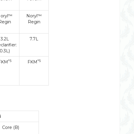
oryl™
Noryl™
Regin
Regin
3.2L
7.7L
clarifier:
0.3L)
*5
*5
FKM
FKM
3
Core (B)