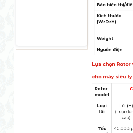
Bản hiển thị/đi
Kích thước
(W×D×H)
Weight
Nguồn điện
Lựa chọn Rotor v
cho máy siêu ly
Rotor
C
model
Loại
Lõi (H)
lõi
(Loại dò
cao)
Tốc
40,000r