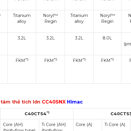
™
Titanium
Noryl™
Titanium
Noryl™
N
alloy
Regin
alloy
Regin
3.2L
3.2L
3.2L
8.0L
(pre
*5
*5
*5
*5
FKM
FKM
FKM
FKM
 tâm thể tích lớn
CC40SNX
Himac
*1
C40CTS4
C40CTS
Core (AH)
Ti Core (AH)
Core (A)
Ti Core (A)
(high-flow type)
(high-flow