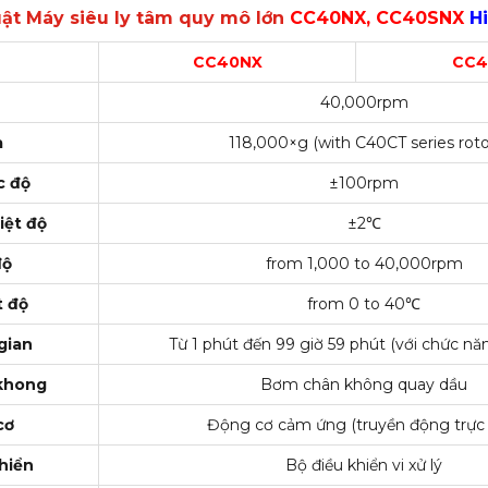
ật Máy siêu ly tâm quy mô lớn
CC40NX, CC40SNX
H
CC40NX
CC4
40,000rpm
a
118,000×g (with C40CT series roto
c độ
±100rpm
iệt độ
±2℃
độ
from 1,000 to 40,000rpm
t độ
from 0 to 40℃
 gian
Từ 1 phút đến 99 giờ 59 phút (với chức 
 khong
Bơm chân không quay dầu
cơ
Động cơ cảm ứng (truyền động trực 
hiển
Bộ điều khiển vi xử lý