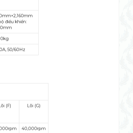
150mm×2,160mm
ộ điều khiển:
400mm
70kg
30A, 50/60Hz
Lõi (F)
Lõi (G)
,000rpm
40,000rpm