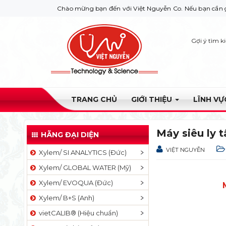
Chào mừng bạn đến với Việt Nguyễn Co. Nếu bạn cần giúp đỡ hãy l
Gợi ý tìm k
TRANG CHỦ
GIỚI THIỆU
LĨNH V
Máy siêu ly
HÃNG ĐẠI DIỆN
VIỆT NGUYỄN
Xylem/ SI ANALYTICS (Đức)
Xylem/ GLOBAL WATER (Mỹ)
Xylem/ EVOQUA (Đức)
Xylem/ B+S (Anh)
vietCALIB® (Hiệu chuẩn)