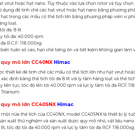
ạt virut hoặc hạt nano. Tùy thuộc vào lựa chọn rotor và tùy chọn
ử dụng để tinh chế các hạt virut hoặc hạt nano bằng phương phá
c hạt trong các mẫu có thể tích lớn bằng phương pháp viên vi phâ
àng loạt.
ối đa: 8 lít
ay tối đa: 40.000 rpm
 đa R.C.F: 118.000xg
iến tuần số cao, hạn chế tiếng ồn và tiết kiệm không gian làm v
m quy mô lớn
CC40NX
Himac
c thiết kế để tinh chế các mẫu có thể tích lớn như hạt virut hoặ
ác định bằng thể tích tối đa 8 lít với ly tâm hàng loạt và thể tích t
liên tục, tốc độ lên tới 40.000 rpm và lực ly tâm tối đa RCF 118
Titanium.
m quy mô lớn
CC40SNX
Himac
xỉ một nửa thể tích của CC40NX, model CC40SNX là thiết bị lý t
 sản xuất thử nghiệm và sản xuất dược quy mô nhỏ, vật liệu nano. 
.6 lít, tốc độ tối đa 40.000 rpm và lực ly tâm tối đa RCF 118.000xg 