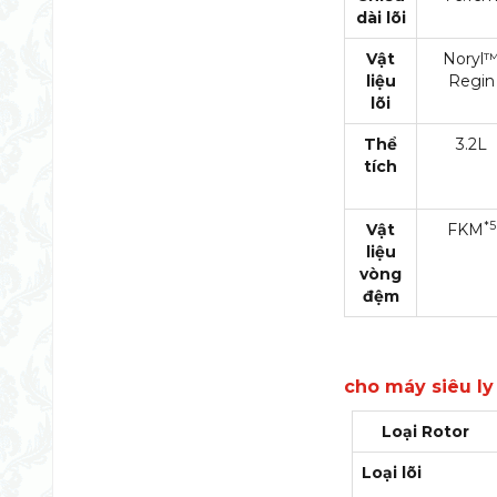
dài lõi
Vật
Noryl
liệu
Regin
lõi
Thể
3.2L
tích
*5
Vật
FKM
liệu
vòng
đệm
cho máy siêu ly
Loại Rotor
Loại lõi