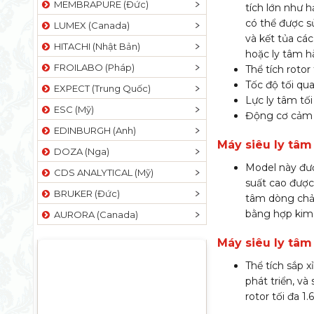
MEMBRAPURE (Đức)
tích lớn như h
có thể được s
LUMEX (Canada)
và kết tủa cá
HITACHI (Nhật Bản)
hoặc ly tâm h
FROILABO (Pháp)
Thể tích rotor t
Tốc độ tối qu
EXPECT (Trung Quốc)
Lực ly tâm tối
ESC (Mỹ)
Động cơ cảm b
EDINBURGH (Anh)
Máy siêu ly tâ
DOZA (Nga)
Model này đượ
CDS ANALYTICAL (Mỹ)
suất cao được x
BRUKER (Đức)
tâm dòng chảy 
bằng hợp kim 
AURORA (Canada)
Máy siêu ly tâ
Thể tích sắp 
phát triển, và
rotor tối đa 1