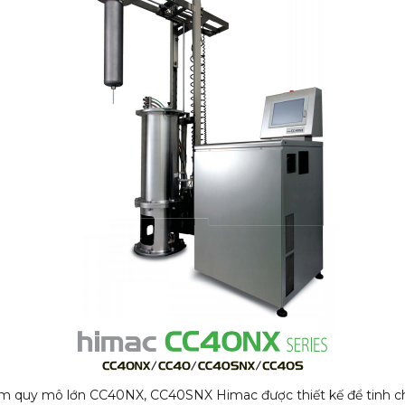
tâm quy mô lớn CC40NX, CC40SNX Himac được thiết kế để tinh c