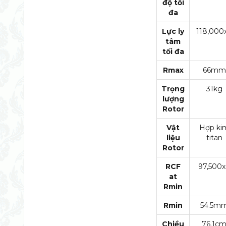
độ tối
đa
Lực ly
118,000
tâm
tối đa
Rmax
66mm
Trọng
31kg
lượng
Rotor
Vật
Hợp ki
liệu
titan
Rotor
RCF
97,500
at
Rmin
Rmin
54.5m
Chiều
76.1c