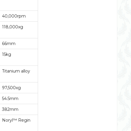
40,000rpm
118,000xg
66mm
15kg
Titanium alloy
97,500xg
54.5mm
382mm
Noryl™ Regin