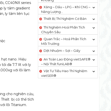
Khoáng
 lõi, CC40NX series
Xăng – Dầu – LPG – Khí CNG –
p ly tâm gradient
Năng Lượng…
n, ly tâm liên tục
Thiết Bị Thí Nghiệm Cơ Bản
Thí Nghiệm Hoá Phân Tích
Chuyên Sâu
Quan Trắc – Hoá Phân Tích
iệc
Môi Trường
Dệt Nhuộm – Sợi – Giấy
c hạt nano. Hiệu
An Toàn Lao Động vietSAFE®
– Nội Thất funiLAB®
ối đa 7.7 lít với ly
.000xg với lõi làm
Vật Tư Tiêu Hao Thí Nghiệm
vietSER®
ưởng cho nghiên cứu,
Thiết bị có thể tích
với lõi Titanium.