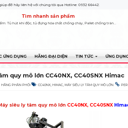
iên hệ với chúng tôi qua Hotline: 0932 664422
Tìm nhanh sản phẩm
iếm: Tủ hút khí độc, tủ đựng hóa chất chống cháy, Pallet chống tràn...
ỰC ỨNG DỤNG
HÃNG ĐẠI DIỆN
TIN TỨC
ỨNG DỤNG
 tâm quy mô lớn CC40NX, CC40SNX Himac
,
,
.
HÃNG PHÂN PHỐI
CC40NX
HIMAC
MÁY SIÊU LY TÂM QUY MÔ LỚN
PER
Máy siêu ly tâm quy mô lớn
CC40NX, CC40SNX
Hima