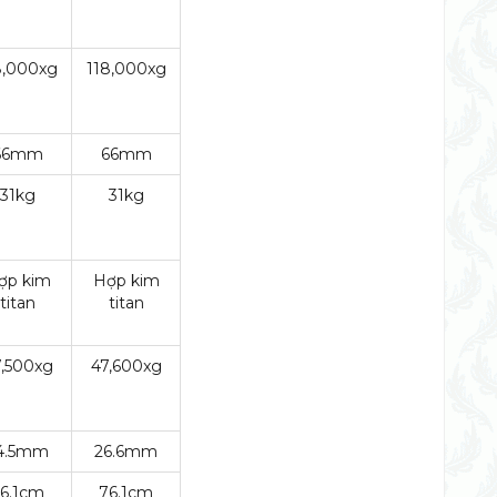
8,000xg
118,000xg
66mm
66mm
31kg
31kg
ợp kim
Hợp kim
titan
titan
,500xg
47,600xg
4.5mm
26.6mm
6.1cm
76.1cm