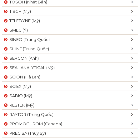
TOSOH (Nhật Bản)
t
TISCH (Mỹ)
i
o
TELEDYNE (Mỹ)
n
SMEG (Ý)
SINEO (Trung Quốc)
SHINE (Trung Quốc)
SERCON (Anh)
SEAL ANALYTICAL (Mỹ)
SCION (Hà Lan)
SCIEX (Mỹ)
SABIO (Mỹ)
RESTEK (Mỹ)
RAYTOR (Trung Quốc)
PROMOCHROM (Canada)
PRECISA (Thuỵ Sỹ)