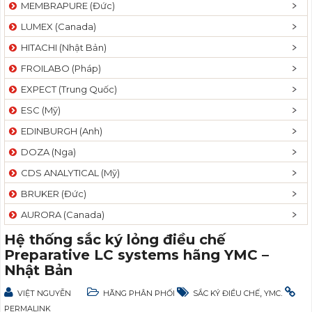
MEMBRAPURE (Đức)
LUMEX (Canada)
HITACHI (Nhật Bản)
FROILABO (Pháp)
EXPECT (Trung Quốc)
ESC (Mỹ)
EDINBURGH (Anh)
DOZA (Nga)
CDS ANALYTICAL (Mỹ)
BRUKER (Đức)
AURORA (Canada)
Hệ thống sắc ký lỏng điều chế
Preparative LC systems hãng YMC –
Nhật Bản
,
.
VIỆT NGUYỄN
HÃNG PHÂN PHỐI
SẮC KÝ ĐIỀU CHẾ
YMC
PERMALINK