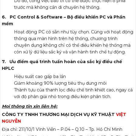
Do đó, công việc bảo trì có thể được thực hiện ở phía
trước mà không cần di chuyển hệ thống.
6. PC Control & Software – Bộ điều khiển PC và Phần
mềm
Hoạt động PC có sẵn như tùy chọn. Cùng với hoạt động
thông qua màn hình trên hệ thống, chương trình
chuyên dụng không chỉ có thể điều khiển hệ thống mà
còn xử lý dữ liệu sắc ký và vận hành tinh chế tự động.
7. Ưu điểm quá trình tuần hoàn của sắc ký điều chế
HPLC
Hiệu suất cao gấp ba lần
Giảm khoảng 90% lượng tiêu thụ dung môi
Thành tựu của thanh lọc điều chế tinh khiết cao, ngay cả
với độ phân giải nhỏ trong điều kiện phân tích.
Mọi thông tin xin liên hệ:
CÔNG TY TNHH THƯƠNG MẠI DỊCH VỤ KỸ THUẬT
VIỆT
NGUYỄN
Địa chỉ: 211/10/1 Vĩnh Viễn – P.04 – Q.10 – Tp. Hồ Chí Minh