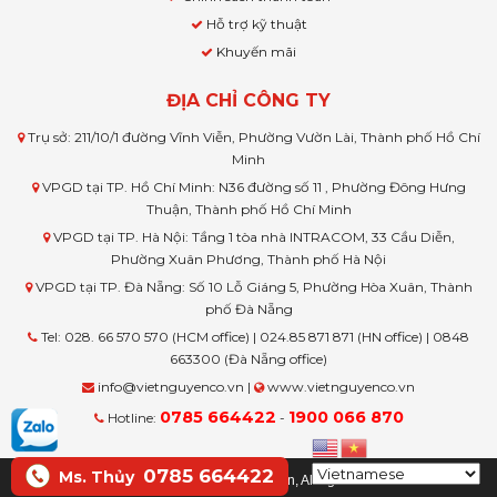
Hỗ trợ kỹ thuật
Khuyến mãi
ĐỊA CHỈ CÔNG TY
Trụ sở: 211/10/1 đường Vĩnh Viễn, Phường Vườn Lài, Thành phố Hồ Chí
Minh
VPGD tại TP. Hồ Chí Minh: N36 đường số 11 , Phường Đông Hưng
Thuận, Thành phố Hồ Chí Minh
VPGD tại TP. Hà Nội: Tầng 1 tòa nhà INTRACOM, 33 Cầu Diễn,
Phường Xuân Phương, Thành phố Hà Nội
VPGD tại TP. Đà Nẵng: Số 10 Lỗ Giáng 5, Phường Hòa Xuân, Thành
phố Đà Nẵng
Tel: 028. 66 570 570 (HCM office) | 024.85 871 871 (HN office) | 0848
663300 (Đà Nẵng office)
info@vietnguyenco.vn |
www.vietnguyenco.vn
0785 664422
1900 066 870
Hotline:
-
0785 664422
Ms. Thủy
© Copyright www.vietnguyenco.vn, All rights reserved