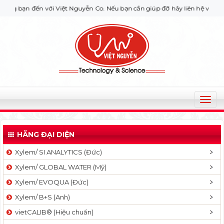
n đến với Việt Nguyễn Co. Nếu bạn cần giúp đỡ hãy liên hệ với chúng tô
T
o
g
HÃNG ĐẠI DIỆN
g
l
Xylem/ SI ANALYTICS (Đức)
e
Xylem/ GLOBAL WATER (Mỹ)
n
a
Xylem/ EVOQUA (Đức)
v
Xylem/ B+S (Anh)
i
g
vietCALIB® (Hiệu chuẩn)
a