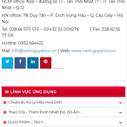
HCM office: N36 – đường số 11 – Tân Thới Nhất 17 – P. Tân Thới
Nhất – Q.12
HN office: 78 Duy Tân – P. Dịch Vọng Hậu – Q. Cầu Giấy – Hà
Nội
Tel: 028.66 570 570 – 024.32 32 009276 | Fax: 028.62 55
77 09
Hotline: 0932 664422
Mail:
info@vietnguyenco.vn
| Web:
www.vietnguyenco.vn
LĨNH VỰC ỨNG DỤNG
Chuẩn Bị Xử Lý Mẫu Hoá Sinh
Theo Dõi – Thẩm Định Nhiệt Độ, Độ Ẩm…
Dược Phẩm – Thú Y…