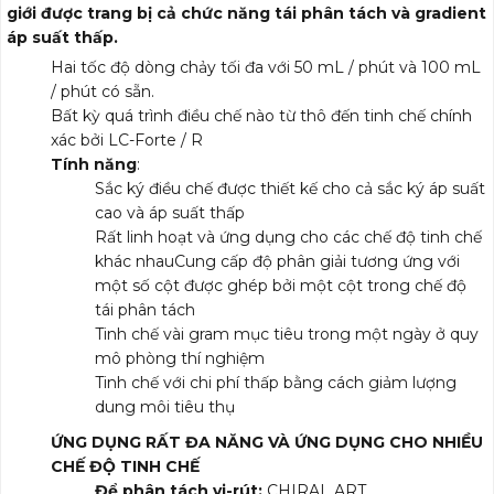
giới được trang bị cả chức năng tái phân tách và gradient
áp suất thấp.
Hai tốc độ dòng chảy tối đa với 50 mL / phút và 100 mL
/ phút có sẵn.
Bất kỳ quá trình điều chế nào từ thô đến tinh chế chính
xác bởi LC-Forte / R
Tính năng
:
Sắc ký điều chế được thiết kế cho cả sắc ký áp suất
cao và áp suất thấp
Rất linh hoạt và ứng dụng cho các chế độ tinh chế
khác nhauCung cấp độ phân giải tương ứng với
một số cột được ghép bởi một cột trong chế độ
tái phân tách
Tinh chế vài gram mục tiêu trong một ngày ở quy
mô phòng thí nghiệm
Tinh chế với chi phí thấp bằng cách giảm lượng
dung môi tiêu thụ
ỨNG DỤNG RẤT ĐA NĂNG VÀ ỨNG DỤNG CHO NHIỀU
CHẾ ĐỘ TINH CHẾ
Để phân tách vi-rút:
CHIRAL ART