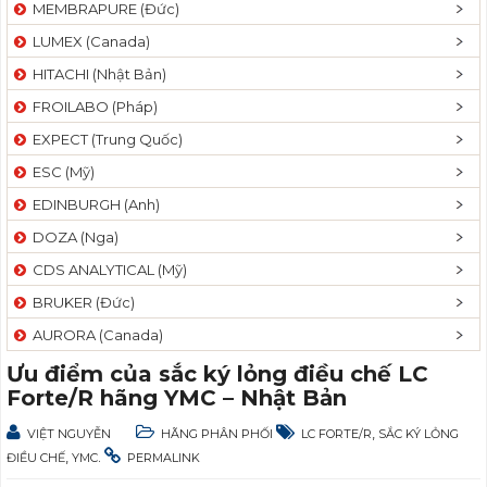
MEMBRAPURE (Đức)
LUMEX (Canada)
HITACHI (Nhật Bản)
FROILABO (Pháp)
EXPECT (Trung Quốc)
ESC (Mỹ)
EDINBURGH (Anh)
DOZA (Nga)
CDS ANALYTICAL (Mỹ)
BRUKER (Đức)
AURORA (Canada)
Ưu điểm của sắc ký lỏng điều chế LC
Forte/R hãng YMC – Nhật Bản
,
VIỆT NGUYỄN
HÃNG PHÂN PHỐI
LC FORTE/R
SẮC KÝ LỎNG
,
.
ĐIỀU CHẾ
YMC
PERMALINK