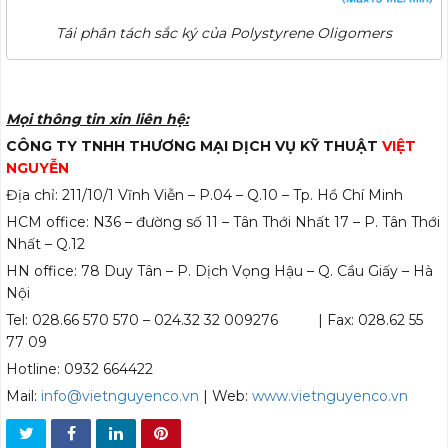
Tái phân tách sắc ký của Polystyrene Oligomers
Mọi thông tin xin liên hệ:
CÔNG TY TNHH THƯƠNG MẠI DỊCH VỤ KỸ THUẬT
VIỆT
NGUYỄN
Địa chỉ: 211/10/1 Vĩnh Viễn – P.04 – Q.10 – Tp. Hồ Chí Minh
HCM office: N36 – đường số 11 – Tân Thới Nhất 17 – P. Tân Thới
Nhất – Q.12
HN office: 78 Duy Tân – P. Dịch Vọng Hậu – Q. Cầu Giấy – Hà
Nội
Tel: 028.66 570 570 – 024.32 32 009276 | Fax: 028.62 55
77 09
Hotline: 0932 664422
Mail:
info@vietnguyenco.vn
| Web:
www.vietnguyenco.vn