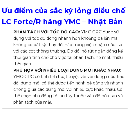
Ưu điểm của sắc ký lỏng điều chế
LC Forte/R hãng YMC – Nhật Bản
PHÂN TÁCH VỚI TỐC ĐỘ CAO:
YMC-GPC được sử
dụng với tốc độ dòng nhanh hơn khoảng ba lần mà
không có bất kỳ thay đổi nào trong việc nhập mẫu, so
với các cột thông thường. Do đó, nó rút ngắn đáng kể
thời gian tinh chế cho việc tái phân tách, nó mất nhiều
thời gian.
PHÙ HỢP VỚI NHIỀU LOẠI DUNG MÔI KHÁC NHAU:
YMC-GPC có tính linh hoạt tuyệt vời với dung môi. Trao
đổi dung môi có thể được tiến hành dễ dàng và nhanh
chóng giữa các dung môi với nhiều cực khác nhau. Có
thể chọn pha động tối ưu tùy thuộc vào độ hòa tan và
phân tách của mẫu.