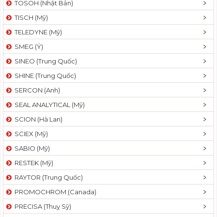
TOSOH (Nhật Bản)
t
TISCH (Mỹ)
i
o
TELEDYNE (Mỹ)
n
SMEG (Ý)
SINEO (Trung Quốc)
SHINE (Trung Quốc)
SERCON (Anh)
SEAL ANALYTICAL (Mỹ)
SCION (Hà Lan)
SCIEX (Mỹ)
SABIO (Mỹ)
RESTEK (Mỹ)
RAYTOR (Trung Quốc)
PROMOCHROM (Canada)
PRECISA (Thuỵ Sỹ)