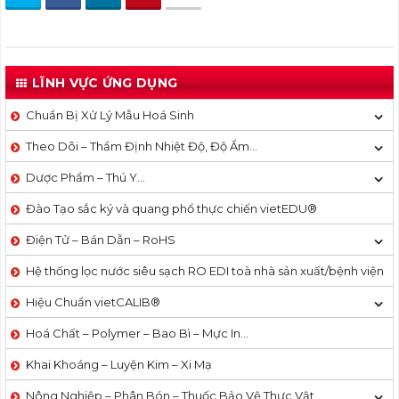
LĨNH VỰC ỨNG DỤNG
Chuẩn Bị Xử Lý Mẫu Hoá Sinh
Theo Dõi – Thẩm Định Nhiệt Độ, Độ Ẩm…
Dược Phẩm – Thú Y…
Đào Tạo sắc ký và quang phổ thực chiến vietEDU®
Điện Tử – Bán Dẫn – RoHS
Hệ thống lọc nước siêu sạch RO EDI​​ toà nhà sản xuất/bệnh viện
Hiệu Chuẩn vietCALIB®
Hoá Chất – Polymer – Bao Bì – Mực In…
Khai Khoáng – Luyện Kim – Xi Mạ
Nông Nghiệp – Phân Bón – Thuốc Bảo Vệ Thực Vật