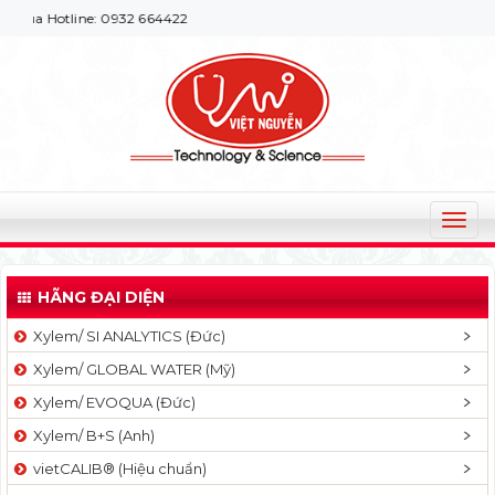
Hotline: 0932 664422
T
o
g
HÃNG ĐẠI DIỆN
g
l
Xylem/ SI ANALYTICS (Đức)
e
Xylem/ GLOBAL WATER (Mỹ)
n
a
Xylem/ EVOQUA (Đức)
v
Xylem/ B+S (Anh)
i
g
vietCALIB® (Hiệu chuẩn)
a