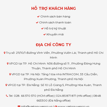
HỖ TRỢ KHÁCH HÀNG
Chính sách bán hàng
Chính sách thanh toán
Hỗ trợ kỹ thuật
Khuyến mãi
ĐỊA CHỈ CÔNG TY
Trụ sở: 211/10/1 đường Vĩnh Viễn, Phường Vườn Lài, Thành phố Hồ Chí
Minh
VPGD tại TP. Hồ Chí Minh: N36 đường số 11 , Phường Đông Hưng
Thuận, Thành phố Hồ Chí Minh
VPGD tại TP. Hà Nội: Tầng 1 tòa nhà INTRACOM, 33 Cầu Diễn,
Phường Xuân Phương, Thành phố Hà Nội
VPGD tại TP. Đà Nẵng: Số 10 Lỗ Giáng 5, Phường Hòa Xuân, Thành
phố Đà Nẵng
Tel: 028. 66 570 570 (HCM office) | 024.85 871 871 (HN office) | 0848
663300 (Đà Nẵng office)
info@vietnguyenco.vn |
www.vietnguyenco.vn