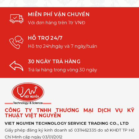
MIỄN PHÍ VẬN CHUYỂN
Với đơn hàng trên 1tr VNĐ
HỖ TRỢ 24/7
Hỗ trợ 24h/ngày và 7 ngày/tuần
30 NGÀY TRẢ HÀNG
Trả lại hàng trong vòng 30 ngày
CÔNG TY TNHH THƯƠNG MẠI DỊCH VỤ KỸ
THUẬT VIỆT NGUYỄN
VIET NGUYEN TECHNOLOGY SERVICE TRADING CO., LTD
Giấy phép đăng ký kinh doanh số 0311462335 do sở KHĐT TP Hồ
Chí Minh cấp ngày 03/01/2012