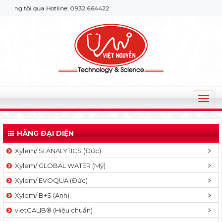
úng tôi qua Hotline: 0932 664422
T
o
g
HÃNG ĐẠI DIỆN
g
l
Xylem/ SI ANALYTICS (Đức)
e
Xylem/ GLOBAL WATER (Mỹ)
n
a
Xylem/ EVOQUA (Đức)
v
Xylem/ B+S (Anh)
i
g
vietCALIB® (Hiệu chuẩn)
a