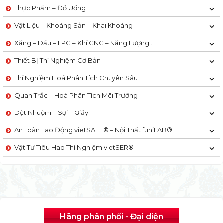
Thực Phẩm – Đồ Uống
Vật Liệu – Khoáng Sản – Khai Khoáng
Xăng – Dầu – LPG – Khí CNG – Năng Lượng…
Thiết Bị Thí Nghiệm Cơ Bản
Thí Nghiệm Hoá Phân Tích Chuyên Sâu
Quan Trắc – Hoá Phân Tích Môi Trường
Dệt Nhuộm – Sợi – Giấy
An Toàn Lao Động vietSAFE® – Nội Thất funiLAB®
Vật Tư Tiêu Hao Thí Nghiệm vietSER®
Hãng phân phối - Đại diện