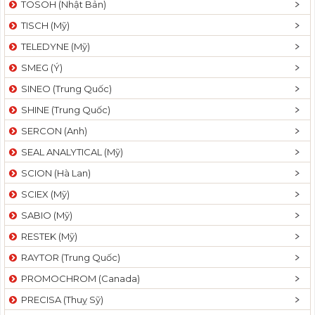
TOSOH (Nhật Bản)
t
TISCH (Mỹ)
i
o
TELEDYNE (Mỹ)
n
SMEG (Ý)
SINEO (Trung Quốc)
SHINE (Trung Quốc)
SERCON (Anh)
SEAL ANALYTICAL (Mỹ)
SCION (Hà Lan)
SCIEX (Mỹ)
SABIO (Mỹ)
RESTEK (Mỹ)
RAYTOR (Trung Quốc)
PROMOCHROM (Canada)
PRECISA (Thuỵ Sỹ)