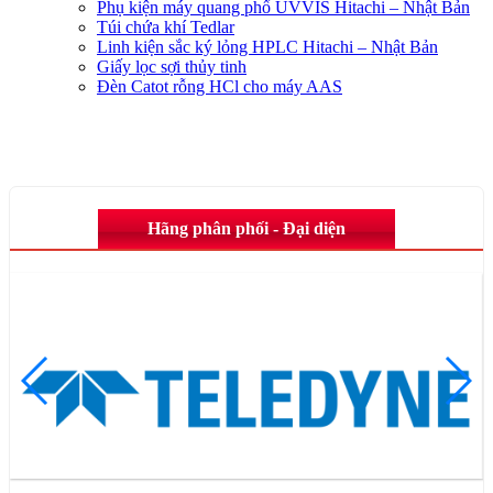
Phụ kiện máy quang phổ UVVIS Hitachi – Nhật Bản
Túi chứa khí Tedlar
Linh kiện sắc ký lỏng HPLC Hitachi – Nhật Bản
Giấy lọc sợi thủy tinh
Đèn Catot rỗng HCl cho máy AAS
Hãng phân phối - Đại diện