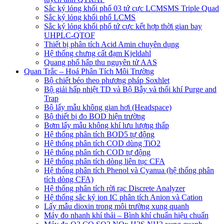
Sắc ký lỏng khối phổ 03 tứ cực LCMSMS Triple Quad
Sắc ký lỏng khối phổ LCMS
Sắc ký lỏng khối phổ tứ cực kết hợp thời gian bay
UHPLC-QTOF
Thiết bị phân tích Acid Amin chuyên dụng
Hệ thống chưng cất đạm Kjeldahl
Quang phổ hấp thu nguyên tử AAS
Quan Trắc – Hoá Phân Tích Môi Trường
Bộ chiết béo theo phương pháp Soxhlet
Bộ giải hấp nhiệt TD và Bộ Bẫy và thổi khí Purge and
Trap
Bộ lấy mẫu không gian hơi (Headspace)
Bộ thiết bị đo BOD hiện trường
Bơm lấy mẫu không khí lưu lượng thấp
Hệ thống phân tích BOD5 tự động
Hệ thống phân tích COD dùng TiO2
Hệ thống phân tích COD tự động
Hệ thống phân tích dòng liên tục CFA
Hệ thống phân tích Phenol và Cyanua (hệ thống phân
tích dòng CFA)
Hệ thống phân tích rời rạc Discrete Analyzer
Hệ thống sắc ký ion IC phân tích Anion và Cation
Lấy mẫu dioxin trong môi trường xung quanh
Máy đo nhanh khí thải – Bình khí chuẩn hiệu chuẩn