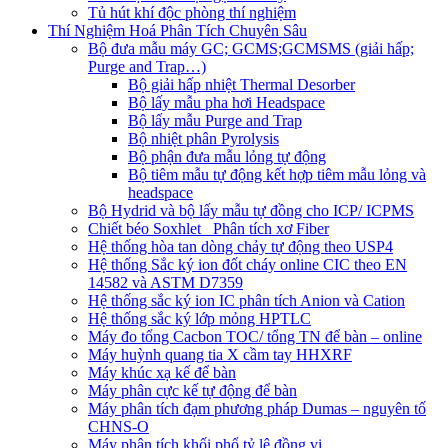
Tủ hút khí độc phòng thí nghiệm
Thí Nghiệm Hoá Phân Tích Chuyên Sâu
Bộ đưa mẫu máy GC; GCMS;GCMSMS (giải hấp;
Purge and Trap…)
Bộ giải hấp nhiệt Thermal Desorber
Bộ lấy mẫu pha hơi Headspace
Bộ lấy mẫu Purge and Trap
Bộ nhiệt phân Pyrolysis
Bộ phận đưa mẫu lỏng tự động
Bộ tiêm mẫu tự động kết hợp tiêm mẫu lỏng và
headspace
Bộ Hydrid và bộ lấy mẫu tự đồng cho ICP/ ICPMS
Chiết béo Soxhlet_ Phân tích xơ Fiber
Hệ thống hòa tan dòng chảy tự động theo USP4
Hệ thống Sắc ký ion đốt cháy online CIC theo EN
14582 và ASTM D7359
Hệ thống sắc ký ion IC phân tích Anion và Cation
Hệ thống sắc ký lớp mỏng HPTLC
Máy đo tổng Cacbon TOC/ tổng TN để bàn – online
Máy huỳnh quang tia X cầm tay HHXRF
Máy khúc xạ kế để bàn
Máy phân cực kế tự động để bàn
Máy phân tích đạm phương pháp Dumas – nguyên tố
CHNS-O
Máy phân tích khối phổ tỷ lệ đồng vị