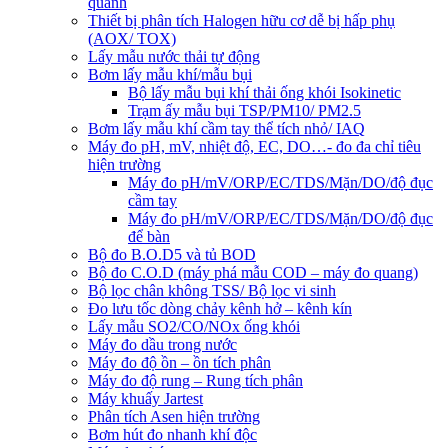
quanh
Thiết bị phân tích Halogen hữu cơ dễ bị hấp phụ
(AOX/ TOX)
Lấy mẫu nước thải tự động
Bơm lấy mẫu khí/mẫu bụi
Bộ lấy mẫu bụi khí thải ống khói Isokinetic
Trạm ấy mẫu bụi TSP/PM10/ PM2.5
Bơm lấy mẫu khí cầm tay thể tích nhỏ/ IAQ
Máy đo pH, mV, nhiệt độ, EC, DO…- đo đa chỉ tiêu
hiện trường
Máy đo pH/mV/ORP/EC/TDS/Mặn/DO/độ đục
cầm tay
Máy đo pH/mV/ORP/EC/TDS/Mặn/DO/độ đục
để bàn
Bộ đo B.O.D5 và tủ BOD
Bộ đo C.O.D (máy phá mẫu COD – máy đo quang)
Bộ lọc chân không TSS/ Bộ lọc vi sinh
Đo lưu tốc dòng chảy kênh hở – kênh kín
Lấy mẫu SO2/CO/NOx ống khói
Máy đo dầu trong nước
Máy đo độ ồn – ồn tích phân
Máy đo độ rung – Rung tích phân
Máy khuấy Jartest
Phân tích Asen hiện trường
Bơm hút đo nhanh khí độc