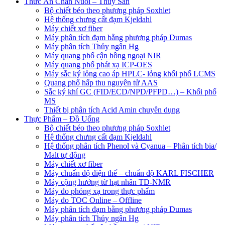
Thức Ăn Chăn Nuôi – Thuỷ Sản
Bộ chiết béo theo phương pháp Soxhlet
Hệ thống chưng cất đạm Kjeldahl
Máy chiết xơ fiber
Máy phân tích đạm bằng phương pháp Dumas
Máy phân tích Thủy ngân Hg
Máy quang phổ cận hồng ngoại NIR
Máy quang phổ phát xạ ICP-OES
Máy sắc ký lỏng cao áp HPLC- lỏng khối phổ LCMS
Quang phổ hấp thu nguyên tử AAS
Sắc ký khí GC (FID/ECD/NPD/PFPD…) – Khối phổ
MS
Thiết bị phân tích Acid Amin chuyên dụng
Thực Phẩm – Đồ Uống
Bộ chiết béo theo phương pháp Soxhlet
Hệ thống chưng cất đạm Kjeldahl
Hệ thống phân tích Phenol và Cyanua – Phân tích bia/
Malt tự động
Máy chiết xơ fiber
Máy chuẩn độ điện thế – chuẩn độ KARL FISCHER
Máy cộng hưởng từ hạt nhân TD-NMR
Máy đo phóng xạ trong thực phẩm
Máy đo TOC Online – Offline
Máy phân tích đạm bằng phương pháp Dumas
Máy phân tích Thủy ngân Hg