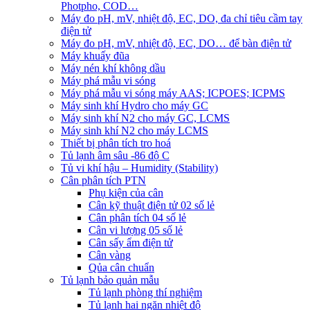
Photpho, COD…
Máy đo pH, mV, nhiệt độ, EC, DO, đa chỉ tiêu cầm tay
điện tử
Máy đo pH, mV, nhiệt độ, EC, DO… để bàn điện tử
Máy khuấy đũa
Máy nén khí không dầu
Máy phá mẫu vi sóng
Máy phá mẫu vi sóng máy AAS; ICPOES; ICPMS
Máy sinh khí Hydro cho máy GC
Máy sinh khí N2 cho máy GC, LCMS
Máy sinh khí N2 cho máy LCMS
Thiết bị phân tích tro hoá
Tủ lạnh âm sâu -86 độ C
Tủ vi khí hậu – Humidity (Stability)
Cân phân tích PTN
Phụ kiện của cân
Cân kỹ thuật điện tử 02 số lẻ
Cân phân tích 04 số lẻ
Cân vi lượng 05 số lẻ
Cân sấy ẩm điện tử
Cân vàng
Qủa cân chuẩn
Tủ lạnh bảo quản mẫu
Tủ lạnh phòng thí nghiệm
Tủ lạnh hai ngăn nhiệt độ