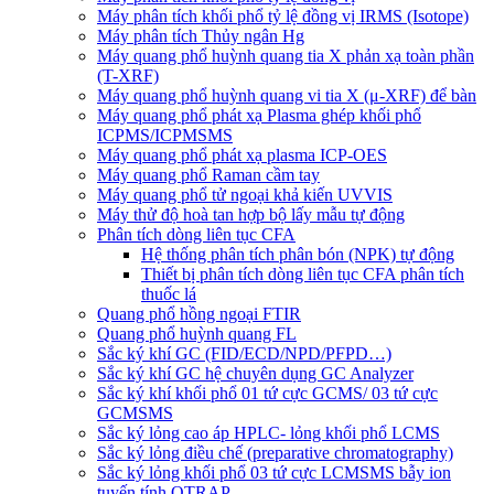
Máy phân tích khối phổ tỷ lệ đồng vị IRMS (Isotope)
Máy phân tích Thủy ngân Hg
Máy quang phổ huỳnh quang tia X phản xạ toàn phần
(T-XRF)
Máy quang phổ huỳnh quang vi tia X (μ-XRF) để bàn
Máy quang phổ phát xạ Plasma ghép khối phổ
ICPMS/ICPMSMS
Máy quang phổ phát xạ plasma ICP-OES
Máy quang phổ Raman cầm tay
Máy quang phổ tử ngoại khả kiến UVVIS
Máy thử độ hoà tan hợp bộ lấy mẫu tự động
Phân tích dòng liên tục CFA
Hệ thống phân tích phân bón (NPK) tự động
Thiết bị phân tích dòng liên tục CFA phân tích
thuốc lá
Quang phổ hồng ngoại FTIR
Quang phổ huỳnh quang FL
Sắc ký khí GC (FID/ECD/NPD/PFPD…)
Sắc ký khí GC hệ chuyên dụng GC Analyzer
Sắc ký khí khối phổ 01 tứ cực GCMS/ 03 tứ cực
GCMSMS
Sắc ký lỏng cao áp HPLC- lỏng khối phổ LCMS
Sắc ký lỏng điều chế (preparative chromatography)
Sắc ký lỏng khối phổ 03 tứ cực LCMSMS bẫy ion
tuyến tính QTRAP