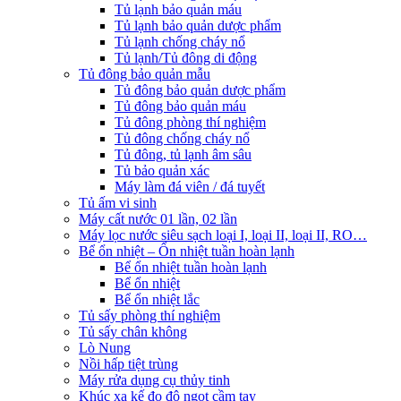
Tủ lạnh bảo quản máu
Tủ lạnh bảo quản dược phẩm
Tủ lạnh chống cháy nổ
Tủ lạnh/Tủ đông di động
Tủ đông bảo quản mẫu
Tủ đông bảo quản dược phẩm
Tủ đông bảo quản máu
Tủ đông phòng thí nghiệm
Tủ đông chống cháy nổ
Tủ đông, tủ lạnh âm sâu
Tủ bảo quản xác
Máy làm đá viên / đá tuyết
Tủ ấm vi sinh
Máy cất nước 01 lần, 02 lần
Máy lọc nước siêu sạch loại I, loại II, loại II, RO…
Bể ổn nhiệt – Ổn nhiệt tuần hoàn lạnh
Bể ổn nhiệt tuần hoàn lạnh
Bể ổn nhiệt
Bể ổn nhiệt lắc
Tủ sấy phòng thí nghiệm
Tủ sấy chân không
Lò Nung
Nồi hấp tiệt trùng
Máy rửa dụng cụ thủy tinh
Khúc xạ kế đo độ ngọt cầm tay