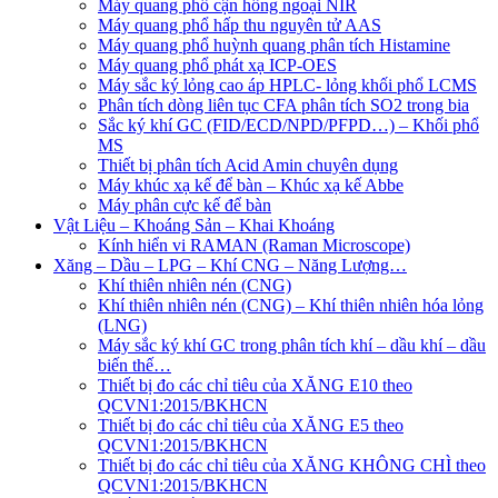
Máy quang phổ cận hồng ngoại NIR
Máy quang phổ hấp thu nguyên tử AAS
Máy quang phổ huỳnh quang phân tích Histamine
Máy quang phổ phát xạ ICP-OES
Máy sắc ký lỏng cao áp HPLC- lỏng khối phổ LCMS
Phân tích dòng liên tục CFA phân tích SO2 trong bia
Sắc ký khí GC (FID/ECD/NPD/PFPD…) – Khối phổ
MS
Thiết bị phân tích Acid Amin chuyên dụng
Máy khúc xạ kế để bàn – Khúc xạ kế Abbe
Máy phân cực kế để bàn
Vật Liệu – Khoáng Sản – Khai Khoáng
Kính hiển vi RAMAN (Raman Microscope)
Xăng – Dầu – LPG – Khí CNG – Năng Lượng…
Khí thiên nhiên nén (CNG)
Khí thiên nhiên nén (CNG) – Khí thiên nhiên hóa lỏng
(LNG)
Máy sắc ký khí GC trong phân tích khí – dầu khí – dầu
biến thế…
Thiết bị đo các chỉ tiêu của XĂNG E10 theo
QCVN1:2015/BKHCN
Thiết bị đo các chỉ tiêu của XĂNG E5 theo
QCVN1:2015/BKHCN
Thiết bị đo các chỉ tiêu của XĂNG KHÔNG CHÌ theo
QCVN1:2015/BKHCN