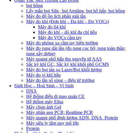
Quan Trắc Môi Trường Lao Động
bụi bông
Lấy mẫu bụi Silic, bụi Amiăng, bụi hô hấp, bụi bông
Máy đo độ ồn tích phân giải tần
Máy đo khí (Đơn khí – Đa khí – Đo VOCs)
Máy đo 04 khí
Máy đo khí – dò khí đa chỉ tiêu
Máy đo VOCs cầm tay
Máy đo phóng xạ cầm tay hiện trường
Máy đo rung dải tần (đo rung cục bộ; rung toàn thân;
rung xây dựng)
Máy quang phổ hấp thu nguyên tử AAS
Sắc ký khí GC, Sắc ký khí khối phổ GCMS
Máy đo bụi tán xạ Lazer/Bụi khối lượng
Máy đo vi khí hậu
Máy đo tần số sóng – điện từ trường
Sinh Học – Hoá Sinh – Vi Sinh
DNA
Hệ thống điện di mao quản CE
Hệ thống máy Elisa
Máy chụp ảnh Gel
Máy nhân gen PCR; Realtime PCR
Máy quang phổ định lượng ADN, DNA, Protein
Máy siêu ly tâm quy mô lớn
Protein