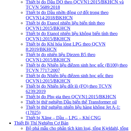
Thiết bị đo Dầu DO theo QCVN1:2015/BKHCN và
TCVN 5689:2018
Thiết bị đo Dầu nhờn động cơ đốt trong theo
QCVN14:2018/BKHCN
Thiết bị đo Etanol nhiên liệu biến tính theo
QCVN1:2015/BKHCN
Thiết bị đo Etanol nhiên liệu không biến tính theo
QCVN1:2015/BKHCN
Thiết bị đo Khí hóa lỏng LPG theo QCVN
8:2019/BKHCN
Thiết bị đo nhiên liệu Diezen B5 theo
QCVN1:2015/BKHCN
Thiết bị đo Nhiên liệu điêzen sinh học gốc (B100) theo
TCVN 7717:2007
Thiết bị đo Nhiên liệu điêzen sinh học gốc theo
QCVN1:2015/BKHCN
Thiết bị đo Nhiên liệu đốt lò (FO) theo TCVN
6239:2019
Thiết bị đo Phụ gia theo QCVN1:2015/BKHCN
Thiết bị thử nghiệm Dầu biến thế Transformer oil
Thiết bị thử nghiệm nhiên liệu hàng không Jet A-1:
(17025)
Thiết bị Xăng – Dầu – LPG – Khí CNG
Thiết Bị Thí Nghiệm Cơ Bản
Bộ phá mẫu cho phân tích kim loại, tổng Kjeldahl, tổng