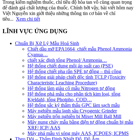
Trong kiểm nghiệm thuốc, chỉ tiêu độ hòa tan vô cùng quan trọng
để đánh giá chất lượng của thuốc. Chính bởi vậy, bài viết hôm nay
Việt Nguyễn xin giới thiệu những thông tin cơ bản về chỉ
tiêu...
Xem chi tiết
LĨNH VỰC ỨNG DỤNG
Chuẩn Bị Xử Lý Mẫu Hoá Sinh
Chiết dầu mỡ EPA1664_chiết mẫu Phenol Ammonia
Cyanua…
chiết xác định tổng Phenol/ Ammonia…
Hệ thống chiết dung môi áp suất cao (PSE)
Hệ thống chiết pha rắn SPE tự động – thủ công
Hệ thống giải pháp chiết độc tính TCLP (Toxicity
Characteristic Leaching Procedure)
Hệ thống làm giàu cô mẫu Nitrogen tự động
Hệ thống phá mẫu cho phân tích kim loại, tổng
Kjeldahl, tổng Photpho, COD…
Hệ thống sắc ký thẩm thấu GPC làm sạch mẫu
Máy nghiền mẫu lạnh sâu Cryogenic Grinder
Máy nghiền trộn nghiền bi Mixer Mill Ball Mill
Máy nung chảy mẫu bằng điện tự động chuẩn bị mẫu
XRF/ ICP/ AAS
Máy phá mẫu vi sóng máy AAS, ICPOES; ICPMS
Theo Dõi – Thẩm Định Nhiệt Độ, Độ Ẩm…