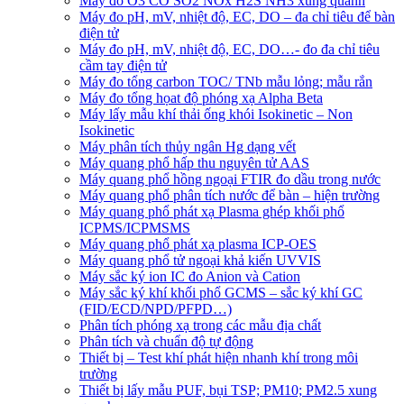
Máy đo O3 CO SO2 NOx H2S NH3 xung quanh
Máy đo pH, mV, nhiệt độ, EC, DO – đa chỉ tiêu để bàn
điện tử
Máy đo pH, mV, nhiệt độ, EC, DO…- đo đa chỉ tiêu
cầm tay điện tử
Máy đo tổng carbon TOC/ TNb mẫu lỏng; mẫu rắn
Máy đo tổng họat độ phóng xạ Alpha Beta
Máy lấy mẫu khí thải ống khói Isokinetic – Non
Isokinetic
Máy phân tích thủy ngân Hg dạng vết
Máy quang phổ hấp thu nguyên tử AAS
Máy quang phổ hồng ngoại FTIR đo dầu trong nước
Máy quang phổ phân tích nước để bàn – hiện trường
Máy quang phổ phát xạ Plasma ghép khối phổ
ICPMS/ICPMSMS
Máy quang phổ phát xạ plasma ICP-OES
Máy quang phổ tử ngoại khả kiến UVVIS
Máy sắc ký ion IC đo Anion và Cation
Máy sắc ký khí khối phổ GCMS – sắc ký khí GC
(FID/ECD/NPD/PFPD…)
Phân tích phóng xạ trong các mẫu địa chất
Phân tích và chuẩn độ tự động
Thiết bị – Test khí phát hiện nhanh khí trong môi
trường
Thiết bị lấy mẫu PUF, bụi TSP; PM10; PM2.5 xung