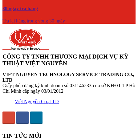
30 ngày trả hàng
Trả lại hàng trong vòng 30 ngày
CÔNG TY TNHH THƯƠNG MẠI DỊCH VỤ KỸ
THUẬT VIỆT NGUYỄN
VIET NGUYEN TECHNOLOGY SERVICE TRADING CO.,
LTD
Giấy phép đăng ký kinh doanh số 0311462335 do sở KHĐT TP Hồ
Chí Minh cấp ngày 03/01/2012
Việt Nguyễn Co.,LTD
TIN TỨC MỚI