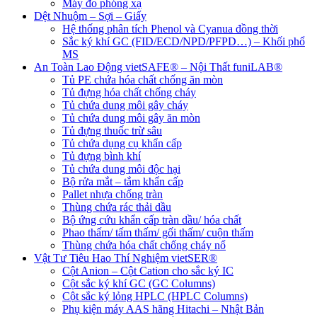
Máy đo phóng xạ
Dệt Nhuộm – Sợi – Giấy
Hệ thống phân tích Phenol và Cyanua đồng thời
Sắc ký khí GC (FID/ECD/NPD/PFPD…) – Khối phổ
MS
An Toàn Lao Động vietSAFE® – Nội Thất funiLAB®
Tủ PE chứa hóa chất chống ăn mòn
Tủ đựng hóa chất chống cháy
Tủ chứa dung môi gây cháy
Tủ chứa dung môi gây ăn mòn
Tủ đựng thuốc trừ sâu
Tủ chứa dụng cụ khẩn cấp
Tủ đựng bình khí
Tủ chứa dung môi độc hại
Bộ rửa mắt – tắm khẩn cấp
Pallet nhựa chống tràn
Thùng chứa rác thải dầu
Bộ ứng cứu khẩn cấp tràn dầu/ hóa chất
Phao thấm/ tấm thấm/ gối thấm/ cuộn thấm
Thùng chứa hóa chất chống cháy nổ
Vật Tư Tiêu Hao Thí Nghiệm vietSER®
Cột Anion – Cột Cation cho sắc ký IC
Cột sắc ký khí GC (GC Columns)
Cột sắc ký lỏng HPLC (HPLC Columns)
Phụ kiện máy AAS hãng Hitachi – Nhật Bản