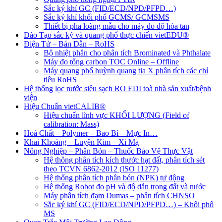
Sắc ký khí GC (FID/ECD/NPD/PFPD…)
Sắc ký khí khối phổ GCMS/ GCMSMS
Thiết bị pha loãng mẫu cho máy đo độ hòa tan
Đào Tạo sắc ký và quang phổ thực chiến vietEDU®
Điện Tử – Bán Dẫn – RoHS
Bộ nhiệt phân cho phân tích Brominated và Phthalate
Máy đo tổng carbon TOC Online – Offline
Máy quang phổ huỳnh quang tia X phân tích các chỉ
tiêu RoHS
Hệ thống lọc nước siêu sạch RO EDI​​ toà nhà sản xuất/bệnh
viện
Hiệu Chuẩn vietCALIB®
Hiệu chuẩn lĩnh vực KHỐI LƯỢNG (Field of
calibration: Mass)
Hoá Chất – Polymer – Bao Bì – Mực In…
Khai Khoáng – Luyện Kim – Xi Mạ
Nông Nghiệp – Phân Bón – Thuốc Bảo Vệ Thực Vật
Hệ thông phân tích kích thước hạt đất, phân tích sét
theo TCVN 6862-2012 (ISO 11277)
Hệ thống phân tích phân bón (NPK) tự động
Hệ thống Robot đo pH và độ dẫn trong đất và nước
Máy phân tích đạm Dumas – phân tích CHNSO
Sắc ký khí GC (FID/ECD/NPD/PFPD…) – Khối phổ
MS