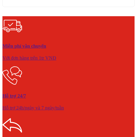
Miễn phí vận chuyển
Với đơn hàng trên 1tr VNĐ
Hỗ trợ 24/7
Hỗ trợ 24h/ngày và 7 ngày/tuần