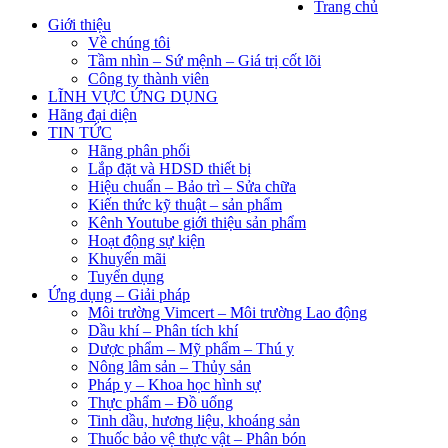
Trang chủ
Giới thiệu
Về chúng tôi
Tầm nhìn – Sứ mệnh – Giá trị cốt lõi
Công ty thành viên
LĨNH VỰC ỨNG DỤNG
Hãng đại diện
TIN TỨC
Hãng phân phối
Lắp đặt và HDSD thiết bị
Hiệu chuẩn – Bảo trì – Sửa chữa
Kiến thức kỹ thuật – sản phẩm
Kênh Youtube giới thiệu sản phẩm
Hoạt động sự kiện
Khuyến mãi
Tuyển dụng
Ứng dụng – Giải pháp
Môi trường Vimcert – Môi trường Lao động
Dầu khí – Phân tích khí
Dược phẩm – Mỹ phẩm – Thú y
Nông lâm sản – Thủy sản
Pháp y – Khoa học hình sự
Thực phẩm – Đồ uống
Tinh dầu, hương liệu, khoáng sản
Thuốc bảo vệ thực vật – Phân bón