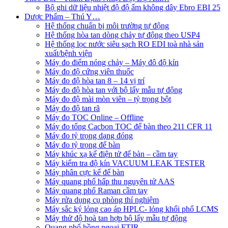
Bộ ghi dữ liệu nhiệt độ độ ẩm không dây Ebro EBI 25
Dược Phẩm – Thú Y…
Hệ thống chuẩn bị môi trường tự động
Hệ thống hòa tan dòng chảy tự động theo USP4
Hệ thống lọc nước siêu sạch RO EDI​​ toà nhà sản
xuất/bệnh viện
Máy đo điểm nóng chảy – Máy đô độ kín
Máy đo độ cứng viên thuốc
Máy đo độ hòa tan 8 – 14 vị trí
Máy đo độ hòa tan với bộ lấy mẫu tự động
Máy đo độ mài mòn viên – tỷ trọng bột
Máy đo độ tan rã
Máy đo TOC Online – Offline
Máy đo tổng Cacbon TOC để bàn theo 211 CFR 11
Máy đo tỷ trọng dạng đóng
Máy đo tỷ trọng để bàn
Máy khúc xạ kế điện tử để bàn – cầm tay
Máy kiểm tra độ kín VACUUM LEAK TESTER
Máy phân cực kế để bàn
Máy quang phổ hấp thu nguyên tử AAS
Máy quang phổ Raman cầm tay
Máy rửa dụng cụ phòng thí nghiệm
Máy sắc ký lỏng cao áp HPLC- lỏng khối phổ LCMS
Máy thử độ hoà tan hợp bộ lấy mẫu tự động
Quang phổ hồng ngoại FTIR