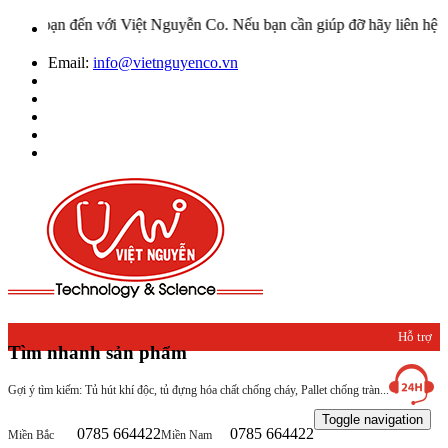
ến với Việt Nguyễn Co. Nếu bạn cần giúp đỡ hãy liên hệ với chúng tô
Email:
info@vietnguyenco.vn
Hỗ trợ
Tìm nhanh sản phẩm
khách
Gợi ý tìm kiếm: Tủ hút khí độc, tủ đựng hóa chất chống cháy, Pallet chống tràn...
hàng
Toggle navigation
0785 664422
0785 664422
Miền Bắc
Miền Nam