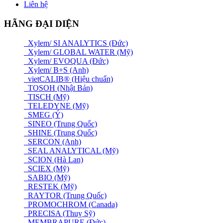
Liên hệ
HÃNG ĐẠI DIỆN
Xylem/ SI ANALYTICS (Đức)
Xylem/ GLOBAL WATER (Mỹ)
Xylem/ EVOQUA (Đức)
Xylem/ B+S (Anh)
vietCALIB® (Hiệu chuẩn)
TOSOH (Nhật Bản)
TISCH (Mỹ)
TELEDYNE (Mỹ)
SMEG (Ý)
SINEO (Trung Quốc)
SHINE (Trung Quốc)
SERCON (Anh)
SEAL ANALYTICAL (Mỹ)
SCION (Hà Lan)
SCIEX (Mỹ)
SABIO (Mỹ)
RESTEK (Mỹ)
RAYTOR (Trung Quốc)
PROMOCHROM (Canada)
PRECISA (Thuỵ Sỹ)
MEMBRAPURE (Đức)