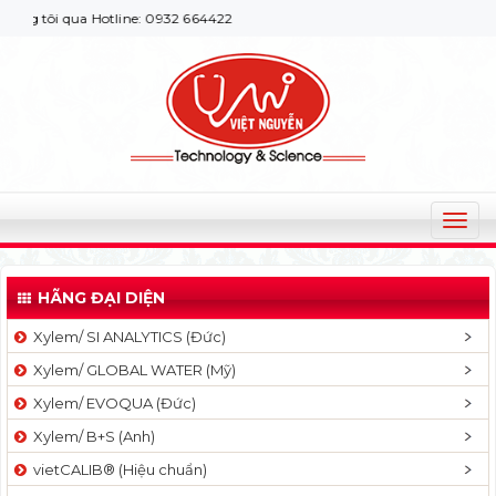
 tôi qua Hotline: 0932 664422
T
o
g
HÃNG ĐẠI DIỆN
g
l
Xylem/ SI ANALYTICS (Đức)
e
Xylem/ GLOBAL WATER (Mỹ)
n
a
Xylem/ EVOQUA (Đức)
v
Xylem/ B+S (Anh)
i
g
vietCALIB® (Hiệu chuẩn)
a