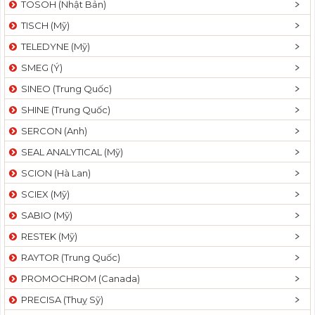
TOSOH (Nhật Bản)
t
TISCH (Mỹ)
i
o
TELEDYNE (Mỹ)
n
SMEG (Ý)
SINEO (Trung Quốc)
SHINE (Trung Quốc)
SERCON (Anh)
SEAL ANALYTICAL (Mỹ)
SCION (Hà Lan)
SCIEX (Mỹ)
SABIO (Mỹ)
RESTEK (Mỹ)
RAYTOR (Trung Quốc)
PROMOCHROM (Canada)
PRECISA (Thuỵ Sỹ)