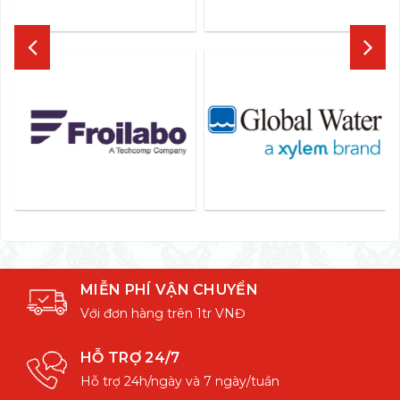
MIỄN PHÍ VẬN CHUYỂN
Với đơn hàng trên 1tr VNĐ
HỖ TRỢ 24/7
Hỗ trợ 24h/ngày và 7 ngày/tuần