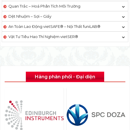
Quan Trắc – Hoá Phân Tích Môi Trường
Dệt Nhuộm – Sợi – Giấy
An Toàn Lao Động vietSAFE® – Nội Thất funiLAB®
Vật Tư Tiêu Hao Thí Nghiệm vietSER®
Hãng phân phối - Đại diện