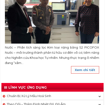
Nước – Phân tích sàng lọc Kim loại nặng bằng S2 PICOFOX
Nước – môi trường thành phần từ hữu cơ đến vô cơ, tiềm năng
cho Nghiên cứu Khoa học Tự nhiên. Nhưng thực trạng ô nhiễm
đang “xâm...
Xem chi tiết
LĨNH VỰC ỨNG DỤNG
Chuẩn Bị Xử Lý Mẫu Hoá Sinh
Theo Dõi – Thẩm Định Nhiệt Độ, Độ Ẩm…