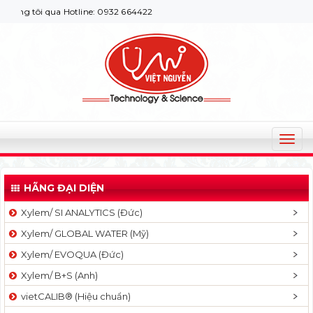
g tôi qua Hotline: 0932 664422
T
o
g
HÃNG ĐẠI DIỆN
g
l
Xylem/ SI ANALYTICS (Đức)
e
Xylem/ GLOBAL WATER (Mỹ)
n
a
Xylem/ EVOQUA (Đức)
v
Xylem/ B+S (Anh)
i
g
vietCALIB® (Hiệu chuẩn)
a