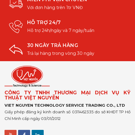
Với đơn hàng trên 1tr VNĐ
HỖ TRỢ 24/7
Hỗ trợ 24h/ngày và 7 ngày/tuần
30 NGÀY TRẢ HÀNG
Trả lại hàng trong vòng 30 ngày
CÔNG TY TNHH THƯƠNG MẠI DỊCH VỤ KỸ
THUẬT VIỆT NGUYỄN
VIET NGUYEN TECHNOLOGY SERVICE TRADING CO., LTD
Giấy phép đăng ký kinh doanh số 0311462335 do sở KHĐT TP Hồ
Chí Minh cấp ngày 03/01/2012