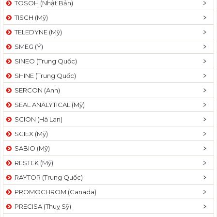
TOSOH (Nhật Bản)
t
TISCH (Mỹ)
i
o
TELEDYNE (Mỹ)
n
SMEG (Ý)
SINEO (Trung Quốc)
SHINE (Trung Quốc)
SERCON (Anh)
SEAL ANALYTICAL (Mỹ)
SCION (Hà Lan)
SCIEX (Mỹ)
SABIO (Mỹ)
RESTEK (Mỹ)
RAYTOR (Trung Quốc)
PROMOCHROM (Canada)
PRECISA (Thuỵ Sỹ)