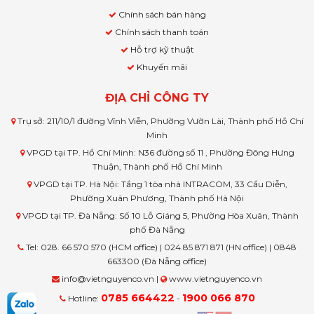
Chính sách bán hàng
Chính sách thanh toán
Hỗ trợ kỹ thuật
Khuyến mãi
ĐỊA CHỈ CÔNG TY
Trụ sở: 211/10/1 đường Vĩnh Viễn, Phường Vườn Lài, Thành phố Hồ Chí
Minh
VPGD tại TP. Hồ Chí Minh: N36 đường số 11 , Phường Đông Hưng
Thuận, Thành phố Hồ Chí Minh
VPGD tại TP. Hà Nội: Tầng 1 tòa nhà INTRACOM, 33 Cầu Diễn,
Phường Xuân Phương, Thành phố Hà Nội
VPGD tại TP. Đà Nẵng: Số 10 Lỗ Giáng 5, Phường Hòa Xuân, Thành
phố Đà Nẵng
Tel: 028. 66 570 570 (HCM office) | 024.85 871 871 (HN office) | 0848
663300 (Đà Nẵng office)
info@vietnguyenco.vn |
www.vietnguyenco.vn
0785 664422
1900 066 870
Hotline:
-