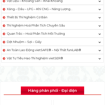
Vật Liệu – Khoáng Sản – Khai Khoáng
Xăng – Dầu – LPG – Khí CNG – Năng Lượng…
Thiết Bị Thí Nghiệm Cơ Bản
Thí Nghiệm Hoá Phân Tích Chuyên Sâu
Quan Trắc – Hoá Phân Tích Môi Trường
Dệt Nhuộm – Sợi – Giấy
An Toàn Lao Động vietSAFE® – Nội Thất funiLAB®
Vật Tư Tiêu Hao Thí Nghiệm vietSER®
Hãng phân phối - Đại diện