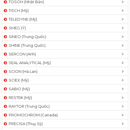
TOSOH (Nhật Bản)
t
TISCH (Mỹ)
i
o
TELEDYNE (Mỹ)
n
SMEG (Ý)
SINEO (Trung Quốc)
SHINE (Trung Quốc)
SERCON (Anh)
SEAL ANALYTICAL (Mỹ)
SCION (Hà Lan)
SCIEX (Mỹ)
SABIO (Mỹ)
RESTEK (Mỹ)
RAYTOR (Trung Quốc)
PROMOCHROM (Canada)
PRECISA (Thuỵ Sỹ)