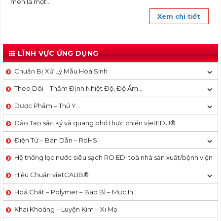
men là một...
Xem chi tiết
LĨNH VỰC ỨNG DỤNG
Chuẩn Bị Xử Lý Mẫu Hoá Sinh
Theo Dõi – Thẩm Định Nhiệt Độ, Độ Ẩm…
Dược Phẩm – Thú Y…
Đào Tạo sắc ký và quang phổ thực chiến vietEDU®
Điện Tử – Bán Dẫn – RoHS
Hệ thống lọc nước siêu sạch RO EDI​​ toà nhà sản xuất/bệnh viện
Hiệu Chuẩn vietCALIB®
Hoá Chất – Polymer – Bao Bì – Mực In…
Khai Khoáng – Luyện Kim – Xi Mạ