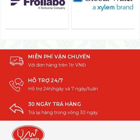
MIỄN PHÍ VẬN CHUYỂN
Với đơn hàng trên 1tr VNĐ
HỖ TRỢ 24/7
Hỗ trợ 24h/ngày và 7 ngày/tuần
30 NGÀY TRẢ HÀNG
Trả lại hàng trong vòng 30 ngày