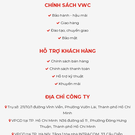
CHÍNH SÁCH VWC
Bảo hành - hậu mãi
Giao hàng
Đào tạo, chuyển giao
Bảo mật
HỖ TRỢ KHÁCH HÀNG
Chính sách bán hàng
Chính sách thanh toán
Hỗ trợ kỹ thuật
Khuyến mãi
ĐỊA CHỈ CÔNG TY
Trụ sở: 211/10/1 đường Vĩnh Viễn, Phường Vườn Lài, Thành phố Hồ Chí
Minh
VPGD tại TP. Hồ Chí Minh: N36 đường số 11 , Phường Đông Hưng
Thuận, Thành phố Hồ Chí Minh
VPGD tại TP. Hà Nội: Tầng 1 tòa nhà INTRACOM, 33 Cầu Diễn,