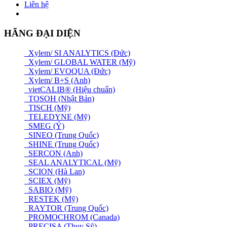
Liên hệ
HÃNG ĐẠI DIỆN
Xylem/ SI ANALYTICS (Đức)
Xylem/ GLOBAL WATER (Mỹ)
Xylem/ EVOQUA (Đức)
Xylem/ B+S (Anh)
vietCALIB® (Hiệu chuẩn)
TOSOH (Nhật Bản)
TISCH (Mỹ)
TELEDYNE (Mỹ)
SMEG (Ý)
SINEO (Trung Quốc)
SHINE (Trung Quốc)
SERCON (Anh)
SEAL ANALYTICAL (Mỹ)
SCION (Hà Lan)
SCIEX (Mỹ)
SABIO (Mỹ)
RESTEK (Mỹ)
RAYTOR (Trung Quốc)
PROMOCHROM (Canada)
PRECISA (Thuỵ Sỹ)