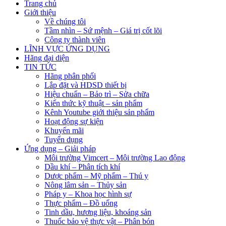
Trang chủ
Giới thiệu
Về chúng tôi
Tầm nhìn – Sứ mệnh – Giá trị cốt lõi
Công ty thành viên
LĨNH VỰC ỨNG DỤNG
Hãng đại diện
TIN TỨC
Hãng phân phối
Lắp đặt và HDSD thiết bị
Hiệu chuẩn – Bảo trì – Sửa chữa
Kiến thức kỹ thuật – sản phẩm
Kênh Youtube giới thiệu sản phẩm
Hoạt động sự kiện
Khuyến mãi
Tuyển dụng
Ứng dụng – Giải pháp
Môi trường Vimcert – Môi trường Lao động
Dầu khí – Phân tích khí
Dược phẩm – Mỹ phẩm – Thú y
Nông lâm sản – Thủy sản
Pháp y – Khoa học hình sự
Thực phẩm – Đồ uống
Tinh dầu, hương liệu, khoáng sản
Thuốc bảo vệ thực vật – Phân bón