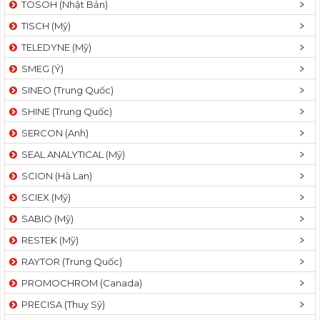
TOSOH (Nhật Bản)
t
TISCH (Mỹ)
i
o
TELEDYNE (Mỹ)
n
SMEG (Ý)
SINEO (Trung Quốc)
SHINE (Trung Quốc)
SERCON (Anh)
SEAL ANALYTICAL (Mỹ)
SCION (Hà Lan)
SCIEX (Mỹ)
SABIO (Mỹ)
RESTEK (Mỹ)
RAYTOR (Trung Quốc)
PROMOCHROM (Canada)
PRECISA (Thuỵ Sỹ)