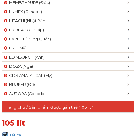
MEMBRAPURE (Đức)
LUMEX (Canada)
HITACHI (Nhật Bản)
FROILABO (Pháp)
EXPECT (Trung Quốc)
ESC (Mỹ)
EDINBURGH (Anh)
DOZA (Nga)
CDS ANALYTICAL (Mỹ)
BRUKER (Đức)
AURORA (Canada)
Trang chủ
/ Sản phẩm được gắn thẻ “105 lít”
105 lít
Tất cả