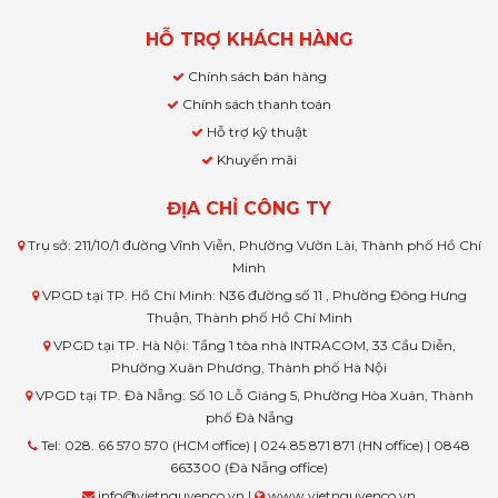
HỖ TRỢ KHÁCH HÀNG
Chính sách bán hàng
Chính sách thanh toán
Hỗ trợ kỹ thuật
Khuyến mãi
ĐỊA CHỈ CÔNG TY
Trụ sở: 211/10/1 đường Vĩnh Viễn, Phường Vườn Lài, Thành phố Hồ Chí
Minh
VPGD tại TP. Hồ Chí Minh: N36 đường số 11 , Phường Đông Hưng
Thuận, Thành phố Hồ Chí Minh
VPGD tại TP. Hà Nội: Tầng 1 tòa nhà INTRACOM, 33 Cầu Diễn,
Phường Xuân Phương, Thành phố Hà Nội
VPGD tại TP. Đà Nẵng: Số 10 Lỗ Giáng 5, Phường Hòa Xuân, Thành
phố Đà Nẵng
Tel: 028. 66 570 570 (HCM office) | 024.85 871 871 (HN office) | 0848
663300 (Đà Nẵng office)
info@vietnguyenco.vn |
www.vietnguyenco.vn