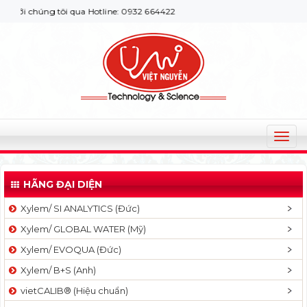
i chúng tôi qua Hotline: 0932 664422
T
o
g
HÃNG ĐẠI DIỆN
g
l
Xylem/ SI ANALYTICS (Đức)
e
Xylem/ GLOBAL WATER (Mỹ)
n
a
Xylem/ EVOQUA (Đức)
v
Xylem/ B+S (Anh)
i
g
vietCALIB® (Hiệu chuẩn)
a