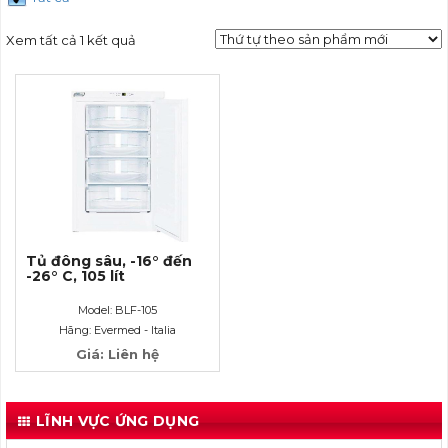
Xem tất cả 1 kết quả
Tủ đông sâu, -16° đến
-26° C, 105 lít
Model: BLF-105
Hãng: Evermed - Italia
Giá: Liên hệ
LĨNH VỰC ỨNG DỤNG