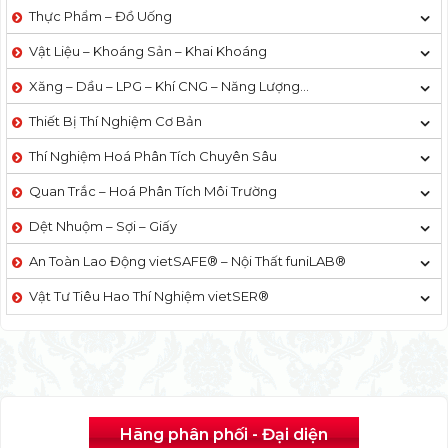
Thực Phẩm – Đồ Uống
Vật Liệu – Khoáng Sản – Khai Khoáng
Xăng – Dầu – LPG – Khí CNG – Năng Lượng…
Thiết Bị Thí Nghiệm Cơ Bản
Thí Nghiệm Hoá Phân Tích Chuyên Sâu
Quan Trắc – Hoá Phân Tích Môi Trường
Dệt Nhuộm – Sợi – Giấy
An Toàn Lao Động vietSAFE® – Nội Thất funiLAB®
Vật Tư Tiêu Hao Thí Nghiệm vietSER®
Hãng phân phối - Đại diện