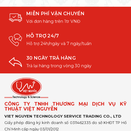
MIỄN PHÍ VẬN CHUYỂN
Với đơn hàng trên 1tr VNĐ
HỖ TRỢ 24/7
Hỗ trợ 24h/ngày và 7 ngày/tuần
30 NGÀY TRẢ HÀNG
Trả lại hàng trong vòng 30 ngày
CÔNG TY TNHH THƯƠNG MẠI DỊCH VỤ KỸ
THUẬT VIỆT NGUYỄN
VIET NGUYEN TECHNOLOGY SERVICE TRADING CO., LTD
Giấy phép đăng ký kinh doanh số 0311462335 do sở KHĐT TP Hồ
Chí Minh cấp ngày 03/01/2012