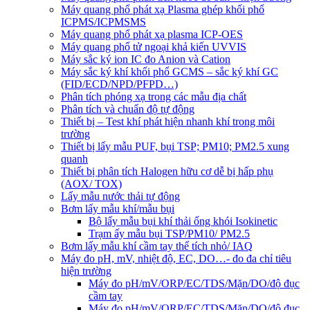
Máy quang phổ phát xạ Plasma ghép khối phổ
ICPMS/ICPMSMS
Máy quang phổ phát xạ plasma ICP-OES
Máy quang phổ tử ngoại khả kiến UVVIS
Máy sắc ký ion IC đo Anion và Cation
Máy sắc ký khí khối phổ GCMS – sắc ký khí GC
(FID/ECD/NPD/PFPD…)
Phân tích phóng xạ trong các mẫu địa chất
Phân tích và chuẩn độ tự động
Thiết bị – Test khí phát hiện nhanh khí trong môi
trường
Thiết bị lấy mẫu PUF, bụi TSP; PM10; PM2.5 xung
quanh
Thiết bị phân tích Halogen hữu cơ dễ bị hấp phụ
(AOX/ TOX)
Lấy mẫu nước thải tự động
Bơm lấy mẫu khí/mẫu bụi
Bộ lấy mẫu bụi khí thải ống khói Isokinetic
Trạm ấy mẫu bụi TSP/PM10/ PM2.5
Bơm lấy mẫu khí cầm tay thể tích nhỏ/ IAQ
Máy đo pH, mV, nhiệt độ, EC, DO…- đo đa chỉ tiêu
hiện trường
Máy đo pH/mV/ORP/EC/TDS/Mặn/DO/độ đục
cầm tay
Máy đo pH/mV/ORP/EC/TDS/Mặn/DO/độ đục