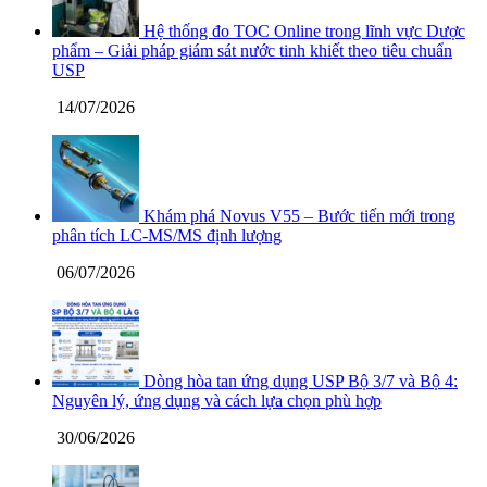
Hệ thống đo TOC Online trong lĩnh vực Dược
phẩm – Giải pháp giám sát nước tinh khiết theo tiêu chuẩn
USP
14/07/2026
Khám phá Novus V55 – Bước tiến mới trong
phân tích LC-MS/MS định lượng
06/07/2026
Dòng hòa tan ứng dụng USP Bộ 3/7 và Bộ 4:
Nguyên lý, ứng dụng và cách lựa chọn phù hợp
30/06/2026