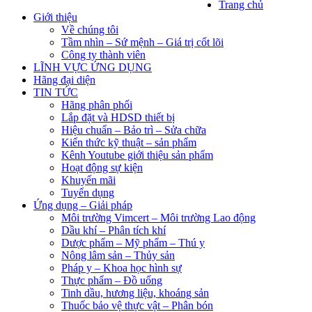
Trang chủ
Giới thiệu
Về chúng tôi
Tầm nhìn – Sứ mệnh – Giá trị cốt lõi
Công ty thành viên
LĨNH VỰC ỨNG DỤNG
Hãng đại diện
TIN TỨC
Hãng phân phối
Lắp đặt và HDSD thiết bị
Hiệu chuẩn – Bảo trì – Sửa chữa
Kiến thức kỹ thuật – sản phẩm
Kênh Youtube giới thiệu sản phẩm
Hoạt động sự kiện
Khuyến mãi
Tuyển dụng
Ứng dụng – Giải pháp
Môi trường Vimcert – Môi trường Lao động
Dầu khí – Phân tích khí
Dược phẩm – Mỹ phẩm – Thú y
Nông lâm sản – Thủy sản
Pháp y – Khoa học hình sự
Thực phẩm – Đồ uống
Tinh dầu, hương liệu, khoáng sản
Thuốc bảo vệ thực vật – Phân bón