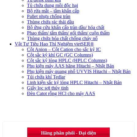
Tủ chứa dung môi độc hại
Bộ rửa mắt – tắm khẩn cấp
Pallet nhựa chống tràn
Thùng chứa rác thải dầu
Bộ ứng cứu khẩn cấp tràn dầu/ hóa chất
Phao thấm/ tấm thấm/ gối thấm/ cuộn thấm
Thùng chứa hóa chất chống cháy nổ
Vật Tư Tiêu Hao Thí Nghiệm vietSER®
Cột Anion – Cột Cation cho sắc ký IC
Cột sắc ký khí GC (GC Columns)
Cột sắc ký lỏng HPLC (HPLC Columns)
Phụ kiện máy AAS hãng Hitachi – Nhật Bản
Phụ kiện máy quang phổ UVVIS Hitachi – Nhật Bản
Túi chứa khí Tedlar
Linh kiện sắc ký lỏng HPLC Hitachi – Nhật Bản
Giấy lọc sợi thủy tinh
Đèn Catot rỗng HCl cho máy AAS
Hãng phân phối - Đại diện