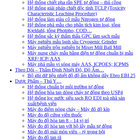
Hệ thống chiết pha rắn SPE tự động – thủ công
Hệ thống giải pháp chiết độc tính TCLP (Toxicity
Characteristic Leaching Procedure)
Hệ thống làm giàu cô mẫu Nitrogen tự động
Hệ thống phá mẫu cho phân tích kim loại, tổng
Kjeldahl, tổng Photpho, COD…
Hệ thống sắc ký thẩm thấu GPC làm sạch mẫu
Máy nghiền mẫu lạnh sâu Cryogenic Grinder
Máy nghiền trộn nghiền bi Mixer Mill Ball Mill
Máy nung chảy mẫu bằng điện tự động chuẩn bị mẫu
XRF/ ICP/ AAS
Máy phá mẫu vi sóng máy AAS, ICPOES; ICPMS
Theo Dõi – Thẩm Định Nhiệt Độ, Độ Ẩm…
Bộ ghi dữ liệu nhiệt độ độ ẩm không dây Ebro EBI 25
Dược Phẩm – Thú Y…
Hệ thống chuẩn bị môi trường tự động
Hệ thống hòa tan dòng chảy tự động theo USP4
Hệ thống lọc nước siêu sạch RO EDI​​ toà nhà sản
xuất/bệnh viện
Máy đo điểm nóng chảy – Máy đô độ kín
Máy đo độ cứng viên thuốc
Máy đo độ hòa tan 8 – 14 vị trí
Máy đo độ hòa tan với bộ lấy mẫu tự động
Máy đo độ mài mòn viên – tỷ trọng bột
Máy đo độ tan rã