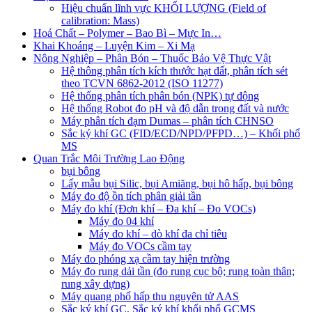
Hiệu chuẩn lĩnh vực KHỐI LƯỢNG (Field of
calibration: Mass)
Hoá Chất – Polymer – Bao Bì – Mực In…
Khai Khoáng – Luyện Kim – Xi Mạ
Nông Nghiệp – Phân Bón – Thuốc Bảo Vệ Thực Vật
Hệ thông phân tích kích thước hạt đất, phân tích sét
theo TCVN 6862-2012 (ISO 11277)
Hệ thống phân tích phân bón (NPK) tự động
Hệ thống Robot đo pH và độ dẫn trong đất và nước
Máy phân tích đạm Dumas – phân tích CHNSO
Sắc ký khí GC (FID/ECD/NPD/PFPD…) – Khối phổ
MS
Quan Trắc Môi Trường Lao Động
bụi bông
Lấy mẫu bụi Silic, bụi Amiăng, bụi hô hấp, bụi bông
Máy đo độ ồn tích phân giải tần
Máy đo khí (Đơn khí – Đa khí – Đo VOCs)
Máy đo 04 khí
Máy đo khí – dò khí đa chỉ tiêu
Máy đo VOCs cầm tay
Máy đo phóng xạ cầm tay hiện trường
Máy đo rung dải tần (đo rung cục bộ; rung toàn thân;
rung xây dựng)
Máy quang phổ hấp thu nguyên tử AAS
Sắc ký khí GC, Sắc ký khí khối phổ GCMS