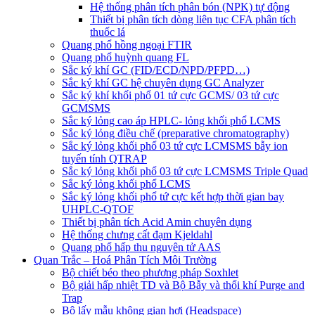
Hệ thống phân tích phân bón (NPK) tự động
Thiết bị phân tích dòng liên tục CFA phân tích
thuốc lá
Quang phổ hồng ngoại FTIR
Quang phổ huỳnh quang FL
Sắc ký khí GC (FID/ECD/NPD/PFPD…)
Sắc ký khí GC hệ chuyên dụng GC Analyzer
Sắc ký khí khối phổ 01 tứ cực GCMS/ 03 tứ cực
GCMSMS
Sắc ký lỏng cao áp HPLC- lỏng khối phổ LCMS
Sắc ký lỏng điều chế (preparative chromatography)
Sắc ký lỏng khối phổ 03 tứ cực LCMSMS bẫy ion
tuyến tính QTRAP
Sắc ký lỏng khối phổ 03 tứ cực LCMSMS Triple Quad
Sắc ký lỏng khối phổ LCMS
Sắc ký lỏng khối phổ tứ cực kết hợp thời gian bay
UHPLC-QTOF
Thiết bị phân tích Acid Amin chuyên dụng
Hệ thống chưng cất đạm Kjeldahl
Quang phổ hấp thu nguyên tử AAS
Quan Trắc – Hoá Phân Tích Môi Trường
Bộ chiết béo theo phương pháp Soxhlet
Bộ giải hấp nhiệt TD và Bộ Bẫy và thổi khí Purge and
Trap
Bộ lấy mẫu không gian hơi (Headspace)