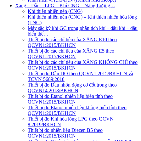
Xăng – Dầu – LPG – Khí CNG – Năng Lượng…
Khí thiên nhiên nén (CNG)
Khí thiên nhiên nén (CNG) – Khí thiên nhiên hóa lỏng
(LNG)
Máy sắc ký khí GC trong phân tích khí – dầu khí – dầu
biến thế…
Thiết bị đo các chỉ tiêu của XĂNG E10 theo
QCVN1:2015/BKHCN
Thiết bị đo các chỉ tiêu của XĂNG E5 theo
QCVN1:2015/BKHCN
Thiết bị đo các chỉ tiêu của XĂNG KHÔNG CHÌ theo
QCVN1:2015/BKHCN
Thiết bị đo Dầu DO theo QCVN1:2015/BKHCN và
TCVN 5689:2018
Thiết bị đo Dầu nhờn động cơ đốt trong theo
QCVN14:2018/BKHCN
Thiết bị đo Etanol nhiên liệu biến tính theo
QCVN1:2015/BKHCN
Thiết bị đo Etanol nhiên liệu không biến tính theo
QCVN1:2015/BKHCN
Thiết bị đo Khí hóa lỏng LPG theo QCVN
8:2019/BKHCN
Thiết bị đo nhiên liệu Diezen B5 theo
QCVN1:2015/BKHCN