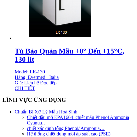
Tủ Bảo Quản Mẫu +0° Đến +15°C,
130 lít
Model: LR-130
Hãng: Evermed - Italia
Giá: Liên hệ
Đọc tiếp
CHI TIẾT
LĨNH VỰC ỨNG DỤNG
Chuẩn Bị Xử Lý Mẫu Hoá Sinh
Chiết dầu mỡ EPA1664_chiết mẫu Phenol Ammonia
Cyanua…
chiết xác định tổng Phenol/ Ammonia…
Hệ thống chiết dung môi áp suất cao (PSE)