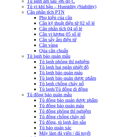
Tủ lạnh âm sâu -86 độ C
Tủ vi khí hậu – Humidity (Stability)
Cân phân tích PTN
Phụ kiện của cân
Cân kỹ thuật điện tử 02 số lẻ
Cân phân tích 04 số lẻ
Cân vi lượng 05 số lẻ
Cân sấy ẩm điện tử
Cân vàng
Qủa cân chuẩn
Tủ lạnh bảo quản mẫu
Tủ lạnh phòng thí nghiệm
Tủ lạnh hai ngăn nhiệt độ
Tủ lạnh bảo quản máu
Tủ lạnh bảo quản dược phẩm
Tủ lạnh chống cháy nổ
Tủ lạnh/Tủ đông di động
Tủ đông bảo quản mẫu
Tủ đông bảo quản dược phẩm
Tủ đông bảo quản máu
Tủ đông phòng thí nghiệm
Tủ đông chống cháy nổ
Tủ đông, tủ lạnh âm sâu
Tủ bảo quản xác
Máy làm đá viên / đá tuyết