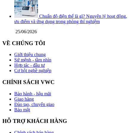
Chuẩn độ điện thế là gì? Nguyên lý hoạt động,
ưu điểm và ứng dụng trong phòng thí nghiệm
25/06/2026
VỀ CHÚNG TÔI
Giới thiệu chung
Sứ mệnh - tầm nhìn
Hợp tác - đầu tư
Cơ hội nghề nghiệp
CHÍNH SÁCH VWC
Bảo hành - hậu mãi
Giao hàng
Đào tạo, chuyển giao
Bảo mật
HỖ TRỢ KHÁCH HÀNG
Chính sách bán hàng