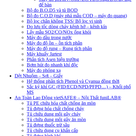
để bàn
Bộ đo B.O.D5 và tủ BOD
Bộ đo C.O.D (máy phá mẫu COD – máy đo quang)
Bộ lọc chân không TSS/ Bộ lọc vi sinh
Đo lưu tốc dòng chảy kênh hở – kênh kín
Lấy mẫu SO2/CO/NOx ống khói
Máy đo dầu trong nước
Máy đo độ ồn – ồn tích phân
Máy đo độ rung – Rung tích phân
Máy khuấy Jartest
Phân tích Asen hiện trường
Bơm hút đo nhanh khí độc
Máy đo phóng xạ
Dệt Nhuộm – Sợi – Giấy
Hệ thống phân tích Phenol và Cyanua đồng thời
Sắc ký khí GC (FID/ECD/NPD/PFPD…) – Khối phổ
MS
An Toàn Lao Động vietSAFE® – Nội Thất funiLAB®
Tủ PE chứa hóa chất chống ăn mòn
Tủ đựng hóa chất chống cháy
Tủ chứa dung môi gây cháy
Tủ chứa dung môi gây ăn mòn
Tủ đựng thuốc trừ sâu
Tủ chứa dụng cụ khẩn cấp
Tủ đựng bình khí