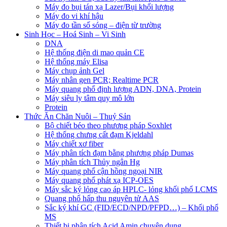
Máy đo bụi tán xạ Lazer/Bụi khối lượng
Máy đo vi khí hậu
Máy đo tần số sóng – điện từ trường
Sinh Học – Hoá Sinh – Vi Sinh
DNA
Hệ thống điện di mao quản CE
Hệ thống máy Elisa
Máy chụp ảnh Gel
Máy nhân gen PCR; Realtime PCR
Máy quang phổ định lượng ADN, DNA, Protein
Máy siêu ly tâm quy mô lớn
Protein
Thức Ăn Chăn Nuôi – Thuỷ Sản
Bộ chiết béo theo phương pháp Soxhlet
Hệ thống chưng cất đạm Kjeldahl
Máy chiết xơ fiber
Máy phân tích đạm bằng phương pháp Dumas
Máy phân tích Thủy ngân Hg
Máy quang phổ cận hồng ngoại NIR
Máy quang phổ phát xạ ICP-OES
Máy sắc ký lỏng cao áp HPLC- lỏng khối phổ LCMS
Quang phổ hấp thu nguyên tử AAS
Sắc ký khí GC (FID/ECD/NPD/PFPD…) – Khối phổ
MS
Thiết bị phân tích Acid Amin chuyên dụng