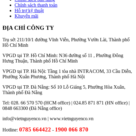
Chính sách thanh toán
Hỗ trợ kỹ thuật
Khuyến mãi
ĐỊA CHỈ CÔNG TY
Trụ sở: 211/10/1 đường Vĩnh Viễn, Phường Vườn Lài, Thành phố
Hồ Chí Minh
VPGD tại TP. Hồ Chí Minh: N36 đường số 11 , Phường Đông
Hưng Thuận, Thành phố Hồ Chí Minh
VPGD tại TP. Hà Nội: Tầng 1 tòa nhà INTRACOM, 33 Cầu Diễn,
Phường Xuân Phương, Thành phố Hà Nội
VPGD tại TP. Đà Nẵng: Số 10 Lỗ Giáng 5, Phường Hòa Xuân,
Thành phố Đà Nẵng
Tel: 028. 66 570 570 (HCM office) | 024.85 871 871 (HN office) |
0848 663300 (Đà Nẵng office)
info@vietnguyenco.vn |
www.vietnguyenco.vn
0785 664422
1900 066 870
Hotline:
-