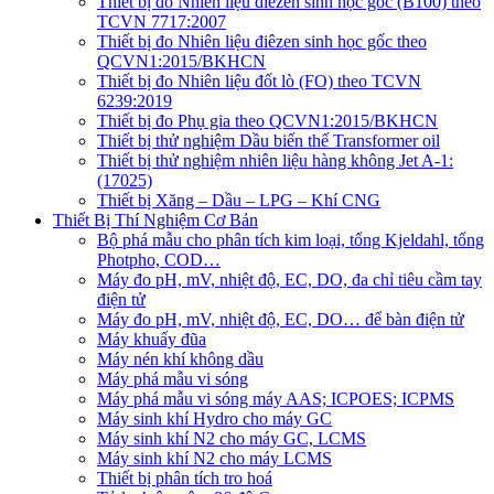
Thiết bị đo Nhiên liệu điêzen sinh học gốc (B100) theo
TCVN 7717:2007
Thiết bị đo Nhiên liệu điêzen sinh học gốc theo
QCVN1:2015/BKHCN
Thiết bị đo Nhiên liệu đốt lò (FO) theo TCVN
6239:2019
Thiết bị đo Phụ gia theo QCVN1:2015/BKHCN
Thiết bị thử nghiệm Dầu biến thế Transformer oil
Thiết bị thử nghiệm nhiên liệu hàng không Jet A-1:
(17025)
Thiết bị Xăng – Dầu – LPG – Khí CNG
Thiết Bị Thí Nghiệm Cơ Bản
Bộ phá mẫu cho phân tích kim loại, tổng Kjeldahl, tổng
Photpho, COD…
Máy đo pH, mV, nhiệt độ, EC, DO, đa chỉ tiêu cầm tay
điện tử
Máy đo pH, mV, nhiệt độ, EC, DO… để bàn điện tử
Máy khuấy đũa
Máy nén khí không dầu
Máy phá mẫu vi sóng
Máy phá mẫu vi sóng máy AAS; ICPOES; ICPMS
Máy sinh khí Hydro cho máy GC
Máy sinh khí N2 cho máy GC, LCMS
Máy sinh khí N2 cho máy LCMS
Thiết bị phân tích tro hoá