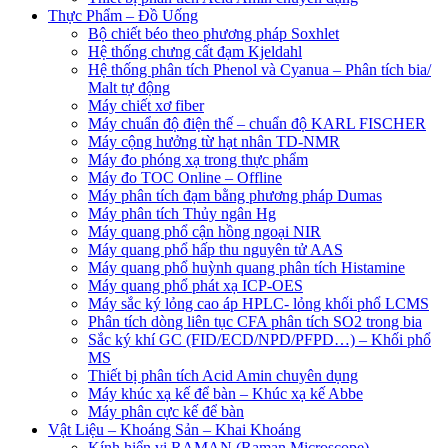
Thực Phẩm – Đồ Uống
Bộ chiết béo theo phương pháp Soxhlet
Hệ thống chưng cất đạm Kjeldahl
Hệ thống phân tích Phenol và Cyanua – Phân tích bia/
Malt tự động
Máy chiết xơ fiber
Máy chuẩn độ điện thế – chuẩn độ KARL FISCHER
Máy cộng hưởng từ hạt nhân TD-NMR
Máy đo phóng xạ trong thực phẩm
Máy đo TOC Online – Offline
Máy phân tích đạm bằng phương pháp Dumas
Máy phân tích Thủy ngân Hg
Máy quang phổ cận hồng ngoại NIR
Máy quang phổ hấp thu nguyên tử AAS
Máy quang phổ huỳnh quang phân tích Histamine
Máy quang phổ phát xạ ICP-OES
Máy sắc ký lỏng cao áp HPLC- lỏng khối phổ LCMS
Phân tích dòng liên tục CFA phân tích SO2 trong bia
Sắc ký khí GC (FID/ECD/NPD/PFPD…) – Khối phổ
MS
Thiết bị phân tích Acid Amin chuyên dụng
Máy khúc xạ kế để bàn – Khúc xạ kế Abbe
Máy phân cực kế để bàn
Vật Liệu – Khoáng Sản – Khai Khoáng
Kính hiển vi RAMAN (Raman Microscope)