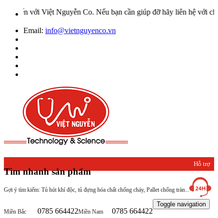
i Việt Nguyễn Co. Nếu bạn cần giúp đỡ hãy liên hệ với chúng tôi qu
Email:
info@vietnguyenco.vn
Hỗ trợ
Tìm nhanh sản phẩm
khách
Gợi ý tìm kiếm: Tủ hút khí độc, tủ đựng hóa chất chống cháy, Pallet chống tràn...
hàng
Toggle navigation
0785 664422
0785 664422
Miền Bắc
Miền Nam