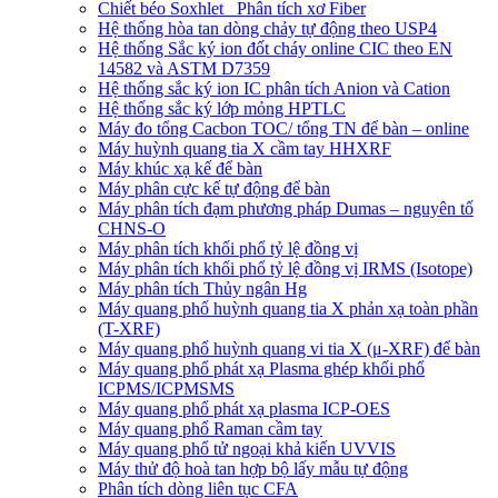
Chiết béo Soxhlet_ Phân tích xơ Fiber
Hệ thống hòa tan dòng chảy tự động theo USP4
Hệ thống Sắc ký ion đốt cháy online CIC theo EN
14582 và ASTM D7359
Hệ thống sắc ký ion IC phân tích Anion và Cation
Hệ thống sắc ký lớp mỏng HPTLC
Máy đo tổng Cacbon TOC/ tổng TN để bàn – online
Máy huỳnh quang tia X cầm tay HHXRF
Máy khúc xạ kế để bàn
Máy phân cực kế tự động để bàn
Máy phân tích đạm phương pháp Dumas – nguyên tố
CHNS-O
Máy phân tích khối phổ tỷ lệ đồng vị
Máy phân tích khối phổ tỷ lệ đồng vị IRMS (Isotope)
Máy phân tích Thủy ngân Hg
Máy quang phổ huỳnh quang tia X phản xạ toàn phần
(T-XRF)
Máy quang phổ huỳnh quang vi tia X (μ-XRF) để bàn
Máy quang phổ phát xạ Plasma ghép khối phổ
ICPMS/ICPMSMS
Máy quang phổ phát xạ plasma ICP-OES
Máy quang phổ Raman cầm tay
Máy quang phổ tử ngoại khả kiến UVVIS
Máy thử độ hoà tan hợp bộ lấy mẫu tự động
Phân tích dòng liên tục CFA