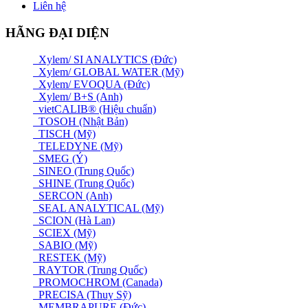
Liên hệ
HÃNG ĐẠI DIỆN
Xylem/ SI ANALYTICS (Đức)
Xylem/ GLOBAL WATER (Mỹ)
Xylem/ EVOQUA (Đức)
Xylem/ B+S (Anh)
vietCALIB® (Hiệu chuẩn)
TOSOH (Nhật Bản)
TISCH (Mỹ)
TELEDYNE (Mỹ)
SMEG (Ý)
SINEO (Trung Quốc)
SHINE (Trung Quốc)
SERCON (Anh)
SEAL ANALYTICAL (Mỹ)
SCION (Hà Lan)
SCIEX (Mỹ)
SABIO (Mỹ)
RESTEK (Mỹ)
RAYTOR (Trung Quốc)
PROMOCHROM (Canada)
PRECISA (Thuỵ Sỹ)
MEMBRAPURE (Đức)