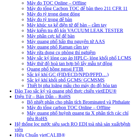
Máy đo TOC Online – Offline
Máy đo tổng Cacbon TOC để bàn theo 211 CFR 11
Máy đo tỷ trọng dạng đóng
Máy đo tỷ trọng để bàn
Máy khúc xạ kế điện tử để bàn – cầm tay
Máy kiểm tra độ kín VACUUM LEAK TESTER
Máy phân cực kế để bàn
Máy quang phổ hấp thu nguyên tử AAS
Máy quang phổ Raman cầm tay
Máy rửa dụng cụ phòng thí nghiệm
Máy sắc ký lỏng cao áp HPLC- lỏng khối phổ LCMS
Máy thử độ hoà tan hợp bộ lấy mẫu tự động
Quang phổ hồng ngoại FTIR
Sắc ký khí GC (FID/ECD/NPD/PFPD…)
Sắc ký khí khối phổ GCMS/ GCMSMS
Thiết bị pha loãng mẫu cho máy đo độ hòa tan
Đào Tạo sắc ký và quang phổ thực chiến vietEDU®
Điện Tử – Bán Dẫn – RoHS
Bộ nhiệt phân cho phân tích Brominated và Phthalate
Máy đo tổng carbon TOC Online – Offline
Máy quang phổ huỳnh quang tia X phân tích các chỉ
tiêu RoHS
Hệ thống lọc nước siêu sạch RO EDI​​ toà nhà sản xuất/bệnh
viện
Hiệu Chuẩn vietCALIB®