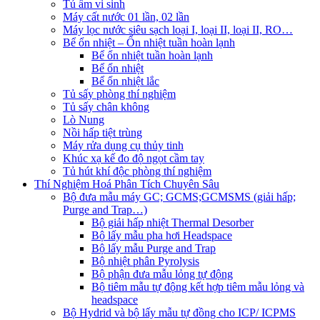
Tủ ấm vi sinh
Máy cất nước 01 lần, 02 lần
Máy lọc nước siêu sạch loại I, loại II, loại II, RO…
Bể ổn nhiệt – Ổn nhiệt tuần hoàn lạnh
Bể ổn nhiệt tuần hoàn lạnh
Bể ổn nhiệt
Bể ổn nhiệt lắc
Tủ sấy phòng thí nghiệm
Tủ sấy chân không
Lò Nung
Nồi hấp tiệt trùng
Máy rửa dụng cụ thủy tinh
Khúc xạ kế đo độ ngọt cầm tay
Tủ hút khí độc phòng thí nghiệm
Thí Nghiệm Hoá Phân Tích Chuyên Sâu
Bộ đưa mẫu máy GC; GCMS;GCMSMS (giải hấp;
Purge and Trap…)
Bộ giải hấp nhiệt Thermal Desorber
Bộ lấy mẫu pha hơi Headspace
Bộ lấy mẫu Purge and Trap
Bộ nhiệt phân Pyrolysis
Bộ phận đưa mẫu lỏng tự động
Bộ tiêm mẫu tự động kết hợp tiêm mẫu lỏng và
headspace
Bộ Hydrid và bộ lấy mẫu tự đồng cho ICP/ ICPMS