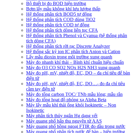
Bộ thiết bị đo BOD hiện trường
Bơm lấy mẫu không khí lưu lượng thấp
Hệ thống phân tích BOD5 tự động
Hệ thống phân tích COD dùng TiO2
Hệ thống phân tích COD tự động
Hệ thống phân tích dòng liên tục CFA
Hệ thống phân tích Phenol và Cyanua (hệ thống phân
tích dòng CFA)
Hệ thống phân tích rời rạc Discrete Analyzer
Hệ thống sắc ký ion IC phân tích Anion và Cation
Lấy mẫu dioxin trong môi trường xung quanh
Máy đo nhanh khí thải – Bình khí chuẩn hiệu chuẩn
Máy đo O3 CO SO2 NOx H2S NH3 xung quanh
Máy đo pH, mV, nhiệt độ, EC, DO – đa chỉ tiêu để bàn
điện tử
Máy đo pH, mV, nhiệt độ, EC, DO…- đo đa chỉ tiêu
cầm tay điện tử
Máy đo tổng carbon TOC/ TNb mẫu lỏng; mẫu rắn
Máy đo tổng họat độ phóng xạ Alpha Beta
Máy lấy mẫu khí thải ống khói Isokinetic – Non
Isokinetic
Máy phân tích thủy ngân Hg dạng vết
Máy quang phổ hấp thu nguyên tử AAS
Máy quang phổ hồng ngoại FTIR đo dầu trong nước
Máy quang phổ phân tích nước để bàn – hiện trường