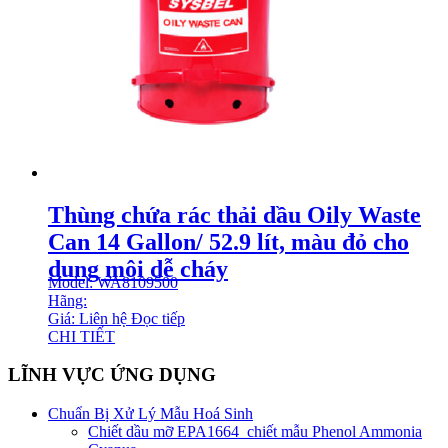
Thùng chứa rác thải dầu Oily Waste
Can 14 Gallon/ 52.9 lít, màu đỏ cho
dung môi dễ cháy
Model: WA8109500
Hãng:
Giá: Liên hệ
Đọc tiếp
CHI TIẾT
LĨNH VỰC ỨNG DỤNG
Chuẩn Bị Xử Lý Mẫu Hoá Sinh
Chiết dầu mỡ EPA1664_chiết mẫu Phenol Ammonia