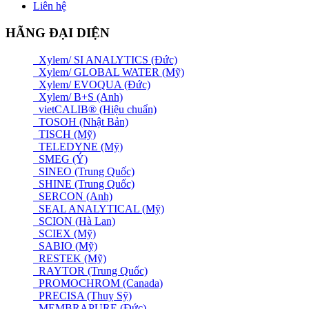
Liên hệ
HÃNG ĐẠI DIỆN
Xylem/ SI ANALYTICS (Đức)
Xylem/ GLOBAL WATER (Mỹ)
Xylem/ EVOQUA (Đức)
Xylem/ B+S (Anh)
vietCALIB® (Hiệu chuẩn)
TOSOH (Nhật Bản)
TISCH (Mỹ)
TELEDYNE (Mỹ)
SMEG (Ý)
SINEO (Trung Quốc)
SHINE (Trung Quốc)
SERCON (Anh)
SEAL ANALYTICAL (Mỹ)
SCION (Hà Lan)
SCIEX (Mỹ)
SABIO (Mỹ)
RESTEK (Mỹ)
RAYTOR (Trung Quốc)
PROMOCHROM (Canada)
PRECISA (Thuỵ Sỹ)
MEMBRAPURE (Đức)