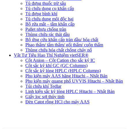
Tủ đựng thuốc trừ sâu
Tủ chứa dụng cụ khẩn cấp
Tủ đựng bình khí
Tủ chứa dung môi độc hại
Bộ rửa mắt – tắm khẩn cấp
Pallet nhựa chống tràn
Thùng chứa rác thải dầu
Bộ ứng cứu khẩn cấp tràn dầu/ hóa chất
Phao thấm/ tấm thấm/ gối thấm/ cuộn thấm
Thùng chứa hóa chất chống cháy nổ
Vật Tư Tiêu Hao Thí Nghiệm vietSER®
Cột Anion – Cột Cation cho sắc ký IC
Cột sắc ký khí GC (GC Columns)
Cột sắc ký lỏng HPLC (HPLC Columns)
Phụ kiện máy AAS hãng Hitachi – Nhật Bản
Phụ kiện máy quang phổ UVVIS Hitachi – Nhật Bản
Túi chứa khí Tedlar
Linh kiện sắc ký lỏng HPLC Hitachi – Nhật Bản
Giấy lọc sợi thủy tinh
Đèn Catot rỗng HCl cho máy AAS