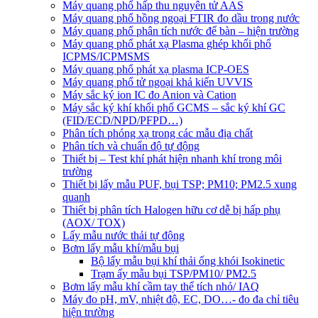
Máy quang phổ hấp thu nguyên tử AAS
Máy quang phổ hồng ngoại FTIR đo dầu trong nước
Máy quang phổ phân tích nước để bàn – hiện trường
Máy quang phổ phát xạ Plasma ghép khối phổ
ICPMS/ICPMSMS
Máy quang phổ phát xạ plasma ICP-OES
Máy quang phổ tử ngoại khả kiến UVVIS
Máy sắc ký ion IC đo Anion và Cation
Máy sắc ký khí khối phổ GCMS – sắc ký khí GC
(FID/ECD/NPD/PFPD…)
Phân tích phóng xạ trong các mẫu địa chất
Phân tích và chuẩn độ tự động
Thiết bị – Test khí phát hiện nhanh khí trong môi
trường
Thiết bị lấy mẫu PUF, bụi TSP; PM10; PM2.5 xung
quanh
Thiết bị phân tích Halogen hữu cơ dễ bị hấp phụ
(AOX/ TOX)
Lấy mẫu nước thải tự động
Bơm lấy mẫu khí/mẫu bụi
Bộ lấy mẫu bụi khí thải ống khói Isokinetic
Trạm ấy mẫu bụi TSP/PM10/ PM2.5
Bơm lấy mẫu khí cầm tay thể tích nhỏ/ IAQ
Máy đo pH, mV, nhiệt độ, EC, DO…- đo đa chỉ tiêu
hiện trường