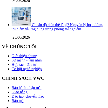
30/06/2026
Chuẩn độ điện thế là gì? Nguyên lý hoạt động,
ưu điểm và ứng dụng trong phòng thí nghiệm
25/06/2026
VỀ CHÚNG TÔI
Giới thiệu chung
Sứ mệnh - tầm nhìn
Hợp tác - đầu tư
Cơ hội nghề nghiệp
CHÍNH SÁCH VWC
Bảo hành - hậu mãi
Giao hàng
Đào tạo, chuyển giao
Bảo mật