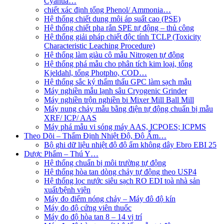
Cyanua…
chiết xác định tổng Phenol/ Ammonia…
Hệ thống chiết dung môi áp suất cao (PSE)
Hệ thống chiết pha rắn SPE tự động – thủ công
Hệ thống giải pháp chiết độc tính TCLP (Toxicity
Characteristic Leaching Procedure)
Hệ thống làm giàu cô mẫu Nitrogen tự động
Hệ thống phá mẫu cho phân tích kim loại, tổng
Kjeldahl, tổng Photpho, COD…
Hệ thống sắc ký thẩm thấu GPC làm sạch mẫu
Máy nghiền mẫu lạnh sâu Cryogenic Grinder
Máy nghiền trộn nghiền bi Mixer Mill Ball Mill
Máy nung chảy mẫu bằng điện tự động chuẩn bị mẫu
XRF/ ICP/ AAS
Máy phá mẫu vi sóng máy AAS, ICPOES; ICPMS
Theo Dõi – Thẩm Định Nhiệt Độ, Độ Ẩm…
Bộ ghi dữ liệu nhiệt độ độ ẩm không dây Ebro EBI 25
Dược Phẩm – Thú Y…
Hệ thống chuẩn bị môi trường tự động
Hệ thống hòa tan dòng chảy tự động theo USP4
Hệ thống lọc nước siêu sạch RO EDI​​ toà nhà sản
xuất/bệnh viện
Máy đo điểm nóng chảy – Máy đô độ kín
Máy đo độ cứng viên thuốc
Máy đo độ hòa tan 8 – 14 vị trí