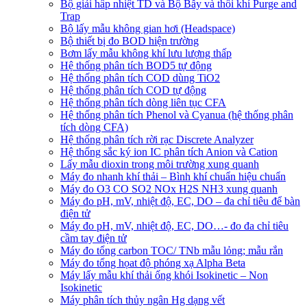
Bộ giải hấp nhiệt TD và Bộ Bẫy và thổi khí Purge and
Trap
Bộ lấy mẫu không gian hơi (Headspace)
Bộ thiết bị đo BOD hiện trường
Bơm lấy mẫu không khí lưu lượng thấp
Hệ thống phân tích BOD5 tự động
Hệ thống phân tích COD dùng TiO2
Hệ thống phân tích COD tự động
Hệ thống phân tích dòng liên tục CFA
Hệ thống phân tích Phenol và Cyanua (hệ thống phân
tích dòng CFA)
Hệ thống phân tích rời rạc Discrete Analyzer
Hệ thống sắc ký ion IC phân tích Anion và Cation
Lấy mẫu dioxin trong môi trường xung quanh
Máy đo nhanh khí thải – Bình khí chuẩn hiệu chuẩn
Máy đo O3 CO SO2 NOx H2S NH3 xung quanh
Máy đo pH, mV, nhiệt độ, EC, DO – đa chỉ tiêu để bàn
điện tử
Máy đo pH, mV, nhiệt độ, EC, DO…- đo đa chỉ tiêu
cầm tay điện tử
Máy đo tổng carbon TOC/ TNb mẫu lỏng; mẫu rắn
Máy đo tổng họat độ phóng xạ Alpha Beta
Máy lấy mẫu khí thải ống khói Isokinetic – Non
Isokinetic
Máy phân tích thủy ngân Hg dạng vết