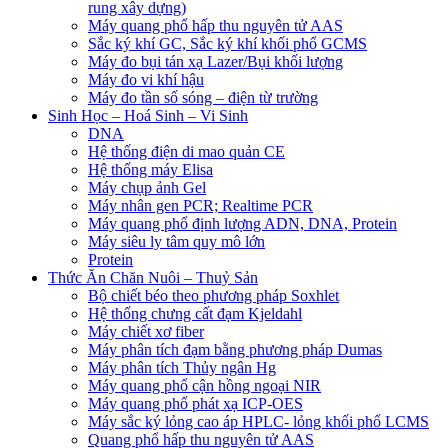
rung xây dựng)
Máy quang phổ hấp thu nguyên tử AAS
Sắc ký khí GC, Sắc ký khí khối phổ GCMS
Máy đo bụi tán xạ Lazer/Bụi khối lượng
Máy đo vi khí hậu
Máy đo tần số sóng – điện từ trường
Sinh Học – Hoá Sinh – Vi Sinh
DNA
Hệ thống điện di mao quản CE
Hệ thống máy Elisa
Máy chụp ảnh Gel
Máy nhân gen PCR; Realtime PCR
Máy quang phổ định lượng ADN, DNA, Protein
Máy siêu ly tâm quy mô lớn
Protein
Thức Ăn Chăn Nuôi – Thuỷ Sản
Bộ chiết béo theo phương pháp Soxhlet
Hệ thống chưng cất đạm Kjeldahl
Máy chiết xơ fiber
Máy phân tích đạm bằng phương pháp Dumas
Máy phân tích Thủy ngân Hg
Máy quang phổ cận hồng ngoại NIR
Máy quang phổ phát xạ ICP-OES
Máy sắc ký lỏng cao áp HPLC- lỏng khối phổ LCMS
Quang phổ hấp thu nguyên tử AAS