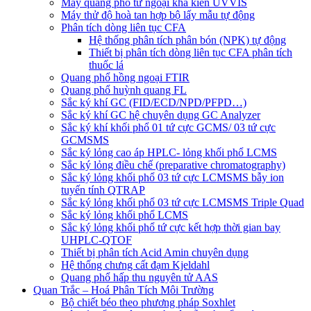
Máy quang phổ tử ngoại khả kiến UVVIS
Máy thử độ hoà tan hợp bộ lấy mẫu tự động
Phân tích dòng liên tục CFA
Hệ thống phân tích phân bón (NPK) tự động
Thiết bị phân tích dòng liên tục CFA phân tích
thuốc lá
Quang phổ hồng ngoại FTIR
Quang phổ huỳnh quang FL
Sắc ký khí GC (FID/ECD/NPD/PFPD…)
Sắc ký khí GC hệ chuyên dụng GC Analyzer
Sắc ký khí khối phổ 01 tứ cực GCMS/ 03 tứ cực
GCMSMS
Sắc ký lỏng cao áp HPLC- lỏng khối phổ LCMS
Sắc ký lỏng điều chế (preparative chromatography)
Sắc ký lỏng khối phổ 03 tứ cực LCMSMS bẫy ion
tuyến tính QTRAP
Sắc ký lỏng khối phổ 03 tứ cực LCMSMS Triple Quad
Sắc ký lỏng khối phổ LCMS
Sắc ký lỏng khối phổ tứ cực kết hợp thời gian bay
UHPLC-QTOF
Thiết bị phân tích Acid Amin chuyên dụng
Hệ thống chưng cất đạm Kjeldahl
Quang phổ hấp thu nguyên tử AAS
Quan Trắc – Hoá Phân Tích Môi Trường
Bộ chiết béo theo phương pháp Soxhlet