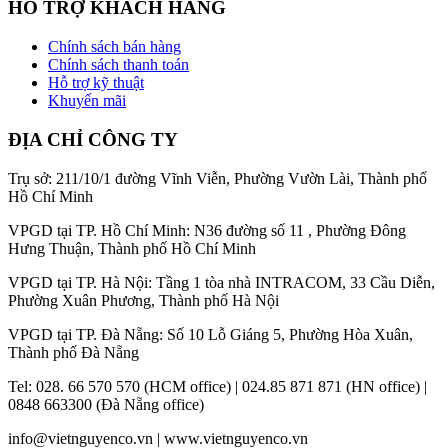
HỖ TRỢ KHÁCH HÀNG
Chính sách bán hàng
Chính sách thanh toán
Hỗ trợ kỹ thuật
Khuyến mãi
ĐỊA CHỈ CÔNG TY
Trụ sở: 211/10/1 đường Vĩnh Viễn, Phường Vườn Lài, Thành phố
Hồ Chí Minh
VPGD tại TP. Hồ Chí Minh: N36 đường số 11 , Phường Đông
Hưng Thuận, Thành phố Hồ Chí Minh
VPGD tại TP. Hà Nội: Tầng 1 tòa nhà INTRACOM, 33 Cầu Diễn,
Phường Xuân Phương, Thành phố Hà Nội
VPGD tại TP. Đà Nẵng: Số 10 Lỗ Giáng 5, Phường Hòa Xuân,
Thành phố Đà Nẵng
Tel: 028. 66 570 570 (HCM office) | 024.85 871 871 (HN office) |
0848 663300 (Đà Nẵng office)
info@vietnguyenco.vn |
www.vietnguyenco.vn