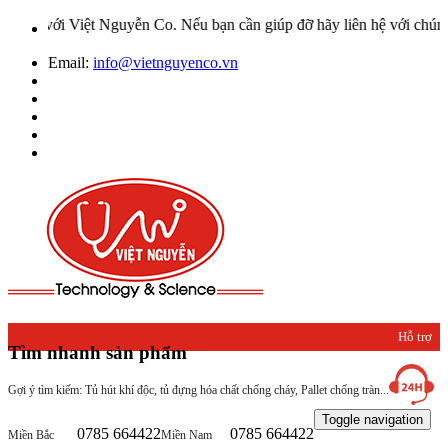
i Việt Nguyễn Co. Nếu bạn cần giúp đỡ hãy liên hệ với chúng tôi qu
Email:
info@vietnguyenco.vn
Hỗ trợ
Tìm nhanh sản phẩm
khách
Gợi ý tìm kiếm: Tủ hút khí độc, tủ đựng hóa chất chống cháy, Pallet chống tràn...
hàng
Toggle navigation
0785 664422
0785 664422
Miền Bắc
Miền Nam