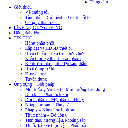
Trang chủ
Giới thiệu
Về chúng tôi
Tầm nhìn – Sứ mệnh – Giá trị cốt lõi
Công ty thành viên
LĨNH VỰC ỨNG DỤNG
Hãng đại diện
TIN TỨC
Hãng phân phối
Lắp đặt và HDSD thiết bị
Hiệu chuẩn – Bảo trì – Sửa chữa
Kiến thức kỹ thuật – sản phẩm
Kênh Youtube giới thiệu sản phẩm
Hoạt động sự kiện
Khuyến mãi
Tuyển dụng
Ứng dụng – Giải pháp
Môi trường Vimcert – Môi trường Lao động
Dầu khí – Phân tích khí
Dược phẩm – Mỹ phẩm – Thú y
Nông lâm sản – Thủy sản
Pháp y – Khoa học hình sự
Thực phẩm – Đồ uống
Tinh dầu, hương liệu, khoáng sản
Thuốc bảo vệ thực vật – Phân bón