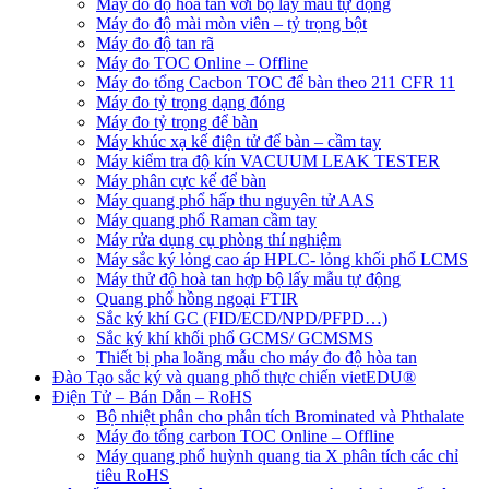
Máy đo độ hòa tan với bộ lấy mẫu tự động
Máy đo độ mài mòn viên – tỷ trọng bột
Máy đo độ tan rã
Máy đo TOC Online – Offline
Máy đo tổng Cacbon TOC để bàn theo 211 CFR 11
Máy đo tỷ trọng dạng đóng
Máy đo tỷ trọng để bàn
Máy khúc xạ kế điện tử để bàn – cầm tay
Máy kiểm tra độ kín VACUUM LEAK TESTER
Máy phân cực kế để bàn
Máy quang phổ hấp thu nguyên tử AAS
Máy quang phổ Raman cầm tay
Máy rửa dụng cụ phòng thí nghiệm
Máy sắc ký lỏng cao áp HPLC- lỏng khối phổ LCMS
Máy thử độ hoà tan hợp bộ lấy mẫu tự động
Quang phổ hồng ngoại FTIR
Sắc ký khí GC (FID/ECD/NPD/PFPD…)
Sắc ký khí khối phổ GCMS/ GCMSMS
Thiết bị pha loãng mẫu cho máy đo độ hòa tan
Đào Tạo sắc ký và quang phổ thực chiến vietEDU®
Điện Tử – Bán Dẫn – RoHS
Bộ nhiệt phân cho phân tích Brominated và Phthalate
Máy đo tổng carbon TOC Online – Offline
Máy quang phổ huỳnh quang tia X phân tích các chỉ
tiêu RoHS