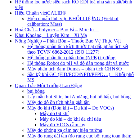
Hệ thống lọc nước siêu sạch RO EDI​​ toà nhà sản xuất/bệnh
viện
Hiệu Chuẩn vietCALIB®
Hiệu chuẩn lĩnh vực KHỐI LƯỢNG (Field of
calibration: Mass)
Hoá Chất – Polymer – Bao Bì – Mực In…
Khai Khoáng – Luyện Kim – Xi Mạ
Nông Nghiệp – Phân Bón – Thuốc Bảo Vệ Thực Vật
Hệ thông phân tích kích thước hạt đất, phân tích sét
theo TCVN 6862-2012 (ISO 11277)
Hệ thống phân tích phân bón (NPK) tự động
Hệ thống Robot đo pH và độ dẫn trong đất và nước
Máy phân tích đạm Dumas – phân tích CHNSO
Sắc ký khí GC (FID/ECD/NPD/PFPD…) – Khối phổ
MS
Quan Trắc Môi Trường Lao Động
bụi bông
Lấy mẫu bụi Silic, bụi Amiăng, bụi hô hấp, bụi bông
Máy đo độ ồn tích phân giải tần
Máy đo khí (Đơn khí – Đa khí – Đo VOCs)
Máy đo 04 khí
Máy đo khí – dò khí đa chỉ tiêu
Máy đo VOCs cầm tay
Máy đo phóng xạ cầm tay hiện trường
Máy đo rung dải tần (đo rung cục bộ; rung toàn thân;