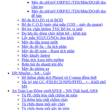
Máy đo pH/mV/ORP/EC/TDS/Mặn/DO/độ đục
cầm tay
Máy đo pH/mV/ORP/EC/TDS/Mặn/DO/độ đục
để bàn
Bộ đo B.O.D5 và tủ BOD
Bộ đo C.O.D (máy phá mẫu COD – máy đo quang)
Bộ lọc chân không TSS/ Bộ lọc vi sinh
Đo lưu tốc dòng chảy kênh hở – kênh kín
Lấy mẫu SO2/CO/NOx ống khói
Máy đo dầu trong nước
Máy đo độ ồn – ồn tích phân
Máy đo độ rung – Rung tích phân
Máy khuấy Jartest
Phân tích Asen hiện trường
Bơm hút đo nhanh khí độc
Máy đo phóng xạ
Dệt Nhuộm – Sợi – Giấy
Hệ thống phân tích Phenol và Cyanua đồng thời
Sắc ký khí GC (FID/ECD/NPD/PFPD…) – Khối phổ
MS
An Toàn Lao Động vietSAFE® – Nội Thất funiLAB®
Tủ PE chứa hóa chất chống ăn mòn
Tủ đựng hóa chất chống cháy
Tủ chứa dung môi gây cháy
Tủ chứa dung môi gây ăn mòn