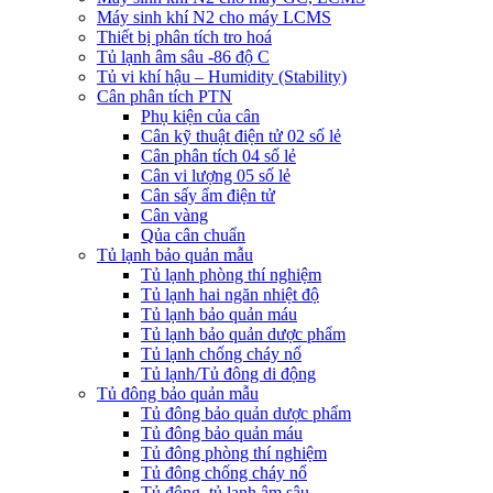
Máy sinh khí N2 cho máy LCMS
Thiết bị phân tích tro hoá
Tủ lạnh âm sâu -86 độ C
Tủ vi khí hậu – Humidity (Stability)
Cân phân tích PTN
Phụ kiện của cân
Cân kỹ thuật điện tử 02 số lẻ
Cân phân tích 04 số lẻ
Cân vi lượng 05 số lẻ
Cân sấy ẩm điện tử
Cân vàng
Qủa cân chuẩn
Tủ lạnh bảo quản mẫu
Tủ lạnh phòng thí nghiệm
Tủ lạnh hai ngăn nhiệt độ
Tủ lạnh bảo quản máu
Tủ lạnh bảo quản dược phẩm
Tủ lạnh chống cháy nổ
Tủ lạnh/Tủ đông di động
Tủ đông bảo quản mẫu
Tủ đông bảo quản dược phẩm
Tủ đông bảo quản máu
Tủ đông phòng thí nghiệm
Tủ đông chống cháy nổ
Tủ đông, tủ lạnh âm sâu