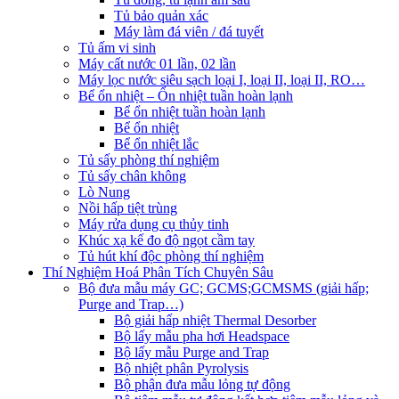
Tủ bảo quản xác
Máy làm đá viên / đá tuyết
Tủ ấm vi sinh
Máy cất nước 01 lần, 02 lần
Máy lọc nước siêu sạch loại I, loại II, loại II, RO…
Bể ổn nhiệt – Ổn nhiệt tuần hoàn lạnh
Bể ổn nhiệt tuần hoàn lạnh
Bể ổn nhiệt
Bể ổn nhiệt lắc
Tủ sấy phòng thí nghiệm
Tủ sấy chân không
Lò Nung
Nồi hấp tiệt trùng
Máy rửa dụng cụ thủy tinh
Khúc xạ kế đo độ ngọt cầm tay
Tủ hút khí độc phòng thí nghiệm
Thí Nghiệm Hoá Phân Tích Chuyên Sâu
Bộ đưa mẫu máy GC; GCMS;GCMSMS (giải hấp;
Purge and Trap…)
Bộ giải hấp nhiệt Thermal Desorber
Bộ lấy mẫu pha hơi Headspace
Bộ lấy mẫu Purge and Trap
Bộ nhiệt phân Pyrolysis
Bộ phận đưa mẫu lỏng tự động