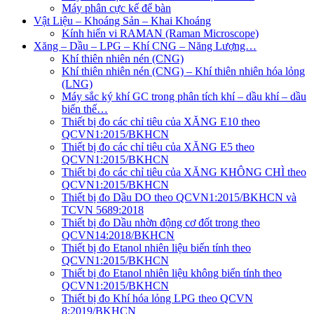
Máy phân cực kế để bàn
Vật Liệu – Khoáng Sản – Khai Khoáng
Kính hiển vi RAMAN (Raman Microscope)
Xăng – Dầu – LPG – Khí CNG – Năng Lượng…
Khí thiên nhiên nén (CNG)
Khí thiên nhiên nén (CNG) – Khí thiên nhiên hóa lỏng
(LNG)
Máy sắc ký khí GC trong phân tích khí – dầu khí – dầu
biến thế…
Thiết bị đo các chỉ tiêu của XĂNG E10 theo
QCVN1:2015/BKHCN
Thiết bị đo các chỉ tiêu của XĂNG E5 theo
QCVN1:2015/BKHCN
Thiết bị đo các chỉ tiêu của XĂNG KHÔNG CHÌ theo
QCVN1:2015/BKHCN
Thiết bị đo Dầu DO theo QCVN1:2015/BKHCN và
TCVN 5689:2018
Thiết bị đo Dầu nhờn động cơ đốt trong theo
QCVN14:2018/BKHCN
Thiết bị đo Etanol nhiên liệu biến tính theo
QCVN1:2015/BKHCN
Thiết bị đo Etanol nhiên liệu không biến tính theo
QCVN1:2015/BKHCN
Thiết bị đo Khí hóa lỏng LPG theo QCVN
8:2019/BKHCN