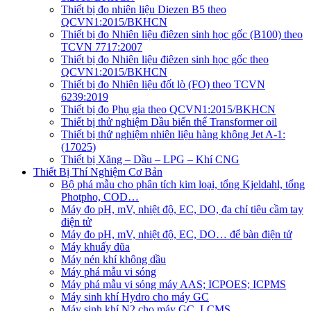
Thiết bị đo nhiên liệu Diezen B5 theo
QCVN1:2015/BKHCN
Thiết bị đo Nhiên liệu điêzen sinh học gốc (B100) theo
TCVN 7717:2007
Thiết bị đo Nhiên liệu điêzen sinh học gốc theo
QCVN1:2015/BKHCN
Thiết bị đo Nhiên liệu đốt lò (FO) theo TCVN
6239:2019
Thiết bị đo Phụ gia theo QCVN1:2015/BKHCN
Thiết bị thử nghiệm Dầu biến thế Transformer oil
Thiết bị thử nghiệm nhiên liệu hàng không Jet A-1:
(17025)
Thiết bị Xăng – Dầu – LPG – Khí CNG
Thiết Bị Thí Nghiệm Cơ Bản
Bộ phá mẫu cho phân tích kim loại, tổng Kjeldahl, tổng
Photpho, COD…
Máy đo pH, mV, nhiệt độ, EC, DO, đa chỉ tiêu cầm tay
điện tử
Máy đo pH, mV, nhiệt độ, EC, DO… để bàn điện tử
Máy khuấy đũa
Máy nén khí không dầu
Máy phá mẫu vi sóng
Máy phá mẫu vi sóng máy AAS; ICPOES; ICPMS
Máy sinh khí Hydro cho máy GC
Máy sinh khí N2 cho máy GC, LCMS