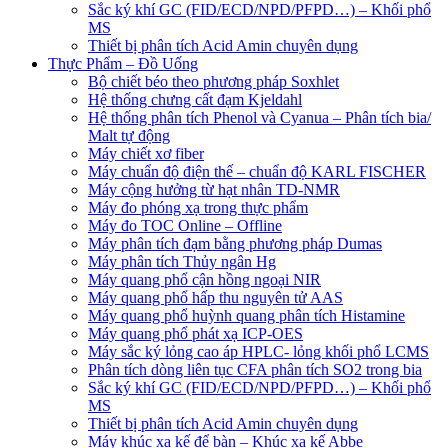
Sắc ký khí GC (FID/ECD/NPD/PFPD…) – Khối phổ
MS
Thiết bị phân tích Acid Amin chuyên dụng
Thực Phẩm – Đồ Uống
Bộ chiết béo theo phương pháp Soxhlet
Hệ thống chưng cất đạm Kjeldahl
Hệ thống phân tích Phenol và Cyanua – Phân tích bia/
Malt tự động
Máy chiết xơ fiber
Máy chuẩn độ điện thế – chuẩn độ KARL FISCHER
Máy cộng hưởng từ hạt nhân TD-NMR
Máy đo phóng xạ trong thực phẩm
Máy đo TOC Online – Offline
Máy phân tích đạm bằng phương pháp Dumas
Máy phân tích Thủy ngân Hg
Máy quang phổ cận hồng ngoại NIR
Máy quang phổ hấp thu nguyên tử AAS
Máy quang phổ huỳnh quang phân tích Histamine
Máy quang phổ phát xạ ICP-OES
Máy sắc ký lỏng cao áp HPLC- lỏng khối phổ LCMS
Phân tích dòng liên tục CFA phân tích SO2 trong bia
Sắc ký khí GC (FID/ECD/NPD/PFPD…) – Khối phổ
MS
Thiết bị phân tích Acid Amin chuyên dụng
Máy khúc xạ kế để bàn – Khúc xạ kế Abbe