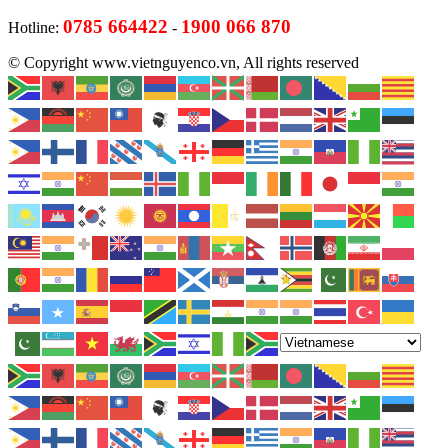
0785 664422
1900 066 870
Hotline:
-
© Copyright www.vietnguyenco.vn, All rights reserved