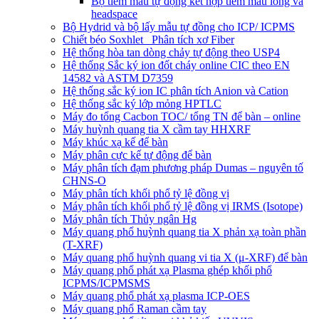
Bộ tiêm mẫu tự động kết hợp tiêm mẫu lỏng và
headspace
Bộ Hydrid và bộ lấy mẫu tự đồng cho ICP/ ICPMS
Chiết béo Soxhlet_ Phân tích xơ Fiber
Hệ thống hòa tan dòng chảy tự động theo USP4
Hệ thống Sắc ký ion đốt cháy online CIC theo EN
14582 và ASTM D7359
Hệ thống sắc ký ion IC phân tích Anion và Cation
Hệ thống sắc ký lớp mỏng HPTLC
Máy đo tổng Cacbon TOC/ tổng TN để bàn – online
Máy huỳnh quang tia X cầm tay HHXRF
Máy khúc xạ kế để bàn
Máy phân cực kế tự động để bàn
Máy phân tích đạm phương pháp Dumas – nguyên tố
CHNS-O
Máy phân tích khối phổ tỷ lệ đồng vị
Máy phân tích khối phổ tỷ lệ đồng vị IRMS (Isotope)
Máy phân tích Thủy ngân Hg
Máy quang phổ huỳnh quang tia X phản xạ toàn phần
(T-XRF)
Máy quang phổ huỳnh quang vi tia X (μ-XRF) để bàn
Máy quang phổ phát xạ Plasma ghép khối phổ
ICPMS/ICPMSMS
Máy quang phổ phát xạ plasma ICP-OES
Máy quang phổ Raman cầm tay