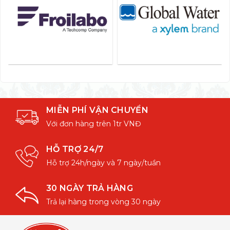
MIỄN PHÍ VẬN CHUYỂN
Với đơn hàng trên 1tr VNĐ
HỖ TRỢ 24/7
Hỗ trợ 24h/ngày và 7 ngày/tuần
30 NGÀY TRẢ HÀNG
Trả lại hàng trong vòng 30 ngày