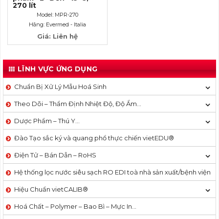
270 lít
Model: MPR-270
Hãng: Evermed - Italia
Giá: Liên hệ
LĨNH VỰC ỨNG DỤNG
Chuẩn Bị Xử Lý Mẫu Hoá Sinh
Theo Dõi – Thẩm Định Nhiệt Độ, Độ Ẩm…
Dược Phẩm – Thú Y…
Đào Tạo sắc ký và quang phổ thực chiến vietEDU®
Điện Tử – Bán Dẫn – RoHS
Hệ thống lọc nước siêu sạch RO EDI​​ toà nhà sản xuất/bệnh viện
Hiệu Chuẩn vietCALIB®
Hoá Chất – Polymer – Bao Bì – Mực In…