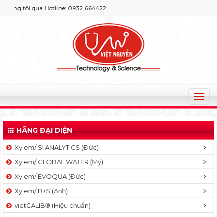
g tôi qua Hotline: 0932 664422
T
o
g
HÃNG ĐẠI DIỆN
g
l
Xylem/ SI ANALYTICS (Đức)
e
Xylem/ GLOBAL WATER (Mỹ)
n
a
Xylem/ EVOQUA (Đức)
v
Xylem/ B+S (Anh)
i
g
vietCALIB® (Hiệu chuẩn)
a