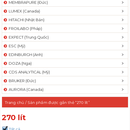
MEMBRAPURE (Đức)
LUMEX (Canada)
HITACHI (Nhật Bản)
FROILABO (Pháp)
EXPECT (Trung Quốc)
ESC (Mỹ)
EDINBURGH (Anh)
DOZA (Nga)
CDS ANALYTICAL (Mỹ)
BRUKER (Đức)
AURORA (Canada)
Trang chủ
/ Sản phẩm được gắn thẻ “270 lít”
270 lít
Tất cả