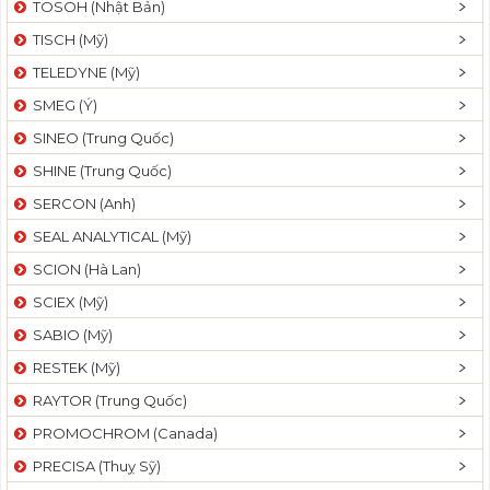
TOSOH (Nhật Bản)
t
TISCH (Mỹ)
i
o
TELEDYNE (Mỹ)
n
SMEG (Ý)
SINEO (Trung Quốc)
SHINE (Trung Quốc)
SERCON (Anh)
SEAL ANALYTICAL (Mỹ)
SCION (Hà Lan)
SCIEX (Mỹ)
SABIO (Mỹ)
RESTEK (Mỹ)
RAYTOR (Trung Quốc)
PROMOCHROM (Canada)
PRECISA (Thuỵ Sỹ)