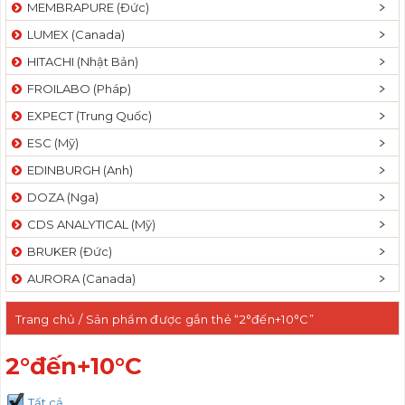
MEMBRAPURE (Đức)
LUMEX (Canada)
HITACHI (Nhật Bản)
FROILABO (Pháp)
EXPECT (Trung Quốc)
ESC (Mỹ)
EDINBURGH (Anh)
DOZA (Nga)
CDS ANALYTICAL (Mỹ)
BRUKER (Đức)
AURORA (Canada)
Trang chủ
/ Sản phẩm được gắn thẻ “2°đến+10°C”
2°đến+10°C
Tất cả