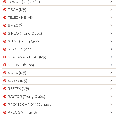
TOSOH (Nhật Bản)
t
TISCH (Mỹ)
i
o
TELEDYNE (Mỹ)
n
SMEG (Ý)
SINEO (Trung Quốc)
SHINE (Trung Quốc)
SERCON (Anh)
SEAL ANALYTICAL (Mỹ)
SCION (Hà Lan)
SCIEX (Mỹ)
SABIO (Mỹ)
RESTEK (Mỹ)
RAYTOR (Trung Quốc)
PROMOCHROM (Canada)
PRECISA (Thuỵ Sỹ)