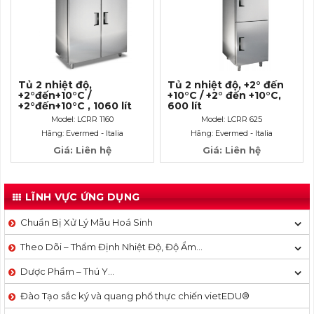
Tủ 2 nhiệt độ,
Tủ 2 nhiệt độ, +2° đến
+2°đến+10°C /
+10°C / +2° đến +10°C,
+2°đến+10°C , 1060 lít
600 lít
Model: LCRR 1160
Model: LCRR 625
Hãng: Evermed - Italia
Hãng: Evermed - Italia
Giá: Liên hệ
Giá: Liên hệ
LĨNH VỰC ỨNG DỤNG
Chuẩn Bị Xử Lý Mẫu Hoá Sinh
Theo Dõi – Thẩm Định Nhiệt Độ, Độ Ẩm…
Dược Phẩm – Thú Y…
Đào Tạo sắc ký và quang phổ thực chiến vietEDU®