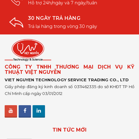
Hỗ trợ 24h/ngày và 7 ngày/tuần
30 NGÀY TRẢ HÀNG
Trả lại hàng trong vòng 30 ngày
CÔNG TY TNHH THƯƠNG MẠI DỊCH VỤ KỸ
THUẬT VIỆT NGUYỄN
VIET NGUYEN TECHNOLOGY SERVICE TRADING CO., LTD
Giấy phép đăng ký kinh doanh số 0311462335 do sở KHĐT TP Hồ
Chí Minh cấp ngày 03/01/2012
TIN TỨC MỚI