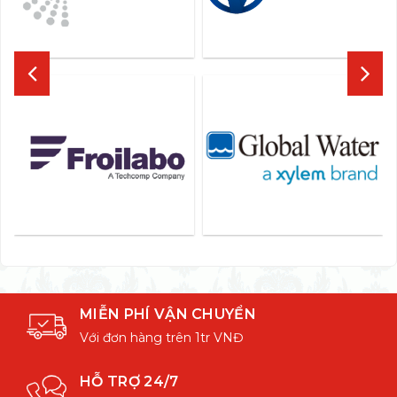
MIỄN PHÍ VẬN CHUYỂN
Với đơn hàng trên 1tr VNĐ
HỖ TRỢ 24/7