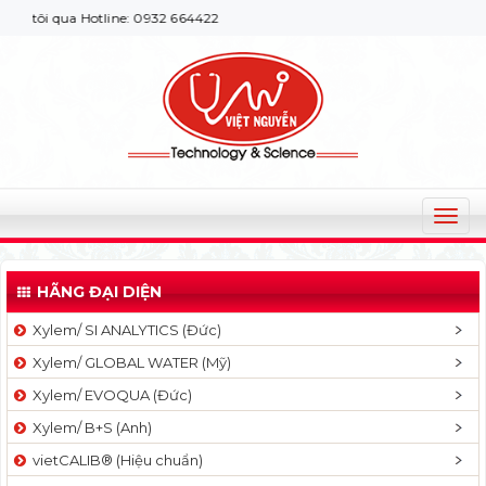
ôi qua Hotline: 0932 664422
T
o
g
HÃNG ĐẠI DIỆN
g
l
Xylem/ SI ANALYTICS (Đức)
e
Xylem/ GLOBAL WATER (Mỹ)
n
a
Xylem/ EVOQUA (Đức)
v
Xylem/ B+S (Anh)
i
g
vietCALIB® (Hiệu chuẩn)
a