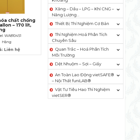
Khoáng
Xăng – Dầu – LPG – Khí CNG –
Năng Lượng…
hóa chất chống
Thiết Bị Thí Nghiệm Cơ Bản
llon – 170 lít,
óng
Thí Nghiệm Hoá Phân Tích
el: WA810451
Chuyên Sâu
Hãng:
Quan Trắc – Hoá Phân Tích
á: Liên hệ
Môi Trường
Dệt Nhuộm – Sợi – Giấy
An Toàn Lao Động vietSAFE®
– Nội Thất funiLAB®
Vật Tư Tiêu Hao Thí Nghiệm
vietSER®