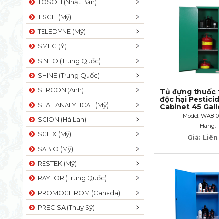
TOSOH (Nhật Bản)
TISCH (Mỹ)
TELEDYNE (Mỹ)
SMEG (Ý)
SINEO (Trung Quốc)
SHINE (Trung Quốc)
SERCON (Anh)
Tủ đựng thuốc 
độc hại Pestici
SEAL ANALYTICAL (Mỹ)
Cabinet 45 Gall
lít
Model: WA81
SCION (Hà Lan)
Hãng:
SCIEX (Mỹ)
Giá: Liên
SABIO (Mỹ)
RESTEK (Mỹ)
RAYTOR (Trung Quốc)
PROMOCHROM (Canada)
PRECISA (Thuỵ Sỹ)