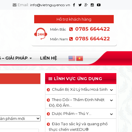
Email:
info@vietnguyenco.vn
Hỗ trợ khách hàng
0785 664422
Miền Bắc
0785 664422
Miền Nam
 – GIẢI PHÁP
LIÊN HỆ
LĨNH VỰC ỨNG DỤNG
Chuẩn Bị Xử Lý Mẫu Hoá Sinh
Theo Dõi – Thẩm Định Nhiệt
Độ, Độ Ẩm…
Dược Phẩm – Thú Y…
Đào Tạo sắc ký và quang phổ
thực chiến vietEDU®