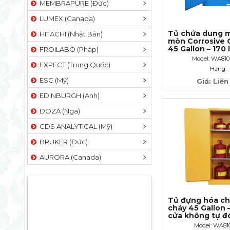
MEMBRAPURE (Đức)
LUMEX (Canada)
Tủ chứa dung m
HITACHI (Nhật Bản)
mòn Corrosive 
45 Gallon – 170 l
FROILABO (Pháp)
không tự đóng
Model: WA81
EXPECT (Trung Quốc)
Hãng:
ESC (Mỹ)
Giá: Liên
EDINBURGH (Anh)
DOZA (Nga)
CDS ANALYTICAL (Mỹ)
BRUKER (Đức)
AURORA (Canada)
Tủ đựng hóa ch
cháy 45 Gallon – 
cửa không tự đ
Model: WA81