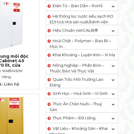
Điện Tử – Bán Dẫn – RoHS
Hệ thống lọc nước siêu sạch RO
EDI​​ toà nhà sản xuất/bệnh viện
Hiệu Chuẩn vietCALIB®
Hoá Chất – Polymer – Bao Bì –
Mực In…
Khai Khoáng – Luyện Kim – Xi Mạ
dung môi độc
 Cabinet 45
0 lít, cửa
Nông Nghiệp – Phân Bón –
 đóng
Thuốc Bảo Vệ Thực Vật
l: WA810450W
Hãng:
Quan Trắc Môi Trường Lao
á: Liên hệ
Động
Sinh Học – Hoá Sinh – Vi Sinh
Thức Ăn Chăn Nuôi – Thuỷ
Sản
Thực Phẩm – Đồ Uống
Vật Liệu – Khoáng Sản – Khai