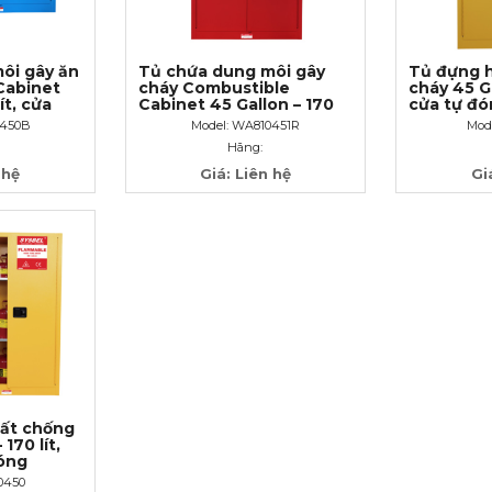
ôi gây ăn
Tủ chứa dung môi gây
Tủ đựng 
Cabinet
cháy Combustible
cháy 45 Ga
ít, cửa
Cabinet 45 Gallon – 170
cửa tự đ
lít, cửa tự đóng
0450B
Model: WA810451R
Mod
Hãng:
 hệ
Giá: Liên hệ
Gi
ất chống
170 lít,
óng
0450