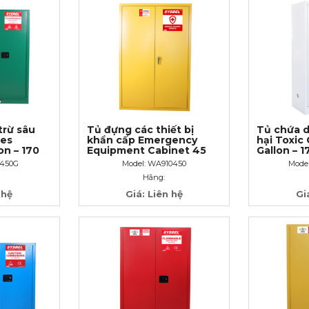
trừ sâu
Tủ đựng các thiết bị
Tủ chứa 
des
khẩn cấp Emergency
hại Toxic
on – 170
Equipment Cabinet 45
Gallon – 17
Gallon – 170 lít
không tự
0450G
Model: WA910450
Mode
Hãng:
 hệ
Giá: Liên hệ
Gi