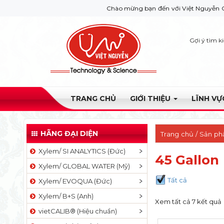
Chào mừng bạn đến với Việt Nguyễn Co. Nếu bạn 
Gợi ý tìm k
TRANG CHỦ
GIỚI THIỆU
LĨNH V
HÃNG ĐẠI DIỆN
Trang chủ
/ Sản ph
Xylem/ SI ANALYTICS (Đức)
45 Gallon
Xylem/ GLOBAL WATER (Mỹ)
Tất cả
Xylem/ EVOQUA (Đức)
Xylem/ B+S (Anh)
Xem tất cả 7 kết quả
vietCALIB® (Hiệu chuẩn)