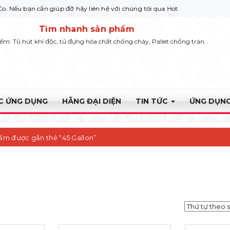
cần giúp đỡ hãy liên hệ với chúng tôi qua Hotline: 0932 664422
Tìm nhanh sản phẩm
iếm: Tủ hút khí độc, tủ đựng hóa chất chống cháy, Pallet chống tràn...
ỰC ỨNG DỤNG
HÃNG ĐẠI DIỆN
TIN TỨC
ỨNG DỤNG
ẩm được gắn thẻ “45 Gallon”