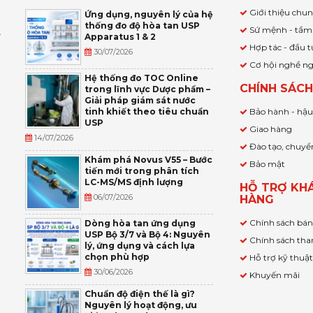
Giới thiệu chu
Ứng dụng, nguyên lý của hệ
thống đo độ hòa tan USP
Sứ mệnh - tầm
Apparatus 1 & 2
Ỹ
Hợp tác - đầu t
30/07/2026
Cơ hội nghề n
,
Hệ thống đo TOC Online
CHÍNH SÁC
trong lĩnh vực Dược phẩm –
P
Giải pháp giám sát nước
tinh khiết theo tiêu chuẩn
Bảo hành - hậ
USP
Giao hàng
14/07/2026
Đào tạo, chuyể
Khám phá Novus V55 – Bước
Bảo mật
tiến mới trong phân tích
LC-MS/MS định lượng
HỖ TRỢ KH
06/07/2026
HÀNG
Chính sách bá
Dòng hòa tan ứng dụng
USP Bộ 3/7 và Bộ 4: Nguyên
Chính sách tha
lý, ứng dụng và cách lựa
chọn phù hợp
Hỗ trợ kỹ thuậ
30/06/2026
Khuyến mãi
Chuẩn độ điện thế là gì?
Nguyên lý hoạt động, ưu