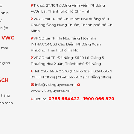
ng
Trụ sở: 211/10/1 đường Vĩnh Viễn, Phường
Vườn Lài, Thành phố Hồ Chí Minh
 nhìn
VPGD tại TP. Hồ Chí Minh: N36 đường số 11 ,
ư
Phường Đông Hưng Thuận, Thành phố Hồ Chí
ghiệp
Minh
H VWC
VPGD tại TP. Hà Nội: Tầng 1 tòa nhà
INTRACOM, 33 Cầu Diễn, Phường Xuân
u mãi
Phương, Thành phố Hà Nội
VPGD tại TP. Đà Nẵng: Số 10 Lỗ Giáng 5,
n giao
Phường Hòa Xuân, Thành phố Đà Nẵng
Tel: 028. 66 570 570 (HCM office) | 024.85 871
871 (HN office) | 0848 663300 (Đà Nẵng office)
ÁCH
info@vietnguyenco.vn |
www.vietnguyenco.vn
n hàng
0785 664422
1900 066 870
Hotline:
-
nh toán
t