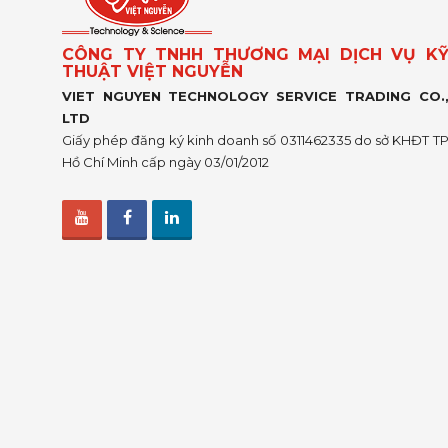
CÔNG TY TNHH THƯƠNG MẠI DỊCH VỤ K
THUẬT VIỆT NGUYỄN
VIET NGUYEN TECHNOLOGY SERVICE TRADING CO.
LTD
Giấy phép đăng ký kinh doanh số 0311462335 do sở KHĐT T
Hồ Chí Minh cấp ngày 03/01/2012