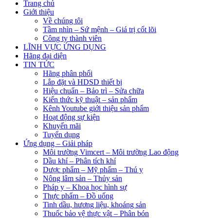
Trang chủ
Giới thiệu
Về chúng tôi
Tầm nhìn – Sứ mệnh – Giá trị cốt lõi
Công ty thành viên
LĨNH VỰC ỨNG DỤNG
Hãng đại diện
TIN TỨC
Hãng phân phối
Lắp đặt và HDSD thiết bị
Hiệu chuẩn – Bảo trì – Sửa chữa
Kiến thức kỹ thuật – sản phẩm
Kênh Youtube giới thiệu sản phẩm
Hoạt động sự kiện
Khuyến mãi
Tuyển dụng
Ứng dụng – Giải pháp
Môi trường Vimcert – Môi trường Lao động
Dầu khí – Phân tích khí
Dược phẩm – Mỹ phẩm – Thú y
Nông lâm sản – Thủy sản
Pháp y – Khoa học hình sự
Thực phẩm – Đồ uống
Tinh dầu, hương liệu, khoáng sản
Thuốc bảo vệ thực vật – Phân bón