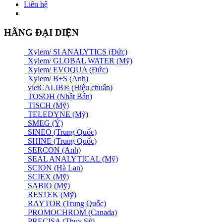
Liên hệ
HÃNG ĐẠI DIỆN
Xylem/ SI ANALYTICS (Đức)
Xylem/ GLOBAL WATER (Mỹ)
Xylem/ EVOQUA (Đức)
Xylem/ B+S (Anh)
vietCALIB® (Hiệu chuẩn)
TOSOH (Nhật Bản)
TISCH (Mỹ)
TELEDYNE (Mỹ)
SMEG (Ý)
SINEO (Trung Quốc)
SHINE (Trung Quốc)
SERCON (Anh)
SEAL ANALYTICAL (Mỹ)
SCION (Hà Lan)
SCIEX (Mỹ)
SABIO (Mỹ)
RESTEK (Mỹ)
RAYTOR (Trung Quốc)
PROMOCHROM (Canada)
PRECISA (Thuỵ Sỹ)