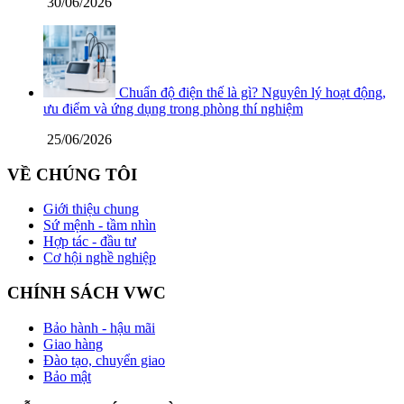
30/06/2026
Chuẩn độ điện thế là gì? Nguyên lý hoạt động,
ưu điểm và ứng dụng trong phòng thí nghiệm
25/06/2026
VỀ CHÚNG TÔI
Giới thiệu chung
Sứ mệnh - tầm nhìn
Hợp tác - đầu tư
Cơ hội nghề nghiệp
CHÍNH SÁCH VWC
Bảo hành - hậu mãi
Giao hàng
Đào tạo, chuyển giao
Bảo mật