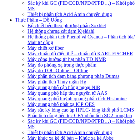
Sắc ký khí GC (FID/ECD/NPD/PFPD…) – Khối phổ
MS
Thiết bị phân tích Acid Amin chuyên dụng
Thực Phẩm – Đồ Uống
Bộ chiết béo theo phương pháp Soxhlet
Hệ thống chưng cất đạm Kjeldahl
Hệ thống phân tích Phenol và Cyanua – Phân tích bia/
Malt tự động
Máy chiết xơ fiber
Máy chuẩn độ điện thế – chuẩn độ KARL FISCHER
Máy cộng hưởng từ hạt nhân TD-NMR
Máy đo phóng xạ trong thực phẩm
Máy đo TOC Online – Offline
Máy phân tích đạm bằng phương pháp Dumas
Máy phân tích Thủy ngân Hg
Máy quang phổ cận hồng ngoại NIR
Máy quang phổ hấp thu nguyên tử AAS
Máy quang phổ huỳnh quang phân tích Histamine
Máy quang phổ phát xạ ICP-OES
Máy sắc ký lỏng cao áp HPLC- lỏng khối phổ LCMS
Phân tích dòng liên tục CFA phân tích SO2 trong bia
Sắc ký khí GC (FID/ECD/NPD/PFPD…) – Khối phổ
MS
Thiết bị phân tích Acid Amin chuyên dụng
Máy khúc xạ kế để bàn – Khúc xạ kế Abbe