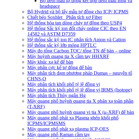
Bộ tiêm mẫu tự động kết hợp tiêm mẫu lỏng và
headspace
Bộ Hydrid và bộ lấy mẫu tự đồng cho ICP/ ICPMS
Chiết béo Soxhlet_ Phân tích xơ Fiber
Hệ thống hòa tan dòng chảy tự động theo USP4
Hệ thống Sắc ký ion đốt cháy online CIC theo EN
14582 và ASTM D7359
Hệ thống sắc ký ion IC phân tích Anion và Cation
Hệ thống sắc ký lớp mỏng HPTLC
Máy đo tổng Cacbon TOC/ tổng TN để bàn – online
Máy huỳnh quang tia X cầm tay HHXRF
Máy khúc xạ kế để bàn
Máy phân cực kế tự động để bàn
Máy phân tích đạm phương pháp Dumas – nguyên tố
CHNS-O
Máy phân tích khối phổ tỷ lệ đồng vị
Máy phân tích khối phổ tỷ lệ đồng vị IRMS (Isotope)
Máy phân tích Thủy ngân Hg
Máy quang phổ huỳnh quang tia X phản xạ toàn phần
(T-XRF)
Máy quang phổ huỳnh quang vi tia X (μ-XRF) để bàn
Máy quang phổ phát xạ Plasma ghép khối phổ
ICPMS/ICPMSMS
Máy quang phổ phát xạ plasma ICP-OES
Máy quang phổ Raman cầm tay