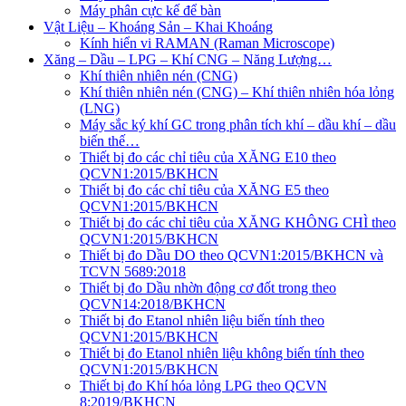
Máy phân cực kế để bàn
Vật Liệu – Khoáng Sản – Khai Khoáng
Kính hiển vi RAMAN (Raman Microscope)
Xăng – Dầu – LPG – Khí CNG – Năng Lượng…
Khí thiên nhiên nén (CNG)
Khí thiên nhiên nén (CNG) – Khí thiên nhiên hóa lỏng
(LNG)
Máy sắc ký khí GC trong phân tích khí – dầu khí – dầu
biến thế…
Thiết bị đo các chỉ tiêu của XĂNG E10 theo
QCVN1:2015/BKHCN
Thiết bị đo các chỉ tiêu của XĂNG E5 theo
QCVN1:2015/BKHCN
Thiết bị đo các chỉ tiêu của XĂNG KHÔNG CHÌ theo
QCVN1:2015/BKHCN
Thiết bị đo Dầu DO theo QCVN1:2015/BKHCN và
TCVN 5689:2018
Thiết bị đo Dầu nhờn động cơ đốt trong theo
QCVN14:2018/BKHCN
Thiết bị đo Etanol nhiên liệu biến tính theo
QCVN1:2015/BKHCN
Thiết bị đo Etanol nhiên liệu không biến tính theo
QCVN1:2015/BKHCN
Thiết bị đo Khí hóa lỏng LPG theo QCVN
8:2019/BKHCN