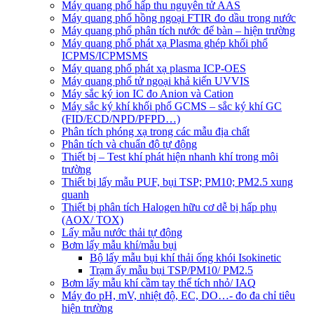
Máy quang phổ hấp thu nguyên tử AAS
Máy quang phổ hồng ngoại FTIR đo dầu trong nước
Máy quang phổ phân tích nước để bàn – hiện trường
Máy quang phổ phát xạ Plasma ghép khối phổ
ICPMS/ICPMSMS
Máy quang phổ phát xạ plasma ICP-OES
Máy quang phổ tử ngoại khả kiến UVVIS
Máy sắc ký ion IC đo Anion và Cation
Máy sắc ký khí khối phổ GCMS – sắc ký khí GC
(FID/ECD/NPD/PFPD…)
Phân tích phóng xạ trong các mẫu địa chất
Phân tích và chuẩn độ tự động
Thiết bị – Test khí phát hiện nhanh khí trong môi
trường
Thiết bị lấy mẫu PUF, bụi TSP; PM10; PM2.5 xung
quanh
Thiết bị phân tích Halogen hữu cơ dễ bị hấp phụ
(AOX/ TOX)
Lấy mẫu nước thải tự động
Bơm lấy mẫu khí/mẫu bụi
Bộ lấy mẫu bụi khí thải ống khói Isokinetic
Trạm ấy mẫu bụi TSP/PM10/ PM2.5
Bơm lấy mẫu khí cầm tay thể tích nhỏ/ IAQ
Máy đo pH, mV, nhiệt độ, EC, DO…- đo đa chỉ tiêu
hiện trường