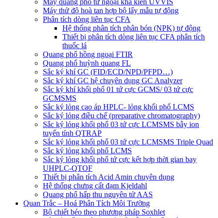
Máy quang phổ tử ngoại khả kiến UVVIS
Máy thử độ hoà tan hợp bộ lấy mẫu tự động
Phân tích dòng liên tục CFA
Hệ thống phân tích phân bón (NPK) tự động
Thiết bị phân tích dòng liên tục CFA phân tích
thuốc lá
Quang phổ hồng ngoại FTIR
Quang phổ huỳnh quang FL
Sắc ký khí GC (FID/ECD/NPD/PFPD…)
Sắc ký khí GC hệ chuyên dụng GC Analyzer
Sắc ký khí khối phổ 01 tứ cực GCMS/ 03 tứ cực
GCMSMS
Sắc ký lỏng cao áp HPLC- lỏng khối phổ LCMS
Sắc ký lỏng điều chế (preparative chromatography)
Sắc ký lỏng khối phổ 03 tứ cực LCMSMS bẫy ion
tuyến tính QTRAP
Sắc ký lỏng khối phổ 03 tứ cực LCMSMS Triple Quad
Sắc ký lỏng khối phổ LCMS
Sắc ký lỏng khối phổ tứ cực kết hợp thời gian bay
UHPLC-QTOF
Thiết bị phân tích Acid Amin chuyên dụng
Hệ thống chưng cất đạm Kjeldahl
Quang phổ hấp thu nguyên tử AAS
Quan Trắc – Hoá Phân Tích Môi Trường
Bộ chiết béo theo phương pháp Soxhlet