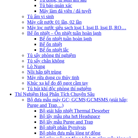
Tủ bảo quản xác
Máy làm đá viên / đá tuyết
Tủ ấm vi sinh
Máy cất nước 01 lần, 02 lần
Máy lọc nước siêu sạch loại I, loại II, loại II, RO…
Bể ổn nhiệt – Ổn nhiệt tuần hoàn lạnh
Bể ổn nhiệt tuần hoàn lạnh
Bể ổn nhiệt
Bể ổn nhiệt lắc
Tủ sấy phòng thí nghiệm
Tủ sấy chân không
Lò Nung
Nồi hấp tiệt trùng
Máy rửa dụng cụ thủy tinh
Khúc xạ kế đo độ ngọt cầm tay
Tủ hút khí độc phòng thí nghiệm
Thí Nghiệm Hoá Phân Tích Chuyên Sâu
Bộ đưa mẫu máy GC; GCMS;GCMSMS (giải hấp;
Purge and Trap…)
Bộ giải hấp nhiệt Thermal Desorber
Bộ lấy mẫu pha hơi Headspace
Bộ lấy mẫu Purge and Trap
Bộ nhiệt phân Pyrolysis
Bộ phận đưa mẫu lỏng tự động