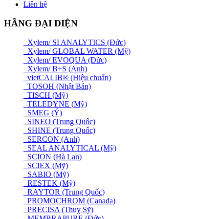
Liên hệ
HÃNG ĐẠI DIỆN
Xylem/ SI ANALYTICS (Đức)
Xylem/ GLOBAL WATER (Mỹ)
Xylem/ EVOQUA (Đức)
Xylem/ B+S (Anh)
vietCALIB® (Hiệu chuẩn)
TOSOH (Nhật Bản)
TISCH (Mỹ)
TELEDYNE (Mỹ)
SMEG (Ý)
SINEO (Trung Quốc)
SHINE (Trung Quốc)
SERCON (Anh)
SEAL ANALYTICAL (Mỹ)
SCION (Hà Lan)
SCIEX (Mỹ)
SABIO (Mỹ)
RESTEK (Mỹ)
RAYTOR (Trung Quốc)
PROMOCHROM (Canada)
PRECISA (Thuỵ Sỹ)
MEMBRAPURE (Đức)