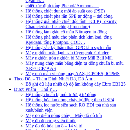
Cyanua…
chiết xác định tổng Phenol/ Ammonia…
Hệ thống chiết dung môi áp suất cao (PSE)
Hệ thống chiết pha rắn SPE tự động – thủ công
Hệ thống giải pháp chiết độc tính TCLP (Toxicity
Characteristic Leaching Procedure)
Hệ thống làm giàu cô mẫu Nitrogen tự động
Hệ thống phá mẫu cho phân tích kim loại, tổng
Kjeldahl, tổng Photpho, COD…
Hệ thống sắc ký thẩm thấu GPC làm sạch mẫu
Máy nghiền mẫu lạnh sâu Cryogenic Grinder
Máy nghiền trộn nghiền bi Mixer Mill Ball Mill
Máy nung chảy mẫu bằng điện tự động chuẩn bị mẫu
XRF/ ICP/ AAS
Máy phá mẫu vi sóng máy AAS, ICPOES; ICPMS
Theo Dõi – Thẩm Định Nhiệt Độ, Độ Ẩm…
Bộ ghi dữ liệu nhiệt độ độ ẩm không dây Ebro EBI 25
Dược Phẩm – Thú Y…
Hệ thống chuẩn bị môi trường tự động
Hệ thống hòa tan dòng chảy tự động theo USP4
Hệ thống lọc nước siêu sạch RO EDI​​ toà nhà sản
xuất/bệnh viện
Máy đo điểm nóng chảy – Máy đô độ kín
Máy đo độ cứng viên thuốc
Máy đo độ hòa tan 8 – 14 vị trí