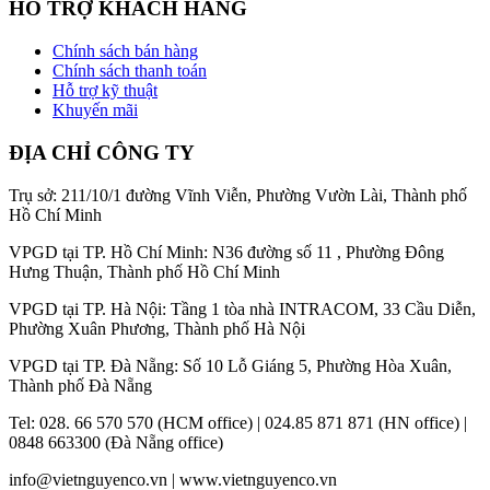
HỖ TRỢ KHÁCH HÀNG
Chính sách bán hàng
Chính sách thanh toán
Hỗ trợ kỹ thuật
Khuyến mãi
ĐỊA CHỈ CÔNG TY
Trụ sở: 211/10/1 đường Vĩnh Viễn, Phường Vườn Lài, Thành phố
Hồ Chí Minh
VPGD tại TP. Hồ Chí Minh: N36 đường số 11 , Phường Đông
Hưng Thuận, Thành phố Hồ Chí Minh
VPGD tại TP. Hà Nội: Tầng 1 tòa nhà INTRACOM, 33 Cầu Diễn,
Phường Xuân Phương, Thành phố Hà Nội
VPGD tại TP. Đà Nẵng: Số 10 Lỗ Giáng 5, Phường Hòa Xuân,
Thành phố Đà Nẵng
Tel: 028. 66 570 570 (HCM office) | 024.85 871 871 (HN office) |
0848 663300 (Đà Nẵng office)
info@vietnguyenco.vn |
www.vietnguyenco.vn