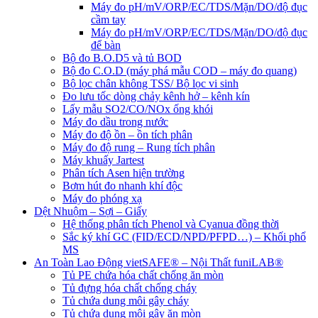
Máy đo pH/mV/ORP/EC/TDS/Mặn/DO/độ đục
cầm tay
Máy đo pH/mV/ORP/EC/TDS/Mặn/DO/độ đục
để bàn
Bộ đo B.O.D5 và tủ BOD
Bộ đo C.O.D (máy phá mẫu COD – máy đo quang)
Bộ lọc chân không TSS/ Bộ lọc vi sinh
Đo lưu tốc dòng chảy kênh hở – kênh kín
Lấy mẫu SO2/CO/NOx ống khói
Máy đo dầu trong nước
Máy đo độ ồn – ồn tích phân
Máy đo độ rung – Rung tích phân
Máy khuấy Jartest
Phân tích Asen hiện trường
Bơm hút đo nhanh khí độc
Máy đo phóng xạ
Dệt Nhuộm – Sợi – Giấy
Hệ thống phân tích Phenol và Cyanua đồng thời
Sắc ký khí GC (FID/ECD/NPD/PFPD…) – Khối phổ
MS
An Toàn Lao Động vietSAFE® – Nội Thất funiLAB®
Tủ PE chứa hóa chất chống ăn mòn
Tủ đựng hóa chất chống cháy
Tủ chứa dung môi gây cháy
Tủ chứa dung môi gây ăn mòn