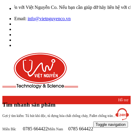
i Việt Nguyễn Co. Nếu bạn cần giúp đỡ hãy liên hệ với chúng tôi qu
Email:
info@vietnguyenco.vn
Hỗ trợ
Tìm nhanh sản phẩm
khách
Gợi ý tìm kiếm: Tủ hút khí độc, tủ đựng hóa chất chống cháy, Pallet chống tràn...
hàng
Toggle navigation
0785 664422
0785 664422
Miền Bắc
Miền Nam