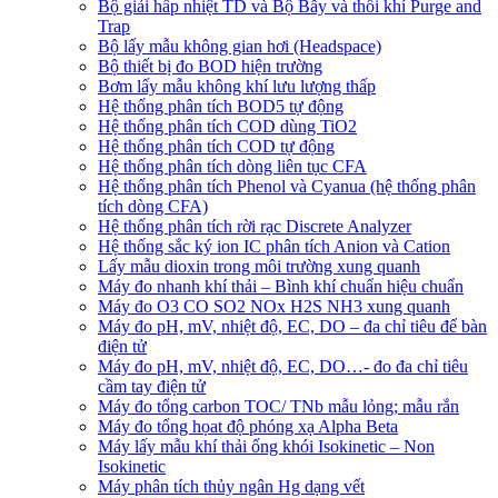
Bộ giải hấp nhiệt TD và Bộ Bẫy và thổi khí Purge and
Trap
Bộ lấy mẫu không gian hơi (Headspace)
Bộ thiết bị đo BOD hiện trường
Bơm lấy mẫu không khí lưu lượng thấp
Hệ thống phân tích BOD5 tự động
Hệ thống phân tích COD dùng TiO2
Hệ thống phân tích COD tự động
Hệ thống phân tích dòng liên tục CFA
Hệ thống phân tích Phenol và Cyanua (hệ thống phân
tích dòng CFA)
Hệ thống phân tích rời rạc Discrete Analyzer
Hệ thống sắc ký ion IC phân tích Anion và Cation
Lấy mẫu dioxin trong môi trường xung quanh
Máy đo nhanh khí thải – Bình khí chuẩn hiệu chuẩn
Máy đo O3 CO SO2 NOx H2S NH3 xung quanh
Máy đo pH, mV, nhiệt độ, EC, DO – đa chỉ tiêu để bàn
điện tử
Máy đo pH, mV, nhiệt độ, EC, DO…- đo đa chỉ tiêu
cầm tay điện tử
Máy đo tổng carbon TOC/ TNb mẫu lỏng; mẫu rắn
Máy đo tổng họat độ phóng xạ Alpha Beta
Máy lấy mẫu khí thải ống khói Isokinetic – Non
Isokinetic
Máy phân tích thủy ngân Hg dạng vết