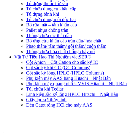
Tủ đựng thuốc trừ sâu
Tủ chứa dụng cụ khẩn cấp
Tủ đựng bình khí
Tủ chứa dung môi độc hại
Bộ rửa mắt – tắm khẩn cấp
Pallet nhựa chống tràn
Thùng chứa rác thải dầu
Bộ ứng cứu khẩn cấp tràn dầu/ hóa chất
Phao thấm/ tấm thấm/ gối thấm/ cuộn thấm
Thùng chứa hóa chất chống cháy nổ
Vật Tư Tiêu Hao Thí Nghiệm vietSER®
Cột Anion – Cột Cation cho sắc ký IC
Cột sắc ký khí GC (GC Columns)
Cột sắc ký lỏng HPLC (HPLC Columns)
Phụ kiện máy AAS hãng Hitachi – Nhật Bản
Phụ kiện máy quang phổ UVVIS Hitachi – Nhật Bản
Túi chứa khí Tedlar
Linh kiện sắc ký lỏng HPLC Hitachi – Nhật Bản
Giấy lọc sợi thủy tinh
Đèn Catot rỗng HCl cho máy AAS