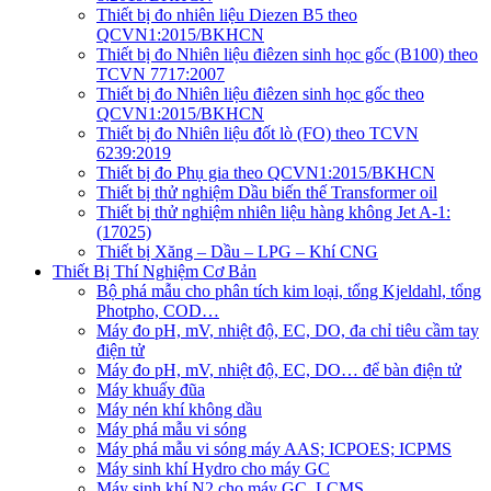
Thiết bị đo nhiên liệu Diezen B5 theo
QCVN1:2015/BKHCN
Thiết bị đo Nhiên liệu điêzen sinh học gốc (B100) theo
TCVN 7717:2007
Thiết bị đo Nhiên liệu điêzen sinh học gốc theo
QCVN1:2015/BKHCN
Thiết bị đo Nhiên liệu đốt lò (FO) theo TCVN
6239:2019
Thiết bị đo Phụ gia theo QCVN1:2015/BKHCN
Thiết bị thử nghiệm Dầu biến thế Transformer oil
Thiết bị thử nghiệm nhiên liệu hàng không Jet A-1:
(17025)
Thiết bị Xăng – Dầu – LPG – Khí CNG
Thiết Bị Thí Nghiệm Cơ Bản
Bộ phá mẫu cho phân tích kim loại, tổng Kjeldahl, tổng
Photpho, COD…
Máy đo pH, mV, nhiệt độ, EC, DO, đa chỉ tiêu cầm tay
điện tử
Máy đo pH, mV, nhiệt độ, EC, DO… để bàn điện tử
Máy khuấy đũa
Máy nén khí không dầu
Máy phá mẫu vi sóng
Máy phá mẫu vi sóng máy AAS; ICPOES; ICPMS
Máy sinh khí Hydro cho máy GC
Máy sinh khí N2 cho máy GC, LCMS