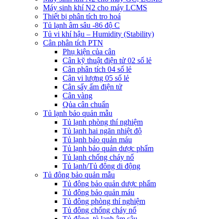
Máy sinh khí N2 cho máy LCMS
Thiết bị phân tích tro hoá
Tủ lạnh âm sâu -86 độ C
Tủ vi khí hậu – Humidity (Stability)
Cân phân tích PTN
Phụ kiện của cân
Cân kỹ thuật điện tử 02 số lẻ
Cân phân tích 04 số lẻ
Cân vi lượng 05 số lẻ
Cân sấy ẩm điện tử
Cân vàng
Qủa cân chuẩn
Tủ lạnh bảo quản mẫu
Tủ lạnh phòng thí nghiệm
Tủ lạnh hai ngăn nhiệt độ
Tủ lạnh bảo quản máu
Tủ lạnh bảo quản dược phẩm
Tủ lạnh chống cháy nổ
Tủ lạnh/Tủ đông di động
Tủ đông bảo quản mẫu
Tủ đông bảo quản dược phẩm
Tủ đông bảo quản máu
Tủ đông phòng thí nghiệm
Tủ đông chống cháy nổ
Tủ đông, tủ lạnh âm sâu