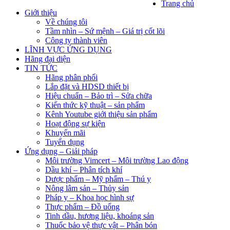
Trang chủ
Giới thiệu
Về chúng tôi
Tầm nhìn – Sứ mệnh – Giá trị cốt lõi
Công ty thành viên
LĨNH VỰC ỨNG DỤNG
Hãng đại diện
TIN TỨC
Hãng phân phối
Lắp đặt và HDSD thiết bị
Hiệu chuẩn – Bảo trì – Sửa chữa
Kiến thức kỹ thuật – sản phẩm
Kênh Youtube giới thiệu sản phẩm
Hoạt động sự kiện
Khuyến mãi
Tuyển dụng
Ứng dụng – Giải pháp
Môi trường Vimcert – Môi trường Lao động
Dầu khí – Phân tích khí
Dược phẩm – Mỹ phẩm – Thú y
Nông lâm sản – Thủy sản
Pháp y – Khoa học hình sự
Thực phẩm – Đồ uống
Tinh dầu, hương liệu, khoáng sản
Thuốc bảo vệ thực vật – Phân bón