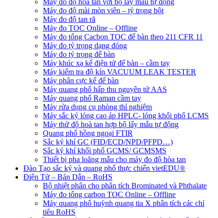
Máy đo độ hòa tan với bộ lấy mẫu tự động
Máy đo độ mài mòn viên – tỷ trọng bột
Máy đo độ tan rã
Máy đo TOC Online – Offline
Máy đo tổng Cacbon TOC để bàn theo 211 CFR 11
Máy đo tỷ trọng dạng đóng
Máy đo tỷ trọng để bàn
Máy khúc xạ kế điện tử để bàn – cầm tay
Máy kiểm tra độ kín VACUUM LEAK TESTER
Máy phân cực kế để bàn
Máy quang phổ hấp thu nguyên tử AAS
Máy quang phổ Raman cầm tay
Máy rửa dụng cụ phòng thí nghiệm
Máy sắc ký lỏng cao áp HPLC- lỏng khối phổ LCMS
Máy thử độ hoà tan hợp bộ lấy mẫu tự động
Quang phổ hồng ngoại FTIR
Sắc ký khí GC (FID/ECD/NPD/PFPD…)
Sắc ký khí khối phổ GCMS/ GCMSMS
Thiết bị pha loãng mẫu cho máy đo độ hòa tan
Đào Tạo sắc ký và quang phổ thực chiến vietEDU®
Điện Tử – Bán Dẫn – RoHS
Bộ nhiệt phân cho phân tích Brominated và Phthalate
Máy đo tổng carbon TOC Online – Offline
Máy quang phổ huỳnh quang tia X phân tích các chỉ
tiêu RoHS