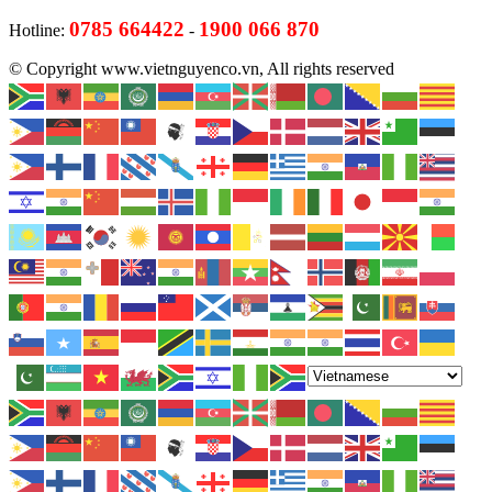
0785 664422
1900 066 870
Hotline:
-
© Copyright www.vietnguyenco.vn, All rights reserved