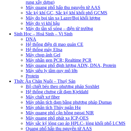
rung xây dựng)
Máy quang phổ hấp thu nguyên tử AAS
Sắc ký khí GC, Sắc ký khí khối phổ GCMS
Máy đo bụi tán xạ Lazer/Bụi khối lượng
Máy đo vi khí hậu
Máy đo tần số sóng – điện từ trường
Sinh Học – Hoá Sinh – Vi Sinh
DNA
Hệ thống điện di mao quản CE
Hệ thống máy Elisa
Máy chụp ảnh Gel
Máy nhân gen PCR; Realtime PCR
Máy quang phổ định lượng ADN, DNA, Protein
Máy siêu ly tâm quy mô lớn
Protein
Thức Ăn Chăn Nuôi – Thuỷ Sản
Bộ chiết béo theo phương pháp Soxhlet
Hệ thống chưng cất đạm Kjeldahl
Máy chiết xơ fiber
Máy phân tích đạm bằng phương pháp Dumas
Máy phân tích Thủy ngân Hg
Máy quang phổ cận hồng ngoại NIR
Máy quang phổ phát xạ ICP-OES
Máy sắc ký lỏng cao áp HPLC- lỏng khối phổ LCMS
Quang phổ hấp thu nguyên tử AAS