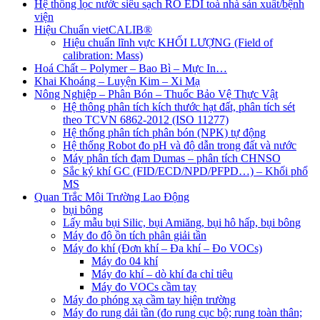
Hệ thống lọc nước siêu sạch RO EDI​​ toà nhà sản xuất/bệnh
viện
Hiệu Chuẩn vietCALIB®
Hiệu chuẩn lĩnh vực KHỐI LƯỢNG (Field of
calibration: Mass)
Hoá Chất – Polymer – Bao Bì – Mực In…
Khai Khoáng – Luyện Kim – Xi Mạ
Nông Nghiệp – Phân Bón – Thuốc Bảo Vệ Thực Vật
Hệ thông phân tích kích thước hạt đất, phân tích sét
theo TCVN 6862-2012 (ISO 11277)
Hệ thống phân tích phân bón (NPK) tự động
Hệ thống Robot đo pH và độ dẫn trong đất và nước
Máy phân tích đạm Dumas – phân tích CHNSO
Sắc ký khí GC (FID/ECD/NPD/PFPD…) – Khối phổ
MS
Quan Trắc Môi Trường Lao Động
bụi bông
Lấy mẫu bụi Silic, bụi Amiăng, bụi hô hấp, bụi bông
Máy đo độ ồn tích phân giải tần
Máy đo khí (Đơn khí – Đa khí – Đo VOCs)
Máy đo 04 khí
Máy đo khí – dò khí đa chỉ tiêu
Máy đo VOCs cầm tay
Máy đo phóng xạ cầm tay hiện trường
Máy đo rung dải tần (đo rung cục bộ; rung toàn thân;