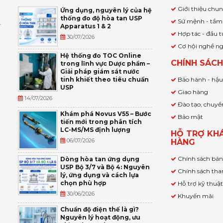
Giới thiệu chu
Ứng dụng, nguyên lý của hệ
thống đo độ hòa tan USP
Sứ mệnh - tầm
Apparatus 1 & 2
Ỹ
Hợp tác - đầu t
30/07/2026
Cơ hội nghề n
,
Hệ thống đo TOC Online
CHÍNH SÁC
trong lĩnh vực Dược phẩm –
P
Giải pháp giám sát nước
tinh khiết theo tiêu chuẩn
Bảo hành - hậ
USP
Giao hàng
14/07/2026
Đào tạo, chuyể
Khám phá Novus V55 – Bước
Bảo mật
tiến mới trong phân tích
LC-MS/MS định lượng
HỖ TRỢ KH
06/07/2026
HÀNG
Chính sách bá
Dòng hòa tan ứng dụng
USP Bộ 3/7 và Bộ 4: Nguyên
Chính sách tha
lý, ứng dụng và cách lựa
chọn phù hợp
Hỗ trợ kỹ thuậ
30/06/2026
Khuyến mãi
Chuẩn độ điện thế là gì?
Nguyên lý hoạt động, ưu