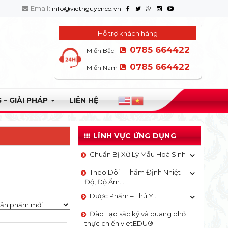
Email:
info@vietnguyenco.vn
Hỗ trợ khách hàng
0785 664422
Miền Bắc
0785 664422
Miền Nam
 – GIẢI PHÁP
LIÊN HỆ
LĨNH VỰC ỨNG DỤNG
Chuẩn Bị Xử Lý Mẫu Hoá Sinh
Theo Dõi – Thẩm Định Nhiệt
Độ, Độ Ẩm…
Dược Phẩm – Thú Y…
Đào Tạo sắc ký và quang phổ
thực chiến vietEDU®