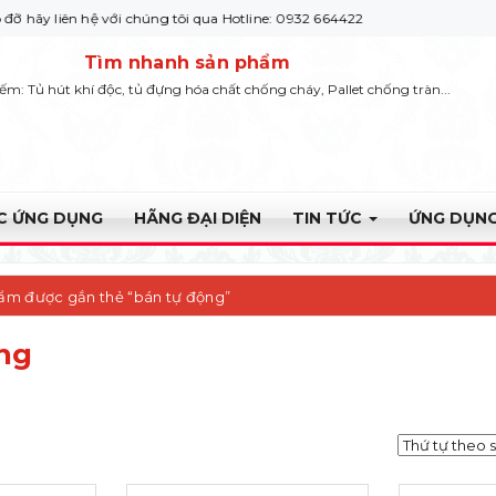
ên hệ với chúng tôi qua Hotline: 0932 664422
Tìm nhanh sản phẩm
iếm: Tủ hút khí độc, tủ đựng hóa chất chống cháy, Pallet chống tràn...
ỰC ỨNG DỤNG
HÃNG ĐẠI DIỆN
TIN TỨC
ỨNG DỤNG
ẩm được gắn thẻ “bán tự động”
ng