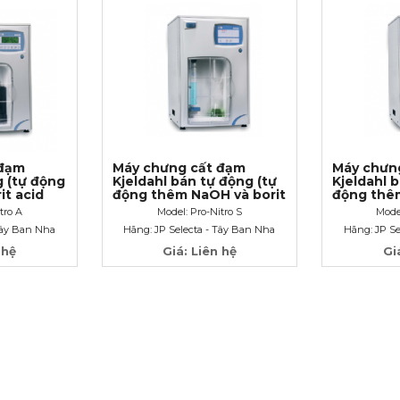
 đạm
Máy chưng cất đạm
Máy chưn
g (tự động
Kjeldahl bán tự động (tự
Kjeldahl 
it acid
động thêm NaOH và borit
động thê
acid H3BO3)
tro A
Model: Pro-Nitro S
Mode
Tây Ban Nha
Hãng: JP Selecta - Tây Ban Nha
Hãng: JP Se
 hệ
Giá: Liên hệ
Gi