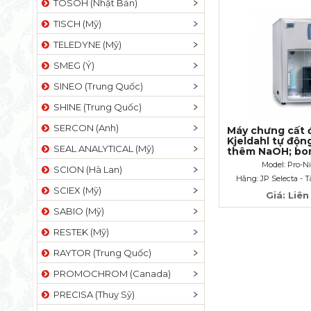
TOSOH (Nhật Bản)
TISCH (Mỹ)
TELEDYNE (Mỹ)
SMEG (Ý)
SINEO (Trung Quốc)
SHINE (Trung Quốc)
SERCON (Anh)
Máy chưng cất
Kjeldahl tự độn
SEAL ANALYTICAL (Mỹ)
thêm NaOH; bor
H3BO3 và HCl)
Model: Pro-Ni
SCION (Hà Lan)
Hãng: JP Selecta - 
SCIEX (Mỹ)
Giá: Liên
SABIO (Mỹ)
RESTEK (Mỹ)
RAYTOR (Trung Quốc)
PROMOCHROM (Canada)
PRECISA (Thuỵ Sỹ)