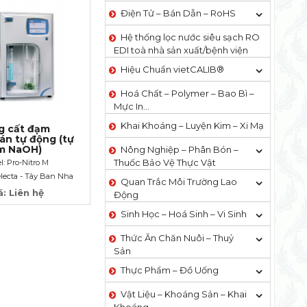
Điện Tử – Bán Dẫn – RoHS
Hệ thống lọc nước siêu sạch RO
EDI​​ toà nhà sản xuất/bệnh viện
Hiệu Chuẩn vietCALIB®
Hoá Chất – Polymer – Bao Bì –
Mực In…
Khai Khoáng – Luyện Kim – Xi Mạ
g cất đạm
bán tự động (tự
m NaOH)
Nông Nghiệp – Phân Bón –
Thuốc Bảo Vệ Thực Vật
l: Pro-Nitro M
lecta - Tây Ban Nha
Quan Trắc Môi Trường Lao
á: Liên hệ
Động
Sinh Học – Hoá Sinh – Vi Sinh
Thức Ăn Chăn Nuôi – Thuỷ
Sản
Thực Phẩm – Đồ Uống
Vật Liệu – Khoáng Sản – Khai