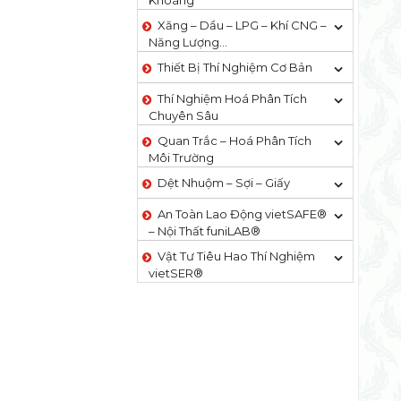
Khoáng
Xăng – Dầu – LPG – Khí CNG –
Năng Lượng…
Thiết Bị Thí Nghiệm Cơ Bản
Thí Nghiệm Hoá Phân Tích
Chuyên Sâu
Quan Trắc – Hoá Phân Tích
Môi Trường
Dệt Nhuộm – Sợi – Giấy
An Toàn Lao Động vietSAFE®
– Nội Thất funiLAB®
Vật Tư Tiêu Hao Thí Nghiệm
vietSER®