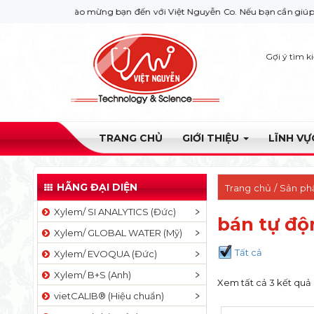
Chào mừng bạn đến với Việt Nguyễn Co. Nếu bạn cần giúp đỡ hãy li
Gợi ý tìm k
TRANG CHỦ
GIỚI THIỆU
LĨNH V
HÃNG ĐẠI DIỆN
Trang chủ
/ Sản ph
Xylem/ SI ANALYTICS (Đức)
bán tự độ
Xylem/ GLOBAL WATER (Mỹ)
Tất cả
Xylem/ EVOQUA (Đức)
Xylem/ B+S (Anh)
Xem tất cả 3 kết quả
vietCALIB® (Hiệu chuẩn)