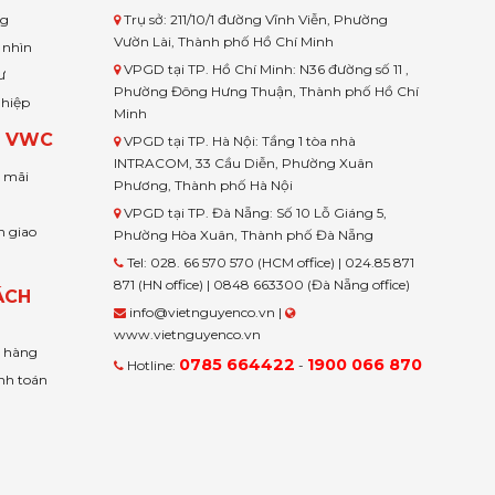
ng
Trụ sở: 211/10/1 đường Vĩnh Viễn, Phường
Vườn Lài, Thành phố Hồ Chí Minh
 nhìn
VPGD tại TP. Hồ Chí Minh: N36 đường số 11 ,
ư
Phường Đông Hưng Thuận, Thành phố Hồ Chí
ghiệp
Minh
H VWC
VPGD tại TP. Hà Nội: Tầng 1 tòa nhà
INTRACOM, 33 Cầu Diễn, Phường Xuân
u mãi
Phương, Thành phố Hà Nội
VPGD tại TP. Đà Nẵng: Số 10 Lỗ Giáng 5,
n giao
Phường Hòa Xuân, Thành phố Đà Nẵng
Tel: 028. 66 570 570 (HCM office) | 024.85 871
871 (HN office) | 0848 663300 (Đà Nẵng office)
ÁCH
info@vietnguyenco.vn |
www.vietnguyenco.vn
n hàng
0785 664422
1900 066 870
Hotline:
-
nh toán
t