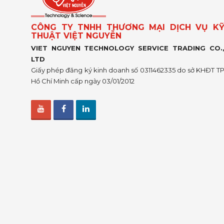
CÔNG TY TNHH THƯƠNG MẠI DỊCH VỤ K
THUẬT VIỆT NGUYỄN
VIET NGUYEN TECHNOLOGY SERVICE TRADING CO.
LTD
Giấy phép đăng ký kinh doanh số 0311462335 do sở KHĐT T
Hồ Chí Minh cấp ngày 03/01/2012