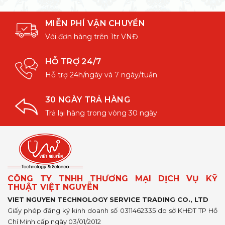
MIỄN PHÍ VẬN CHUYỂN
Với đơn hàng trên 1tr VNĐ
HỖ TRỢ 24/7
Hỗ trợ 24h/ngày và 7 ngày/tuần
30 NGÀY TRẢ HÀNG
Trả lại hàng trong vòng 30 ngày
CÔNG TY TNHH THƯƠNG MẠI DỊCH VỤ KỸ
THUẬT VIỆT NGUYỄN
VIET NGUYEN TECHNOLOGY SERVICE TRADING CO., LTD
Giấy phép đăng ký kinh doanh số 0311462335 do sở KHĐT TP Hồ
Chí Minh cấp ngày 03/01/2012