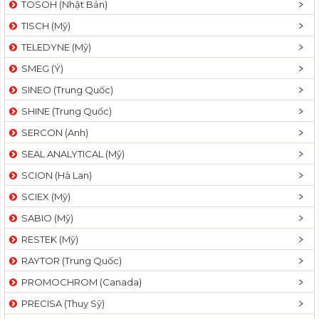
TOSOH (Nhật Bản)
t
TISCH (Mỹ)
i
o
TELEDYNE (Mỹ)
n
SMEG (Ý)
SINEO (Trung Quốc)
SHINE (Trung Quốc)
SERCON (Anh)
SEAL ANALYTICAL (Mỹ)
SCION (Hà Lan)
SCIEX (Mỹ)
SABIO (Mỹ)
RESTEK (Mỹ)
RAYTOR (Trung Quốc)
PROMOCHROM (Canada)
PRECISA (Thuỵ Sỹ)