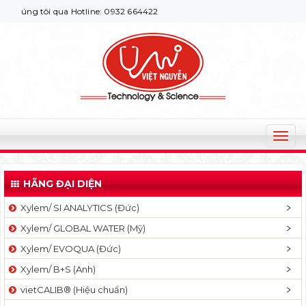
húng tôi qua Hotline: 0932 664422
T
o
g
HÃNG ĐẠI DIỆN
g
l
Xylem/ SI ANALYTICS (Đức)
e
Xylem/ GLOBAL WATER (Mỹ)
n
a
Xylem/ EVOQUA (Đức)
v
Xylem/ B+S (Anh)
i
g
vietCALIB® (Hiệu chuẩn)
a