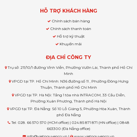
HỖ TRỢ KHÁCH HÀNG
Chính sách bán hàng
Chính sách thanh toán
Hỗ trợ kỹ thuật
Khuyến mãi
ĐỊA CHỈ CÔNG TY
Trụ sở: 211/10/1 đường Vĩnh Viễn, Phường Vườn Lài, Thành phố Hồ Chí
Minh
VPGD tại TP. Hồ Chí Minh: N36 đường số 11 , Phường Đông Hưng
Thuận, Thành phố Hồ Chí Minh
VPGD tại TP. Hà Nội: Tầng 1 tòa nhà INTRACOM, 33 Cầu Diễn,
Phường Xuân Phương, Thành phố Hà Nội
VPGD tại TP. Đà Nẵng: Số 10 Lỗ Giáng 5, Phường Hòa Xuân, Thành
phố Đà Nẵng
Tel: 028. 66 570 570 (HCM office) | 024.85 871 871 (HN office) | 0848
663300 (Đà Nẵng office)
info@vietnguyenco.vn |
www.vietnguyenco.vn