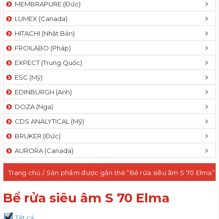
MEMBRAPURE (Đức)
LUMEX (Canada)
HITACHI (Nhật Bản)
FROILABO (Pháp)
EXPECT (Trung Quốc)
ESC (Mỹ)
EDINBURGH (Anh)
DOZA (Nga)
CDS ANALYTICAL (Mỹ)
BRUKER (Đức)
AURORA (Canada)
Trang chủ
/ Sản phẩm được gắn thẻ “Bể rửa siêu âm S 70 Elma”
Bể rửa siêu âm S 70 Elma
Tất cả