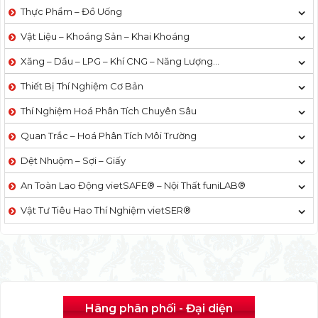
Thực Phẩm – Đồ Uống
Vật Liệu – Khoáng Sản – Khai Khoáng
Xăng – Dầu – LPG – Khí CNG – Năng Lượng…
Thiết Bị Thí Nghiệm Cơ Bản
Thí Nghiệm Hoá Phân Tích Chuyên Sâu
Quan Trắc – Hoá Phân Tích Môi Trường
Dệt Nhuộm – Sợi – Giấy
An Toàn Lao Động vietSAFE® – Nội Thất funiLAB®
Vật Tư Tiêu Hao Thí Nghiệm vietSER®
Hãng phân phối - Đại diện