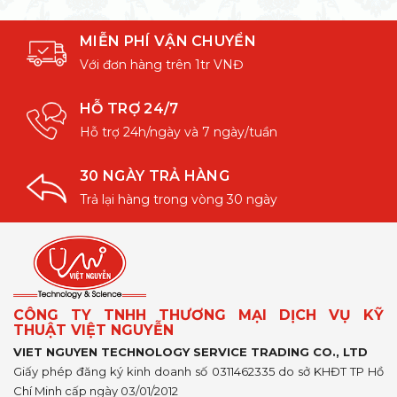
MIỄN PHÍ VẬN CHUYỂN
Với đơn hàng trên 1tr VNĐ
HỖ TRỢ 24/7
Hỗ trợ 24h/ngày và 7 ngày/tuần
30 NGÀY TRẢ HÀNG
Trả lại hàng trong vòng 30 ngày
CÔNG TY TNHH THƯƠNG MẠI DỊCH VỤ KỸ
THUẬT VIỆT NGUYỄN
VIET NGUYEN TECHNOLOGY SERVICE TRADING CO., LTD
Giấy phép đăng ký kinh doanh số 0311462335 do sở KHĐT TP Hồ
Chí Minh cấp ngày 03/01/2012