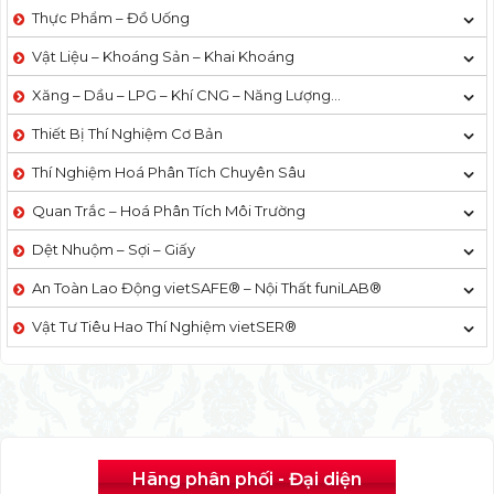
Thực Phẩm – Đồ Uống
Vật Liệu – Khoáng Sản – Khai Khoáng
Xăng – Dầu – LPG – Khí CNG – Năng Lượng…
Thiết Bị Thí Nghiệm Cơ Bản
Thí Nghiệm Hoá Phân Tích Chuyên Sâu
Quan Trắc – Hoá Phân Tích Môi Trường
Dệt Nhuộm – Sợi – Giấy
An Toàn Lao Động vietSAFE® – Nội Thất funiLAB®
Vật Tư Tiêu Hao Thí Nghiệm vietSER®
Hãng phân phối - Đại diện