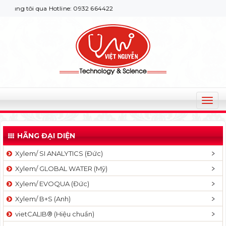
ng tôi qua Hotline: 0932 664422
T
o
g
HÃNG ĐẠI DIỆN
g
l
Xylem/ SI ANALYTICS (Đức)
e
Xylem/ GLOBAL WATER (Mỹ)
n
a
Xylem/ EVOQUA (Đức)
v
Xylem/ B+S (Anh)
i
g
vietCALIB® (Hiệu chuẩn)
a