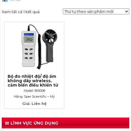
Xem tất cả 1 kết quả
Bộ đo nhiệt độ/ độ ẩm
không dây wireless,
cảm biến điều khiển từ
xa
Model: 900008
Hãng: Sper Scientific – Mỹ
Giá: Liên hệ
LĨNH VỰC ỨNG DỤNG