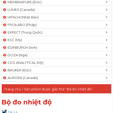
MEMBRAPURE (Đức)
LUMEX (Canada)
HITACHI (Nhật Bản)
FROILABO (Pháp)
EXPECT (Trung Quốc)
ESC (Mỹ)
EDINBURGH (Anh)
DOZA (Nga)
CDS ANALYTICAL (Mỹ)
BRUKER (Đức)
AURORA (Canada)
Trang chủ
/ Sản phẩm được gắn thẻ “Bộ đo nhiệt độ”
Bộ đo nhiệt độ
Tất cả