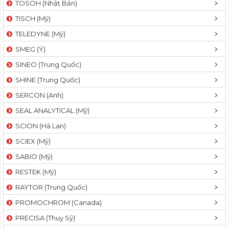
TOSOH (Nhật Bản)
t
TISCH (Mỹ)
i
o
TELEDYNE (Mỹ)
n
SMEG (Ý)
SINEO (Trung Quốc)
SHINE (Trung Quốc)
SERCON (Anh)
SEAL ANALYTICAL (Mỹ)
SCION (Hà Lan)
SCIEX (Mỹ)
SABIO (Mỹ)
RESTEK (Mỹ)
RAYTOR (Trung Quốc)
PROMOCHROM (Canada)
PRECISA (Thuỵ Sỹ)