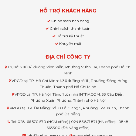
HỖ TRỢ KHÁCH HÀNG
Chính sách bán hàng
Chính sách thanh toán
Hỗ trợ kỹ thuật
Khuyến mãi
ĐỊA CHỈ CÔNG TY
Trụ sở: 211/10/1 đường Vĩnh Viễn, Phường Vườn Lài, Thành phố Hồ Chí
Minh
VPGD tại TP. Hồ Chí Minh: N36 đường số 11 , Phường Đông Hưng
Thuận, Thành phố Hồ Chí Minh
VPGD tại TP. Hà Nội: Tầng 1 tòa nhà INTRACOM, 33 Cầu Diễn,
Phường Xuân Phương, Thành phố Hà Nội
VPGD tại TP. Đà Nẵng: Số 10 Lỗ Giáng 5, Phường Hòa Xuân, Thành
phố Đà Nẵng
Tel: 028. 66 570 570 (HCM office) | 024.85 871 871 (HN office) | 0848
663300 (Đà Nẵng office)
info@vietnguyenco.vn |
www.vietnguyenco.vn