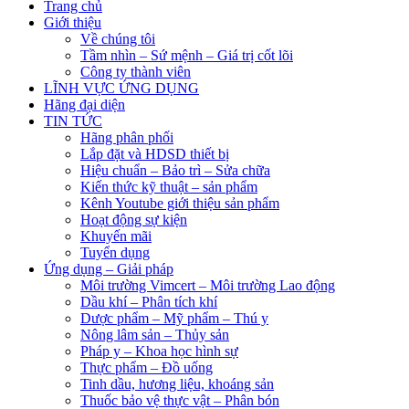
Trang chủ
Giới thiệu
Về chúng tôi
Tầm nhìn – Sứ mệnh – Giá trị cốt lõi
Công ty thành viên
LĨNH VỰC ỨNG DỤNG
Hãng đại diện
TIN TỨC
Hãng phân phối
Lắp đặt và HDSD thiết bị
Hiệu chuẩn – Bảo trì – Sửa chữa
Kiến thức kỹ thuật – sản phẩm
Kênh Youtube giới thiệu sản phẩm
Hoạt động sự kiện
Khuyến mãi
Tuyển dụng
Ứng dụng – Giải pháp
Môi trường Vimcert – Môi trường Lao động
Dầu khí – Phân tích khí
Dược phẩm – Mỹ phẩm – Thú y
Nông lâm sản – Thủy sản
Pháp y – Khoa học hình sự
Thực phẩm – Đồ uống
Tinh dầu, hương liệu, khoáng sản
Thuốc bảo vệ thực vật – Phân bón