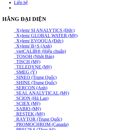
Liên hệ
HÃNG ĐẠI DIỆN
Xylem/ SI ANALYTICS (Đức)
Xylem/ GLOBAL WATER (Mỹ)
Xylem/ EVOQUA (Đức)
Xylem/ B+S (Anh)
vietCALIB® (Hiệu chuẩn)
TOSOH (Nhật Bản)
TISCH (Mỹ)
TELEDYNE (Mỹ)
SMEG (Ý)
SINEO (Trung Quốc)
SHINE (Trung Quốc)
SERCON (Anh)
SEAL ANALYTICAL (Mỹ)
SCION (Hà Lan)
SCIEX (Mỹ)
SABIO (Mỹ)
RESTEK (Mỹ)
RAYTOR (Trung Quốc)
PROMOCHROM (Canada)
PRECISA (Thuỵ Sỹ)