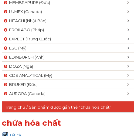
MEMBRAPURE (Đức)
LUMEX (Canada)
HITACHI (Nhật Bản)
FROILABO (Pháp)
EXPECT (Trung Quốc)
ESC (Mỹ)
EDINBURGH (Anh)
DOZA (Nga)
CDS ANALYTICAL (Mỹ)
BRUKER (Đức)
AURORA (Canada)
Trang chủ
/ Sản phẩm được gắn thẻ “chứa hóa chất”
chứa hóa chất
Tất cả