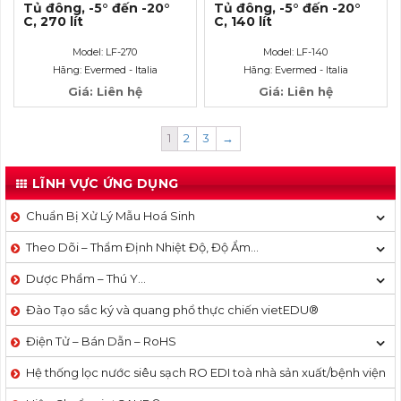
Tủ đông, -5° đến -20°
Tủ đông, -5° đến -20°
C, 270 lít
C, 140 lít
Model: LF-270
Model: LF-140
Hãng: Evermed - Italia
Hãng: Evermed - Italia
Giá: Liên hệ
Giá: Liên hệ
1
2
3
→
LĨNH VỰC ỨNG DỤNG
Chuẩn Bị Xử Lý Mẫu Hoá Sinh
Theo Dõi – Thẩm Định Nhiệt Độ, Độ Ẩm…
Dược Phẩm – Thú Y…
Đào Tạo sắc ký và quang phổ thực chiến vietEDU®
Điện Tử – Bán Dẫn – RoHS
Hệ thống lọc nước siêu sạch RO EDI​​ toà nhà sản xuất/bệnh viện