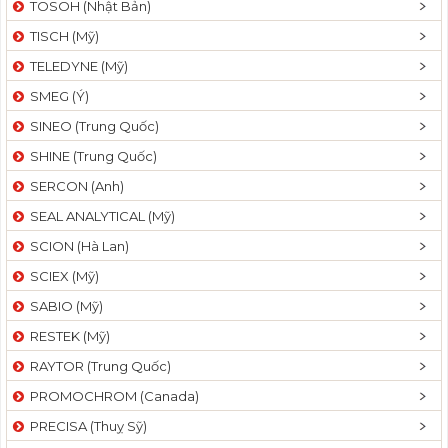
TOSOH (Nhật Bản)
t
TISCH (Mỹ)
i
o
TELEDYNE (Mỹ)
n
SMEG (Ý)
SINEO (Trung Quốc)
SHINE (Trung Quốc)
SERCON (Anh)
SEAL ANALYTICAL (Mỹ)
SCION (Hà Lan)
SCIEX (Mỹ)
SABIO (Mỹ)
RESTEK (Mỹ)
RAYTOR (Trung Quốc)
PROMOCHROM (Canada)
PRECISA (Thuỵ Sỹ)