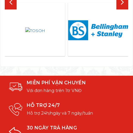
MIỄN PHÍ VẬN CHUYỂN
Với đơn hàng trên 1tr VNĐ
HỖ TRỢ 24/7
Hỗ trợ 24h/ngày và 7 ngày/tuần
30 NGÀY TRẢ HÀNG