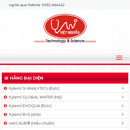
g tôi qua Hotline: 0932 664422
T
o
g
HÃNG ĐẠI DIỆN
g
l
Xylem/ SI ANALYTICS (Đức)
e
Xylem/ GLOBAL WATER (Mỹ)
n
a
Xylem/ EVOQUA (Đức)
v
Xylem/ B+S (Anh)
i
g
vietCALIB® (Hiệu chuẩn)
a