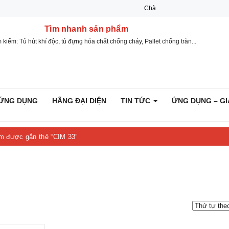
Chào mừng bạn đến với Việt Nguyễ
Tìm nhanh sản phẩm
iếm: Tủ hút khí độc, tủ đựng hóa chất chống cháy, Pallet chống tràn...
ỰC ỨNG DỤNG
HÃNG ĐẠI DIỆN
TIN TỨC
ỨNG DỤNG
ẩm được gắn thẻ “CIM 33”