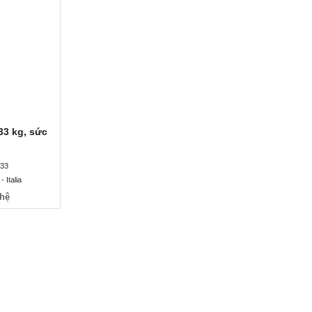
 33 kg,
kg
 33
 Italia
 hệ