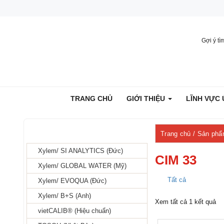
Gợi ý tìm k
TRANG CHỦ
GIỚI THIỆU
LĨNH V
HÃNG ĐẠI DIỆN
Trang chủ
/ Sản ph
Xylem/ SI ANALYTICS (Đức)
CIM 33
Xylem/ GLOBAL WATER (Mỹ)
Tất cả
Xylem/ EVOQUA (Đức)
Xylem/ B+S (Anh)
Xem tất cả 1 kết quả
vietCALIB® (Hiệu chuẩn)