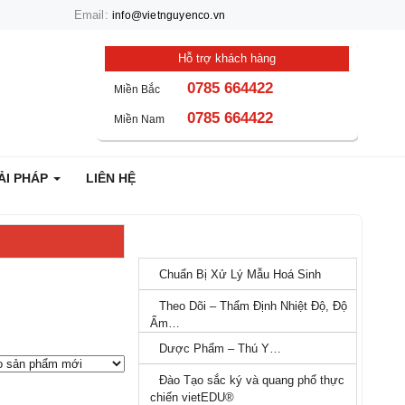
Email:
n Co. Nếu bạn cần giúp đỡ hãy liên hệ với chúng tôi qua Hotline: 0932 
info@vietnguyenco.vn
Hỗ trợ khách hàng
0785 664422
Miền Bắc
0785 664422
Miền Nam
 – GIẢI PHÁP
LIÊN HỆ
LĨNH VỰC ỨNG DỤNG
Chuẩn Bị Xử Lý Mẫu Hoá Sinh
Theo Dõi – Thẩm Định Nhiệt Độ,
Độ Ẩm…
Dược Phẩm – Thú Y…
Đào Tạo sắc ký và quang phổ
thực chiến vietEDU®