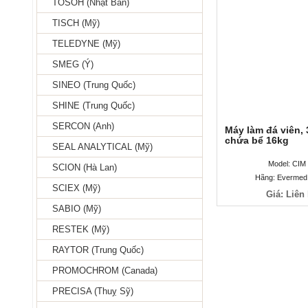
TOSOH (Nhật Bản)
TISCH (Mỹ)
TELEDYNE (Mỹ)
SMEG (Ý)
SINEO (Trung Quốc)
SHINE (Trung Quốc)
SERCON (Anh)
Máy làm đá viên,
sức chứa bể 16
SEAL ANALYTICAL (Mỹ)
Model: CIM
SCION (Hà Lan)
Hãng: Evermed -
SCIEX (Mỹ)
Giá: Liên
SABIO (Mỹ)
RESTEK (Mỹ)
RAYTOR (Trung Quốc)
PROMOCHROM (Canada)
PRECISA (Thuỵ Sỹ)