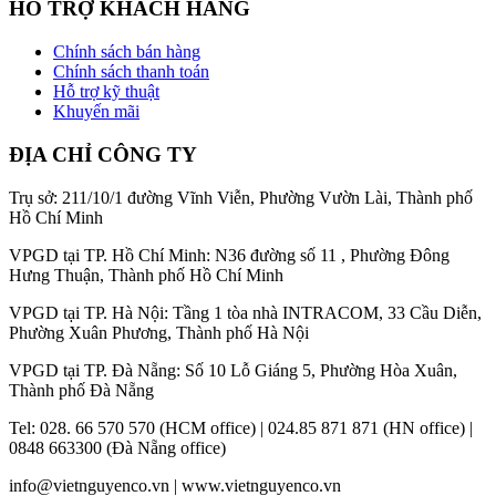
HỖ TRỢ KHÁCH HÀNG
Chính sách bán hàng
Chính sách thanh toán
Hỗ trợ kỹ thuật
Khuyến mãi
ĐỊA CHỈ CÔNG TY
Trụ sở: 211/10/1 đường Vĩnh Viễn, Phường Vườn Lài, Thành phố
Hồ Chí Minh
VPGD tại TP. Hồ Chí Minh: N36 đường số 11 , Phường Đông
Hưng Thuận, Thành phố Hồ Chí Minh
VPGD tại TP. Hà Nội: Tầng 1 tòa nhà INTRACOM, 33 Cầu Diễn,
Phường Xuân Phương, Thành phố Hà Nội
VPGD tại TP. Đà Nẵng: Số 10 Lỗ Giáng 5, Phường Hòa Xuân,
Thành phố Đà Nẵng
Tel: 028. 66 570 570 (HCM office) | 024.85 871 871 (HN office) |
0848 663300 (Đà Nẵng office)
info@vietnguyenco.vn |
www.vietnguyenco.vn