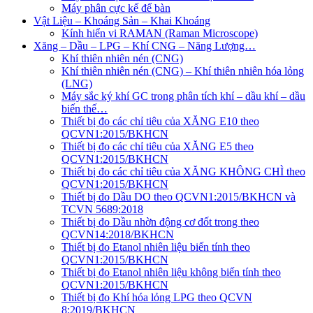
Máy phân cực kế để bàn
Vật Liệu – Khoáng Sản – Khai Khoáng
Kính hiển vi RAMAN (Raman Microscope)
Xăng – Dầu – LPG – Khí CNG – Năng Lượng…
Khí thiên nhiên nén (CNG)
Khí thiên nhiên nén (CNG) – Khí thiên nhiên hóa lỏng
(LNG)
Máy sắc ký khí GC trong phân tích khí – dầu khí – dầu
biến thế…
Thiết bị đo các chỉ tiêu của XĂNG E10 theo
QCVN1:2015/BKHCN
Thiết bị đo các chỉ tiêu của XĂNG E5 theo
QCVN1:2015/BKHCN
Thiết bị đo các chỉ tiêu của XĂNG KHÔNG CHÌ theo
QCVN1:2015/BKHCN
Thiết bị đo Dầu DO theo QCVN1:2015/BKHCN và
TCVN 5689:2018
Thiết bị đo Dầu nhờn động cơ đốt trong theo
QCVN14:2018/BKHCN
Thiết bị đo Etanol nhiên liệu biến tính theo
QCVN1:2015/BKHCN
Thiết bị đo Etanol nhiên liệu không biến tính theo
QCVN1:2015/BKHCN
Thiết bị đo Khí hóa lỏng LPG theo QCVN
8:2019/BKHCN