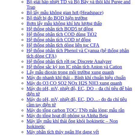
Bộ giải hấp nhiệt TD và Bộ Bẫy và thổi khí Purge and
Trap
Bộ lấy mẫu không gian hơi (Headspace)
Bộ thiết bị đo BOD hiện trường
Bơm lấy mẫu không khí lưu lượng thấp
Hệ thống phân tích BOD5 tự động
Hệ thống phân tích COD dùng TiO2
Hệ thống phân tích COD tự động
Hệ thống phân tích dòng liên tục CFA
Hệ thống phân tích Phenol và Cyanua (hệ thống phân
tích dòng CFA)
Hệ thống phân tích rời rạc Discrete Analyzer
Hệ thống sắc ký ion IC phân tích Anion và Cation
Lấy mẫu dioxin trong môi trường xung quanh
Máy đo nhanh khí thải – Bình khí chuẩn hiệu chuẩn
Máy đo O3 CO SO2 NOx H2S NH3 xung quanh
Máy đo pH, mV, nhiệt độ, EC, DO – đa chỉ tiêu để bàn
điện tử
Máy đo pH, mV, nhiệt độ, EC, DO…- đo đa chỉ tiêu
cầm tay điện tử
Máy đo tổng carbon TOC/ TNb mẫu lỏng; mẫu rắn
Máy đo tổng họat độ phóng xạ Alpha Beta
Máy lấy mẫu khí thải ống khói Isokinetic – Non
Isokinetic
Máy phân tích thủy ngân Hg dạng vết