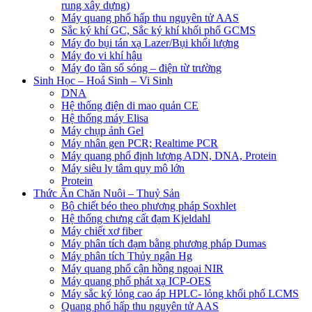
rung xây dựng)
Máy quang phổ hấp thu nguyên tử AAS
Sắc ký khí GC, Sắc ký khí khối phổ GCMS
Máy đo bụi tán xạ Lazer/Bụi khối lượng
Máy đo vi khí hậu
Máy đo tần số sóng – điện từ trường
Sinh Học – Hoá Sinh – Vi Sinh
DNA
Hệ thống điện di mao quản CE
Hệ thống máy Elisa
Máy chụp ảnh Gel
Máy nhân gen PCR; Realtime PCR
Máy quang phổ định lượng ADN, DNA, Protein
Máy siêu ly tâm quy mô lớn
Protein
Thức Ăn Chăn Nuôi – Thuỷ Sản
Bộ chiết béo theo phương pháp Soxhlet
Hệ thống chưng cất đạm Kjeldahl
Máy chiết xơ fiber
Máy phân tích đạm bằng phương pháp Dumas
Máy phân tích Thủy ngân Hg
Máy quang phổ cận hồng ngoại NIR
Máy quang phổ phát xạ ICP-OES
Máy sắc ký lỏng cao áp HPLC- lỏng khối phổ LCMS
Quang phổ hấp thu nguyên tử AAS