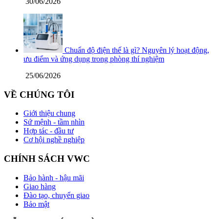
30/06/2026
Chuẩn độ điện thế là gì? Nguyên lý hoạt động,
ưu điểm và ứng dụng trong phòng thí nghiệm
25/06/2026
VỀ CHÚNG TÔI
Giới thiệu chung
Sứ mệnh - tầm nhìn
Hợp tác - đầu tư
Cơ hội nghề nghiệp
CHÍNH SÁCH VWC
Bảo hành - hậu mãi
Giao hàng
Đào tạo, chuyển giao
Bảo mật