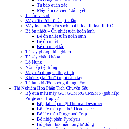
Tủ bảo quản xác
Máy làm đá viên / đá tuyết
Tủ ấm vi sinh
Máy cất nước 01 lần, 02 lần
Máy lọc nước siêu sạch loại I, loại II, loại II, RO…
Bể ổn nhiệt – Ổn nhiệt tuần hoàn lạnh
Bể ổn nhiệt tuần hoàn lạnh
Bể ổn nhiệt
Bể ổn nhiệt lắc
Tủ sấy phòng thí nghiệm
Tủ sấy chân không
Lò Nung
Nồi hấp tiệt trùng
Máy rửa dụng cụ thủy tinh
Khúc xạ kế đo độ ngọt cầm tay
Tủ hút khí độc phòng thí nghiệm
Thí Nghiệm Hoá Phân Tích Chuyên Sâu
Bộ đưa mẫu máy GC; GCMS;GCMSMS (giải hấp;
Purge and Trap…)
Bộ giải hấp nhiệt Thermal Desorber
Bộ lấy mẫu pha hơi Headspace
Bộ lấy mẫu Purge and Trap
Bộ nhiệt phân Pyrolysis
Bộ phận đưa mẫu lỏng tự động