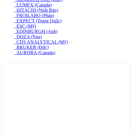
LUMEX (Canada)
HITACHI (Nhật Bản)
FROILABO (Pháp)
EXPECT (Trung Quốc)
ESC (Mỹ)
EDINBURGH (Anh)
DOZA (Nga)
CDS ANALYTICAL (Mỹ)
BRUKER (Đức)
AURORA (Canada)