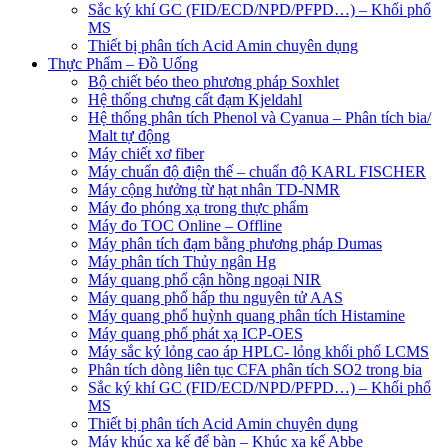
Sắc ký khí GC (FID/ECD/NPD/PFPD…) – Khối phổ
MS
Thiết bị phân tích Acid Amin chuyên dụng
Thực Phẩm – Đồ Uống
Bộ chiết béo theo phương pháp Soxhlet
Hệ thống chưng cất đạm Kjeldahl
Hệ thống phân tích Phenol và Cyanua – Phân tích bia/
Malt tự động
Máy chiết xơ fiber
Máy chuẩn độ điện thế – chuẩn độ KARL FISCHER
Máy cộng hưởng từ hạt nhân TD-NMR
Máy đo phóng xạ trong thực phẩm
Máy đo TOC Online – Offline
Máy phân tích đạm bằng phương pháp Dumas
Máy phân tích Thủy ngân Hg
Máy quang phổ cận hồng ngoại NIR
Máy quang phổ hấp thu nguyên tử AAS
Máy quang phổ huỳnh quang phân tích Histamine
Máy quang phổ phát xạ ICP-OES
Máy sắc ký lỏng cao áp HPLC- lỏng khối phổ LCMS
Phân tích dòng liên tục CFA phân tích SO2 trong bia
Sắc ký khí GC (FID/ECD/NPD/PFPD…) – Khối phổ
MS
Thiết bị phân tích Acid Amin chuyên dụng
Máy khúc xạ kế để bàn – Khúc xạ kế Abbe