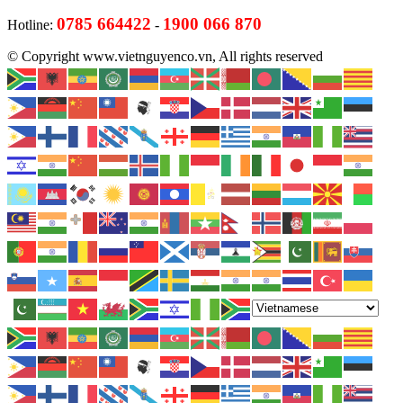
0785 664422
1900 066 870
Hotline:
-
© Copyright www.vietnguyenco.vn, All rights reserved