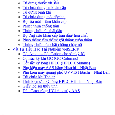
Tủ đựng thuốc trừ sâu
Tủ chứa dụng cụ khẩn cấp
Tủ đựng bình khí
Tủ chứa dung môi độc hại
Bộ rửa mắt – tắm khẩn cấp
Pallet nhựa chống tràn
Thùng chứa rác thải dầu
Bộ ứng cứu khẩn cấp tràn dầu/ hóa chất
Phao thấm/ tấm thấm/ gối thấm/ cuộn thấm
Thùng chứa hóa chất chống cháy nổ
Vật Tư Tiêu Hao Thí Nghiệm vietSER®
Cột Anion – Cột Cation cho sắc ký IC
Cột sắc ký khí GC (GC Columns)
Cột sắc ký lỏng HPLC (HPLC Columns)
Phụ kiện máy AAS hãng Hitachi – Nhật Bản
Phụ kiện máy quang phổ UVVIS Hitachi – Nhật Bản
Túi chứa khí Tedlar
Linh kiện sắc ký lỏng HPLC Hitachi – Nhật Bản
Giấy lọc sợi thủy tinh
Đèn Catot rỗng HCl cho máy AAS