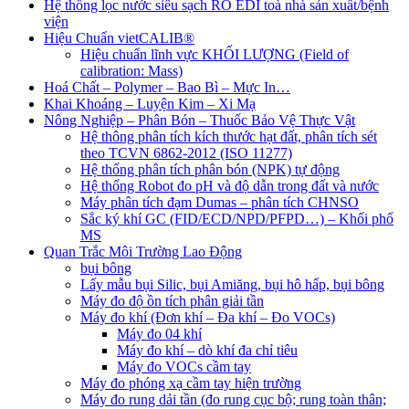
Hệ thống lọc nước siêu sạch RO EDI​​ toà nhà sản xuất/bệnh
viện
Hiệu Chuẩn vietCALIB®
Hiệu chuẩn lĩnh vực KHỐI LƯỢNG (Field of
calibration: Mass)
Hoá Chất – Polymer – Bao Bì – Mực In…
Khai Khoáng – Luyện Kim – Xi Mạ
Nông Nghiệp – Phân Bón – Thuốc Bảo Vệ Thực Vật
Hệ thông phân tích kích thước hạt đất, phân tích sét
theo TCVN 6862-2012 (ISO 11277)
Hệ thống phân tích phân bón (NPK) tự động
Hệ thống Robot đo pH và độ dẫn trong đất và nước
Máy phân tích đạm Dumas – phân tích CHNSO
Sắc ký khí GC (FID/ECD/NPD/PFPD…) – Khối phổ
MS
Quan Trắc Môi Trường Lao Động
bụi bông
Lấy mẫu bụi Silic, bụi Amiăng, bụi hô hấp, bụi bông
Máy đo độ ồn tích phân giải tần
Máy đo khí (Đơn khí – Đa khí – Đo VOCs)
Máy đo 04 khí
Máy đo khí – dò khí đa chỉ tiêu
Máy đo VOCs cầm tay
Máy đo phóng xạ cầm tay hiện trường
Máy đo rung dải tần (đo rung cục bộ; rung toàn thân;