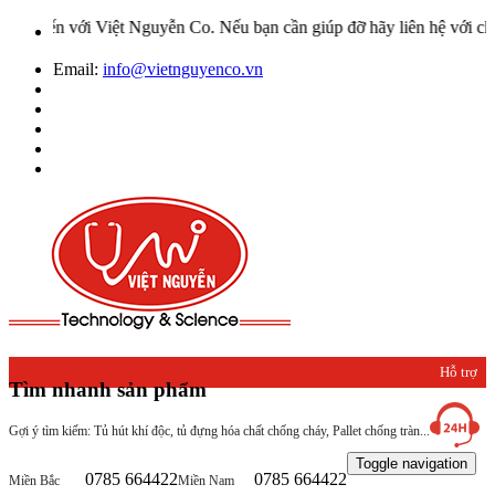
 với Việt Nguyễn Co. Nếu bạn cần giúp đỡ hãy liên hệ với chúng tôi
Email:
info@vietnguyenco.vn
Hỗ trợ
Tìm nhanh sản phẩm
khách
Gợi ý tìm kiếm: Tủ hút khí độc, tủ đựng hóa chất chống cháy, Pallet chống tràn...
hàng
Toggle navigation
0785 664422
0785 664422
Miền Bắc
Miền Nam