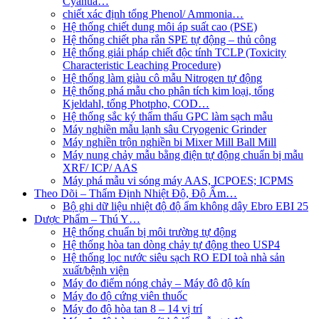
Cyanua…
chiết xác định tổng Phenol/ Ammonia…
Hệ thống chiết dung môi áp suất cao (PSE)
Hệ thống chiết pha rắn SPE tự động – thủ công
Hệ thống giải pháp chiết độc tính TCLP (Toxicity
Characteristic Leaching Procedure)
Hệ thống làm giàu cô mẫu Nitrogen tự động
Hệ thống phá mẫu cho phân tích kim loại, tổng
Kjeldahl, tổng Photpho, COD…
Hệ thống sắc ký thẩm thấu GPC làm sạch mẫu
Máy nghiền mẫu lạnh sâu Cryogenic Grinder
Máy nghiền trộn nghiền bi Mixer Mill Ball Mill
Máy nung chảy mẫu bằng điện tự động chuẩn bị mẫu
XRF/ ICP/ AAS
Máy phá mẫu vi sóng máy AAS, ICPOES; ICPMS
Theo Dõi – Thẩm Định Nhiệt Độ, Độ Ẩm…
Bộ ghi dữ liệu nhiệt độ độ ẩm không dây Ebro EBI 25
Dược Phẩm – Thú Y…
Hệ thống chuẩn bị môi trường tự động
Hệ thống hòa tan dòng chảy tự động theo USP4
Hệ thống lọc nước siêu sạch RO EDI​​ toà nhà sản
xuất/bệnh viện
Máy đo điểm nóng chảy – Máy đô độ kín
Máy đo độ cứng viên thuốc
Máy đo độ hòa tan 8 – 14 vị trí