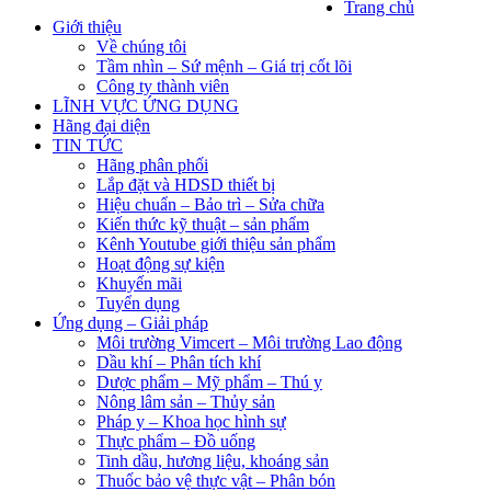
Trang chủ
Giới thiệu
Về chúng tôi
Tầm nhìn – Sứ mệnh – Giá trị cốt lõi
Công ty thành viên
LĨNH VỰC ỨNG DỤNG
Hãng đại diện
TIN TỨC
Hãng phân phối
Lắp đặt và HDSD thiết bị
Hiệu chuẩn – Bảo trì – Sửa chữa
Kiến thức kỹ thuật – sản phẩm
Kênh Youtube giới thiệu sản phẩm
Hoạt động sự kiện
Khuyến mãi
Tuyển dụng
Ứng dụng – Giải pháp
Môi trường Vimcert – Môi trường Lao động
Dầu khí – Phân tích khí
Dược phẩm – Mỹ phẩm – Thú y
Nông lâm sản – Thủy sản
Pháp y – Khoa học hình sự
Thực phẩm – Đồ uống
Tinh dầu, hương liệu, khoáng sản
Thuốc bảo vệ thực vật – Phân bón