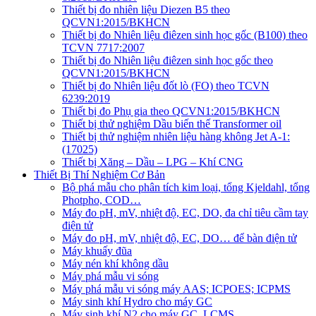
Thiết bị đo nhiên liệu Diezen B5 theo
QCVN1:2015/BKHCN
Thiết bị đo Nhiên liệu điêzen sinh học gốc (B100) theo
TCVN 7717:2007
Thiết bị đo Nhiên liệu điêzen sinh học gốc theo
QCVN1:2015/BKHCN
Thiết bị đo Nhiên liệu đốt lò (FO) theo TCVN
6239:2019
Thiết bị đo Phụ gia theo QCVN1:2015/BKHCN
Thiết bị thử nghiệm Dầu biến thế Transformer oil
Thiết bị thử nghiệm nhiên liệu hàng không Jet A-1:
(17025)
Thiết bị Xăng – Dầu – LPG – Khí CNG
Thiết Bị Thí Nghiệm Cơ Bản
Bộ phá mẫu cho phân tích kim loại, tổng Kjeldahl, tổng
Photpho, COD…
Máy đo pH, mV, nhiệt độ, EC, DO, đa chỉ tiêu cầm tay
điện tử
Máy đo pH, mV, nhiệt độ, EC, DO… để bàn điện tử
Máy khuấy đũa
Máy nén khí không dầu
Máy phá mẫu vi sóng
Máy phá mẫu vi sóng máy AAS; ICPOES; ICPMS
Máy sinh khí Hydro cho máy GC
Máy sinh khí N2 cho máy GC, LCMS