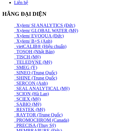
Liên hệ
HÃNG ĐẠI DIỆN
Xylem/ SI ANALYTICS (Đức)
Xylem/ GLOBAL WATER (Mỹ)
Xylem/ EVOQUA (Đức)
Xylem/ B+S (Anh)
vietCALIB® (Hiệu chuẩn)
TOSOH (Nhật Bản)
TISCH (Mỹ)
TELEDYNE (Mỹ)
SMEG (Ý)
SINEO (Trung Quốc)
SHINE (Trung Quốc)
SERCON (Anh)
SEAL ANALYTICAL (Mỹ)
SCION (Hà Lan)
SCIEX (Mỹ)
SABIO (Mỹ)
RESTEK (Mỹ)
RAYTOR (Trung Quốc)
PROMOCHROM (Canada)
PRECISA (Thuỵ Sỹ)
MEMBRAPURE (Đức)