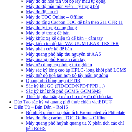
Máy đo độ hòa tan với bộ lấy mẫu tự động
Máy đo độ mài mòn viên – tỷ trọng bột
Máy đo độ tan rã
Máy đo TOC Online – Offline
Máy đo tổng Cacbon TOC để bàn theo 211 CFR 11
Máy đo tỷ trọng dạng đóng
Máy đo tỷ trọng để bàn
Máy khúc xạ kế điện tử để bàn – cầm tay
Máy kiểm tra độ kín VACUUM LEAK TESTER
Máy phân cực kế để bàn
Máy quang phổ hấp thu nguyên tử AAS
Máy quang phổ Raman cầm tay
Máy rửa dụng cụ phòng thí nghiệm
Máy sắc ký lỏng cao áp HPLC- lỏng khối phổ LCMS
Máy thử độ hoà tan hợp bộ lấy mẫu tự động
Quang phổ hồng ngoại FTIR
Sắc ký khí GC (FID/ECD/NPD/PFPD…)
Sắc ký khí khối phổ GCMS/ GCMSMS
Thiết bị pha loãng mẫu cho máy đo độ hòa tan
Đào Tạo sắc ký và quang phổ thực chiến vietEDU®
Điện Tử – Bán Dẫn – RoHS
Bộ nhiệt phân cho phân tích Brominated và Phthalate
Máy đo tổng carbon TOC Online – Offline
Máy quang phổ huỳnh quang tia X phân tích các chỉ
tiêu RoHS