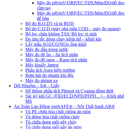
Máy đo pH/mV/ORP/EC/TDS/Mặn/DO/độ đục
cầm tay
Máy đo pH/mV/ORP/EC/TDS/Mặn/DO/độ đục
để bàn
Bộ đo B.O.D5 và tủ BOD
Bộ đo C.O.D (máy phá mẫu COD – máy đo quang)
Bộ lọc chân không TSS/ Bộ lọc vi sinh
Đo lưu tốc dòng chảy kênh hở – kênh kín
Lấy mẫu SO2/CO/NOx ống khói
Máy đo dầu trong nước
Máy đo độ ồn – ồn tích phân
Máy đo độ rung – Rung tích phân
Máy khuấy Jartest
Phân tích Asen hiện trường
Bơm hút đo nhanh khí độc
Máy đo phóng xạ
Dệt Nhuộm – Sợi – Giấy
Hệ thống phân tích Phenol và Cyanua đồng thời
Sắc ký khí GC (FID/ECD/NPD/PFPD…) – Khối phổ
MS
An Toàn Lao Động vietSAFE® – Nội Thất funiLAB®
Tủ PE chứa hóa chất chống ăn mòn
Tủ đựng hóa chất chống cháy
Tủ chứa dung môi gây cháy
Tủ chứa dung môi gây ăn mòn