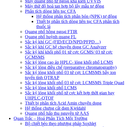
Máy quang phổ tử ngoại khả kiến UVVIS
Máy thử độ hoà tan hợp bộ lấy mẫu tự động
Phân tích dòng liên tục CFA
Hệ thống phân tích phân bón (NPK) tự động
Thiết bị phân tích dòng liên tục CFA phân tích
thuốc lá
Quang phổ hồng ngoại FTIR
Quang phổ huỳnh quang FL
Sắc ký khí GC (FID/ECD/NPD/PFPD…)
Sắc ký khí GC hệ chuyên dụng GC Analyzer
Sắc ký khí khối phổ 01 tứ cực GCMS/ 03 tứ cực
GCMSMS
Sắc ký lỏng cao áp HPLC- lỏng khối phổ LCMS
Sắc ký lỏng điều chế (preparative chromatography)
Sắc ký lỏng khối phổ 03 tứ cực LCMSMS bẫy ion
tuyến tính QTRAP
Sắc ký lỏng khối phổ 03 tứ cực LCMSMS Triple Quad
Sắc ký lỏng khối phổ LCMS
Sắc ký lỏng khối phổ tứ cực kết hợp thời gian bay
UHPLC-QTOF
Thiết bị phân tích Acid Amin chuyên dụng
Hệ thống chưng cất đạm Kjeldahl
Quang phổ hấp thu nguyên tử AAS
Quan Trắc – Hoá Phân Tích Môi Trường
Bộ chiết béo theo phương pháp Soxhlet