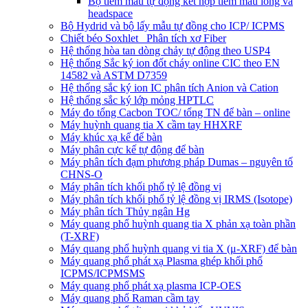
Bộ tiêm mẫu tự động kết hợp tiêm mẫu lỏng và
headspace
Bộ Hydrid và bộ lấy mẫu tự đồng cho ICP/ ICPMS
Chiết béo Soxhlet_ Phân tích xơ Fiber
Hệ thống hòa tan dòng chảy tự động theo USP4
Hệ thống Sắc ký ion đốt cháy online CIC theo EN
14582 và ASTM D7359
Hệ thống sắc ký ion IC phân tích Anion và Cation
Hệ thống sắc ký lớp mỏng HPTLC
Máy đo tổng Cacbon TOC/ tổng TN để bàn – online
Máy huỳnh quang tia X cầm tay HHXRF
Máy khúc xạ kế để bàn
Máy phân cực kế tự động để bàn
Máy phân tích đạm phương pháp Dumas – nguyên tố
CHNS-O
Máy phân tích khối phổ tỷ lệ đồng vị
Máy phân tích khối phổ tỷ lệ đồng vị IRMS (Isotope)
Máy phân tích Thủy ngân Hg
Máy quang phổ huỳnh quang tia X phản xạ toàn phần
(T-XRF)
Máy quang phổ huỳnh quang vi tia X (μ-XRF) để bàn
Máy quang phổ phát xạ Plasma ghép khối phổ
ICPMS/ICPMSMS
Máy quang phổ phát xạ plasma ICP-OES
Máy quang phổ Raman cầm tay