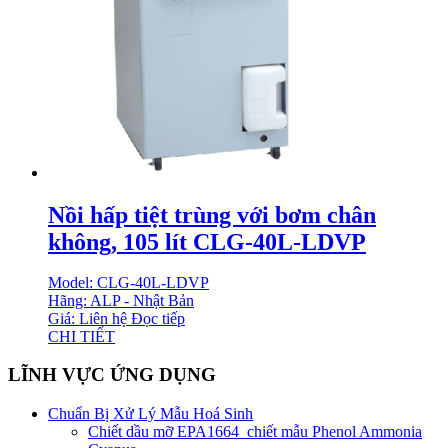
Nồi hấp tiệt trùng với bơm chân
không, 105 lít CLG-40L-LDVP
Model: CLG-40L-LDVP
Hãng: ALP - Nhật Bản
Giá: Liên hệ
Đọc tiếp
CHI TIẾT
LĨNH VỰC ỨNG DỤNG
Chuẩn Bị Xử Lý Mẫu Hoá Sinh
Chiết dầu mỡ EPA1664_chiết mẫu Phenol Ammonia