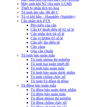
Máy sinh khí N2 cho máy LCMS
Thiết bị phân tích tro hoá
Tủ lạnh âm sâu -86 độ C
Tủ vi khí hậu – Humidity (Stability)
Cân phân tích PTN
Phụ kiện của cân
Cân kỹ thuật điện tử 02 số lẻ
Cân phân tích 04 số lẻ
Cân vi lượng 05 số lẻ
Cân sấy ẩm điện tử
Cân vàng
Qủa cân chuẩn
Tủ lạnh bảo quản mẫu
Tủ lạnh phòng thí nghiệm
Tủ lạnh hai ngăn nhiệt độ
Tủ lạnh bảo quản máu
Tủ lạnh bảo quản dược phẩm
Tủ lạnh chống cháy nổ
Tủ lạnh/Tủ đông di động
Tủ đông bảo quản mẫu
Tủ đông bảo quản dược phẩm
Tủ đông bảo quản máu
Tủ đông phòng thí nghiệm
Tủ đông chống cháy nổ
Tủ đông, tủ lạnh âm sâu