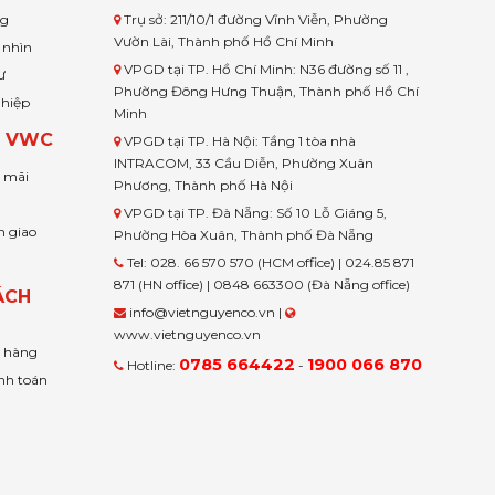
ng
Trụ sở: 211/10/1 đường Vĩnh Viễn, Phường
Vườn Lài, Thành phố Hồ Chí Minh
 nhìn
VPGD tại TP. Hồ Chí Minh: N36 đường số 11 ,
ư
Phường Đông Hưng Thuận, Thành phố Hồ Chí
ghiệp
Minh
H VWC
VPGD tại TP. Hà Nội: Tầng 1 tòa nhà
INTRACOM, 33 Cầu Diễn, Phường Xuân
u mãi
Phương, Thành phố Hà Nội
VPGD tại TP. Đà Nẵng: Số 10 Lỗ Giáng 5,
n giao
Phường Hòa Xuân, Thành phố Đà Nẵng
Tel: 028. 66 570 570 (HCM office) | 024.85 871
871 (HN office) | 0848 663300 (Đà Nẵng office)
ÁCH
info@vietnguyenco.vn |
www.vietnguyenco.vn
n hàng
0785 664422
1900 066 870
Hotline:
-
nh toán
t