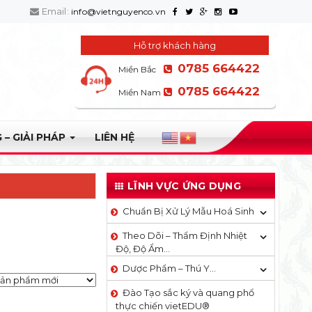
Email:
info@vietnguyenco.vn
Hỗ trợ khách hàng
0785 664422
Miền Bắc
0785 664422
Miền Nam
 – GIẢI PHÁP
LIÊN HỆ
LĨNH VỰC ỨNG DỤNG
Chuẩn Bị Xử Lý Mẫu Hoá Sinh
Theo Dõi – Thẩm Định Nhiệt
Độ, Độ Ẩm…
Dược Phẩm – Thú Y…
Đào Tạo sắc ký và quang phổ
thực chiến vietEDU®