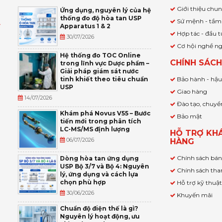
Giới thiệu chu
Ứng dụng, nguyên lý của hệ
thống đo độ hòa tan USP
Sứ mệnh - tầm
Apparatus 1 & 2
Ỹ
Hợp tác - đầu t
30/07/2026
Cơ hội nghề n
,
Hệ thống đo TOC Online
CHÍNH SÁC
trong lĩnh vực Dược phẩm –
P
Giải pháp giám sát nước
tinh khiết theo tiêu chuẩn
Bảo hành - hậ
USP
Giao hàng
14/07/2026
Đào tạo, chuyể
Khám phá Novus V55 – Bước
Bảo mật
tiến mới trong phân tích
LC-MS/MS định lượng
HỖ TRỢ KH
06/07/2026
HÀNG
Chính sách bá
Dòng hòa tan ứng dụng
USP Bộ 3/7 và Bộ 4: Nguyên
Chính sách tha
lý, ứng dụng và cách lựa
chọn phù hợp
Hỗ trợ kỹ thuậ
30/06/2026
Khuyến mãi
Chuẩn độ điện thế là gì?
Nguyên lý hoạt động, ưu