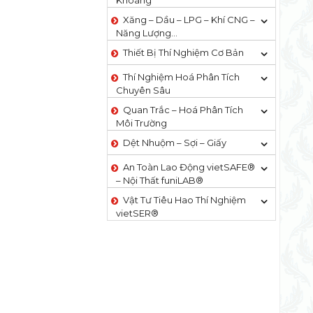
Khoáng
Xăng – Dầu – LPG – Khí CNG –
Năng Lượng…
Thiết Bị Thí Nghiệm Cơ Bản
Thí Nghiệm Hoá Phân Tích
Chuyên Sâu
Quan Trắc – Hoá Phân Tích
Môi Trường
Dệt Nhuộm – Sợi – Giấy
An Toàn Lao Động vietSAFE®
– Nội Thất funiLAB®
Vật Tư Tiêu Hao Thí Nghiệm
vietSER®