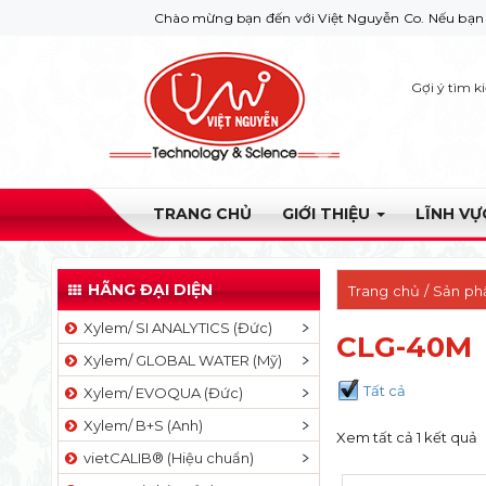
Chào mừng bạn đến với Việt Nguyễn Co. Nếu bạn cần giúp đ
Gợi ý tìm k
TRANG CHỦ
GIỚI THIỆU
LĨNH V
HÃNG ĐẠI DIỆN
Trang chủ
/ Sản p
Xylem/ SI ANALYTICS (Đức)
CLG-40M
Xylem/ GLOBAL WATER (Mỹ)
Tất cả
Xylem/ EVOQUA (Đức)
Xylem/ B+S (Anh)
Xem tất cả 1 kết quả
vietCALIB® (Hiệu chuẩn)