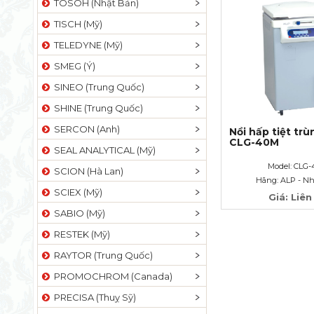
TOSOH (Nhật Bản)
TISCH (Mỹ)
TELEDYNE (Mỹ)
SMEG (Ý)
SINEO (Trung Quốc)
SHINE (Trung Quốc)
SERCON (Anh)
Nồi hấp tiệt trùn
CLG-40M
SEAL ANALYTICAL (Mỹ)
Model: CLG
SCION (Hà Lan)
Hãng: ALP - N
SCIEX (Mỹ)
Giá: Liên
SABIO (Mỹ)
RESTEK (Mỹ)
RAYTOR (Trung Quốc)
PROMOCHROM (Canada)
PRECISA (Thuỵ Sỹ)