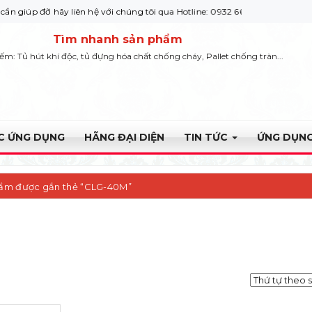
ỡ hãy liên hệ với chúng tôi qua Hotline: 0932 664422
Tìm nhanh sản phẩm
iếm: Tủ hút khí độc, tủ đựng hóa chất chống cháy, Pallet chống tràn...
ỰC ỨNG DỤNG
HÃNG ĐẠI DIỆN
TIN TỨC
ỨNG DỤNG
hẩm được gắn thẻ “CLG-40M”