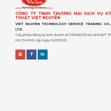
CÔNG TY TNHH THƯƠNG MẠI DỊCH VỤ K
THUẬT VIỆT NGUYỄN
VIET NGUYEN TECHNOLOGY SERVICE TRADING CO.
LTD
Giấy phép đăng ký kinh doanh số 0311462335 do sở KHĐT T
Hồ Chí Minh cấp ngày 03/01/2012