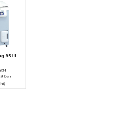
g 85 lít
-40M
hật Bản
 hệ