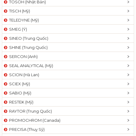
TOSOH (Nhật Bản)
t
TISCH (Mỹ)
i
o
TELEDYNE (Mỹ)
n
SMEG (Ý)
SINEO (Trung Quốc)
SHINE (Trung Quốc)
SERCON (Anh)
SEAL ANALYTICAL (Mỹ)
SCION (Hà Lan)
SCIEX (Mỹ)
SABIO (Mỹ)
RESTEK (Mỹ)
RAYTOR (Trung Quốc)
PROMOCHROM (Canada)
PRECISA (Thuỵ Sỹ)