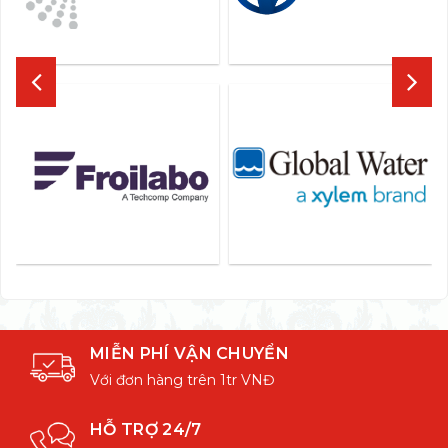
MIỄN PHÍ VẬN CHUYỂN
Với đơn hàng trên 1tr VNĐ
HỖ TRỢ 24/7