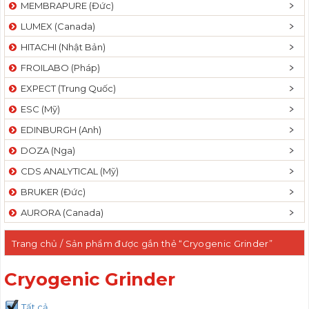
MEMBRAPURE (Đức)
LUMEX (Canada)
HITACHI (Nhật Bản)
FROILABO (Pháp)
EXPECT (Trung Quốc)
ESC (Mỹ)
EDINBURGH (Anh)
DOZA (Nga)
CDS ANALYTICAL (Mỹ)
BRUKER (Đức)
AURORA (Canada)
Trang chủ
/ Sản phẩm được gắn thẻ “Cryogenic Grinder”
Cryogenic Grinder
Tất cả