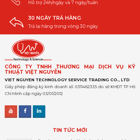
Hỗ trợ 24h/ngày và 7 ngày/tuần
30 NGÀY TRẢ HÀNG
Trả lại hàng trong vòng 30 ngày
CÔNG TY TNHH THƯƠNG MẠI DỊCH VỤ KỸ
THUẬT VIỆT NGUYỄN
VIET NGUYEN TECHNOLOGY SERVICE TRADING CO., LTD
Giấy phép đăng ký kinh doanh số 0311462335 do sở KHĐT TP Hồ
Chí Minh cấp ngày 03/01/2012
TIN TỨC MỚI