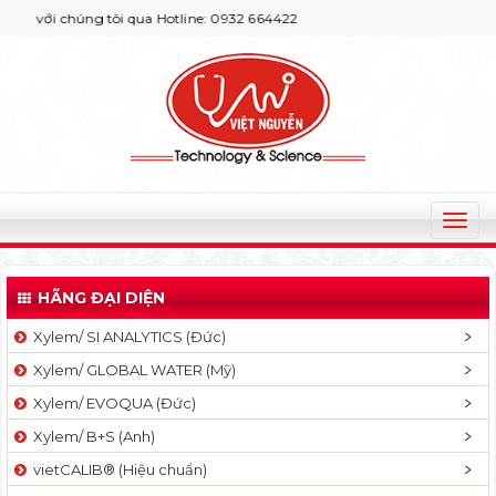
với chúng tôi qua Hotline: 0932 664422
T
o
g
HÃNG ĐẠI DIỆN
g
l
Xylem/ SI ANALYTICS (Đức)
e
Xylem/ GLOBAL WATER (Mỹ)
n
a
Xylem/ EVOQUA (Đức)
v
Xylem/ B+S (Anh)
i
g
vietCALIB® (Hiệu chuẩn)
a