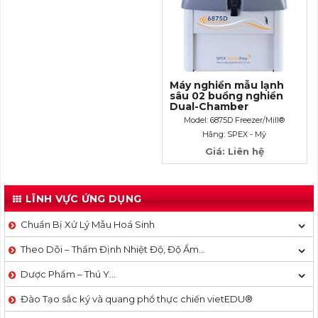
Máy nghiền mẫu lạnh
sâu 02 buồng nghiền
Dual-Chamber
Cryogenic Grinder
Model: 6875D Freezer/Mill®
Hãng: SPEX - Mỹ
Giá: Liên hệ
LĨNH VỰC ỨNG DỤNG
Chuẩn Bị Xử Lý Mẫu Hoá Sinh
Theo Dõi – Thẩm Định Nhiệt Độ, Độ Ẩm…
Dược Phẩm – Thú Y…
Đào Tạo sắc ký và quang phổ thực chiến vietEDU®