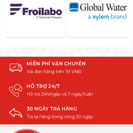
MIỄN PHÍ VẬN CHUYỂN
Với đơn hàng trên 1tr VNĐ
HỖ TRỢ 24/7
Hỗ trợ 24h/ngày và 7 ngày/tuần
30 NGÀY TRẢ HÀNG
Trả lại hàng trong vòng 30 ngày