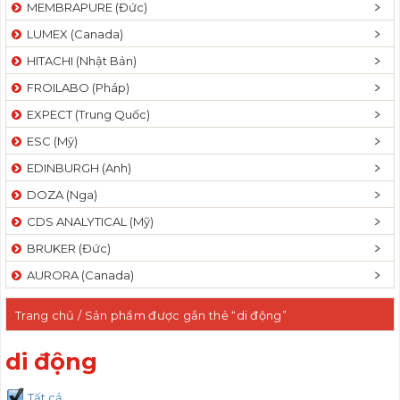
MEMBRAPURE (Đức)
LUMEX (Canada)
HITACHI (Nhật Bản)
FROILABO (Pháp)
EXPECT (Trung Quốc)
ESC (Mỹ)
EDINBURGH (Anh)
DOZA (Nga)
CDS ANALYTICAL (Mỹ)
BRUKER (Đức)
AURORA (Canada)
Trang chủ
/ Sản phẩm được gắn thẻ “di động”
di động
Tất cả