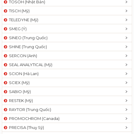
TOSOH (Nhật Bản)
t
TISCH (Mỹ)
i
o
TELEDYNE (Mỹ)
n
SMEG (Ý)
SINEO (Trung Quốc)
SHINE (Trung Quốc)
SERCON (Anh)
SEAL ANALYTICAL (Mỹ)
SCION (Hà Lan)
SCIEX (Mỹ)
SABIO (Mỹ)
RESTEK (Mỹ)
RAYTOR (Trung Quốc)
PROMOCHROM (Canada)
PRECISA (Thuỵ Sỹ)