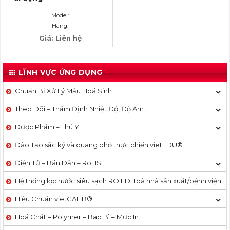
Model:
Hãng:
Giá: Liên hệ
LĨNH VỰC ỨNG DỤNG
Chuẩn Bị Xử Lý Mẫu Hoá Sinh
Theo Dõi – Thẩm Định Nhiệt Độ, Độ Ẩm…
Dược Phẩm – Thú Y…
Đào Tạo sắc ký và quang phổ thực chiến vietEDU®
Điện Tử – Bán Dẫn – RoHS
Hệ thống lọc nước siêu sạch RO EDI​​ toà nhà sản xuất/bệnh viện
Hiệu Chuẩn vietCALIB®
Hoá Chất – Polymer – Bao Bì – Mực In…