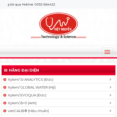
tôi qua Hotline: 0932 664422
T
o
g
HÃNG ĐẠI DIỆN
g
l
Xylem/ SI ANALYTICS (Đức)
e
Xylem/ GLOBAL WATER (Mỹ)
n
a
Xylem/ EVOQUA (Đức)
v
Xylem/ B+S (Anh)
i
g
vietCALIB® (Hiệu chuẩn)
a