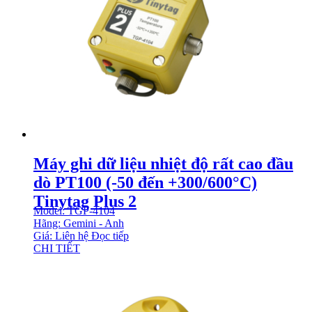
Máy ghi dữ liệu nhiệt độ rất cao đầu
dò PT100 (-50 đến +300/600°C)
Tinytag Plus 2
Model: TGP-4104
Hãng: Gemini - Anh
Giá: Liên hệ
Đọc tiếp
CHI TIẾT