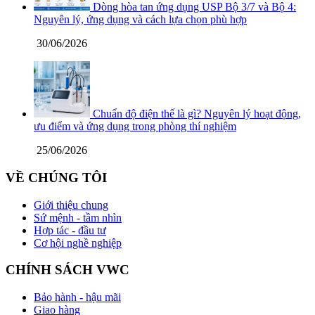
Dòng hòa tan ứng dụng USP Bộ 3/7 và Bộ 4:
Nguyên lý, ứng dụng và cách lựa chọn phù hợp
30/06/2026
Chuẩn độ điện thế là gì? Nguyên lý hoạt động,
ưu điểm và ứng dụng trong phòng thí nghiệm
25/06/2026
VỀ CHÚNG TÔI
Giới thiệu chung
Sứ mệnh - tầm nhìn
Hợp tác - đầu tư
Cơ hội nghề nghiệp
CHÍNH SÁCH VWC
Bảo hành - hậu mãi
Giao hàng