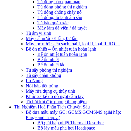
Tủ đông bảo quản máu
Tủ đông phòng thí nghiệm
Tủ đông chống cháy nổ
Tủ đông, tủ lạnh âm sâu
Tủ bảo quản xác
Máy làm đá viên / đá tuyết
Tủ ấm vi sinh
Máy cất nước 01 lần, 02 lần
Máy lọc nước siêu sạch loại I, loại II, loại II, RO…
Bể ổn nhiệt – Ổn nhiệt tuần hoàn lạnh
Bể ổn nhiệt tuần hoàn lạnh
Bể ổn nhiệt
Bể ổn nhiệt lắc
Tủ sấy phòng thí nghiệm
Tủ sấy chân không
Lò Nung
Nồi hấp tiệt trùng
Máy rửa dụng cụ thủy tinh
Khúc xạ kế đo độ ngọt cầm tay
Tủ hút khí độc phòng thí nghiệm
Thí Nghiệm Hoá Phân Tích Chuyên Sâu
Bộ đưa mẫu máy GC; GCMS;GCMSMS (giải hấp;
Purge and Trap…)
Bộ giải hấp nhiệt Thermal Desorber
Bộ lấy mẫu pha hơi Headspace