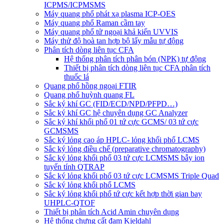
ICPMS/ICPMSMS
Máy quang phổ phát xạ plasma ICP-OES
Máy quang phổ Raman cầm tay
Máy quang phổ tử ngoại khả kiến UVVIS
Máy thử độ hoà tan hợp bộ lấy mẫu tự động
Phân tích dòng liên tục CFA
Hệ thống phân tích phân bón (NPK) tự động
Thiết bị phân tích dòng liên tục CFA phân tích
thuốc lá
Quang phổ hồng ngoại FTIR
Quang phổ huỳnh quang FL
Sắc ký khí GC (FID/ECD/NPD/PFPD…)
Sắc ký khí GC hệ chuyên dụng GC Analyzer
Sắc ký khí khối phổ 01 tứ cực GCMS/ 03 tứ cực
GCMSMS
Sắc ký lỏng cao áp HPLC- lỏng khối phổ LCMS
Sắc ký lỏng điều chế (preparative chromatography)
Sắc ký lỏng khối phổ 03 tứ cực LCMSMS bẫy ion
tuyến tính QTRAP
Sắc ký lỏng khối phổ 03 tứ cực LCMSMS Triple Quad
Sắc ký lỏng khối phổ LCMS
Sắc ký lỏng khối phổ tứ cực kết hợp thời gian bay
UHPLC-QTOF
Thiết bị phân tích Acid Amin chuyên dụng
Hệ thống chưng cất đạm Kjeldahl