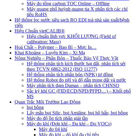
Máy đo tổng carbon TOC Online – Offline
Máy quang phổ huỳnh quang tia X phân tích các chỉ
tiêu RoHS
Hệ thống lọc nước siêu sạch RO EDI​​ toà nhà sản xuất/bệnh
viện
Hiệu Chuẩn vietCALIB®
Hiệu chuẩn lĩnh vực KHỐI LƯỢNG (Field of
calibration: Mass)
Hoá Chất – Polymer – Bao Bì – Mực In…
Khai Khoáng – Luyện Kim – Xi Mạ
Nông Nghiệp – Phân Bón – Thuốc Bảo Vệ Thực Vật
Hệ thông phân tích kích thước hạt đất, phân tích sét
theo TCVN 6862-2012 (ISO 11277)
Hệ thống phân tích phân bón (NPK) tự động
Hệ thống Robot đo pH và độ dẫn trong đất và nước
Máy phân tích đạm Dumas – phân tích CHNSO
Sắc ký khí GC (FID/ECD/NPD/PFPD…) – Khối phổ
MS
Quan Trắc Môi Trường Lao Động
bụi bông
Lấy mẫu bụi Silic, bụi Amiăng, bụi hô hấp, bụi bông
Máy đo độ ồn tích phân giải tần
Máy đo khí (Đơn khí – Đa khí – Đo VOCs)
Máy đo 04 khí
Máy đo khí – dò khí đa chỉ tiêu