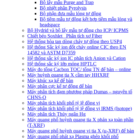
Bộ lấy mẫu Purge and Trap
Bộ nhiệt phân Pyrolysis
Bộ phận đưa mẫu lỏng tự động
Bộ tiêm mẫu tự động kết hợp tiêm mẫu lỏng và
headspace
Bộ Hydrid và bộ lấy mẫu tự đồng cho ICP/ ICPMS
Chiết béo Soxhlet_ Phân tích xơ Fiber
Hệ thống hòa tan dòng chảy tự động theo USP4
Hệ thống Sắc ký ion đốt cháy online CIC theo EN
14582 và ASTM D7359
Hệ thống sắc ký ion IC phân tích Anion và Cation
Hệ thống sắc ký lớp mỏng HPTLC
Máy đo tổng Cacbon TOC/ tổng TN để bàn – online
Máy huỳnh quang tia X cầm tay HHXRF
Máy khúc xạ kế để bàn
Máy phân cực kế tự động để bàn
Máy phân tích đạm phương pháp Dumas – nguyên tố
CHNS-O
Máy phân tích khối phổ tỷ lệ đồng vị
Máy phân tích khối phổ tỷ lệ đồng vị IRMS (Isotope)
Máy phân tích Thủy ngân Hg
Máy quang phổ huỳnh quang tia X phản xạ toàn phần
(T-XRF)
Máy quang phổ huỳnh quang vi tia X (μ-XRF) để bàn
Máy quang phổ phát xạ Plasma ghép khối phổ