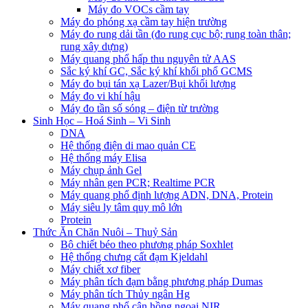
Máy đo VOCs cầm tay
Máy đo phóng xạ cầm tay hiện trường
Máy đo rung dải tần (đo rung cục bộ; rung toàn thân;
rung xây dựng)
Máy quang phổ hấp thu nguyên tử AAS
Sắc ký khí GC, Sắc ký khí khối phổ GCMS
Máy đo bụi tán xạ Lazer/Bụi khối lượng
Máy đo vi khí hậu
Máy đo tần số sóng – điện từ trường
Sinh Học – Hoá Sinh – Vi Sinh
DNA
Hệ thống điện di mao quản CE
Hệ thống máy Elisa
Máy chụp ảnh Gel
Máy nhân gen PCR; Realtime PCR
Máy quang phổ định lượng ADN, DNA, Protein
Máy siêu ly tâm quy mô lớn
Protein
Thức Ăn Chăn Nuôi – Thuỷ Sản
Bộ chiết béo theo phương pháp Soxhlet
Hệ thống chưng cất đạm Kjeldahl
Máy chiết xơ fiber
Máy phân tích đạm bằng phương pháp Dumas
Máy phân tích Thủy ngân Hg
Máy quang phổ cận hồng ngoại NIR