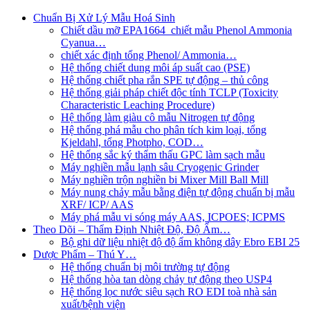
Chuẩn Bị Xử Lý Mẫu Hoá Sinh
Chiết dầu mỡ EPA1664_chiết mẫu Phenol Ammonia
Cyanua…
chiết xác định tổng Phenol/ Ammonia…
Hệ thống chiết dung môi áp suất cao (PSE)
Hệ thống chiết pha rắn SPE tự động – thủ công
Hệ thống giải pháp chiết độc tính TCLP (Toxicity
Characteristic Leaching Procedure)
Hệ thống làm giàu cô mẫu Nitrogen tự động
Hệ thống phá mẫu cho phân tích kim loại, tổng
Kjeldahl, tổng Photpho, COD…
Hệ thống sắc ký thẩm thấu GPC làm sạch mẫu
Máy nghiền mẫu lạnh sâu Cryogenic Grinder
Máy nghiền trộn nghiền bi Mixer Mill Ball Mill
Máy nung chảy mẫu bằng điện tự động chuẩn bị mẫu
XRF/ ICP/ AAS
Máy phá mẫu vi sóng máy AAS, ICPOES; ICPMS
Theo Dõi – Thẩm Định Nhiệt Độ, Độ Ẩm…
Bộ ghi dữ liệu nhiệt độ độ ẩm không dây Ebro EBI 25
Dược Phẩm – Thú Y…
Hệ thống chuẩn bị môi trường tự động
Hệ thống hòa tan dòng chảy tự động theo USP4
Hệ thống lọc nước siêu sạch RO EDI​​ toà nhà sản
xuất/bệnh viện