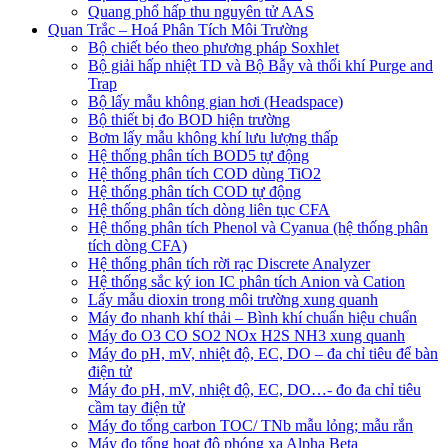
Quang phổ hấp thu nguyên tử AAS
Quan Trắc – Hoá Phân Tích Môi Trường
Bộ chiết béo theo phương pháp Soxhlet
Bộ giải hấp nhiệt TD và Bộ Bẫy và thổi khí Purge and
Trap
Bộ lấy mẫu không gian hơi (Headspace)
Bộ thiết bị đo BOD hiện trường
Bơm lấy mẫu không khí lưu lượng thấp
Hệ thống phân tích BOD5 tự động
Hệ thống phân tích COD dùng TiO2
Hệ thống phân tích COD tự động
Hệ thống phân tích dòng liên tục CFA
Hệ thống phân tích Phenol và Cyanua (hệ thống phân
tích dòng CFA)
Hệ thống phân tích rời rạc Discrete Analyzer
Hệ thống sắc ký ion IC phân tích Anion và Cation
Lấy mẫu dioxin trong môi trường xung quanh
Máy đo nhanh khí thải – Bình khí chuẩn hiệu chuẩn
Máy đo O3 CO SO2 NOx H2S NH3 xung quanh
Máy đo pH, mV, nhiệt độ, EC, DO – đa chỉ tiêu để bàn
điện tử
Máy đo pH, mV, nhiệt độ, EC, DO…- đo đa chỉ tiêu
cầm tay điện tử
Máy đo tổng carbon TOC/ TNb mẫu lỏng; mẫu rắn
Máy đo tổng họat độ phóng xạ Alpha Beta