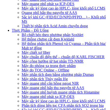
Máy quang phổ phát xạ ICP-OES
Máy sắc ký lỏng cao áp HPLC- lỏng khối phổ LCMS
Quang phổ hấp thu nguyên tử AAS
Sắc ký khí GC (FID/ECD/NPD/PFPD…) – Khối phổ
MS
Thiết bị phân tích Acid Amin chuyên dụng
Thực Phẩm – Đồ Uống
Bộ chiết béo theo phương pháp Soxhlet
Hệ thống chưng cất đạm Kjeldahl
Hệ thống phân tích Phenol và Cyanua – Phân tích bia/
Malt tự động
Máy chiết xơ fiber
Máy chuẩn độ điện thế – chuẩn độ KARL FISCHER
Máy cộng hưởng từ hạt nhân TD-NMR
Máy đo phóng xạ trong thực phẩm
Máy đo TOC Online – Offline
Máy phân tích đạm bằng phương pháp Dumas
Máy phân tích Thủy ngân Hg
Máy quang phổ cận hồng ngoại NIR
Máy quang phổ hấp thu nguyên tử AAS
Máy quang phổ huỳnh quang phân tích Histamine
Máy quang phổ phát xạ ICP-OES
Máy sắc ký lỏng cao áp HPLC- lỏng khối phổ LCMS
Phân tích dòng liên tục CFA phân tích SO2 trong bia
Sắc ký khí GC (FID/ECD/NPD/PFPD…) – Khối phổ