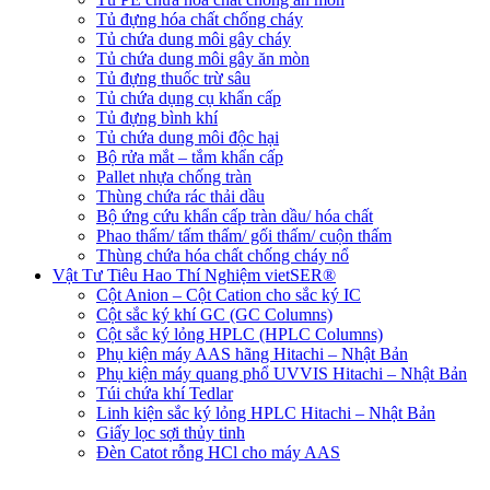
Tủ đựng hóa chất chống cháy
Tủ chứa dung môi gây cháy
Tủ chứa dung môi gây ăn mòn
Tủ đựng thuốc trừ sâu
Tủ chứa dụng cụ khẩn cấp
Tủ đựng bình khí
Tủ chứa dung môi độc hại
Bộ rửa mắt – tắm khẩn cấp
Pallet nhựa chống tràn
Thùng chứa rác thải dầu
Bộ ứng cứu khẩn cấp tràn dầu/ hóa chất
Phao thấm/ tấm thấm/ gối thấm/ cuộn thấm
Thùng chứa hóa chất chống cháy nổ
Vật Tư Tiêu Hao Thí Nghiệm vietSER®
Cột Anion – Cột Cation cho sắc ký IC
Cột sắc ký khí GC (GC Columns)
Cột sắc ký lỏng HPLC (HPLC Columns)
Phụ kiện máy AAS hãng Hitachi – Nhật Bản
Phụ kiện máy quang phổ UVVIS Hitachi – Nhật Bản
Túi chứa khí Tedlar
Linh kiện sắc ký lỏng HPLC Hitachi – Nhật Bản
Giấy lọc sợi thủy tinh
Đèn Catot rỗng HCl cho máy AAS