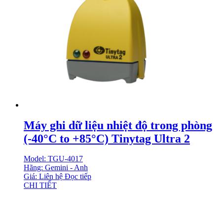
Máy ghi dữ liệu nhiệt độ trong phòng
(-40°C to +85°C) Tinytag Ultra 2
Model: TGU-4017
Hãng: Gemini - Anh
Giá: Liên hệ
Đọc tiếp
CHI TIẾT