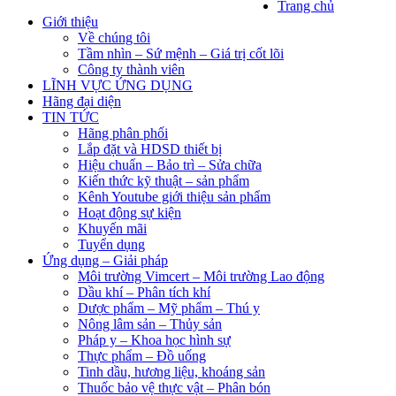
Trang chủ
Giới thiệu
Về chúng tôi
Tầm nhìn – Sứ mệnh – Giá trị cốt lõi
Công ty thành viên
LĨNH VỰC ỨNG DỤNG
Hãng đại diện
TIN TỨC
Hãng phân phối
Lắp đặt và HDSD thiết bị
Hiệu chuẩn – Bảo trì – Sửa chữa
Kiến thức kỹ thuật – sản phẩm
Kênh Youtube giới thiệu sản phẩm
Hoạt động sự kiện
Khuyến mãi
Tuyển dụng
Ứng dụng – Giải pháp
Môi trường Vimcert – Môi trường Lao động
Dầu khí – Phân tích khí
Dược phẩm – Mỹ phẩm – Thú y
Nông lâm sản – Thủy sản
Pháp y – Khoa học hình sự
Thực phẩm – Đồ uống
Tinh dầu, hương liệu, khoáng sản
Thuốc bảo vệ thực vật – Phân bón