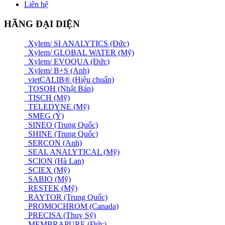
Liên hệ
HÃNG ĐẠI DIỆN
Xylem/ SI ANALYTICS (Đức)
Xylem/ GLOBAL WATER (Mỹ)
Xylem/ EVOQUA (Đức)
Xylem/ B+S (Anh)
vietCALIB® (Hiệu chuẩn)
TOSOH (Nhật Bản)
TISCH (Mỹ)
TELEDYNE (Mỹ)
SMEG (Ý)
SINEO (Trung Quốc)
SHINE (Trung Quốc)
SERCON (Anh)
SEAL ANALYTICAL (Mỹ)
SCION (Hà Lan)
SCIEX (Mỹ)
SABIO (Mỹ)
RESTEK (Mỹ)
RAYTOR (Trung Quốc)
PROMOCHROM (Canada)
PRECISA (Thuỵ Sỹ)
MEMBRAPURE (Đức)