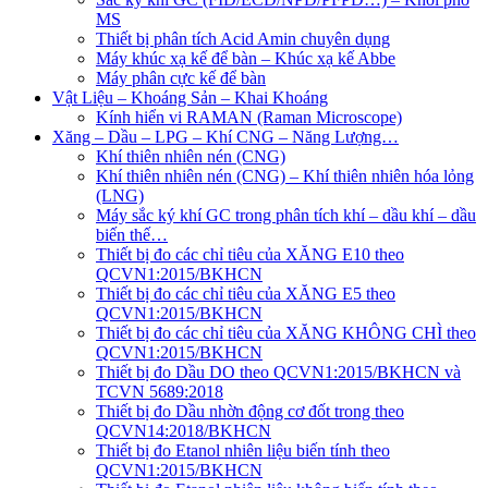
MS
Thiết bị phân tích Acid Amin chuyên dụng
Máy khúc xạ kế để bàn – Khúc xạ kế Abbe
Máy phân cực kế để bàn
Vật Liệu – Khoáng Sản – Khai Khoáng
Kính hiển vi RAMAN (Raman Microscope)
Xăng – Dầu – LPG – Khí CNG – Năng Lượng…
Khí thiên nhiên nén (CNG)
Khí thiên nhiên nén (CNG) – Khí thiên nhiên hóa lỏng
(LNG)
Máy sắc ký khí GC trong phân tích khí – dầu khí – dầu
biến thế…
Thiết bị đo các chỉ tiêu của XĂNG E10 theo
QCVN1:2015/BKHCN
Thiết bị đo các chỉ tiêu của XĂNG E5 theo
QCVN1:2015/BKHCN
Thiết bị đo các chỉ tiêu của XĂNG KHÔNG CHÌ theo
QCVN1:2015/BKHCN
Thiết bị đo Dầu DO theo QCVN1:2015/BKHCN và
TCVN 5689:2018
Thiết bị đo Dầu nhờn động cơ đốt trong theo
QCVN14:2018/BKHCN
Thiết bị đo Etanol nhiên liệu biến tính theo
QCVN1:2015/BKHCN