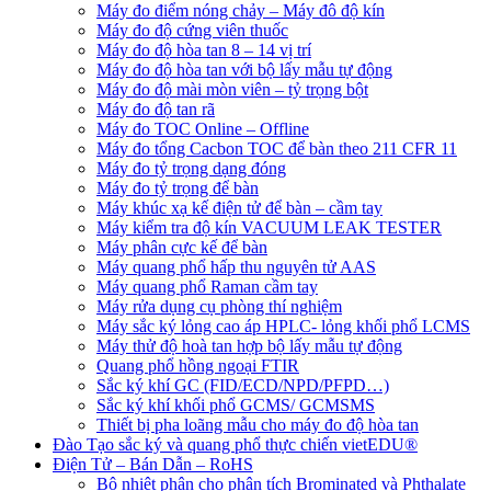
Máy đo điểm nóng chảy – Máy đô độ kín
Máy đo độ cứng viên thuốc
Máy đo độ hòa tan 8 – 14 vị trí
Máy đo độ hòa tan với bộ lấy mẫu tự động
Máy đo độ mài mòn viên – tỷ trọng bột
Máy đo độ tan rã
Máy đo TOC Online – Offline
Máy đo tổng Cacbon TOC để bàn theo 211 CFR 11
Máy đo tỷ trọng dạng đóng
Máy đo tỷ trọng để bàn
Máy khúc xạ kế điện tử để bàn – cầm tay
Máy kiểm tra độ kín VACUUM LEAK TESTER
Máy phân cực kế để bàn
Máy quang phổ hấp thu nguyên tử AAS
Máy quang phổ Raman cầm tay
Máy rửa dụng cụ phòng thí nghiệm
Máy sắc ký lỏng cao áp HPLC- lỏng khối phổ LCMS
Máy thử độ hoà tan hợp bộ lấy mẫu tự động
Quang phổ hồng ngoại FTIR
Sắc ký khí GC (FID/ECD/NPD/PFPD…)
Sắc ký khí khối phổ GCMS/ GCMSMS
Thiết bị pha loãng mẫu cho máy đo độ hòa tan
Đào Tạo sắc ký và quang phổ thực chiến vietEDU®
Điện Tử – Bán Dẫn – RoHS
Bộ nhiệt phân cho phân tích Brominated và Phthalate