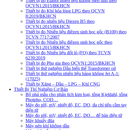
Thiết bị đo Etanol nhiên liệu không biến tính theo
QCVN1:2015/BKHCN
Thiết bị đo Khí hóa lỏng LPG theo QCVN
8:2019/BKHCN
Thiết bị đo nhiên liệu Diezen B5 theo
QCVN1:2015/BKHCN
Thiết bị đo Nhiên liệu điêzen sinh học gốc (B100) theo
TCVN 7717:2007
Thiết bị đo Nhiên liệu điêzen sinh học gốc theo
QCVN1:2015/BKHCN
Thiết bị đo Nhiên liệu đốt lò (FO) theo TCVN
6239:2019
Thiết bị đo Phụ gia theo QCVN1:2015/BKHCN
Thiết bị thử nghiệm Dầu biến thế Transformer oil
Thiết bị thử nghiệm nhiên liệu hàng không Jet A-1:
(17025)
Thiết bị Xăng – Dầu – LPG – Khí CNG
Thiết Bị Thí Nghiệm Cơ Bản
Bộ phá mẫu cho phân tích kim loại, tổng Kjeldahl, tổng
Photpho, COD…
Máy đo pH, mV, nhiệt độ, EC, DO, đa chỉ tiêu cầm tay
điện tử
Máy đo pH, mV, nhiệt độ, EC, DO… để bàn điện tử
Máy khuấy đũa
Máy nén khí không dầu