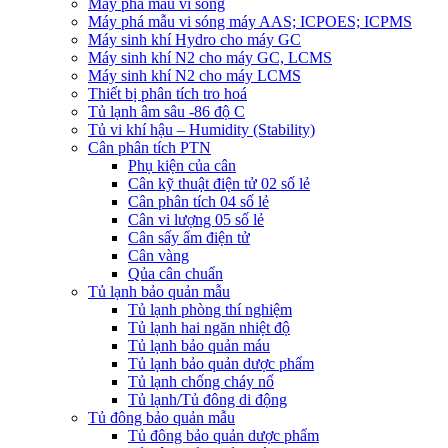
Máy phá mẫu vi sóng
Máy phá mẫu vi sóng máy AAS; ICPOES; ICPMS
Máy sinh khí Hydro cho máy GC
Máy sinh khí N2 cho máy GC, LCMS
Máy sinh khí N2 cho máy LCMS
Thiết bị phân tích tro hoá
Tủ lạnh âm sâu -86 độ C
Tủ vi khí hậu – Humidity (Stability)
Cân phân tích PTN
Phụ kiện của cân
Cân kỹ thuật điện tử 02 số lẻ
Cân phân tích 04 số lẻ
Cân vi lượng 05 số lẻ
Cân sấy ẩm điện tử
Cân vàng
Qủa cân chuẩn
Tủ lạnh bảo quản mẫu
Tủ lạnh phòng thí nghiệm
Tủ lạnh hai ngăn nhiệt độ
Tủ lạnh bảo quản máu
Tủ lạnh bảo quản dược phẩm
Tủ lạnh chống cháy nổ
Tủ lạnh/Tủ đông di động
Tủ đông bảo quản mẫu
Tủ đông bảo quản dược phẩm