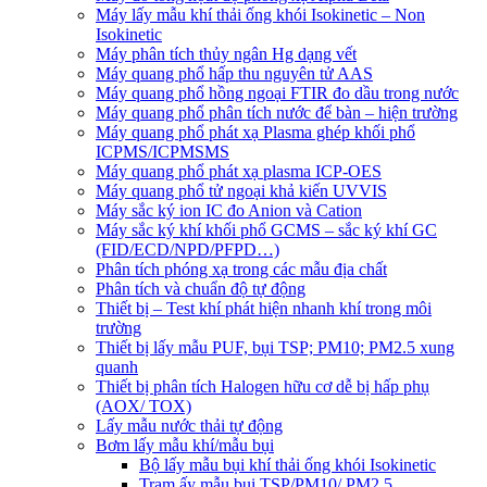
Máy lấy mẫu khí thải ống khói Isokinetic – Non
Isokinetic
Máy phân tích thủy ngân Hg dạng vết
Máy quang phổ hấp thu nguyên tử AAS
Máy quang phổ hồng ngoại FTIR đo dầu trong nước
Máy quang phổ phân tích nước để bàn – hiện trường
Máy quang phổ phát xạ Plasma ghép khối phổ
ICPMS/ICPMSMS
Máy quang phổ phát xạ plasma ICP-OES
Máy quang phổ tử ngoại khả kiến UVVIS
Máy sắc ký ion IC đo Anion và Cation
Máy sắc ký khí khối phổ GCMS – sắc ký khí GC
(FID/ECD/NPD/PFPD…)
Phân tích phóng xạ trong các mẫu địa chất
Phân tích và chuẩn độ tự động
Thiết bị – Test khí phát hiện nhanh khí trong môi
trường
Thiết bị lấy mẫu PUF, bụi TSP; PM10; PM2.5 xung
quanh
Thiết bị phân tích Halogen hữu cơ dễ bị hấp phụ
(AOX/ TOX)
Lấy mẫu nước thải tự động
Bơm lấy mẫu khí/mẫu bụi
Bộ lấy mẫu bụi khí thải ống khói Isokinetic
Trạm ấy mẫu bụi TSP/PM10/ PM2.5