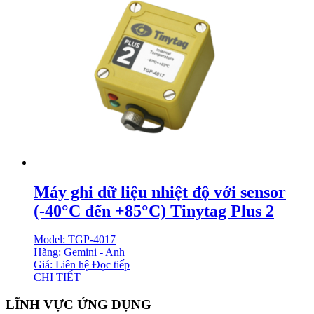
Máy ghi dữ liệu nhiệt độ với sensor
(-40°C đến +85°C) Tinytag Plus 2
Model: TGP-4017
Hãng: Gemini - Anh
Giá: Liên hệ
Đọc tiếp
CHI TIẾT
LĨNH VỰC ỨNG DỤNG