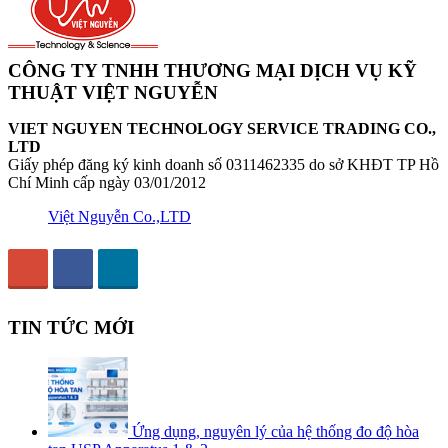
CÔNG TY TNHH THƯƠNG MẠI DỊCH VỤ KỸ
THUẬT VIỆT NGUYỄN
VIET NGUYEN TECHNOLOGY SERVICE TRADING CO.,
LTD
Giấy phép đăng ký kinh doanh số 0311462335 do sở KHĐT TP Hồ
Chí Minh cấp ngày 03/01/2012
Việt Nguyễn Co.,LTD
TIN TỨC MỚI
Ứng dụng, nguyên lý của hệ thống đo độ hòa