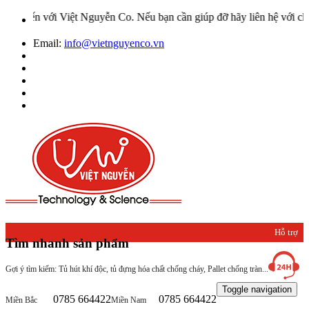
 Việt Nguyễn Co. Nếu bạn cần giúp đỡ hãy liên hệ với chúng tôi qua
Email:
info@vietnguyenco.vn
Hỗ trợ
Tìm nhanh sản phẩm
khách
Gợi ý tìm kiếm: Tủ hút khí độc, tủ đựng hóa chất chống cháy, Pallet chống tràn...
hàng
Toggle navigation
0785 664422
0785 664422
Miền Bắc
Miền Nam