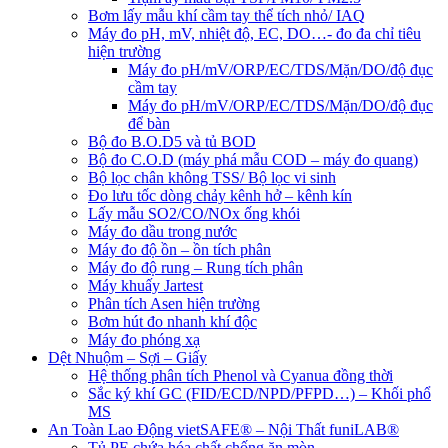
Bơm lấy mẫu khí cầm tay thể tích nhỏ/ IAQ
Máy đo pH, mV, nhiệt độ, EC, DO…- đo đa chỉ tiêu
hiện trường
Máy đo pH/mV/ORP/EC/TDS/Mặn/DO/độ đục
cầm tay
Máy đo pH/mV/ORP/EC/TDS/Mặn/DO/độ đục
để bàn
Bộ đo B.O.D5 và tủ BOD
Bộ đo C.O.D (máy phá mẫu COD – máy đo quang)
Bộ lọc chân không TSS/ Bộ lọc vi sinh
Đo lưu tốc dòng chảy kênh hở – kênh kín
Lấy mẫu SO2/CO/NOx ống khói
Máy đo dầu trong nước
Máy đo độ ồn – ồn tích phân
Máy đo độ rung – Rung tích phân
Máy khuấy Jartest
Phân tích Asen hiện trường
Bơm hút đo nhanh khí độc
Máy đo phóng xạ
Dệt Nhuộm – Sợi – Giấy
Hệ thống phân tích Phenol và Cyanua đồng thời
Sắc ký khí GC (FID/ECD/NPD/PFPD…) – Khối phổ
MS
An Toàn Lao Động vietSAFE® – Nội Thất funiLAB®
Tủ PE chứa hóa chất chống ăn mòn