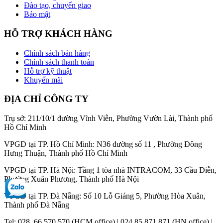
Đào tạo, chuyển giao
Bảo mật
HỖ TRỢ KHÁCH HÀNG
Chính sách bán hàng
Chính sách thanh toán
Hỗ trợ kỹ thuật
Khuyến mãi
ĐỊA CHỈ CÔNG TY
Trụ sở: 211/10/1 đường Vĩnh Viễn, Phường Vườn Lài, Thành phố
Hồ Chí Minh
VPGD tại TP. Hồ Chí Minh: N36 đường số 11 , Phường Đông
Hưng Thuận, Thành phố Hồ Chí Minh
VPGD tại TP. Hà Nội: Tầng 1 tòa nhà INTRACOM, 33 Cầu Diễn,
Phường Xuân Phương, Thành phố Hà Nội
VPGD tại TP. Đà Nẵng: Số 10 Lỗ Giáng 5, Phường Hòa Xuân,
Thành phố Đà Nẵng
Tel: 028. 66 570 570 (HCM office) | 024.85 871 871 (HN office) |