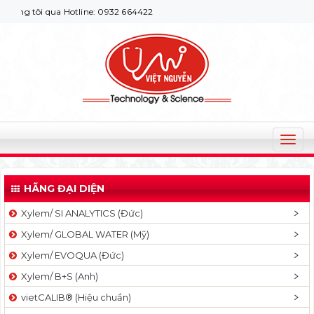
g tôi qua Hotline: 0932 664422
T
o
g
HÃNG ĐẠI DIỆN
g
l
Xylem/ SI ANALYTICS (Đức)
e
Xylem/ GLOBAL WATER (Mỹ)
n
a
Xylem/ EVOQUA (Đức)
v
Xylem/ B+S (Anh)
i
g
vietCALIB® (Hiệu chuẩn)
a