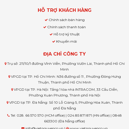
HỖ TRỢ KHÁCH HÀNG
Chính sách bán hàng
Chính sách thanh toán
Hỗ trợ kỹ thuật
Khuyến mãi
ĐỊA CHỈ CÔNG TY
Trụ sở: 211/10/1 đường Vĩnh Viễn, Phường Vườn Lài, Thành phố Hồ Chí
Minh
VPGD tại TP. Hồ Chí Minh: N36 đường số 11 , Phường Đông Hưng
Thuận, Thành phố Hồ Chí Minh
VPGD tại TP. Hà Nội: Tầng 1 tòa nhà INTRACOM, 33 Cầu Diễn,
Phường Xuân Phương, Thành phố Hà Nội
VPGD tại TP. Đà Nẵng: Số 10 Lỗ Giáng 5, Phường Hòa Xuân, Thành
phố Đà Nẵng
Tel: 028. 66 570 570 (HCM office) | 024.85 871 871 (HN office) | 0848
663300 (Đà Nẵng office)
info@vietnguyenco.vn |
www.vietnguyenco.vn