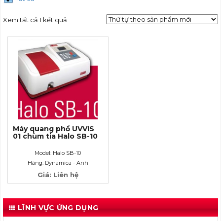
Xem tất cả 1 kết quả
Máy quang phổ UVVIS
01 chùm tia Halo SB-10
Model: Halo SB-10
Hãng: Dynamica - Anh
Giá: Liên hệ
LĨNH VỰC ỨNG DỤNG