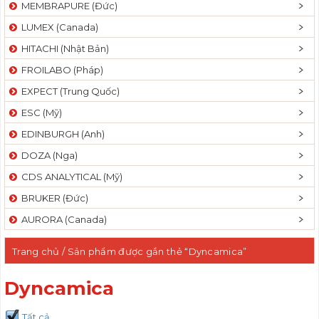
MEMBRAPURE (Đức)
LUMEX (Canada)
HITACHI (Nhật Bản)
FROILABO (Pháp)
EXPECT (Trung Quốc)
ESC (Mỹ)
EDINBURGH (Anh)
DOZA (Nga)
CDS ANALYTICAL (Mỹ)
BRUKER (Đức)
AURORA (Canada)
Trang chủ
/ Sản phẩm được gắn thẻ “Dyncamica”
Dyncamica
Tất cả