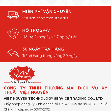
MIỄN PHÍ VẬN CHUYỂN
Với đơn hàng trên 1tr VNĐ
HỖ TRỢ 24/7
Hỗ trợ 24h/ngày và 7 ngày/tuần
30 NGÀY TRẢ HÀNG
Trả lại hàng trong vòng 30 ngày
CÔNG TY TNHH THƯƠNG MẠI DỊCH VỤ KỸ
THUẬT VIỆT NGUYỄN
VIET NGUYEN TECHNOLOGY SERVICE TRADING CO., LTD
Giấy phép đăng ký kinh doanh số 0311462335 do sở KHĐT TP Hồ
Chí Minh cấp ngày 03/01/2012