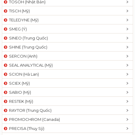
TOSOH (Nhật Bản)
t
TISCH (Mỹ)
i
o
TELEDYNE (Mỹ)
n
SMEG (Ý)
SINEO (Trung Quốc)
SHINE (Trung Quốc)
SERCON (Anh)
SEAL ANALYTICAL (Mỹ)
SCION (Hà Lan)
SCIEX (Mỹ)
SABIO (Mỹ)
RESTEK (Mỹ)
RAYTOR (Trung Quốc)
PROMOCHROM (Canada)
PRECISA (Thuỵ Sỹ)