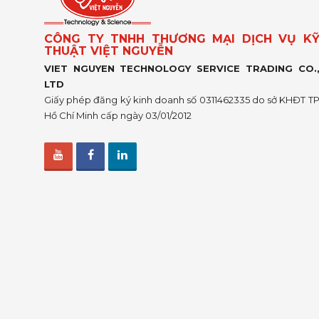
CÔNG TY TNHH THƯƠNG MẠI DỊCH VỤ K
THUẬT VIỆT NGUYỄN
VIET NGUYEN TECHNOLOGY SERVICE TRADING CO.
LTD
Giấy phép đăng ký kinh doanh số 0311462335 do sở KHĐT T
Hồ Chí Minh cấp ngày 03/01/2012