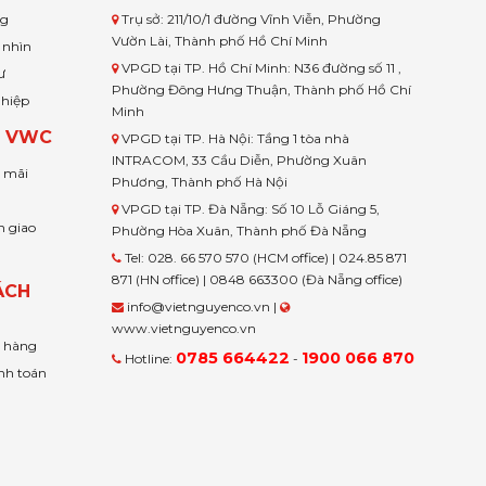
ng
Trụ sở: 211/10/1 đường Vĩnh Viễn, Phường
Vườn Lài, Thành phố Hồ Chí Minh
 nhìn
VPGD tại TP. Hồ Chí Minh: N36 đường số 11 ,
ư
Phường Đông Hưng Thuận, Thành phố Hồ Chí
ghiệp
Minh
H VWC
VPGD tại TP. Hà Nội: Tầng 1 tòa nhà
INTRACOM, 33 Cầu Diễn, Phường Xuân
u mãi
Phương, Thành phố Hà Nội
VPGD tại TP. Đà Nẵng: Số 10 Lỗ Giáng 5,
n giao
Phường Hòa Xuân, Thành phố Đà Nẵng
Tel: 028. 66 570 570 (HCM office) | 024.85 871
871 (HN office) | 0848 663300 (Đà Nẵng office)
ÁCH
info@vietnguyenco.vn |
www.vietnguyenco.vn
n hàng
0785 664422
1900 066 870
Hotline:
-
nh toán
t