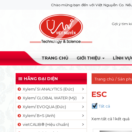
Chào mừng bạn đến với Việt Nguyễn Co. Nếu bạn cần g
Gợi ý tìm k
TRANG CHỦ
GIỚI THIỆU
LĨNH V
HÃNG ĐẠI DIỆN
Trang chủ
/ Sản ph
Xylem/ SI ANALYTICS (Đức)
ESC
Xylem/ GLOBAL WATER (Mỹ)
Tất cả
Xylem/ EVOQUA (Đức)
Xylem/ B+S (Anh)
Xem tất cả 1 kết quả
vietCALIB® (Hiệu chuẩn)