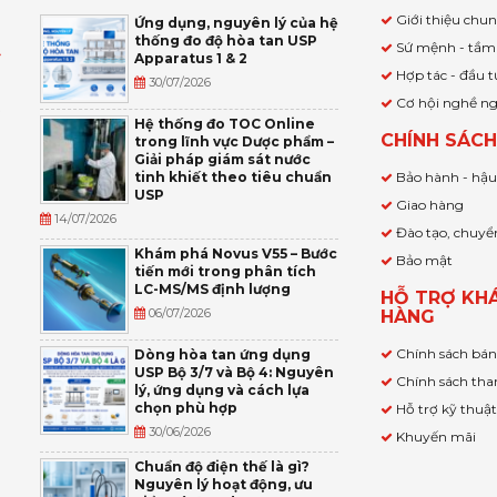
Giới thiệu chu
Ứng dụng, nguyên lý của hệ
thống đo độ hòa tan USP
Sứ mệnh - tầm
Apparatus 1 & 2
Ỹ
Hợp tác - đầu t
30/07/2026
Cơ hội nghề n
,
Hệ thống đo TOC Online
CHÍNH SÁC
trong lĩnh vực Dược phẩm –
P
Giải pháp giám sát nước
tinh khiết theo tiêu chuẩn
Bảo hành - hậ
USP
Giao hàng
14/07/2026
Đào tạo, chuyể
Khám phá Novus V55 – Bước
Bảo mật
tiến mới trong phân tích
LC-MS/MS định lượng
HỖ TRỢ KH
06/07/2026
HÀNG
Chính sách bá
Dòng hòa tan ứng dụng
USP Bộ 3/7 và Bộ 4: Nguyên
Chính sách tha
lý, ứng dụng và cách lựa
chọn phù hợp
Hỗ trợ kỹ thuậ
30/06/2026
Khuyến mãi
Chuẩn độ điện thế là gì?
Nguyên lý hoạt động, ưu