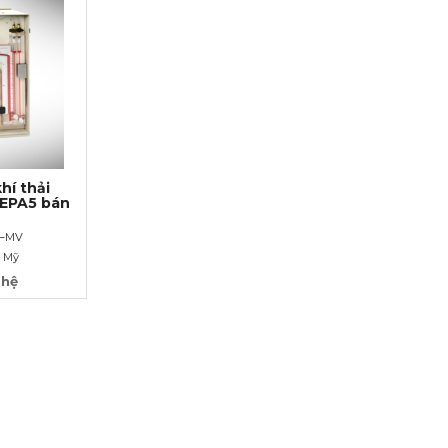
hí thải
 EPA5 bán
1–MV
– Mỹ
 hệ