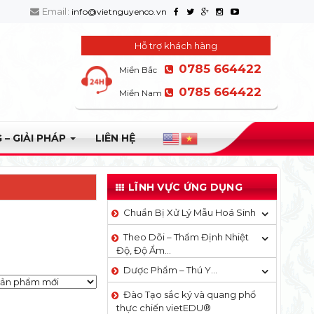
Email:
info@vietnguyenco.vn
Hỗ trợ khách hàng
0785 664422
Miền Bắc
0785 664422
Miền Nam
 – GIẢI PHÁP
LIÊN HỆ
LĨNH VỰC ỨNG DỤNG
Chuẩn Bị Xử Lý Mẫu Hoá Sinh
Theo Dõi – Thẩm Định Nhiệt
Độ, Độ Ẩm…
Dược Phẩm – Thú Y…
Đào Tạo sắc ký và quang phổ
thực chiến vietEDU®