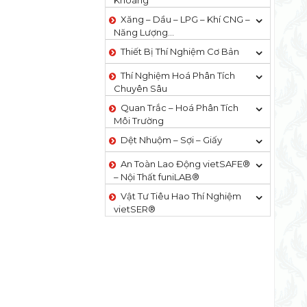
Khoáng
Xăng – Dầu – LPG – Khí CNG –
Năng Lượng…
Thiết Bị Thí Nghiệm Cơ Bản
Thí Nghiệm Hoá Phân Tích
Chuyên Sâu
Quan Trắc – Hoá Phân Tích
Môi Trường
Dệt Nhuộm – Sợi – Giấy
An Toàn Lao Động vietSAFE®
– Nội Thất funiLAB®
Vật Tư Tiêu Hao Thí Nghiệm
vietSER®