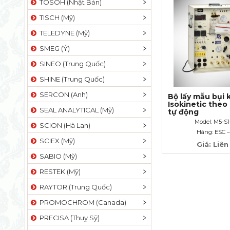
TOSOH (Nhật Bản)
TISCH (Mỹ)
TELEDYNE (Mỹ)
SMEG (Ý)
SINEO (Trung Quốc)
SHINE (Trung Quốc)
SERCON (Anh)
Bộ lấy mẫu bụi k
Isokinetic theo
SEAL ANALYTICAL (Mỹ)
tự động
Model: M5-S
SCION (Hà Lan)
Hãng: ESC 
SCIEX (Mỹ)
Giá: Liên
SABIO (Mỹ)
RESTEK (Mỹ)
RAYTOR (Trung Quốc)
PROMOCHROM (Canada)
PRECISA (Thuỵ Sỹ)