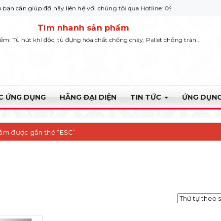
iúp đỡ hãy liên hệ với chúng tôi qua Hotline: 0932 664422
Tìm nhanh sản phẩm
iếm: Tủ hút khí độc, tủ đựng hóa chất chống cháy, Pallet chống tràn...
ỰC ỨNG DỤNG
HÃNG ĐẠI DIỆN
TIN TỨC
ỨNG DỤNG
ẩm được gắn thẻ “ESC”