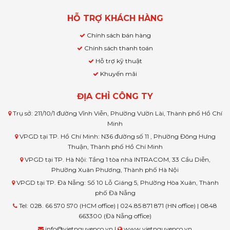
HỖ TRỢ KHÁCH HÀNG
Chính sách bán hàng
Chính sách thanh toán
Hỗ trợ kỹ thuật
Khuyến mãi
ĐỊA CHỈ CÔNG TY
Trụ sở: 211/10/1 đường Vĩnh Viễn, Phường Vườn Lài, Thành phố Hồ Chí
Minh
VPGD tại TP. Hồ Chí Minh: N36 đường số 11 , Phường Đông Hưng
Thuận, Thành phố Hồ Chí Minh
VPGD tại TP. Hà Nội: Tầng 1 tòa nhà INTRACOM, 33 Cầu Diễn,
Phường Xuân Phương, Thành phố Hà Nội
VPGD tại TP. Đà Nẵng: Số 10 Lỗ Giáng 5, Phường Hòa Xuân, Thành
phố Đà Nẵng
Tel: 028. 66 570 570 (HCM office) | 024.85 871 871 (HN office) | 0848
663300 (Đà Nẵng office)
info@vietnguyenco.vn |
www.vietnguyenco.vn