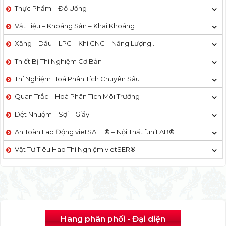
Thực Phẩm – Đồ Uống
Vật Liệu – Khoáng Sản – Khai Khoáng
Xăng – Dầu – LPG – Khí CNG – Năng Lượng…
Thiết Bị Thí Nghiệm Cơ Bản
Thí Nghiệm Hoá Phân Tích Chuyên Sâu
Quan Trắc – Hoá Phân Tích Môi Trường
Dệt Nhuộm – Sợi – Giấy
An Toàn Lao Động vietSAFE® – Nội Thất funiLAB®
Vật Tư Tiêu Hao Thí Nghiệm vietSER®
Hãng phân phối - Đại diện