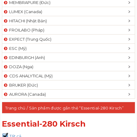
MEMBRAPURE (Đức)
LUMEX (Canada)
HITACHI (Nhật Bản)
FROILABO (Pháp)
EXPECT (Trung Quốc)
ESC (Mỹ)
EDINBURGH (Anh)
DOZA (Nga)
CDS ANALYTICAL (Mỹ)
BRUKER (Đức)
AURORA (Canada)
Trang chủ
/ Sản phẩm được gắn thẻ “Essential-280 Kirsch”
Essential-280 Kirsch
Tất cả