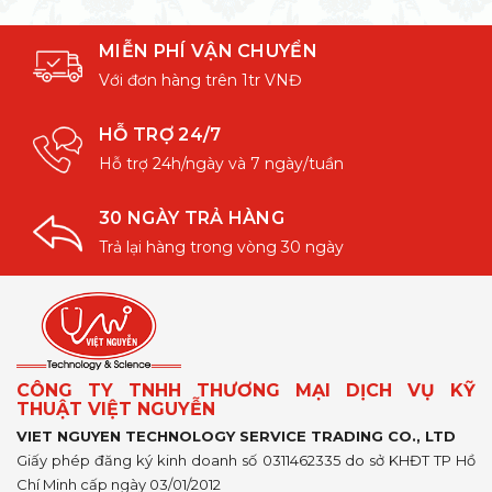
MIỄN PHÍ VẬN CHUYỂN
Với đơn hàng trên 1tr VNĐ
HỖ TRỢ 24/7
Hỗ trợ 24h/ngày và 7 ngày/tuần
30 NGÀY TRẢ HÀNG
Trả lại hàng trong vòng 30 ngày
CÔNG TY TNHH THƯƠNG MẠI DỊCH VỤ KỸ
THUẬT VIỆT NGUYỄN
VIET NGUYEN TECHNOLOGY SERVICE TRADING CO., LTD
Giấy phép đăng ký kinh doanh số 0311462335 do sở KHĐT TP Hồ
Chí Minh cấp ngày 03/01/2012