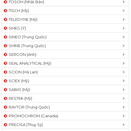
TOSOH (Nhật Bản)
t
TISCH (Mỹ)
i
o
TELEDYNE (Mỹ)
n
SMEG (Ý)
SINEO (Trung Quốc)
SHINE (Trung Quốc)
SERCON (Anh)
SEAL ANALYTICAL (Mỹ)
SCION (Hà Lan)
SCIEX (Mỹ)
SABIO (Mỹ)
RESTEK (Mỹ)
RAYTOR (Trung Quốc)
PROMOCHROM (Canada)
PRECISA (Thuỵ Sỹ)