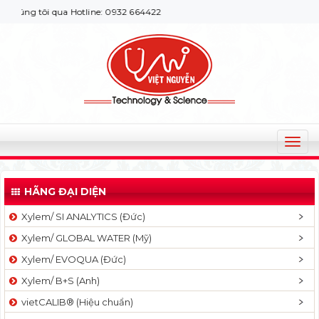
úng tôi qua Hotline: 0932 664422
T
o
g
HÃNG ĐẠI DIỆN
g
l
Xylem/ SI ANALYTICS (Đức)
e
Xylem/ GLOBAL WATER (Mỹ)
n
a
Xylem/ EVOQUA (Đức)
v
Xylem/ B+S (Anh)
i
g
vietCALIB® (Hiệu chuẩn)
a