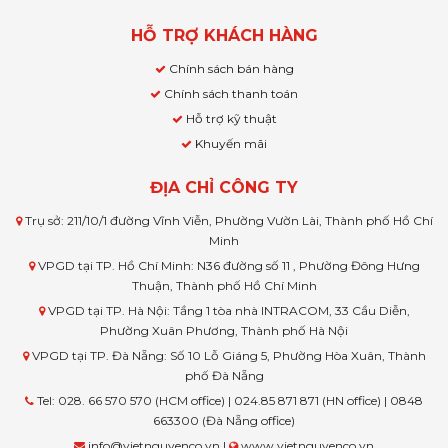
HỖ TRỢ KHÁCH HÀNG
Chính sách bán hàng
Chính sách thanh toán
Hỗ trợ kỹ thuật
Khuyến mãi
ĐỊA CHỈ CÔNG TY
Trụ sở: 211/10/1 đường Vĩnh Viễn, Phường Vườn Lài, Thành phố Hồ Chí
Minh
VPGD tại TP. Hồ Chí Minh: N36 đường số 11 , Phường Đông Hưng
Thuận, Thành phố Hồ Chí Minh
VPGD tại TP. Hà Nội: Tầng 1 tòa nhà INTRACOM, 33 Cầu Diễn,
Phường Xuân Phương, Thành phố Hà Nội
VPGD tại TP. Đà Nẵng: Số 10 Lỗ Giáng 5, Phường Hòa Xuân, Thành
phố Đà Nẵng
Tel: 028. 66 570 570 (HCM office) | 024.85 871 871 (HN office) | 0848
663300 (Đà Nẵng office)
info@vietnguyenco.vn |
www.vietnguyenco.vn