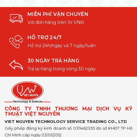
MIỄN PHÍ VẬN CHUYỂN
Với đơn hàng trên 1tr VNĐ
HỖ TRỢ 24/7
Hỗ trợ 24h/ngày và 7 ngày/tuần
30 NGÀY TRẢ HÀNG
Trả lại hàng trong vòng 30 ngày
CÔNG TY TNHH THƯƠNG MẠI DỊCH VỤ KỸ
THUẬT VIỆT NGUYỄN
VIET NGUYEN TECHNOLOGY SERVICE TRADING CO., LTD
Giấy phép đăng ký kinh doanh số 0311462335 do sở KHĐT TP Hồ
Chí Minh cấp ngày 03/01/2012