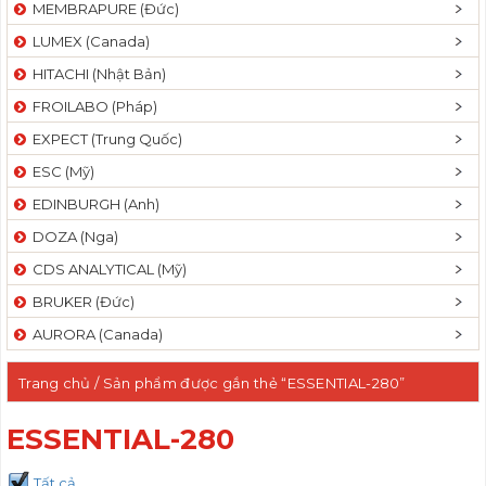
MEMBRAPURE (Đức)
LUMEX (Canada)
HITACHI (Nhật Bản)
FROILABO (Pháp)
EXPECT (Trung Quốc)
ESC (Mỹ)
EDINBURGH (Anh)
DOZA (Nga)
CDS ANALYTICAL (Mỹ)
BRUKER (Đức)
AURORA (Canada)
Trang chủ
/ Sản phẩm được gắn thẻ “ESSENTIAL-280”
ESSENTIAL-280
Tất cả