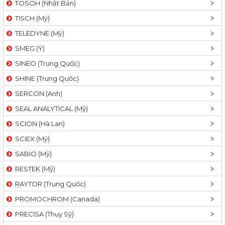
TOSOH (Nhật Bản)
t
TISCH (Mỹ)
i
o
TELEDYNE (Mỹ)
n
SMEG (Ý)
SINEO (Trung Quốc)
SHINE (Trung Quốc)
SERCON (Anh)
SEAL ANALYTICAL (Mỹ)
SCION (Hà Lan)
SCIEX (Mỹ)
SABIO (Mỹ)
RESTEK (Mỹ)
RAYTOR (Trung Quốc)
PROMOCHROM (Canada)
PRECISA (Thuỵ Sỹ)